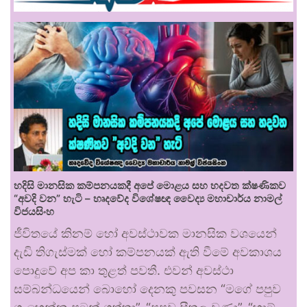
හදිසි මානසික කම්පනයකදී අපේ මොළය සහ හදවත ක්ෂණිකව
“අවදි වන” හැටි – හෘදවේද විශේෂඥ වෛද්‍ය මහාචාර්ය නාමල්
විජයසිංහ
ජීවිතයේ කිනම් හෝ අවස්ථාවක මානසික වශයෙන්
දැඩි තිගැස්මක් හෝ කම්පනයක් ඇති වීමේ අවකාශය
පොදුවේ අප කා තුළත් පවතී. එවන් අවස්ථා
සම්බන්ධයෙන් බොහෝ දෙනකු පවසන “මගේ පපුව