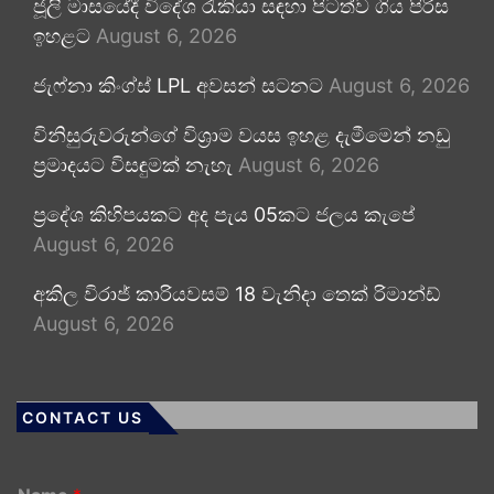
ජූලි මාසයේදී විදේශ රැකියා සඳහා පිටත්ව ගිය පිරිස
ඉහළට
August 6, 2026
ජැෆ්නා කිංග්ස් LPL අවසන් සටනට
August 6, 2026
විනිසුරුවරුන්ගේ විශ්‍රාම වයස ඉහළ දැමීමෙන් නඩු
ප්‍රමාදයට විසඳුමක් නැහැ
August 6, 2026
ප්‍රදේශ කිහිපයකට අද පැය 05කට ජලය කැපේ
August 6, 2026
අකිල විරාජ් කාරියවසම් 18 වැනිදා තෙක් රිමාන්ඩ්
August 6, 2026
CONTACT US