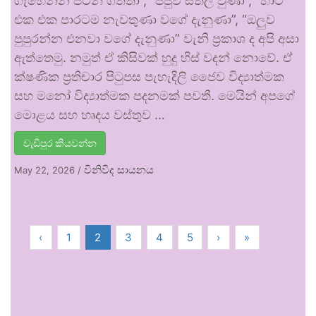
ගැහෙන්න පටන් ගත්තා”, “පපුව සීතල වුණා”, “හාට්
එක එක පාරටම නැවතුණා වගේ දැනුණා”, “ඔලුව
පුපුරන්න එනවා වගේ දැනුණා” වැනි ප්‍රකාශ ද අපි අසා
ඇත්තෙමු. නමුත් ඒ කිසිවක් හුදු හිස් වදන් නොවේ. ඒ
ක්ෂණික ප්‍රතිචාර පිටුපස පැහැදිලි ජෛව විද්‍යාත්මක
සහ මනෝ විද්‍යාත්මක පදනමක් පවතී. මෙයින් අපගේ
මොළය සහ හෘදය වස්තුව …
වැඩිපුර කියවන්න
විනිවිද සායනය
May 22, 2026
/
‹
1
2
3
4
5
›
»