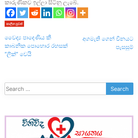
කාරුණිකව ඉල්ලා සිටිනු ලැබේ.
කාලීන පුවත්
වෛද්‍ය පාදෙණි‍ය කී
අගමැති ගෙන් චීනයට
කාබනික පොහොර රහසක්
පැසසුම්
“ලීක්” වෙයි