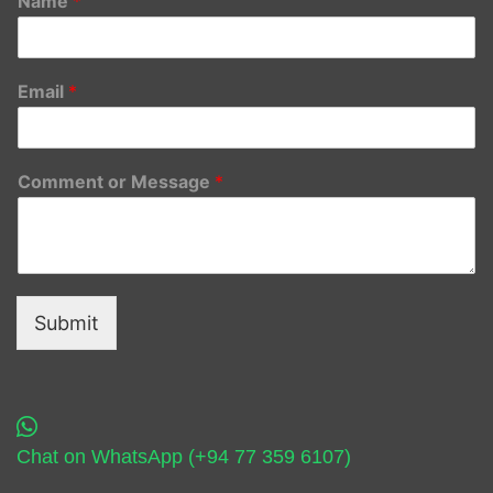
Name
*
Email
*
Comment or Message
*
Submit
Chat on WhatsApp (+94 77 359 6107)