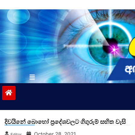
Skip
to
content
vinivida.lk
දිවයිනේ බොහෝ ප්‍රදේශවලට ගිගුරුම් සහිත වැසි
October 28, 2021
Editor