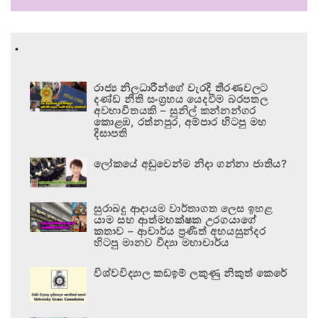
.
රාජ්‍ය නිලධාරීන්ගේ වැරදි තීරණවලට
දණ්ඩ නීති සංග්‍රහය යෙදවීම බරපතල
අවභාවිතයකි – සුනිල් කන්නන්ගර
කොළඹ, රත්නපුර, අම්පාර හිටපු මහ
දිසාපති
ලෝකයේ අඩුවෙන්ම නිදා ගන්නා ජාතිය?
සුරාබදු ආදායම වාර්තාගත ලෙස ඉහළ
යාම සහ ආත්මභක්ෂක උරගයාගේ
කතාව – ආචාර්ය ප්‍රණීත් අභයසුන්දර
හිටපු මානව විද්‍යා මහාචාර්ය
විශ්වවිද්‍යාල කඩඉම් ලකුණු නිකුත් කෙරේ