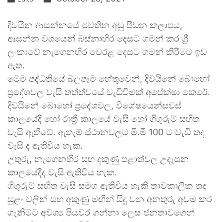
දිවයින ආසන්නයේ පවතින අඩු පීඩන කලාපය,
ආසන්න වශයෙන් බස්නාහිර දෙසට ගමන් කර ශ්‍රී
ලංකාවේ නැගෙනහිර වෙරළ දෙසට ගමන් කිරීමට ඉඩ
ඇත.
මෙම පද්ධතියේ බලපෑම හේතුවෙන්, දිවයිනේ බොහෝ
ප්‍රදේශවල වැසි තත්ත්වයේ වැඩිවීමක් අපේක්ෂා කෙරේ.
දිවයිනේ බොහෝ ප්‍රදේශවල, විශේෂයෙන්සවස්
කාලයේදී හෝ රාත්‍රී කාලයේ වැසි හෝ ගිගුරුම් සහිත
වැසි ඇතිවේ. ඇතැම් ස්ථානවලට මි.මී 100 ට වැඩි තද
වැසි ද ඇතිවිය හැක.
උතුරු, නැගෙනහිර සහ දකුණු පළාත්වල උදෑසන
කාලයේදීද වැසි ඇතිවිය හැක.
ගිගුරුම් සහිත වැසි සමග ඇතිවිය හැකි තාවකාලික තද
සුළං වලින් සහ අකුණු මඟින් සිදු වන අනතුරු අවම කර
ගැනීමට අවශ්‍ය පියවර ගන්නා ලෙස ජනතාවගෙන්