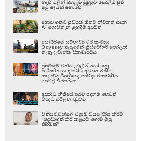
නැව් වලින් බහලුම් මුහුදට පෙරලීම සුළු
පටු දෙයක් නොවේ
ගොවි ගතට සුවයත් හිතට නිවනත් සදන
AI ගොවිතැන ළඟදීම අපටත්
හෝමර්ගේ සම්භාව්‍ය වීර කාව්‍යය
Odyssey ඇසුරෙන් ක්‍රිස්ටෝෆර් නෝලන්
තැනූ දැවැන්ත සිනමාපටය
ප්‍රවේසම් වන්න; එල් නිනෝ යනු
පාරිසරික හෘද රෝග අවදානමකි –
හෘදවේද විශේෂඥ වෛද්‍ය මහාචාර්ය
නාමල් විජයසිංහ
අපරාධ නීතියේ පරම පදනම හෙවත්
වරදට සරිලන දඬුවම
විනිසුරුවන්ගේ විශ්‍රාම වයස දීර්ඝ කිරීම
“දොවාගත් කිරි කළයට ගොම මුසු
කිරීමක්”