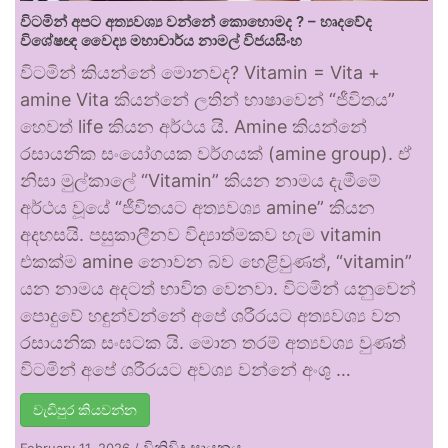
විටමින් අපට අත්‍යවශ්‍ය වන්නේ කොහොමද ? – හෘදවේද
විශේෂඥ වෛද්‍ය මහාචාර්ය නාමල් විජයසිංහ
විටමින් කියන්නේ මොනවද? Vitamin = Vita +
amine Vita කියන්නේ ලතින් භාෂාවෙන් “ජීවිතය”
හෙවත් life කියන අර්ථය යි. Amine කියන්නේ
රසායනික සංයෝගයක වර්ගයක් (amine group). ඒ
නිසා මුල්කාලේ “Vitamin” කියන නාමය දැමීමේ
අර්ථය වූයේ “ජීවිතයට අත්‍යවශ්‍ය amine” කියන
අදහසයි. පසුකාලීනව විද්‍යාත්මකව හැම vitamin
එකක්ම amine නොවන බව හෙළිවුණත්, “vitamin”
යන නාමය අදටත් භාවිත වෙනවා. විටමින් යනුවෙන්
පොදුවේ හඳුන්වන්නේ අපේ ශරීරයට අත්‍යවශ්‍ය වන
රසායනික සංඝටක යි. මොන තරම් අත්‍යවශ්‍ය වුණත්
විටමින් අපේ ශරීරයට අවශ්‍ය වන්නේ අංශු …
වැඩිපුර කියවන්න
විනිවිද සායනය
February 11, 2026
/