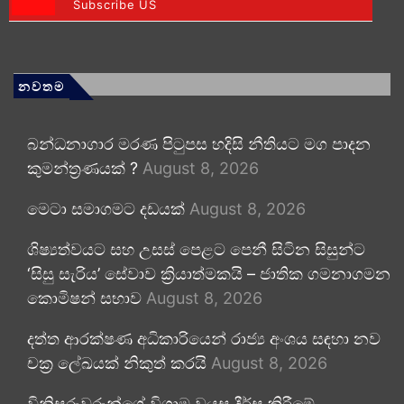
Subscribe US
නවතම
බන්ධනාගාර මරණ පිටුපස හදිසි නීතියට මග පාදන
කුමන්ත්‍රණයක් ?
August 8, 2026
මෙටා සමාගමට දඩයක්
August 8, 2026
ශිෂ්‍යත්වයට සහ උසස් පෙළට පෙනී සිටින සිසුන්ට
‘සිසු සැරිය’ සේවාව ක්‍රියාත්මකයි – ජාතික ගමනාගමන
කොමිෂන් සභාව
August 8, 2026
දත්ත ආරක්ෂණ අධිකාරියෙන් රාජ්‍ය අංශය සඳහා නව
චක්‍ර ලේඛයක් නිකුත් කරයි
August 8, 2026
විනිසුරුවරුන්ගේ විශ්‍රාම වයස දීර්ඝ කිරීමේ