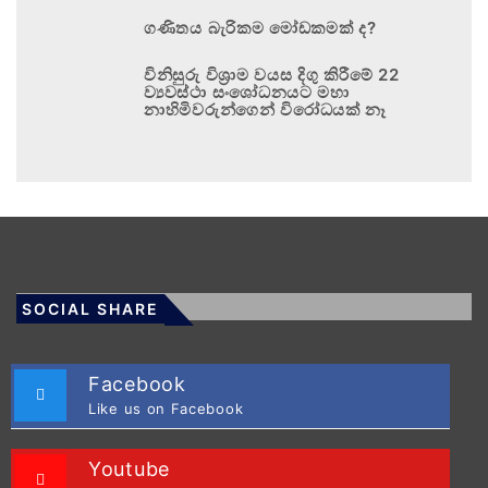
ගණිතය බැරිකම මෝඩකමක් ද?
විනිසුරු විශ්‍රාම වයස දිගු කිරීමේ 22
ව්‍යවස්ථා සංශෝධනයට මහා
නාහිමිවරුන්ගෙන් විරෝධයක් නෑ
SOCIAL SHARE
Facebook
Like us on Facebook
Youtube