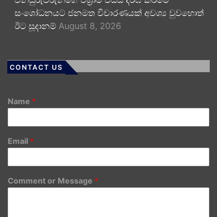
සංශෝධනයට ජනමත විචාරණයක් අවශ්‍ය වුවහොත්
ඊට සූදානම්
August 8, 2026
CONTACT US
Name
*
Email
*
Comment or Message
*