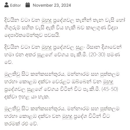
November 23, 2024
Editor
දිවයින වටා වන මුහුදු ප්‍රදේශවල තැනින් තැන වැසි හෝ
ගිගුරුම් සහිත වැසි ඇති විය හැකි බව කාලගුණ විද්‍යා
දෙපාර්තමේන්තුව පවසයි.
දිවයින වටා වන මුහුදු ප්‍රදේශවල සුළං ඊසාන දිශාවෙන්
හමා එන අතර සුළගේ වේගය පැ.කි.මී. (20-30) පමණ
වේ.
මුලතිවු සිට කන්කසන්තුරය, මන්නාරම සහ පුත්තලම
හරහා කොළඹ දක්වා වෙරළට ඔබ්බෙන් වන මුහුදු
ප්‍රදේශවල සුළගේ වේගය විටින් විට පැ.කි.මී. (45-50)
දක්වා ඉහළ යා හැක.
මුලතිවු සිට කන්කසන්තුරය, මන්නාරම සහ පුත්තලම
හරහා කොළඹ දක්වා වන මුහුදු ප්‍රදේශ විටින් විට
තරමක් රළු වේ.