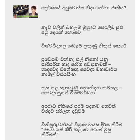
ලෝකයේ අඩුවෙන්ම නිදා ගන්නා ජාතිය?
නැව් වලින් බහලුම් මුහුදට පෙරලීම සුළු
පටු දෙයක් නොවේ
විශ්වවිද්‍යාල කඩඉම් ලකුණු නිකුත් කෙරේ
ප්‍රවේසම් වන්න; එල් නිනෝ යනු
පාරිසරික හෘද රෝග අවදානමකි –
හෘදවේද විශේෂඥ වෛද්‍ය මහාචාර්ය
නාමල් විජයසිංහ
කුස තුළ සැඟවුණු නොනිදන කම්හල –
වෛද්‍ය සුගත් විජේවර්ධන
අපරාධ නීතියේ පරම පදනම හෙවත්
වරදට සරිලන දඬුවම
විනිසුරුවන්ගේ විශ්‍රාම වයස දීර්ඝ කිරීම
“දොවාගත් කිරි කළයට ගොම මුසු
කිරීමක්”