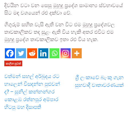
දිවයින වටා වන සෙසු මුහුදු ප්‍රදේශ සාමාන්‍ය ස්වභාවයේ
සිට මඳ වශයෙන් රළු දක්වා වේ.
ගිගුරුම් සහිත වැසි ඇති වන විට එම මුහුදු ප්‍රදේශවල
තාවකාලිකව තද සුළං ඇති විය හැකි අතර එවිට එම
මුහුදු ප්‍රදේශ තාවකාලිකව ඉතා රළු විය හැක.
කාලීන පුවත්
වත්මන් සහල් අර්බුදය රට
ශ්‍රී ලංකාවේ බැංකු ගැන
හාලෙන් විසඳන්න පුළුවන්
සුභවාදී වාතාවරණයක්
ද? – සුනිල් කන්නන්ගර
කොළඹ රත්නපුර අම්පාර
හිටපු මහ දිසාපති