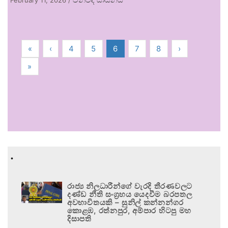
«
‹
4
5
6
7
8
›
»
.
රාජ්‍ය නිලධාරීන්ගේ වැරදි තීරණවලට
දණ්ඩ නීති සංග්‍රහය යෙදවීම බරපතල
අවභාවිතයකි – සුනිල් කන්නන්ගර
කොළඹ, රත්නපුර, අම්පාර හිටපු මහ
දිසාපති