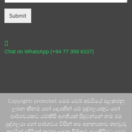
Submit
Chat on WhatsApp (+94 77 359 6107)
Copyrights protected: මෙම වෙබ් අඩවියේ පළකරනු
ලබන කිනම් හෝ දෙයකින් යම් පුද්ගලයකුට හෝ
පාර්ශවයකට යම්කිසි අගතියක් සිදුවන්නේ නම් එම
පුද්ගලයා හෝ පාර්ශවය විසින් තම අනන්‍යතාව තහවුරු
කරමින් ඉදිරිපත් කරනු ලබන පිළිතුරු පළකිරීමට මෙම