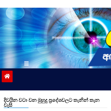
Skip
to
content
vinivida.lk
දිවයින වටා වන මුහුදු ප්‍රදේශවලට තැනින් තැන
වැසි