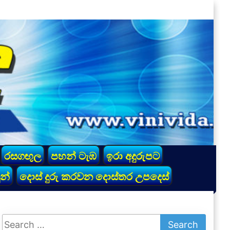
රසගඟුල
පහන් ටැඹ
ඉරා අදුරුපට
න්
දොස් දුරු කරවන දොස්තර උපදෙස්