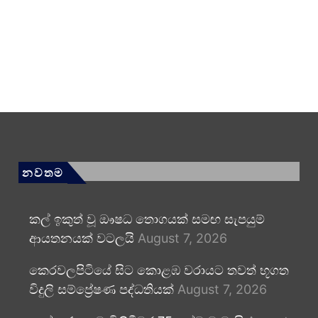
නවතම
කල් ඉකුත් වූ ඖෂධ තොගයක් සමඟ සැපයුම්
ආයතනයක් වටලයි
August 7, 2026
කෙරවලපිටියේ සිට කොළඹ වරායට තවත් භූගත
විදුලි සම්ප්‍රේෂණ පද්ධතියක්
August 7, 2026