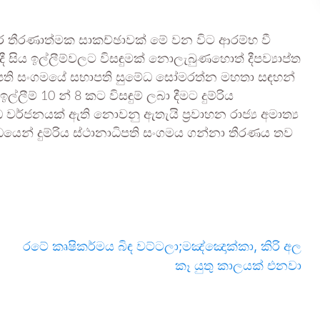
 අතර තීරණාත්මක සාකච්ඡාවක් මේ වන විට ආරම්භ වී
ී සිය ඉල්ලීම්වලට විසඳුමක් නොලැබුණහොත් දීපව්‍යාප්ත
ාධිපති සංගමයේ සභාපති සුමේධ සෝමරත්න මහතා සඳහන්
ල්ලීම් 10 න් 8 කට විසඳුම් ලබා දීමට දුම්රිය
 වර්ජනයක් ඇති නොවනු ඇතැයි ප්‍රවාහන රාජ්‍ය අමාත්‍ය
්ධයෙන් දුම්රිය ස්ථානාධිපති සංගමය ගන්නා තීරණය තව
රටේ කෘෂිකර්මය බිඳ වට්ටලා;මඤ්ඤොක්කා, කිරි අල
කෑ යුතු කාලයක් එනවා