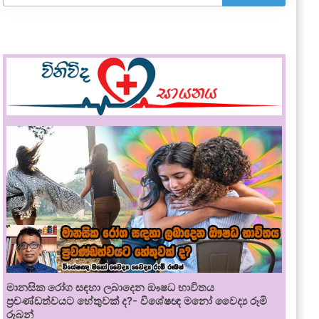
මානසික රෝග සඳහා ලබාදෙන ඖෂධ භාවිතය
ප්‍රචණ්ඩත්වයට හේතුවක් ද?- විශේෂඥ මනෝ වෛද්‍ය රූමි
රූබන්