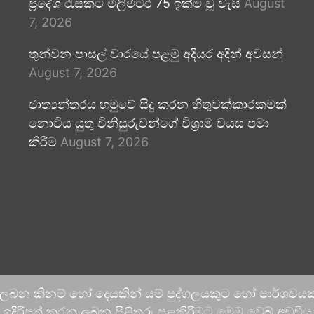
ප්‍රදේශ රැසකට මිලිමීටර 75 ඉක්ම වූ වැසි
August
7, 2026
තුන්වන පාසල් වාරයේ පළමු අදියර අදින් අවසන්
August 7, 2026
ජාත්‍යන්තරය හමුවේ සිදු කරන හිතුවක්කාරකමක්
නොවිය යුතු විනිසුරුවන්ගේ විශ්‍රාම වයස පමා
කිරීම
August 7, 2026
 ලබන කිනම් හෝ දෙයකින් යම් පුද්ගලයකුට හෝ පාර්ශවයකට
දිරිපත් කරනු ලබන පිළිතුරු පළකිරීමට මෙම වෙබ් අඩවිය ආච