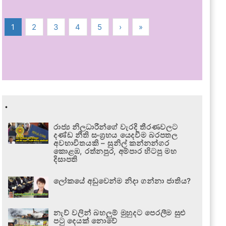
1
2
3
4
5
›
»
.
රාජ්‍ය නිලධාරීන්ගේ වැරදි තීරණවලට
දණ්ඩ නීති සංග්‍රහය යෙදවීම බරපතල
අවභාවිතයකි – සුනිල් කන්නන්ගර
කොළඹ, රත්නපුර, අම්පාර හිටපු මහ
දිසාපති
ලෝකයේ අඩුවෙන්ම නිදා ගන්නා ජාතිය?
නැව් වලින් බහලුම් මුහුදට පෙරලීම සුළු
පටු දෙයක් නොවේ