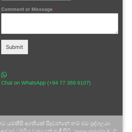
Comment or Message
*
Submit
Chat on WhatsApp (+94 77 359 6107)
 යම්කිසි අගතියක් සිදුවන්නේ නම් එම පුද්ගලයා
ාර ධර්මීය වශයෙන් බැඳී සිටී. 'www.vinivida.lk' ©