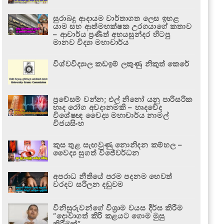
සුරාබදු ආදායම වාර්තාගත ලෙස ඉහළ
යාම සහ ආත්මභක්ෂක උරගයාගේ කතාව
– ආචාර්ය ප්‍රණීත් අභයසුන්දර හිටපු
මානව විද්‍යා මහාචාර්ය
විශ්වවිද්‍යාල කඩඉම් ලකුණු නිකුත් කෙරේ
ප්‍රවේසම් වන්න; එල් නිනෝ යනු පාරිසරික
හෘද රෝග අවදානමකි – හෘදවේද
විශේෂඥ වෛද්‍ය මහාචාර්ය නාමල්
විජයසිංහ
කුස තුළ සැඟවුණු නොනිදන කම්හල –
වෛද්‍ය සුගත් විජේවර්ධන
අපරාධ නීතියේ පරම පදනම හෙවත්
වරදට සරිලන දඬුවම
විනිසුරුවන්ගේ විශ්‍රාම වයස දීර්ඝ කිරීම
“දොවාගත් කිරි කළයට ගොම මුසු
කිරීමක්”