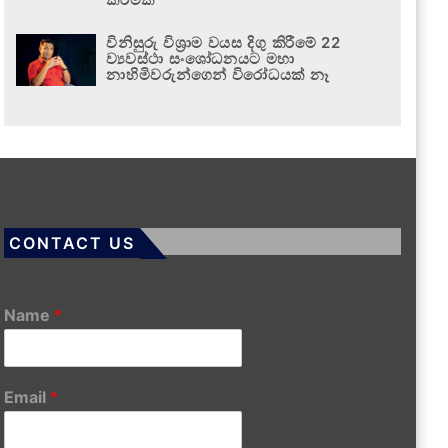
විනිසුරු විශ්‍රාම වයස දිගු කිරීමේ 22
ව්‍යවස්ථා සංශෝධනයට මහා
නාහිමිවරුන්ගෙන් විරෝධයක් නෑ
CONTACT US
Name
*
Email
*