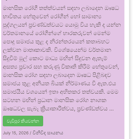
මානසික රෝගී තත්ත්වයන් සඳහා ලබාදෙන ඖෂධ
භාවිතය හේතුවෙන් රෝගීන් හෝ සාමාන්‍ය
පුද්ගලයන් ප්‍රචණ්ඩත්වයට යොමු විය හැකි ද යන්න
වර්තමානයේ රෝගීන්ගේ භාරකරුවන් මෙන්ම
පොදු සමාජය තුළ ද නිරන්තරයෙන් කතාබහට
ලක්වන මාතෘකාවකි. විශේෂයෙන්ම වර්තමාන
සිදුවීම් මුල් කොට මාධ්‍ය මඟින් සිදුවන ඇතැම්
අසත්‍ය ප්‍රචාර සහ කරුණු විකෘති කිරීම් හේතුවෙන්,
මානසික රෝග සඳහා ලබාදෙන ඖෂධ පිළිබඳව
සමාජය තුළ අනියත බියක් නිර්මාණය වී ඇත.එය
සමාජයීය වශයෙන් ඉතා අහිතකර තත්වයකි. මෙම
සටහන මඟින් ප්‍රධාන මානසික රෝග නාශක
ඖෂධවල සැබෑ ක්‍රියාකාරීත්වය, ප්‍රචණ්ඩත්වය …
වැඩිපුර කියවන්න
විනිවිද සායනය
July 15, 2026
/