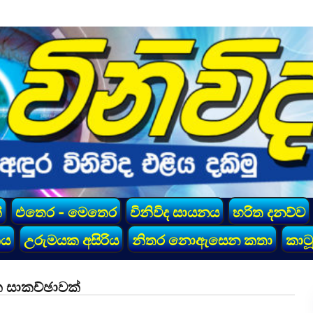
්
එතෙර - මෙතෙර
විනිවිද සායනය
හරිත දනව්ව
කය
උරුමයක අසිරිය
නිතර නොඇසෙන කතා
කාටූ
ක සාකච්ඡාවක්