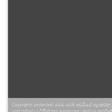
Copyrights protected: මෙම වෙබ් අඩවියේ පළකරනු
හෝ පාර්ශවය විසින් තම අනන්‍යතාව තහවුරු කරමින් ඉ