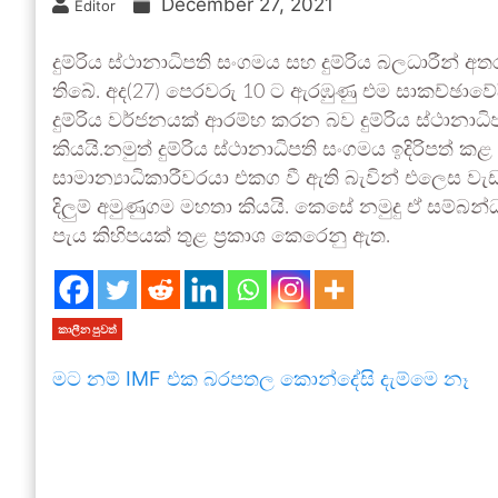
December 27, 2021
Editor
දුම්රිය ස්ථානාධිපති සංගමය සහ දුම්රිය බලධාරීන්
තිබේ. අද(27) පෙරවරු 10 ට ඇරඹුණු එම සාකච්ඡාවේද
දුම්රිය වර්ජනයක් ආරම්භ කරන බව දුම්රිය ස්ථාන
කියයි.නමුත් දුම්රිය ස්ථානාධිපති සංගමය ඉදිරිපත් කළ ඉ
සාමාන්‍යාධිකාරීවරයා එකග වී ඇති බැවින් එලෙස වැඩ
දිලුම් අමුණුගම මහතා කියයි. කෙසේ නමුදු ඒ සම්බන
පැය කිහිපයක් තුළ ප්‍රකාශ කෙරෙනු ඇත.
කාලීන පුවත්
මට නම් IMF එක බරපතල කොන්දේසි දැම්මෙ නෑ