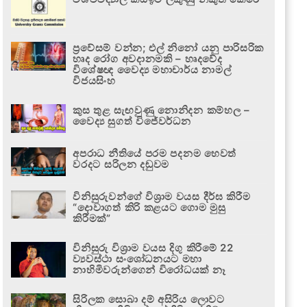
ප්‍රවේසම් වන්න; එල් නිනෝ යනු පාරිසරික
හෘද රෝග අවදානමකි – හෘදවේද
විශේෂඥ වෛද්‍ය මහාචාර්ය නාමල්
විජයසිංහ
කුස තුළ සැඟවුණු නොනිදන කම්හල –
වෛද්‍ය සුගත් විජේවර්ධන
අපරාධ නීතියේ පරම පදනම හෙවත්
වරදට සරිලන දඬුවම
විනිසුරුවන්ගේ විශ්‍රාම වයස දීර්ඝ කිරීම
“දොවාගත් කිරි කළයට ගොම මුසු
කිරීමක්”
විනිසුරු විශ්‍රාම වයස දිගු කිරීමේ 22
ව්‍යවස්ථා සංශෝධනයට මහා
නාහිමිවරුන්ගෙන් විරෝධයක් නෑ
සිරිලක සොබා දම් අසිරිය ලොවට