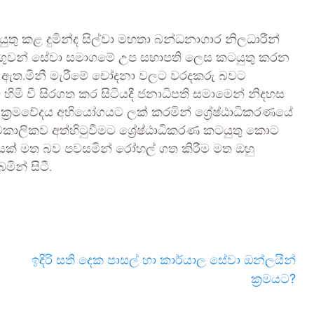
තු කළ දුමින්ද සිල්වා මහතා බන්ධනාගාර නිලධාරීන්
ා ගුවන් සේවා සමාගමේ උප සභාපති ලෙස කටයුතු කරන
ට ඇත.මිනී මැරීමේ චෝදනා වලට වරදකරු බවට
 හිමි වී සිරගත කර සිටියදී ජනාධිපති සමාමෙන් නිදහස
ූ ක්‍රමවේදය අභියෝගයට ලක් කරමින් ශ්‍රේෂ්ඨාධිකරණයේ
කාලිකව අත්හිටුවීමට ශ්‍රේෂ්ඨාධිකරණ කටයුතු කොට
්වයක් මත බව පවසමින් රෝහල් ගත කිරීම මත ඔහු
ින් සිටී.
ඉදිරි සති දෙක පාසල් හා කාර්යාල සේවා ඔන්ලයින්
ක්‍රමයට?