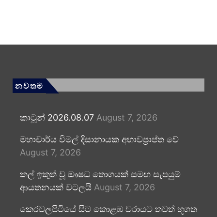
නවතම
කාටූන් 2026.08.07
August 7, 2026
මහාචාර්ය විමල් දිසානායක අභාවප්‍රාප්ත වේ
August 7, 2026
කල් ඉකුත් වූ ඖෂධ තොගයක් සමඟ සැපයුම්
ආයතනයක් වටලයි
August 7, 2026
කෙරවලපිටියේ සිට කොළඹ වරායට තවත් භූගත