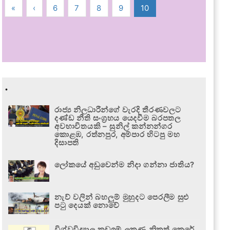
«
‹
6
7
8
9
10
.
රාජ්‍ය නිලධාරීන්ගේ වැරදි තීරණවලට
දණ්ඩ නීති සංග්‍රහය යෙදවීම බරපතල
අවභාවිතයකි – සුනිල් කන්නන්ගර
කොළඹ, රත්නපුර, අම්පාර හිටපු මහ
දිසාපති
ලෝකයේ අඩුවෙන්ම නිදා ගන්නා ජාතිය?
නැව් වලින් බහලුම් මුහුදට පෙරලීම සුළු
පටු දෙයක් නොවේ
විශ්වවිද්‍යාල කඩඉම් ලකුණු නිකුත් කෙරේ