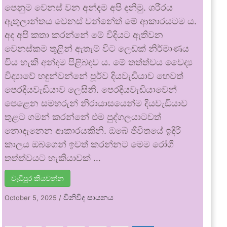
පෙනුම වෙනස් වන අන්දම අපි දනිමු. ශරීරය
ඇතුලාන්තය වෙනස් වන්නේත් මේ ආකාරයටම ය.
අද අපි කතා කරන්නේ මේ විදියට ඇතිවන
වෙනස්කම තුළින් ඇතැම් විට ලෙඩක් නිර්මාණය
විය හැකි අන්දම පිළිබඳව ය. මේ තත්ත්වය වෛද්‍ය
විද්‍යාවේ හඳුන්වන්නේ පූර්ව දියවැඩියාව හෙවත්
පෙරදියවැඩියාව ලෙසිනි. පෙරදියවැඩියාවෙන්
පෙළෙන සමහරුන් නිරායාසයෙන්ම දියවැඩියාව
තුළට ගමන් කරන්නේ එම පුද්ගලයාටවත්
නොදැනෙන ආකාරයකිනි. ඔබේ ජීවිතයේ ඉදිරි
කාලය ඔබගෙන් ඉවත් කරන්නට මෙම රෝගී
තත්ත්වයට හැකියාවක් …
වැඩිපුර කියවන්න
විනිවිද සායනය
October 5, 2025
/