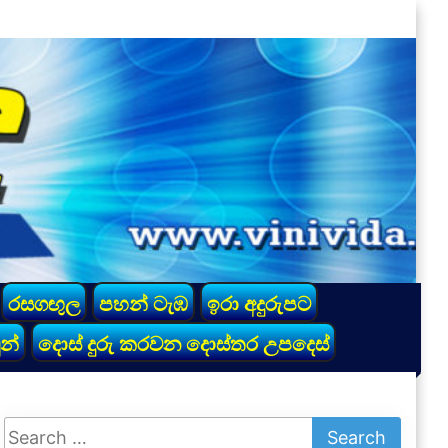
රසගඟුල
පහන් ටැඹ
ඉරා අදුරුපට
න්
දොස් දුරු කරවන දොස්තර උපදෙස්