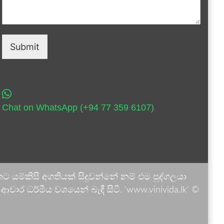
Submit
Chat on WhatsApp (+94 77 359 6107)
 යම්කිසි අගතියක් සිදුවන්නේ නම් එම පුද්ගලයා
ාර ධර්මීය වශයෙන් බැඳී සිටී. 'www.vinivida.lk' ©