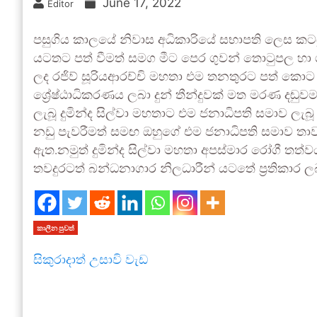
June 17, 2022
Editor
පසුගිය කාලයේ නිවාස අධිකාරියේ සභාපති ලෙස කටයු
යටතට පත් වීමත් සමග මීට පෙර ගුවන් තොටුපල හ
ලද රජිව් සූරියආරච්චි මහතා එම තනතුරට පත් කො
ශ්‍රේෂ්ඨාධිකරණය ලබා දුන් තීන්දුවක් මත මරණ දඬුවම
ලැබූ දුමින්ද සිල්වා මහතාට එම ජනාධිපති සමාව ලැබ
නඩු පැවරීමත් සමඟ ඔහුගේ එම ජනාධිපති සමාව තාව
ඇත.නමුත් දුමින්ද සිල්වා මහතා අපස්මාර රෝගී තත
තවදුරටත් බන්ධනාගාර නිලධාරීන් යටතේ ප්‍රතිකාර ලබම
කාලීන පුවත්
සිකුරාදාත් උසාවි වැඩ