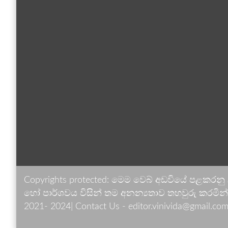
Copyrights protected: මෙම වෙබ් අඩවියේ පළකරනු
හෝ පාර්ශවය විසින් තම අනන්‍යතාව තහවුරු කරමින් ඉ
2021- 2024| Contact Us - editor.vinivida@gmail.com