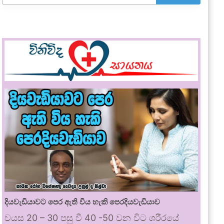
දියවැඩියාවට පෙර ඇති විය හැකි පෙරදියවැඩියාව
වයස 20 – 30 පසු වී 40 -50 වන විට ශරීරයේ