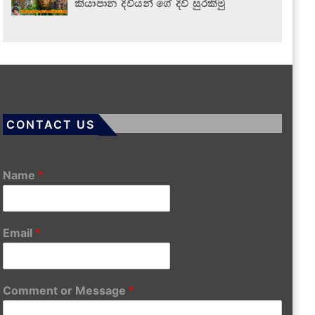
කියාපාන දිවියන් ගේ දිවි සුරකිමු
CONTACT US
Name
*
Email
*
Comment or Message
*