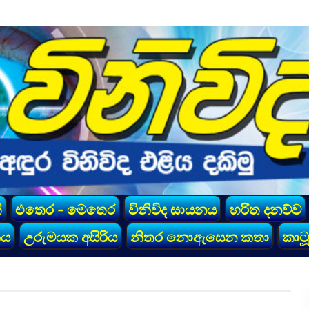
්
එතෙර - මෙතෙර
විනිවිද සායනය
හරිත දනව්ව
කය
උරුමයක අසිරිය
නිතර නොඇසෙන කතා
කාටූ