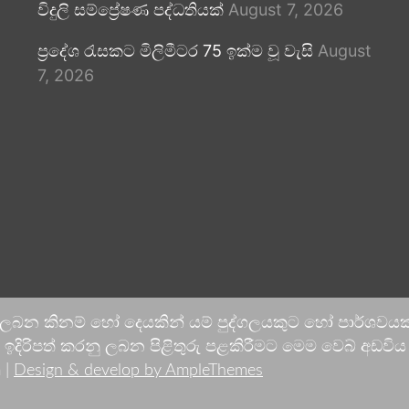
විදුලි සම්ප්‍රේෂණ පද්ධතියක්
August 7, 2026
ප්‍රදේශ රැසකට මිලිමීටර 75 ඉක්ම වූ වැසි
August
7, 2026
 ලබන කිනම් හෝ දෙයකින් යම් පුද්ගලයකුට හෝ පාර්ශවයකට
දිරිපත් කරනු ලබන පිළිතුරු පළකිරීමට මෙම වෙබ් අඩවිය ආච
 |
Design & develop by AmpleThemes