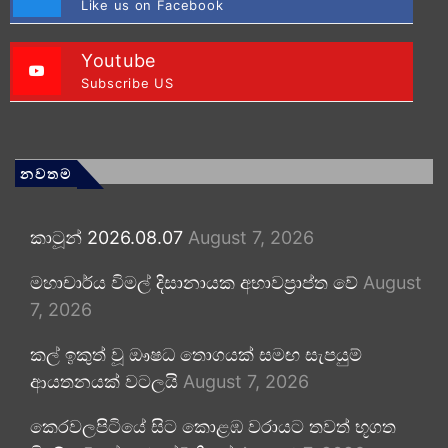
Like us on Facebook
Youtube
Subscribe US
නවතම
කාටූන් 2026.08.07
August 7, 2026
මහාචාර්ය විමල් දිසානායක අභාවප්‍රාප්ත වේ
August
7, 2026
කල් ඉකුත් වූ ඖෂධ තොගයක් සමඟ සැපයුම්
ආයතනයක් වටලයි
August 7, 2026
කෙරවලපිටියේ සිට කොළඹ වරායට තවත් භූගත