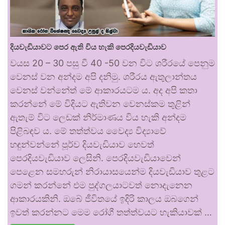
දියවැඩියාවට පෙර ඇති විය හැකි පෙරදියවැඩියාව
වයස 20 – 30 පසු වී 40 -50 වන විට ශරීරයේ පෙනුම
වෙනස් වන අන්දම අපි දනිමු. ශරීරය ඇතුලාන්තය
වෙනස් වන්නේත් මේ ආකාරයටම ය. අද අපි කතා
කරන්නේ මේ විදියට ඇතිවන වෙනස්කම තුළින්
ඇතැම් විට ලෙඩක් නිර්මාණය විය හැකි අන්දම
පිළිබඳව ය. මේ තත්ත්වය වෛද්‍ය විද්‍යාවේ
හඳුන්වන්නේ පූර්ව දියවැඩියාව හෙවත්
පෙරදියවැඩියාව ලෙසිනි. පෙරදියවැඩියාවෙන්
පෙළෙන සමහරුන් නිරායාසයෙන්ම දියවැඩියාව තුළට
ගමන් කරන්නේ එම පුද්ගලයාටවත් නොදැනෙන
ආකාරයකිනි. ඔබේ ජීවිතයේ ඉදිරි කාලය ඔබගෙන්
ඉවත් කරන්නට මෙම රෝගී තත්ත්වයට හැකියාවක් …