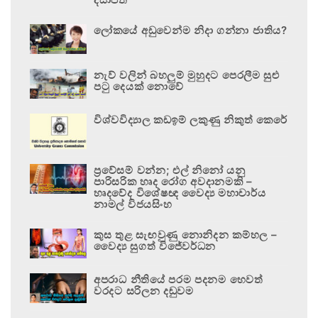
ලෝකයේ අඩුවෙන්ම නිදා ගන්නා ජාතිය?
නැව් වලින් බහලුම් මුහුදට පෙරලීම සුළු
පටු දෙයක් නොවේ
විශ්වවිද්‍යාල කඩඉම් ලකුණු නිකුත් කෙරේ
ප්‍රවේසම් වන්න; එල් නිනෝ යනු
පාරිසරික හෘද රෝග අවදානමකි –
හෘදවේද විශේෂඥ වෛද්‍ය මහාචාර්ය
නාමල් විජයසිංහ
කුස තුළ සැඟවුණු නොනිදන කම්හල –
වෛද්‍ය සුගත් විජේවර්ධන
අපරාධ නීතියේ පරම පදනම හෙවත්
වරදට සරිලන දඬුවම