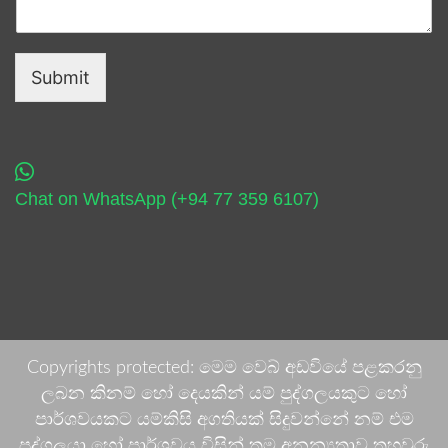
Submit
Chat on WhatsApp (+94 77 359 6107)
Copyrights protected: මෙම වෙබ් අඩවියේ පළකරනු
ලබන කිනම් හෝ දෙයකින් යම් පුද්ගලයකුට හෝ
පාර්ශවයකට යම්කිසි අගතියක් සිදුවන්නේ නම් එම
පුද්ගලයා හෝ පාර්ශවය විසින් තම අනන්‍යතාව තහවුරු