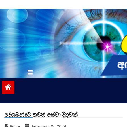
Skip
to
content
vinivida.lk
දේශබන්දුට තවත් සේවා දිගුවක්
February 25, 2024
Editor