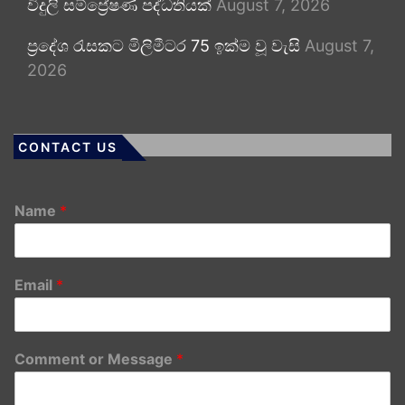
විදුලි සම්ප්‍රේෂණ පද්ධතියක්
August 7, 2026
ප්‍රදේශ රැසකට මිලිමීටර 75 ඉක්ම වූ වැසි
August 7,
2026
CONTACT US
Name
*
Email
*
Comment or Message
*