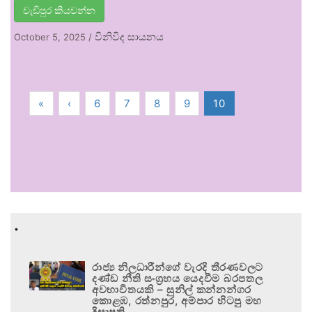
වැඩිපුර කියවන්න
විනිවිද සායනය
October 5, 2025
/
«
‹
6
7
8
9
10
.
රාජ්‍ය නිලධාරීන්ගේ වැරදි තීරණවලට
දණ්ඩ නීති සංග්‍රහය යෙදවීම බරපතල
අවභාවිතයකි – සුනිල් කන්නන්ගර
කොළඹ, රත්නපුර, අම්පාර හිටපු මහ
දිසාපති