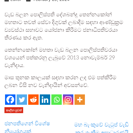
වැඩ බලන පොලිස්පති දේශබන්දු තෙන්නකෝන්
මහතාට තවත් සේවා දිගුවක් ලබාදීම සඳහා ආණ්ඩුක්‍රම
ව්‍යවස්ථා සභාවට යෝජනා කිරීමට ජනාධිපතිවරයා
තීරණය කර ඇත.
තෙන්නකෝන් මහතා වැඩ බලන පොලිස්පතිවරයා
වශයෙන් පත්කරනු ලැබුවේ 2013 නොවැම්බර් 29
වැනිදාය.
මාස තුනක කාලයක් සඳහා කරන ලද එම පත්කිරීම
ලබන විසි නව වැනිදායින් අවසන්වේ.
කාලීන පුවත්
ජනපතිගෙන් විශේෂ
මහ බැංකුවේ වැටුප් වැඩි
නියෝගයක්
කර ගැනීම අසාධාරණයි