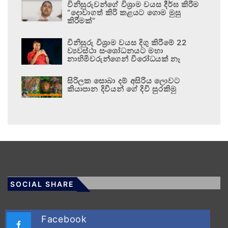
විනිසුරුවන්ගේ විශ්‍රාම වයස දීර්ඝ කිරීම
“දොවාගත් කිරි කළයට ගොම මුසු
කිරීමක්”
විනිසුරු විශ්‍රාම වයස දිගු කිරීමේ 22
ව්‍යවස්ථා සංශෝධනයට මහා
නාහිමිවරුන්ගෙන් විරෝධයක් නෑ
සිරිලක සොබා දම් අසිරිය ලොවට
කියාපාන දිවියන් ගේ දිවි සුරකිමු
SOCIAL SHARE
Facebook