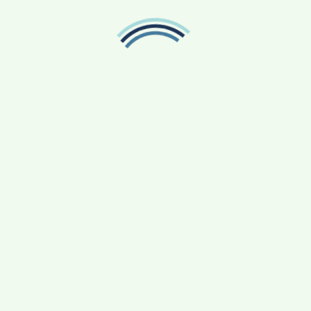
්
බොර තෙල් මිලේ ලොකු වෙනසක්