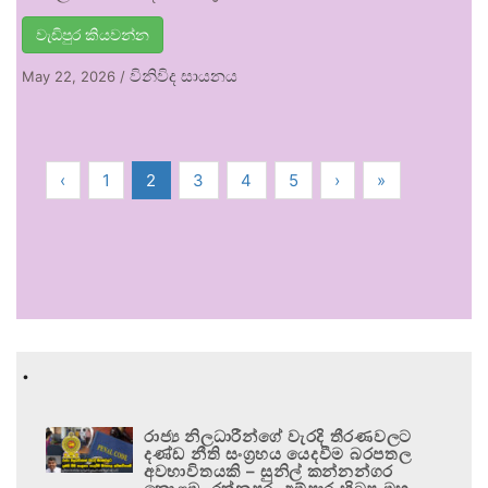
වැඩිපුර කියවන්න
විනිවිද සායනය
May 22, 2026
/
‹
1
2
3
4
5
›
»
.
රාජ්‍ය නිලධාරීන්ගේ වැරදි තීරණවලට
දණ්ඩ නීති සංග්‍රහය යෙදවීම බරපතල
අවභාවිතයකි – සුනිල් කන්නන්ගර