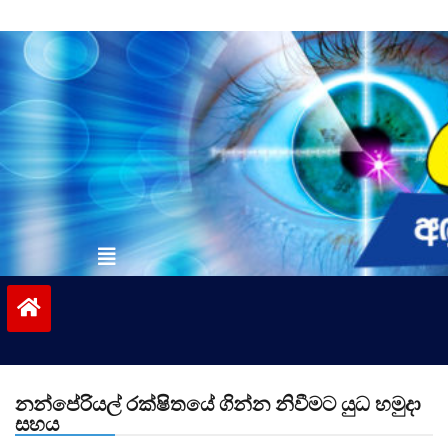
Skip
to
content
vinivida.lk
නන්පේරියල් රක්ෂිතයේ ගින්න නිවීමට යුධ හමුදා
සහය