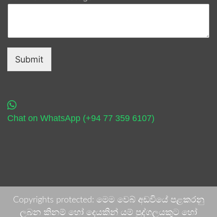
Submit
Chat on WhatsApp (+94 77 359 6107)
Copyrights protected: මෙම වෙබ් අඩවියේ පළකරනු
ලබන කිනම් හෝ දෙයකින් යම් පුද්ගලයකුට හෝ