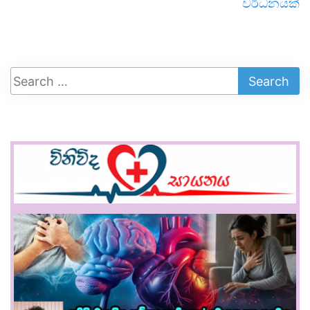
වර්ධනයක්