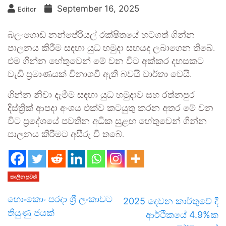
September 16, 2025
Editor
බලංගොඩ නන්පේරියල් රක්ෂිතයේ හටගත් ගින්න
පාලනය කිරීම සඳහා යුධ හමුදා සහයද ලබාගෙන තිබේ.
එම ගින්න හේතුවෙන් මේ වන විට අක්කර දහසකට
වැඩි ප්‍රමාණයක් විනාශවී ඇති බවයි වාර්තා වෙයි.
ගින්න නිවා දැමීම සඳහා යුධ හමුදාව සහ රත්නපුර
දිස්ත්‍රික් ආපදා අංශය එක්ව කටයුතු කරන අතර මේ වන
විට ප්‍රදේශයේ පවතින අධික සුළඟ හේතුවෙන් ගින්න
පාලනය කිරීමට අසීරු වී තබේ.
කාලීන පුවත්
හොංකොං පරදා ශ්‍රී ලංකාවට
2025 දෙවන කාර්තුවේ දී
තියුණු ජයක්
ආර්ථිකයේ 4.9%ක