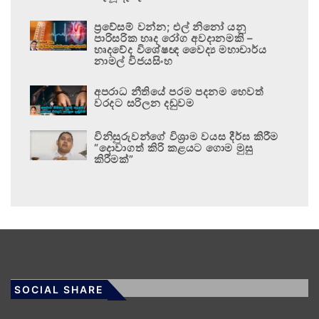
ප්‍රවේසම් වන්න; එල් නිනෝ යනු
පාරිසරික හෘද රෝග අවදානමකි –
හෘදවේද විශේෂඥ වෛද්‍ය මහාචාර්ය
නාමල් විජයසිංහ
අපරාධ නීතියේ පරම පදනම හෙවත්
වරදට සරිලන දඬුවම
විනිසුරුවන්ගේ විශ්‍රාම වයස දීර්ඝ කිරීම
“දොවාගත් කිරි කළයට ගොම මුසු
කිරීමක්”
SOCIAL SHARE