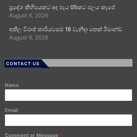
ප්‍රදේශ කිහිපයකට අද පැය 05කට ජලය කැපේ
August 6, 2026
අකිල විරාජ් කාරියවසම් 18 වැනිදා තෙක් රිමාන්ඩ්
August 6, 2026
CONTACT US
Name
*
Email
*
Comment or Message
*