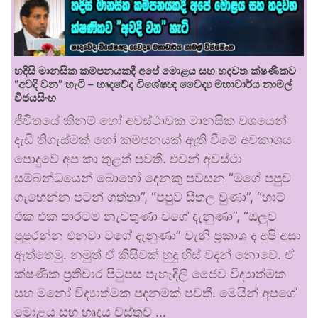
හදිසි මානසික කම්පනයකදී අපේ මොළය සහ හදවත ක්ෂණිකව
“අවදි වන” හැටි – හෘදවේද විශේෂඥ වෛද්‍ය මහාචාර්ය නාමල්
විජයසිංහ
ජීවිතයේ කිනම් හෝ අවස්ථාවක මානසික වශයෙන්
දැඩි තිගැස්මක් හෝ කම්පනයක් ඇති වීමේ අවකාශය
පොදුවේ අප කා තුළත් පවතී. එවන් අවස්ථා
සම්බන්ධයෙන් බොහෝ දෙනකු පවසන “මගේ පපුව
ගැහෙන්න පටන් ගත්තා”, “පපුව සීතල වුණා”, “හාට්
එක එක පාරටම නැවතුණා වගේ දැනුණා”, “ඔලුව
පුපුරන්න එනවා වගේ දැනුණා” වැනි ප්‍රකාශ ද අපි අසා
ඇත්තෙමු. නමුත් ඒ කිසිවක් හුදු හිස් වදන් නොවේ. ඒ
ක්ෂණික ප්‍රතිචාර පිටුපස පැහැදිලි ජෛව විද්‍යාත්මක
සහ මනෝ විද්‍යාත්මක පදනමක් පවතී. මෙයින් අපගේ
මොළය සහ හෘදය වස්තුව …