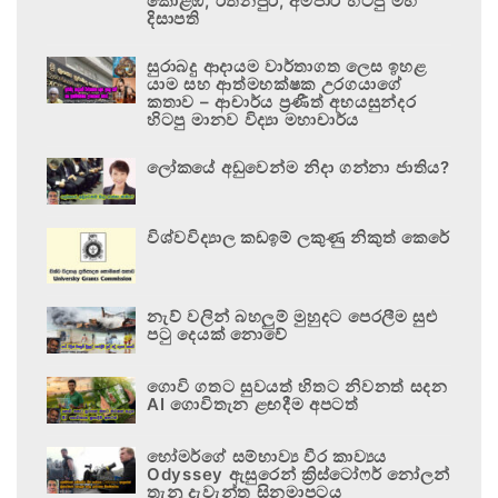
කොළඹ, රත්නපුර, අම්පාර හිටපු මහ
දිසාපති
සුරාබදු ආදායම වාර්තාගත ලෙස ඉහළ
යාම සහ ආත්මභක්ෂක උරගයාගේ
කතාව – ආචාර්ය ප්‍රණීත් අභයසුන්දර
හිටපු මානව විද්‍යා මහාචාර්ය
ලෝකයේ අඩුවෙන්ම නිදා ගන්නා ජාතිය?
විශ්වවිද්‍යාල කඩඉම් ලකුණු නිකුත් කෙරේ
නැව් වලින් බහලුම් මුහුදට පෙරලීම සුළු
පටු දෙයක් නොවේ
ගොවි ගතට සුවයත් හිතට නිවනත් සදන
AI ගොවිතැන ළඟදීම අපටත්
හෝමර්ගේ සම්භාව්‍ය වීර කාව්‍යය
Odyssey ඇසුරෙන් ක්‍රිස්ටෝෆර් නෝලන්
තැනූ දැවැන්ත සිනමාපටය