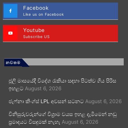
Facebook
Like us on Facebook
Youtube
Subscribe US
නවතම
ජූලි මාසයේදී විදේශ රැකියා සඳහා පිටත්ව ගිය පිරිස
ඉහළට
August 6, 2026
ජැෆ්නා කිංග්ස් LPL අවසන් සටනට
August 6, 2026
විනිසුරුවරුන්ගේ විශ්‍රාම වයස ඉහළ දැමීමෙන් නඩු
ප්‍රමාදයට විසඳුමක් නැහැ
August 6, 2026