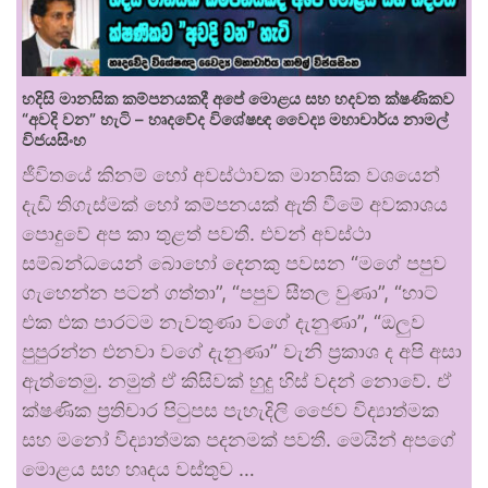
හදිසි මානසික කම්පනයකදී අපේ මොළය සහ හදවත ක්ෂණිකව
“අවදි වන” හැටි – හෘදවේද විශේෂඥ වෛද්‍ය මහාචාර්ය නාමල්
විජයසිංහ
ජීවිතයේ කිනම් හෝ අවස්ථාවක මානසික වශයෙන්
දැඩි තිගැස්මක් හෝ කම්පනයක් ඇති වීමේ අවකාශය
පොදුවේ අප කා තුළත් පවතී. එවන් අවස්ථා
සම්බන්ධයෙන් බොහෝ දෙනකු පවසන “මගේ පපුව
ගැහෙන්න පටන් ගත්තා”, “පපුව සීතල වුණා”, “හාට්
එක එක පාරටම නැවතුණා වගේ දැනුණා”, “ඔලුව
පුපුරන්න එනවා වගේ දැනුණා” වැනි ප්‍රකාශ ද අපි අසා
ඇත්තෙමු. නමුත් ඒ කිසිවක් හුදු හිස් වදන් නොවේ. ඒ
ක්ෂණික ප්‍රතිචාර පිටුපස පැහැදිලි ජෛව විද්‍යාත්මක
සහ මනෝ විද්‍යාත්මක පදනමක් පවතී. මෙයින් අපගේ
මොළය සහ හෘදය වස්තුව …