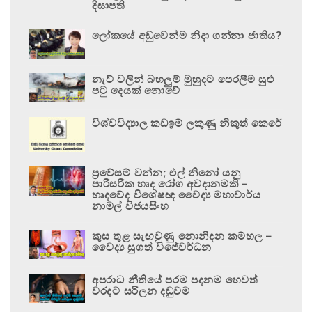
දිසාපති
ලෝකයේ අඩුවෙන්ම නිදා ගන්නා ජාතිය?
නැව් වලින් බහලුම් මුහුදට පෙරලීම සුළු
පටු දෙයක් නොවේ
විශ්වවිද්‍යාල කඩඉම් ලකුණු නිකුත් කෙරේ
ප්‍රවේසම් වන්න; එල් නිනෝ යනු
පාරිසරික හෘද රෝග අවදානමකි –
හෘදවේද විශේෂඥ වෛද්‍ය මහාචාර්ය
නාමල් විජයසිංහ
කුස තුළ සැඟවුණු නොනිදන කම්හල –
වෛද්‍ය සුගත් විජේවර්ධන
අපරාධ නීතියේ පරම පදනම හෙවත්
වරදට සරිලන දඬුවම