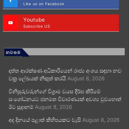
Like us on Facebook
Youtube
Subscribe US
නවතම
දත්ත ආරක්ෂණ අධිකාරියෙන් රාජ්‍ය අංශය සඳහා නව
චක්‍ර ලේඛයක් නිකුත් කරයි
August 8, 2026
විනිසුරුවරුන්ගේ විශ්‍රාම වයස දීර්ඝ කිරීමේ
සංශෝධනයට ජනමත විචාරණයක් අවශ්‍ය වුවහොත්
ඊට සූදානම්
August 8, 2026
අද දිනයේ පළාත් කිහිපයකට වැසි
August 8, 2026