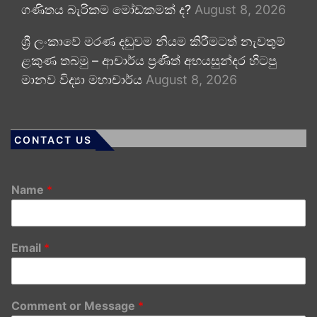
ගණිතය බැරිකම මෝඩකමක් ද?
August 8, 2026
ශ්‍රී ලංකාවේ මරණ දඬුවම නියම කිරීමටත් නැවතුම්
ළකුණ තබමු – ආචාර්ය ප්‍රණීත් අභයසුන්දර හිටපු
මානව විද්‍යා මහාචාර්ය
August 8, 2026
CONTACT US
Name
*
Email
*
Comment or Message
*