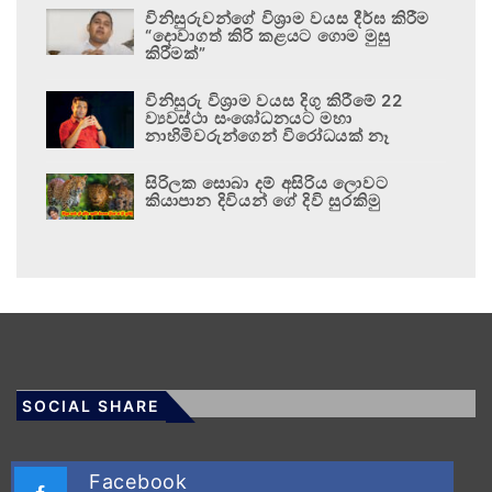
විනිසුරුවන්ගේ විශ්‍රාම වයස දීර්ඝ කිරීම
“දොවාගත් කිරි කළයට ගොම මුසු
කිරීමක්”
විනිසුරු විශ්‍රාම වයස දිගු කිරීමේ 22
ව්‍යවස්ථා සංශෝධනයට මහා
නාහිමිවරුන්ගෙන් විරෝධයක් නෑ
සිරිලක සොබා දම් අසිරිය ලොවට
කියාපාන දිවියන් ගේ දිවි සුරකිමු
SOCIAL SHARE
Facebook