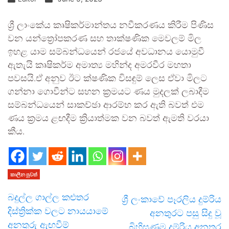
ශ්‍රී ලාංකේය කෘෂිකර්මාන්තය නවීකරණය කිරීම පිණිස
වන යන්ත්‍රෝපකරණ සහ තාක්ෂණික මෙවලම් මිල
ඉහළ යාම සම්බන්ධයෙන් රජයේ අවධානය යොමුවී
ඇතැයි කෘෂිකර්ම අමාත්‍ය මහින්ද අමරවීර මහතා
පවසයි.ඒ අනුව ඊට ක්ෂණික විසඳුම් ලෙස ඒවා මිලට
ගන්නා ගොවීන්ට සහන ක්‍රමයට ණය මුදලක් ලබාදීම
සම්බන්ධයෙන් සාකච්ඡා ආරම්භ කර ඇති බවත් එම
ණය ක්‍රමය ළඟදීම ක්‍රියාත්මක වන බවත් ඇමති වරයා
කීය.
කාලීන පුවත්
බදුල්ල ගාල්ල කළුතර
ශ්‍රී ලංකාවේ පෑරලිය දුම්රිය
දිස්ත්‍රික්ක වලට නායයාමේ
අනතුරට පසු සිදු වූ
අනතුරු ඇඟවීම්
බිහිසුණුම දුම්රිය අනතුර