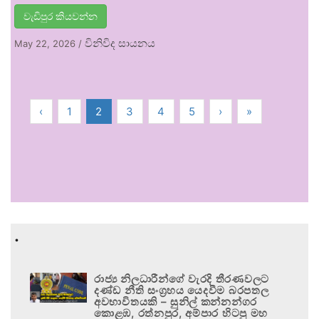
වැඩිපුර කියවන්න
විනිවිද සායනය
May 22, 2026
/
‹
1
2
3
4
5
›
»
.
රාජ්‍ය නිලධාරීන්ගේ වැරදි තීරණවලට
දණ්ඩ නීති සංග්‍රහය යෙදවීම බරපතල
අවභාවිතයකි – සුනිල් කන්නන්ගර
කොළඹ, රත්නපුර, අම්පාර හිටපු මහ