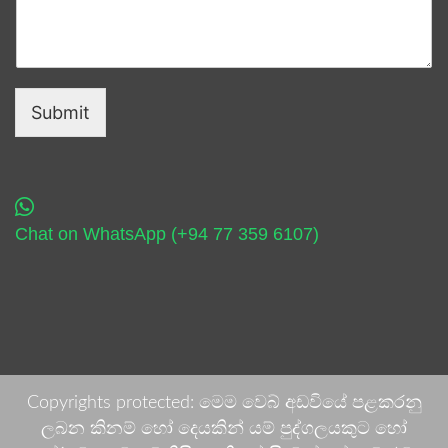
Submit
Chat on WhatsApp (+94 77 359 6107)
Copyrights protected: මෙම වෙබ් අඩවියේ පළකරනු
ලබන කිනම් හෝ දෙයකින් යම් පුද්ගලයකුට හෝ