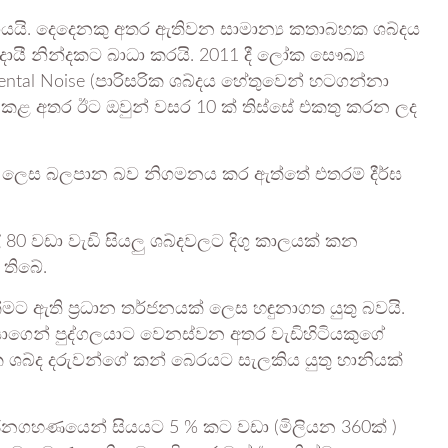
ගයයි. දෙදෙනකු අතර ඇතිවන සාමාන්‍ය කතාබහක ශබ්දය
ායී නින්දකට බාධා කරයි. 2011 දී ලෝක සෞඛ්‍ය
mental Noise (පාරිසරික ශබ්දය හේතුවෙන් හටගන්නා
 කළ අතර ඊට ඔවුන් වසර 10 ක් තිස්සේ එකතු කරන ලද
කර ලෙස බලපාන බව නිගමනය කර ඇත්තේ එතරම් දීර්ඝ
0 වඩා වැඩි සියලු ශබ්දවලට දිගු කාලයක් කන
 තිබේ.
ට ඇති ප්‍රධාන තර්ජනයක් ලෙස හඳුනාගත යුතු බවයි.
යාගෙන් පුද්ගලයාට වෙනස්වන අතර වැඩිහිටියකුගේ
ධික ශබ්ද දරුවන්ගේ කන් බෙරයට සැලකිය යුතු හානියක්
ගහණයෙන් සියයට 5 % කට වඩා (මිලියන 360ක් )