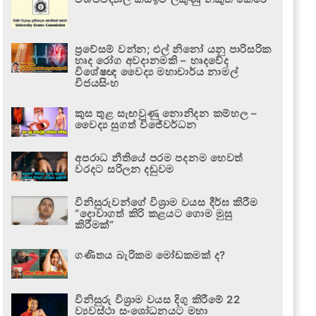
ප්‍රවේසම් වන්න; එල් නිනෝ යනු පාරිසරික
හෘද රෝග අවදානමකි – හෘදවේද
විශේෂඥ වෛද්‍ය මහාචාර්ය නාමල්
විජයසිංහ
කුස තුළ සැඟවුණු නොනිදන කම්හල –
වෛද්‍ය සුගත් විජේවර්ධන
අපරාධ නීතියේ පරම පදනම හෙවත්
වරදට සරිලන දඬුවම
විනිසුරුවන්ගේ විශ්‍රාම වයස දීර්ඝ කිරීම
“දොවාගත් කිරි කළයට ගොම මුසු
කිරීමක්”
ගණිතය බැරිකම මෝඩකමක් ද?
විනිසුරු විශ්‍රාම වයස දිගු කිරීමේ 22
ව්‍යවස්ථා සංශෝධනයට මහා