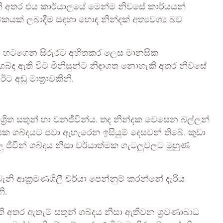
ැකි අතර එය කාර්යාලයේ මෙන්ම නිවසේ කාර්යයන්
කයක් ලබාදීම සඳහා හොඳ නින්දක් අත්‍යවශ්‍ය බව
වා හටගෙන සිරුරට අහිතකර ලෙස මානසික
 ශබ්ද ඇති විට මිනිසුන්ට නිදාගත නොහැකි අතර නිවසේ
ඊට අඩු මාත්‍රාවකිනි.
ාශ්‍රිත සතුන් හා වනජීවින්ය. තද නින්දක වෙසෙන බල්ලන්
ක ශබ්දයට පවා ඇහැරෙන ඉසියුම් දෙසවන් තිබේ. කුඩා
ු ජීවීන් ශබ්දය නිසා චර්යාත්මක ගැටලුවලට මුහුණ
වැනි ආක්‍රමණශීලී චර්යා පෙන්නුම් කරන්නේ දැරිය
ි.
කි අතර ඇතැම් සතුන් ශබ්දය නිසා ඇතිවන ශ්‍රවණාබාධ