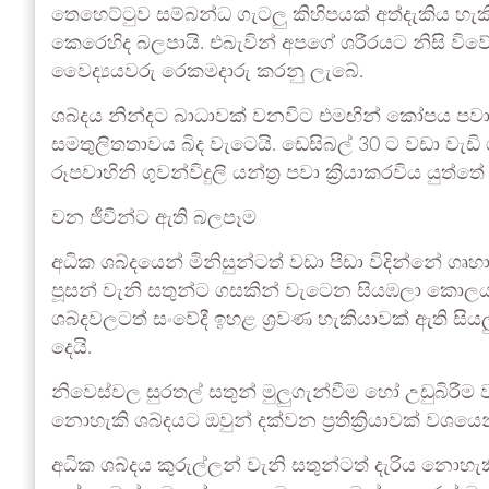
තෙහෙට්ටුව සම්බන්ධ ගැටලු කිහිපයක් අත්දැකිය හ
කෙරෙහිද බලපායි. එබැවින් අපගේ ශරීරයට නිසි විවේ
වෛද්‍යයවරු රෙකමදාරු කරනු ලැබේ.
ශබ්දය නින්දට බාධාවක් වනවිට එමඟින් කෝපය ප
සමතුලිතතාවය බිද වැටෙයි. ඩෙසිබල් 30 ට වඩා වැඩි
රූපවාහිනි ගුවන්විදුලි යන්ත්‍ර පවා ක්‍රියාකරවිය යුත්තේ 
වන ජීවීන්ට ඇති බලපෑම
අධික ශබ්දයෙන් මිනිසුන්ටත් වඩා පීඩා විදින්නේ ගෘහ
පූසන් වැනි සතුන්ට ගසකින් වැටෙන සියඹලා කොලය
ශබ්දවලටත් සංවේදී ඉහළ ශ්‍රවණ හැකියාවක් ඇති සියල
දෙයි.
නිවෙස්වල සුරතල් සතුන් මුලුගැන්වීම හෝ උඩුබිරීම 
නොහැකි ශබ්දයට ඔවුන් දක්වන ප්‍රතික්‍රියාවක් වශයෙන
අධික ශබ්දය කුරුල්ලන් වැනි සතුන්ටත් දැරිය නොහැ