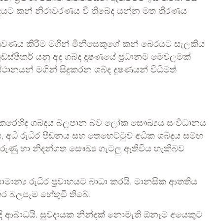
 කන් නිරාවරණය වී තිබේද යන්න මත තීරණය
්‍රවණය කිරීම මගින් මිනිසෙකුගේ කන් බෙරයට සැලකිය
වුඩ්ස්පීකර් යනු අද ශබ්ද දූෂණයේ ප්‍රධානම මෙවලමක්
්ථානයන් මගින් සිදුකරන ශබ්ද දූෂණයන් විධිමත්
ු කෙරෙහිද ශබ්දය බලපාන බව ලෝක සෞඛ්‍යය සංවිධානය
තිය, අධි රුධිර පීඩනය සහ තෙහෙට්ටුව අධික ශබ්දය සමඟ
රුණු හා නිදන්ගත සෞඛ්‍ය ගැටලු ඇතිවිය හැකිබව
මාන්‍ය රුධිර ප්‍රවාහයට බාධා කරයි. මානසික ආතතිය
ර බලපෑම හේතුවී තිබේ.
ිදි ආබාධයි. සුවදායක නින්දක් නොමැති ඕනෑම අයෙකුට