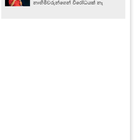
නාහිමිවරුන්ගෙන් විරෝධයක් නෑ