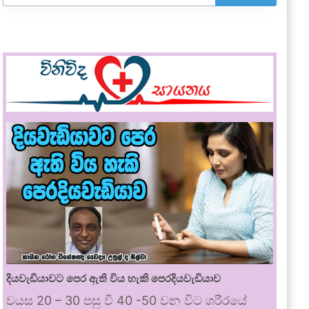
දියවැඩියාවට පෙර ඇති විය හැකි පෙරදියවැඩියාව
වයස 20 – 30 පසු වී 40 -50 වන විට ශරීරයේ