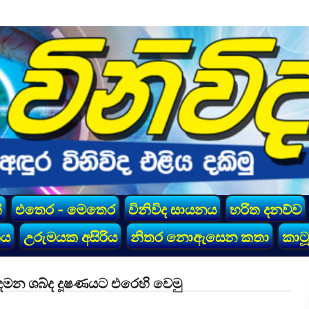
්
එතෙර - මෙතෙර
විනිවිද සායනය
හරිත දනව්ව
කය
උරුමයක අසිරිය
නිතර නොඇසෙන කතා
කාටූ
දමන ශබ්ද දූෂණයට එරෙහි වෙමු