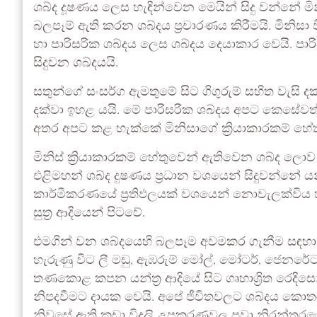
ශබ්ද දූෂණය ලෙස හැඳින්වෙන මෙයින් සිදු වන්නේ මින
බලපෑම් ඇති කරන ශබ්දය ප්‍රචාරණය කිරීමයි. මිනිසා
හා පාරිසරික ශබ්දය ලෙස ශබ්දය දෙයාකාර වෙයි. පාරිස
සිදුවන ශබ්දයයි.
සතුන්ගේ සංසර්ග ඇමතුමේ සිට ගිගුරුම් සහිත වැසි 
දක්වා ඉහළ යයි. මේ පාරිසරික ශබ්දය අපට කෙසේ
අතර අපට කළ හැක්කේ මිනිසාගේ ක්‍රියාකාරකම් හේ
මිනිස් ක්‍රියාකාරකම් හේතුවෙන් ඇතිවෙන ශබ්ද ලොව 
එළිමහන් ශබ්ද දුෂණය ප්‍රධාන වශයෙන් සිදුවන්නේ යන්ත්‍
කාර්මීකරණයේ ප්‍රතිඵලයක් වශයෙන් නොවැලක්විය හැක
සුත්‍ර ආදියෙන් පිටවේ.
එමගින් වන ශබ්දයෙහි බලපෑම අවමකර ගැනීම සඳහා
හැරුණු විට ලී මඩු, ඇඹරුම් මෝල්, මෝටර්, ජෙනරේටර
තණකොළ කපන යන්ත්‍ර ආදියේ සිට ගෘහාශ්‍රිත රෙදිසෝ
නිපදවීමට දායක වෙයි. අපේ ජීවිතවලට ශබ්දය කොතර
නිවසේ ඇති කුඩා විදුලි උපකරණවල පවා නිරන්තරයෙන