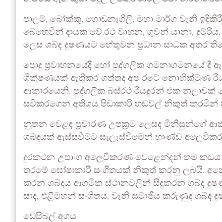
පාලම්, බෝක්කු, ගොඩනැගිලි, මහා මාර්ග වැනි ඉදිකිරී
බෙහෙවින් දායක වේ.රථ වාහන, ගුවන් යානා, දුම්රි
ලෙස ශබ්ද දුෂණයට හේතුවන ප්‍රධාන සාධක අතර ති
පොදු ප්‍රවාහනයේදී හෝ පුද්ගලික ගමනාගමනයේ දී 
ශික්ෂණයක් ඇතිකර ගත්තද අප රටේ නොහික්මුණ රිය
ආකාරයෙනි. පුද්ගලික බස්රථ රියදුරන් එක නලාවක් 
සවිකරගෙන අතිශය පිඩාකාරි හඬවල් නිකුත් කරමින් ප
නුතන වෙළඳ ප්‍රචාරණ උපක්‍රම ලෙසද මිනිසුන්ගේ 
ශබ්දයක් ඇස්සවීමට සැලැස්වීමෙන් භාණ්ඩ අලෙවිකර
දුරකථන උපාංග අලෙවිකරණ වෙළෙන්දන් තම කඩය ඉ
තරමේ ඝෝෂාකාරී සංගීතයක් නිකුත් කරනු ලබයි. අනෙ
කරන ශබ්දය ආගමික ස්ථානවලින් සිදුකරන ශබ්ද දුෂ
සාද, එළිමහන් සංගීතය, වැනි සමාජීය කරුණුද ශබ්ද 
ඩෙසිබල් අගය