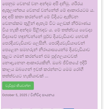
පෙනුම වෙනස් වන අන්දම අපි දනිමු. ශරීරය
ඇතුලාන්තය වෙනස් වන්නේත් මේ ආකාරයටම ය.
අද අපි කතා කරන්නේ මේ විදියට ඇතිවන
වෙනස්කම තුළින් ඇතැම් විට ලෙඩක් නිර්මාණය
විය හැකි අන්දම පිළිබඳව ය. මේ තත්ත්වය වෛද්‍ය
විද්‍යාවේ හඳුන්වන්නේ පූර්ව දියවැඩියාව හෙවත්
පෙරදියවැඩියාව ලෙසිනි. පෙරදියවැඩියාවෙන්
පෙළෙන සමහරුන් නිරායාසයෙන්ම දියවැඩියාව
තුළට ගමන් කරන්නේ එම පුද්ගලයාටවත්
නොදැනෙන ආකාරයකිනි. ඔබේ ජීවිතයේ ඉදිරි
කාලය ඔබගෙන් ඉවත් කරන්නට මෙම රෝගී
තත්ත්වයට හැකියාවක් …
වැඩිපුර කියවන්න
විනිවිද සායනය
October 5, 2025
/