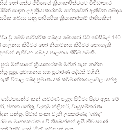
ිස් හෝ සත්ව ජීවිතයේ ක්‍රියාකාරිත්වයට විවිධාකාර
 විසින් සාදන ලද ක්‍රියාකාරකම් හේතුවෙන් ඇතිවන ශබ්දය
රික ශබ්දය යනු පාරිසරික ක්‍රියාකාරකම් රාශියකින්
දක්වා වූ මෙම පාරිසරික ශබ්දය බොහෝ විට ඩෙසිබල් 140
වත් පාලනය කිරීමට හෝ නියාමනය කිරීමට නොහැකි
තුවෙන් ඇතිවන ශබ්දය පාලනය කිරීම පමණි.
පුරා මිනිසාගේ ක්‍රියාකාරකම් මගින් පැන නගින
ර සූත්‍ර, ප්‍රවාහනය සහ ප්‍රචාරණ පද්ධති මගිනි.
ි විශාල ශබ්ද ප්‍රමාණයක් කර්මාන්තශාලාවල යන්ත්‍ර
 සේවකයන්ට කන් ආවරණ පැළඳ සිටීමද සිදුව ඇත. මේ
්, ජනක යන්ත්‍ර, වැකුම් ක්ලීනර්, වායුසමීකරණ
දන යන්ත්‍ර, පිටාර පංකා වැනි උපකරණද “ශබ්ද”
ම් සාමාන්‍යකරණය වී තිබෙන්නේ දැයි කිවහොත්
් “හම්” හෝ “බීප්” ශබ්දයක් ඇත.