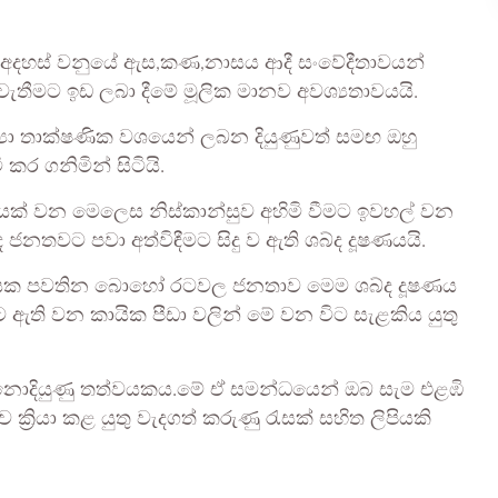
් අදහස් වනුයේ ඇස,කණ,නාසය ආදී සංවේදීතාවයන්
වැතීමට ඉඩ ලබා දීමේ මූලික මානව අවශ්‍යතාවයයි.
්‍යා තාක්ෂණික වශයෙන් ලබන දියුණුවත් සමඟ ඔහු
 කර ගනිමින් සිටියි.
යක් වන මෙලෙස නිස්කාන්සුව අහිමි වීමට ඉවහල් වන
නතවට පවා අත්විඳීමට සිදු ව ඇති ශබ්ද දූෂණයයි.
තත්වයක පවතින බොහෝ රටවල ජනතාව මෙම ශබ්ද දූෂණය
ට ඇති වන කායික පීඩා වලින් මේ වන විට සැළකිය යුතු
 නොදියුණු තත්වයකය.මේ ඒ සමන්ධයෙන් ඔබ සැම එළඹි
ක්‍රියා කළ යුතු වැදගත් කරුණු රැසක් සහිත ලිපියකි