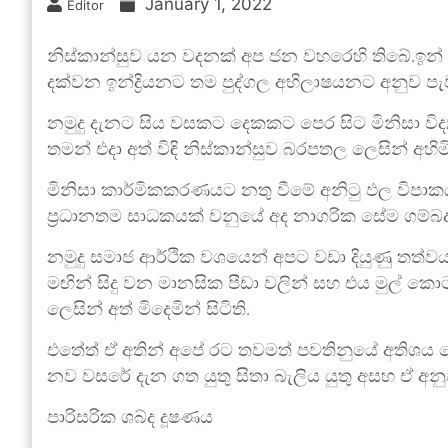
January 1, 2022
Editor
නිස්කාන්සුව යන වදනක් අප ජන වහරෙහි තිබේ.ඉන
දක්වන ඉන්ද්‍රියනට තම පුද්ගල අභිලාෂයනට අනුව පැ
නමුදු දැනට සිය වසකට දෙකකට පෙර සිට මිනිසා විද
තමන් එදා අත් විඳි නිස්කාන්සුව බරපතල ලෙසින් අහිමි
මිනිසා කාර්මිකකරණයට නතු වීමේ අනිටු ඵල විපාක
ප්‍රධානතම සාධකයක් වනුයේ අද නාගරික සේම ගම්බද ජ
නමුදු සමාජ ආර්ථික වශයෙන් අපට වඩා දියුණු 
මඟින් සිදු වන මානසික පීඩා වලින් සහ එය මුල් කො
ලෙසින් අත් මිදෙමින් සිටිති.
එතේත් ඒ අතින් අපේ රට තවමත් පවතිනුයේ අතිශය
නව වසරේ දැන ගත යුතු සිතා බැලිය යුතු අසහ ඒ අනුව 
පාරිසරික ශබ්ද දූෂණය