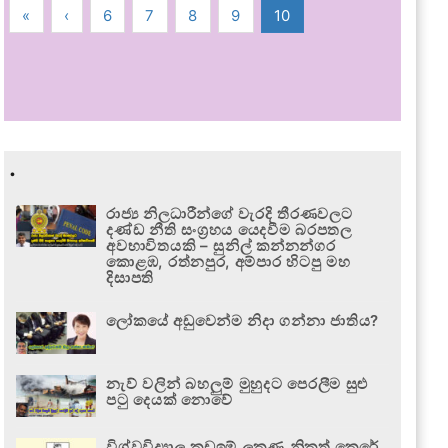
«
‹
6
7
8
9
10
.
රාජ්‍ය නිලධාරීන්ගේ වැරදි තීරණවලට
දණ්ඩ නීති සංග්‍රහය යෙදවීම බරපතල
අවභාවිතයකි – සුනිල් කන්නන්ගර
කොළඹ, රත්නපුර, අම්පාර හිටපු මහ
දිසාපති
ලෝකයේ අඩුවෙන්ම නිදා ගන්නා ජාතිය?
නැව් වලින් බහලුම් මුහුදට පෙරලීම සුළු
පටු දෙයක් නොවේ
විශ්වවිද්‍යාල කඩඉම් ලකුණු නිකුත් කෙරේ