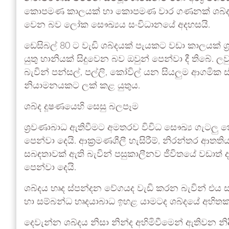
කොපමණ කාලයක් හා කොපමණ වාර ගණනක් ශබ්දයට
වෙන බව ලෝක සෞඛ්‍යය සංවිධානයේ අදහසයි.
ඩෙසිබල් 80 ට වැඩි ශබ්දයක් පැයකට වඩා කාලයක් ශ
යුතු හානියක් සිදුවෙන බව ඔවුන් පෙන්වා දී තිබේ. ල
බැවින් පන්සල්, පල්ලි, කෝවිල් යන සියලුම ආගමික ස
නියාමනයකට ලක් කළ යුතුය.
ශබ්ද දූෂණයෙහි සෙසු බලපෑම
ශ්‍රවණාබාධ ඇතිවීමට අමතරව විවිධ සෞඛ්‍ය ගැටල
පෙන්වා දෙයි. ආක්‍රමණශීලී හැසිරීම්, නිරන්තර ආත
සබඳතාවක් ඇති බැවින් පසුකාලීනව ජීවිතයේ වඩාත් ද
පෙන්වා දෙයි.
ශබ්දය හෘද ස්පන්දන වේගයද වැඩි කරන බැවින් එය සා
හා සම්බන්ධ හෘදයාබාධ ඉහළ යාමටද ශබ්දයේ අහිතක
දෙවැන්න ශබ්දය නිසා නින්ද අහිමිවීමෙන් ඇතිවන න