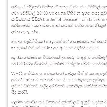
ශබ්දයේ තීව්‍රතාව මනින ඒකකය වන්නේ ඩෙසිබල් අ
පවා ඩෙසිබල් 20-30 පරාසයක පිහිටන අතර එයද සුවද
සංවිධානය විසින් Burden of Disease From Environ
රෝගාබාධ ) යන මාතෘකාව යටතේ වාර්තාවක් නිකුත්
දත්ත ඇතුළත්ය.
ශබ්දය වැඩිහිටියන් හා ළමුන්ගේ සෞඛ්‍යයට අහිත
කාලයක් තිස්සේ කරන ලද අධ්‍යයනවලින් පසුවය.
ලෝක සෞඛ්‍ය සංවිධානයේ දත්තවලට අනුව ඩෙසිබල් 8
නිරාවරණය වීමෙන් ශ්‍රවණාබාධ සිදුවන බව පෙන්වාදී
WHO සංවිධානය පවසන්නේ ශබ්දය මිනිස් යහපැවැත්ම
ශ්‍රවණ ධාරිතාව මත ශබ්දයෙන් වෙන බලපෑම පුද්ගල
ශ්‍රවණ ධාරිතාව බිලිදු දරුවන්ට නොමැති හෙයින් අ
සිදු කරයි.
ලෝක සෞඛ්‍ය සංවිධානයේ දත්තවලට අනුව ලෝක ජන