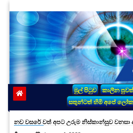
Skip
to
content
vinivida.lk
මුල් පිටුව
කාලීන පුවත
සතුන්ටත් හිමි අපේ ලෝ
නව වසරේ වත් අපට උරුම නිස්කාන්සුව වනසා 