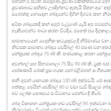
බිහිරන් වී සිටිති. සම්පූර්ණ ශ්‍රවණ විකෘතිතාවයේ හ
ශ්‍රවණාබාධ සහිතව උපදින්නට ඇතැයි සිතන අය” අතු
ඔරොත්තු නොදෙන ශබ්දයන්ට දිගින් දිගටම කන නිරා
අධික ශබ්දයකදී කන් අගුළු වැටුණේ යැයි අප පවසන්
හැකියාවන්ට බාධා කරන විටදීය. එහෙත් එය දිගුක
සාමාන්‍යයෙන් දෛනික කටයුතුවලදී නිර්මාණය වන ශබ්ද
නිවසක සාමාන්‍ය ශබ්දය ඩෙසිබල් 40 පමණ වන අතර ක
යන්ත්‍රයක ශබ්දය 75 dB කි. තණකොළ කපන යන්ත්‍රයක
අවන්හල් සහ සිනමාශාලා 75 සිට 90 dB කි. ට්‍රක්-බස්
ඝෝෂාකාරී රොක් ප්‍රසංගයක හෝ එළිමහන් සංගීතයක
තනි ගුවන් යානයක ශබ්දය 130 dB ඉක්මවයි. මේ ආකා
ගත්කළ මෙයින් ඩෙසිබල් 80 ට වඩා වැඩි සියලුම ශබ
බව ලෝක සෞඛ්‍යය සංවිධානය පෙන්වා දී තිබේ.
ශබ්ද විකාශන යන්ත්‍රයක හඬ ඩෙසිබල් 85 ඉක්මවන බැ
නිරාවරණය වීමෙන් සම්පූර්ණයෙන්ම හෝ අර්ද්‍ර වශයෙ