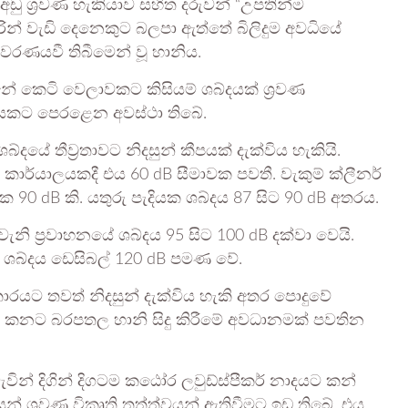
ෝ අඩු ශ්‍රවණ හැකියාව සහිත දරුවන් “උපතින්ම
රින් වැඩි දෙනෙකුට බලපා ඇත්තේ බිලිදුම අවධියේ
වරණයවී තිබීමෙන් වූ හානිය.
නේ කෙටි වෙලාවකට කිසියම් ශබ්දයක් ශ්‍රවණ
ාලයකට පෙරළෙන අවස්ථා තිබේ.
යේ තීව්‍රතාවට නිදසුන් කීපයක් දැක්විය හැකියි.
ාර්යාලයකදී එය 60 dB සීමාවක පවතී. වැකුම් ක්ලීනර්
 90 dB කි. යතුරු පැදියක ශබ්දය 87 සිට 90 dB අතරය.
 වැනි ප්‍රවාහනයේ ශබ්දය 95 සිට 100 dB දක්වා වෙයි.
 ශබ්දය ඩෙසිබල් 120 dB පමණ වේ.
රයට තවත් නිදසුන් දැක්විය හැකි අතර පොදුවේ
්ද කනට බරපතල හානි සිදු කිරීමේ අවධානමක් පවතින
වින් දිගින් දිගටම කඨෝර ලවුඩ්ස්පීකර් නාදයට කන්
න් ශ්‍රවණ විකෘති තත්ත්වයන් ඇතිවීමට ඉඩ තිබේ. එය