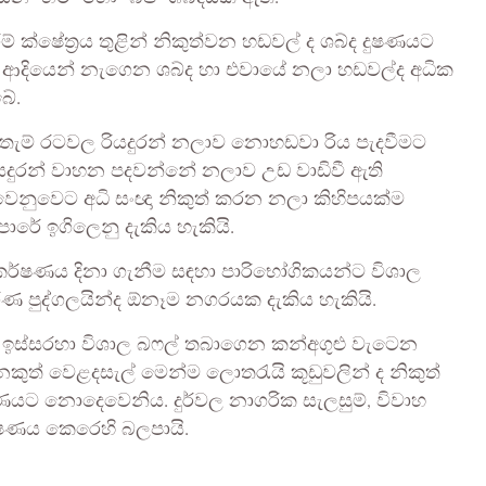
ම් ක්ෂේත්‍රය තුළින් නිකුත්වන හඩවල් ද ශබ්ද දුෂණයට
ය, ආදියෙන් නැගෙන ශබ්ද හා එවායේ නලා හඩවල්ද අධික
බේ.
ඇතැම් රටවල රියදුරන් නලාව නොහඩවා රිය පැදවීමට
දුරන් වාහන පදවන්නේ නලාව උඩ වාඩිවී ඇති
වෙනුවෙට අධි සංඥා නිකුත් කරන නලා කිහිපයක්ම
ාරේ ඉගිලෙනු දැකිය හැකියි.
ආකර්ෂණය දිනා ගැනීම සඳහා පාරිභෝගිකයන්ට විශාල
ණ පුද්ගලයින්ද ඕනෑම නගරයක දැකිය හැකියි.
ස්සරහා විශාල බෆල් තබාගෙන කන්අගුළු වැටෙන
කුත් වෙළදසැල් මෙන්ම ලොතරැයි කූඩුවලින් ද නිකුත්
ණයට නොදෙවෙනිය. දුර්වල නාගරික සැලසුම්, විවාහ
දුෂණය කෙරෙහි බලපායි.