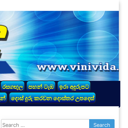
රසගඟුල
පහන් ටැඹ
ඉරා අදුරුපට
න්
දොස් දුරු කරවන දොස්තර උපදෙස්