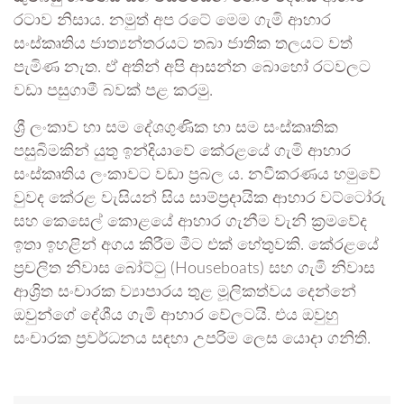
රටාව නිසාය. නමුත් අප රටේ මෙම ගැමි ආහාර
සංස්කෘතිය ජාත්‍යන්තරයට තබා ජාතික තලයට වත්
පැමිණ නැත. ඒ අතින් අපි ආසන්න බොහෝ රටවලට
වඩා පසුගාමී බවක් පළ කරමු.
ශ්‍රී ලංකාව හා සම දේශගුණික හා සම සංස්කෘතික
පසුබිමකින් යුතු ඉන්දියාවේ කේරළයේ ගැමි ආහාර
සංස්කෘතිය ලංකාවට වඩා ප්‍රබල ය. නවීකරණය හමුවේ
වුවද කේරළ වැසියන් සිය සාම්ප්‍රදායික ආහාර වට්ටෝරු
සහ කෙසෙල් කොළයේ ආහාර ගැනීම වැනි ක්‍රමවේද
ඉතා ඉහළින් අගය කිරීම මීට එක් හේතුවකි. කේරළයේ
ප්‍රචලිත නිවාස බෝට්ටු (Houseboats) සහ ගැමි නිවාස
ආශ්‍රිත සංචාරක ව්‍යාපාරය තුළ මූලිකත්වය දෙන්නේ
ඔවුන්ගේ දේශීය ගැමි ආහාර වේලටයි. එය ඔවුහු
සංචාරක ප්‍රවර්ධනය සඳහා උපරිම ලෙස යොදා ගනිති.