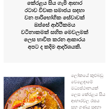
කේරළය සිය ගැමි ආහාර
රටාව විවෘත සමාජය සඳහා
වන පාරිභෝගික සේවාවක්
ඔස්සේ ආර්ථිකමය
වටිනාකමක් සහිත මෙවලමක්
ලෙස භාවිත කරන ආකාරය
අපට ද කදිම ආදර්ශයකි.
ලෝකයේ කුළුබඩු
වෙළෙඳාමේ
මධ්‍යස්ථානයක්
ලෙස කේරළය සිය
ආහාරවල රසය
සහ ගුණය සඳහා