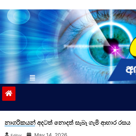
Skip
to
content
vinivida.lk
නාගරිකයන් අදටත් නොදත් සැබෑ ගැමි ආහාර රසය
May 14, 2026
Editor