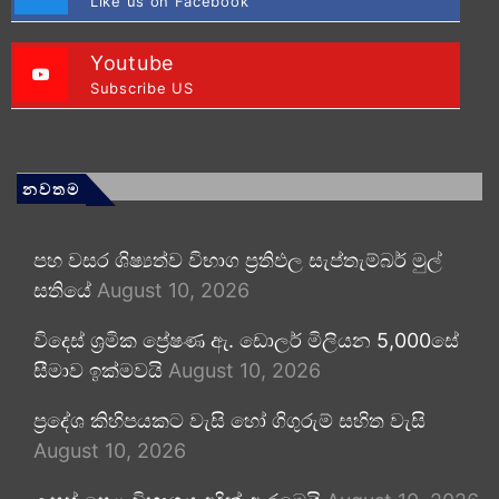
Like us on Facebook
Youtube
Subscribe US
නවතම
පහ වසර ශිෂ්‍යත්ව විභාග ප්‍රතිඵල සැප්තැම්බර් මුල්
සතියේ
August 10, 2026
විදෙස් ශ්‍රමික ප්‍රේෂණ ඇ. ඩොලර් මිලියන 5,000සේ
සීමාව ඉක්මවයි
August 10, 2026
ප්‍රදේශ කිහිපයකට වැසි හෝ ගිගුරුම් සහිත වැසි
August 10, 2026