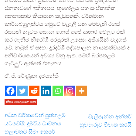
නිවීමට කරන ක්‍රියාවක් නොව, එය යම් ප්‍රදේශයක
ජනතාවගේ ඉතිහාසය, භූගෝලය සහ සංස්කෘතික
අනන්‍යතාව කියාපාන කැඩපතකි. වර්තමාන
කාර්යබහුලත්වය හමුවේ වැළලී යන මෙවැනි රහස්
රසයන් නැවත සොයා ගොස් අපේ ආහාර වේලට එක්
කර ගැනීම නිරෝගී පරපුරක් උදෙසා අතිශයින් වැදගත්
වේ. නමුත් ඒ සඳහා දූරදර්ශී දේශපාලන නායකත්වයක් ද
අනිවාර්යයෙන් අවශ්‍ය වනු ඇත. මෙහි බරපතළම
ගැටලුව ඇත්තේ එතැනය.
ඒ. ජී. රේණුකා දමයන්ති
නිතර නොඇසෙන කතා
අධික වර්ෂාවෙන් පුත්තලම
වැලිපැන්න අන්තර්
යටවෙයි: දුම්රිය ධාවනය
හුවමාරුව විවෘත කරයි
හලාවතට සීමා කෙරේ