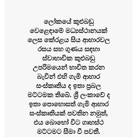
ලෝකයේ කුළුබඩු
වෙළෙඳාමේ මධ්‍යස්ථානයක්
ලෙස කේරළය සිය ආහාරවල
රසය සහ ගුණය සඳහා
ස්වාභාවික කුළුබඩු
උපරිමයෙන් භාවිත කරන
බැවින් එහි ගැමි ආහාර
සංස්කෘතිය ද ඉතා ප්‍රබල
මට්ටමක තිබේ. ශ්‍රී ලංකාවේ ද
ඉතා පොහොසත් ගැමි ආහාර
සංස්කෘතියක් පවතින නමුත්,
එය බොහෝ විට ගෘහස්ථ
මට්ටමට සීමා වී පවතී.