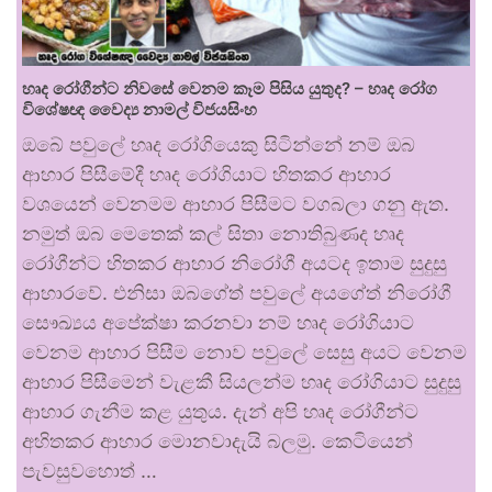
හෘද රෝගීන්ට නිවසේ වෙනම කෑම පිසිය යුතුද? – හෘද රෝග
විශේෂඥ වෛද්‍ය නාමල් විජයසිංහ
ඔබේ පවුලේ හෘද රෝගියෙකු සිටින්නේ නම් ඔබ
ආහාර පිසීමේදී හෘද රෝගියාට හිතකර ආහාර
වශයෙන් වෙනමම ආහාර පිසීමට වගබලා ගනු ඇත.
නමුත් ඔබ මෙතෙක් කල් සිතා නොතිබුණද හෘද
රෝගීන්ට හිතකර ආහාර නිරෝගී අයටද ඉතාම සුදුසු
ආහාරවේ. එනිසා ඔබගේත් පවුලේ අයගේත් නිරෝගී
සෞඛ්‍යය අපේක්ෂා කරනවා නම් හෘද රෝගියාට
වෙනම ආහාර පිසීම නොව පවුලේ සෙසු අයට වෙනම
ආහාර පිසීමෙන් වැළකී සියලන්ම හෘද රෝගියාට සුදුසු
ආහාර ගැනීම කළ යුතුය. දැන් අපි හෘද රෝගීන්ට
අහිතකර ආහාර මොනවාදැයි බලමු. කෙටියෙන්
පැවසුවහොත් …