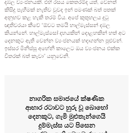
දඹල ව්‍යංජනයකි. එහි රසය කෙතරම්ද යත්, වෙනත්
කිසිදු පෑහීමක් නැතිව වුවද ඉන් පමණක් බත් පතක්
අනුභව කළ හැකි තරම් විය. අපේ කුතුහලය දුටු
ඥාතිවරයා කීවේ “ඕවට තමයි හාල්මැස්සන් දඹල
කියන්නේ. හාල්මැස්සෝ දහයකින් දොළහකින් හත් අට
දෙනකුට ඇති වෙන්න ව්‍යංජනයක් හදාගන්න පුළුවන්.
ඉස්සර මිනිස්සු අහේනි කාලෙට ඔය ව්‍යංජනය එක්ක
විතරක් බත් කෑවා” යනුවෙනි.
නාගරික සමාජයේ ක්ෂණික
ආහාර රටාවට හුරු වූ බොහෝ
දෙනකුට, ගැමි මුළුතැන්ගෙයි
දුම්මැස්ස යට පිසෙන