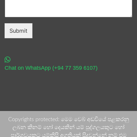
Submit
Chat on WhatsApp (+94 77 359 6107)
Copyrights protected: මෙම වෙබ් අඩවියේ පළකරනු
ලබන කිනම් හෝ දෙයකින් යම් පුද්ගලයකුට හෝ
පාර්ශවයකට යම්කිසි අගතියක් සිදුවන්නේ නම් එම