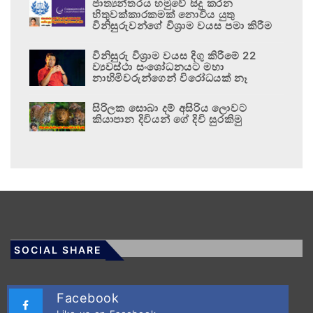
ජාත්‍යන්තරය හමුවේ සිදු කරන
හිතුවක්කාරකමක් නොවිය යුතු
විනිසුරුවන්ගේ විශ්‍රාම වයස පමා කිරීම
විනිසුරු විශ්‍රාම වයස දිගු කිරීමේ 22
ව්‍යවස්ථා සංශෝධනයට මහා
නාහිමිවරුන්ගෙන් විරෝධයක් නෑ
සිරිලක සොබා දම් අසිරිය ලොවට
කියාපාන දිවියන් ගේ දිවි සුරකිමු
SOCIAL SHARE
Facebook