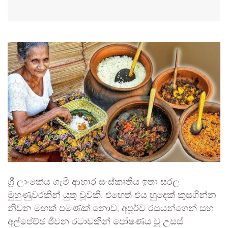
ශ්‍රී ලාංකේය ගැමි ආහාර සංස්කෘතිය ඉතා සරල
මුහුණුවරකින් යුතු වූවකි. එහෙත් එය හුදෙක් කුසගින්න
නිවන මඟක් පමණක් නොව, අපූර්ව රසයන්ගෙන් සහ
අල්පේච්ඡ ජීවන රටාවකින් පෝෂණය වූ උසස්