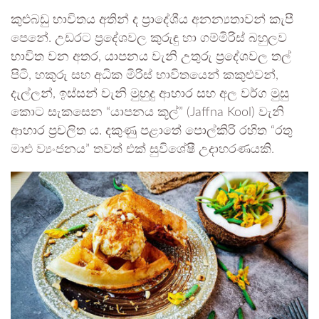
කුළුබඩු භාවිතය අතින් ද ප්‍රාදේශීය අනන්‍යතාවන් කැපී
පෙනේ. උඩරට ප්‍රදේශවල කුරුඳු හා ගම්මිරිස් බහුලව
භාවිත වන අතර, යාපනය වැනි උතුරු ප්‍රදේශවල තල්
පිටි, හකුරු සහ අධික මිරිස් භාවිතයෙන් කකුළුවන්,
දැල්ලන්, ඉස්සන් වැනි මුහුදු ආහාර සහ අල වර්ග මුසු
කොට සැකසෙන “යාපනය කූල්” (Jaffna Kool) වැනි
ආහාර ප්‍රචලිත ය. දකුණු පළාතේ පොල්කිරි රහිත “රතු
මාළු ව්‍යංජනය” තවත් එක් සුවිශේෂී උදාහරණයකි.