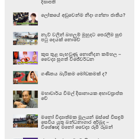
දිසාපති
ලෝකයේ අඩුවෙන්ම නිදා ගන්නා ජාතිය?
නැව් වලින් බහලුම් මුහුදට පෙරලීම සුළු
පටු දෙයක් නොවේ
කුස තුළ සැඟවුණු නොනිදන කම්හල –
වෛද්‍ය සුගත් විජේවර්ධන
ගණිතය බැරිකම මෝඩකමක් ද?
මහාචාර්ය විමල් දිසානායක අභාවප්‍රාප්ත
වේ
මනෝ විද්‍යාත්මක මූලයන් ඔස්සේ විසඳුම්
සෙවිය යුතු බන්ධනාගාර අර්බුද –
විශේෂඥ මනෝ වෛද්‍ය රූමි රූබන්