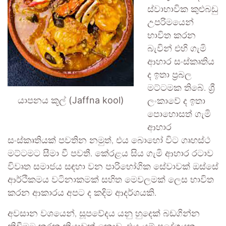
ස්වාභාවික කුළුබඩු
උපරිමයෙන්
භාවිත කරන
බැවින් එහි ගැමි
ආහාර සංස්කෘතිය
ද ඉතා ප්‍රබල
මට්ටමක තිබේ. ශ්‍රී
යාපනය කූල් (Jaffna kool)
ලංකාවේ ද ඉතා
පොහොසත් ගැමි
ආහාර
සංස්කෘතියක් පවතින නමුත්, එය බොහෝ විට ගෘහස්ථ
මට්ටමට සීමා වී පවතී. කේරළය සිය ගැමි ආහාර රටාව
විවෘත සමාජය සඳහා වන පාරිභෝගික සේවාවක් ඔස්සේ
ආර්ථිකමය වටිනාකමක් සහිත මෙවලමක් ලෙස භාවිත
කරන ආකාරය අපට ද කදිම ආදර්ශයකි.
අවසාන වශයෙන්, සූපවේදය යනු හුදෙක් බඩගින්න