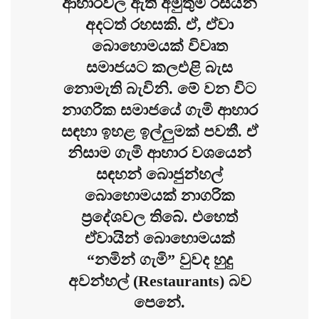
ආහාරවල ඇති අමුතුම රසයන්
අදටත් රහසකි. ඒ, ඒවා
බොහොමයක් විවෘත
සමාජයට කලඑළි බැස
නොමැති බැවිනි. මේ වන විට
නාගරික සමාජයේ ගැමි ආහාර
සඳහා ඉහළ ඉල්ලුමක් පවතී. ඒ
නිසාම ගැමි ආහාර වශයෙන්
සඳහන් බොජුන්හල්
බොහොමයක් නාගරික
ප්‍රදේශවල තිබේ. එහෙත්
ඒවායින් බොහොමයක්
“නමින් ගැමි” වුවද හුදු
අවන්හල් (Restaurants) බව
පෙනේ.