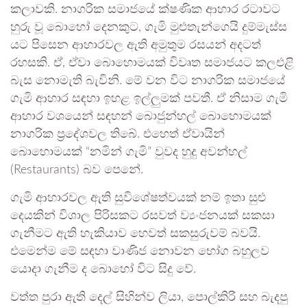
කලාවකි. නාගරික සමාජයේ ක්ෂණික ආහාර රටාවට
හුරු වූ බොහෝ දෙනකුට, ගැමි මුළුතැන්ගෙයි දුම්මැස්ස
යට පිසෙන ආහාරවල ඇති අමුතුම රසයන් අදටත්
රහසකි. ඒ, ඒවා බොහොමයක් විවෘත සමාජයට කලඑළි
බැස නොමැති බැවිනි. මේ වන විට නාගරික සමාජයේ
ගැමි ආහාර සඳහා ඉහළ ඉල්ලුමක් පවතී. ඒ නිසාම ගැමි
ආහාර වශයෙන් සඳහන් බොජුන්හල් බොහොමයක්
නාගරික ප්‍රදේශවල තිබේ. එහෙත් ඒවායින්
බොහොමයක් “නමින් ගැමි” වුවද හුදු අවන්හල්
(Restaurants) බව පෙනේ.
ගැමි ආහාරවල ඇති සුවිශේෂත්වයක් නම් ඉතා සුළු
දෙයකින් විශාල පිරිසකට රසවත් ව්‍යංජනයක් සකසා
ගැනීමට ඇති හැකියාව හෙවත් සකසුරුවම් බවයි.
එමෙන්ම මේ සඳහා වාණිජ නොවන භෝග බහුලව
යොදා ගැනීම ද බොහෝ විට සිදු වේ.
වත්ත පුරා ඇති දෙල් සිහින්ව ලියා, පොල්කිරි සහ බැදපු