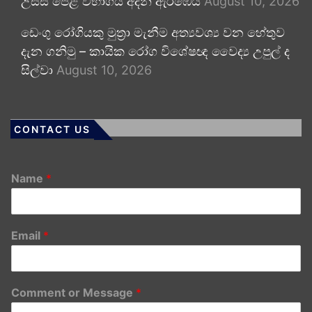
උසස් පෙළ විභාගය අදින් ඇරඹෙයි
August 10, 2026
ඩෙංගු රෝගියකු ⁣මුත්‍රා මැනීම අත්‍යවශ්‍ය වන හේතුව
දැන ගනිමු – කායික රෝග විශේෂඥ වෛද්‍ය උපුල් ද
සිල්වා
August 10, 2026
CONTACT US
Name
*
Email
*
Comment or Message
*