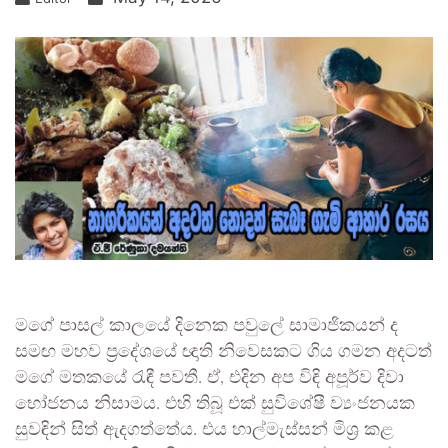
මගේ පාසල් කාලයේ දිනෙක පවුලේ සාමාජිකයන් ද
සමඟ මහව ප්‍රදේශයේ ඥාති නිවෙසකට ගිය ගමන අදටත්
මගේ මතකයේ රැඳී පවතී. ඒ, එදින අප විඳි අපූර්ව දිවා
භෝජනය නිසාමය. එහි තිබූ එක් සුවිශේෂී ව්‍යංජනයක
සුවඳින් සිත් ඇදගත්තේය. එය හාල්මැස්සන් මිශ්‍ර කළ