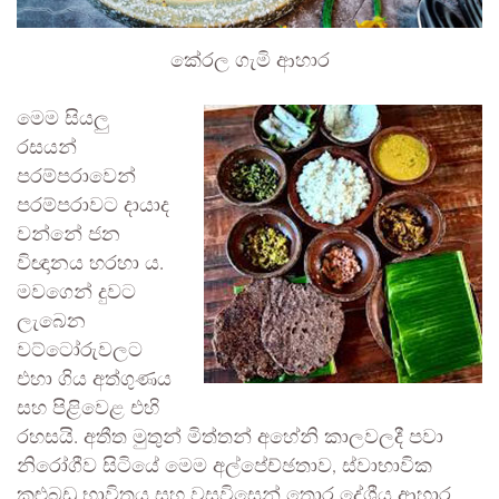
කේරල ගැමි ආහාර
මෙම සියලු
රසයන්
පරම්පරාවෙන්
පරම්පරාවට දායාද
වන්නේ ජන
විඥානය හරහා ය.
මවගෙන් දුවට
ලැබෙන
වට්ටෝරුවලට
එහා ගිය අත්ගුණය
සහ පිළිවෙළ එහි
රහසයි. අතීත මුතුන් මිත්තන් අහේනි කාලවලදී පවා
නිරෝගීව සිටියේ මෙම අල්පේච්ඡතාව, ස්වාභාවික
කුළුබඩු භාවිතය සහ වසවිසෙන් තොර දේශීය ආහාර