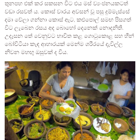
තුනපහ එක් කර සකසන විට එය මස් ව්‍යංජනයකටත්
වඩා රසවත් ය. කොස් වාරය අවසන් වූ පසු දුම්මැස්සේ
දමා වේලා ගන්නා කොස් ඇට, කළුපොල් සමඟ පිසගත්
විට ලැබෙන රසය අද බොහෝ දෙනෙක් නොදනිති.
උදෑසන තේ වෙනුවට භාවිත කළ ගොටුකොළ සහ හීන්
බෝවිටියා කැඳ ආහාරයක් මෙන්ම ශරීරයේ දැවිල්ල
නිවන මහඟු ඔසුවක් ද විය.