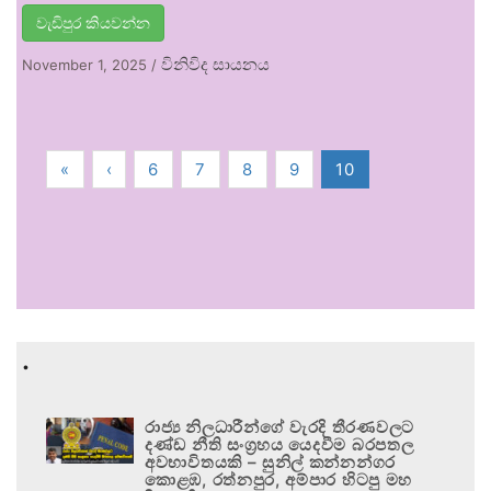
වැඩිපුර කියවන්න
විනිවිද සායනය
November 1, 2025
/
«
‹
6
7
8
9
10
.
රාජ්‍ය නිලධාරීන්ගේ වැරදි තීරණවලට
දණ්ඩ නීති සංග්‍රහය යෙදවීම බරපතල
අවභාවිතයකි – සුනිල් කන්නන්ගර
කොළඹ, රත්නපුර, අම්පාර හිටපු මහ