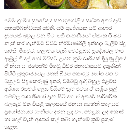
මෙම ග්‍රාමීය සූපවේදය සහ භූගෝලීය සාධක අතර දැඩි
සහසම්බන්ධයක් පවතී. යම් ප්‍රදේශයක යම් ආහාර
ද්‍රව්‍යයක් බහුල වන විට, එහි ගෘහණියෝ ඒකාකාරී බව
නැති කර ගැනීමට විවිධ නිර්මාණශීලී අත්හදා බැලීම් සිදු
කරති. මීගමුව, හලාවත වැනි වෙරළබඩ ප්‍රදේශවල මාළු
ඇඹුල් තියල් හෝ මිරිසට උයන ක්‍රම රාශියක් දියුණු වූයේ
ඒ නිසා ය. එමෙන්ම මීගමු ධීවර ජනාවාසයට දකුණින්
පිහිටි මුතුරාජවෙල තෙත් බිමේ කොරටු භෝග වගාව
බහුලව සිදු කෙරුණු අතර, වම්බටු ආදී බහුල එළවළු
අතිශය රසවත් ලෙස පිසීමේ ක්‍රම එවක ඒ ආශ්‍රිත මුල්
ගම්වල ගෘහණියෝ දැන සිටියහ. ඒ අතරේ පාරිසරික
බලපෑම මත වියළි කලාපයේ ජනයා අහේනි කාලයට
ප්‍රයෝජනයට ගැනීමට දමන ලද වැං, වේළන ලද කොස්
හා දෙල් වැනි ආහාර කල් තබා ගැනීමේ ක්‍රම ප්‍රගුණ
කළහ.