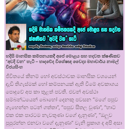
හදිසි මානසික කම්පනයකදී අපේ මොළය සහ හදවත ක්ෂණිකව
“අවදි වන” හැටි – හෘදවේද විශේෂඥ වෛද්‍ය මහාචාර්ය නාමල්
විජයසිංහ
ජීවිතයේ කිනම් හෝ අවස්ථාවක මානසික වශයෙන්
දැඩි තිගැස්මක් හෝ කම්පනයක් ඇති වීමේ අවකාශය
පොදුවේ අප කා තුළත් පවතී. එවන් අවස්ථා
සම්බන්ධයෙන් බොහෝ දෙනකු පවසන “මගේ පපුව
ගැහෙන්න පටන් ගත්තා”, “පපුව සීතල වුණා”, “හාට්
එක එක පාරටම නැවතුණා වගේ දැනුණා”, “ඔලුව
පුපුරන්න එනවා වගේ දැනුණා” වැනි ප්‍රකාශ ද අපි අසා