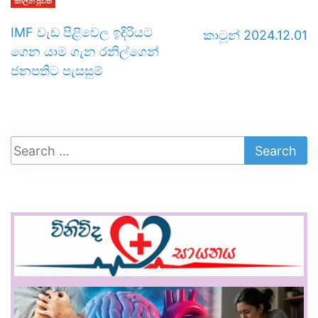
කාලීන පුවත්
IMF වැඩ පිළිවෙල ඉදිරියට
කාටූන් 2024.12.01
ගෙන යාම ගැන රනිල්ගෙන්
ජනපතිට පැසසුම්