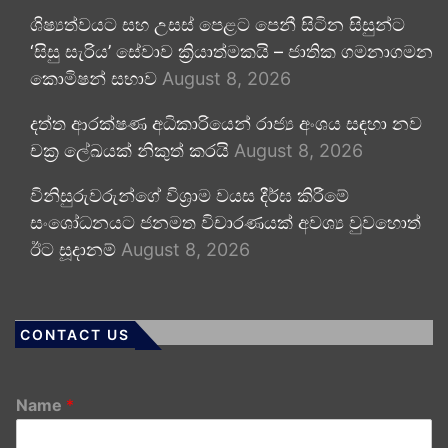
ශිෂ්‍යත්වයට සහ උසස් පෙළට පෙනී සිටින සිසුන්ට
‘සිසු සැරිය’ සේවාව ක්‍රියාත්මකයි – ජාතික ගමනාගමන
කොමිෂන් සභාව
August 8, 2026
දත්ත ආරක්ෂණ අධිකාරියෙන් රාජ්‍ය අංශය සඳහා නව
චක්‍ර ලේඛයක් නිකුත් කරයි
August 8, 2026
විනිසුරුවරුන්ගේ විශ්‍රාම වයස දීර්ඝ කිරීමේ
සංශෝධනයට ජනමත විචාරණයක් අවශ්‍ය වුවහොත්
ඊට සූදානම්
August 8, 2026
CONTACT US
Name
*