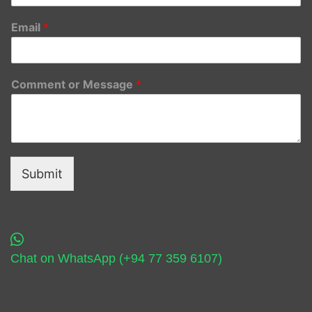
Email
*
Comment or Message
*
Submit
Chat on WhatsApp (+94 77 359 6107)