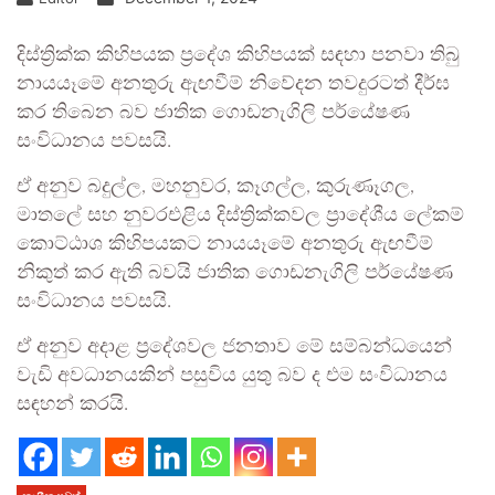
දිස්ත්‍රික්ක කිහිපයක ප්‍රදේශ කිහිපයක් සඳහා පනවා තිබු
නායයෑමේ අනතුරු ඇඟවීම් නිවේදන තවදුරටත් දීර්ඝ
කර තිබෙන බව ජාතික ගොඩනැගිලි පර්යේෂණ
සංවිධානය පවසයි.
ඒ අනුව බදුල්ල, මහනුවර, කෑගල්ල, කුරුණෑගල,
මාතලේ සහ නුවරඑළිය දිස්ත්‍රික්කවල ප්‍රාදේශීය ලේකම්
කොට්ඨාශ කිහිපයකට නායයෑමේ අනතුරු ඇඟවීම්
නිකුත් කර ඇති බවයි ජාතික ගොඩනැගිලි පර්යේෂණ
සංවිධානය පවසයි.
ඒ අනුව අදාළ ප්‍රදේශවල ජනතාව මේ සම්බන්ධයෙන්
වැඩි අවධානයකින් පසුවිය යුතු බව ද එම සංවිධානය
සඳහන් කරයි.