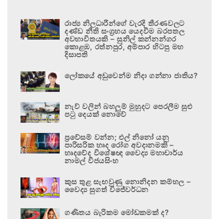
රාජ්‍ය නිලධාරීන්ගේ වැරදි තීරණවලට
දණ්ඩ නීති සංග්‍රහය යෙදවීම බරපතල
අවභාවිතයකි – සුනිල් කන්නන්ගර
කොළඹ, රත්නපුර, අම්පාර හිටපු මහ
දිසාපති
ලෝකයේ අඩුවෙන්ම නිදා ගන්නා ජාතිය?
නැව් වලින් බහලුම් මුහුදට පෙරලීම සුළු
පටු දෙයක් නොවේ
ප්‍රවේසම් වන්න; එල් නිනෝ යනු
පාරිසරික හෘද රෝග අවදානමකි –
හෘදවේද විශේෂඥ වෛද්‍ය මහාචාර්ය
නාමල් විජයසිංහ
කුස තුළ සැඟවුණු නොනිදන කම්හල –
වෛද්‍ය සුගත් විජේවර්ධන
ගණිතය බැරිකම මෝඩකමක් ද?