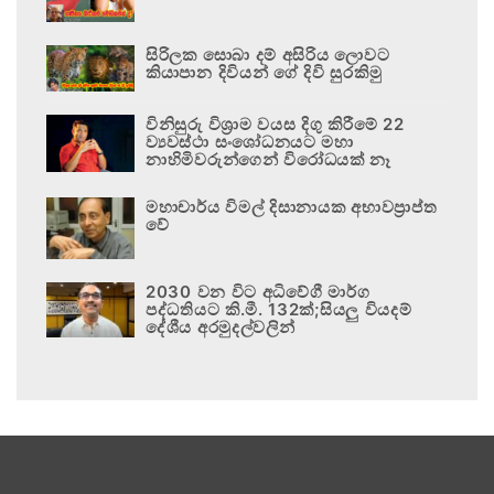
සිරිලක සොබා දම් අසිරිය ලොවට
කියාපාන දිවියන් ගේ දිවි සුරකිමු
විනිසුරු විශ්‍රාම වයස දිගු කිරීමේ 22
ව්‍යවස්ථා සංශෝධනයට මහා
නාහිමිවරුන්ගෙන් විරෝධයක් නෑ
මහාචාර්ය විමල් දිසානායක අභාවප්‍රාප්ත
වේ
2030 වන විට අධිවේගී මාර්ග
පද්ධතියට කි.මී. 132ක්;සියලු වියදම්
දේශීය අරමුදල්වලින්