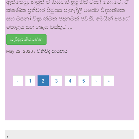
ඇත්තෙමු. නමුත් ඒ කිසිවක් හුදු හිස් වදන් නොවේ. ඒ
ක්ෂණික ප්‍රතිචාර පිටුපස පැහැදිලි ජෛව විද්‍යාත්මක
සහ මනෝ විද්‍යාත්මක පදනමක් පවතී. මෙයින් අපගේ
මොළය සහ හෘදය වස්තුව …
වැඩිපුර කියවන්න
විනිවිද සායනය
May 22, 2026
/
‹
1
2
3
4
5
›
»
.