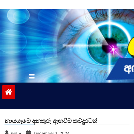
Skip
to
content
vinivida.lk
නායයෑමේ අනතුරු ඇඟවීම් තවදුරටත්
December 1, 2024
Editor