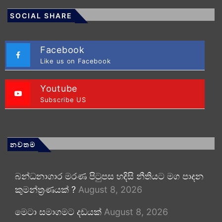
SOCIAL SHARE
Facebook
Like us on Facebook
Youtube
Subscribe US
නවතම
බන්ධනාගාර මරණ පිටුපස හදිසි නීතියට මග පාදන
කුමන්ත්‍රණයක් ?
August 8, 2026
මෙටා සමාගමට දඩයක්
August 8, 2026