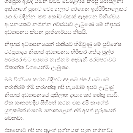
ගමපුරා ඇවිද යමින් වට්ටි වෙළෙඳාම කරපු රොසලිනා
අක්කාගේ පුතාට වෙද නලාව අරගෙන ඉස්පිරිතාලෙකට
ගොඩ වඳින්න, කළු කෝට් එකක් ඇඳගෙන විනිශ්චය
ආසනයකට නගින්න අවස්ථාව ලැබුණේ මේ නිදහස්
අධ්‍යාපනය කියන ප්‍රාතිහාර්යය නිසයි.
නිදහස් අධ්‍යාපනයෙන් ජාතියට හිමිවුණු මේ සුවිශේෂ
වරප්‍රසාදය නිදහස් අධ්‍යාපනය හිමිකර ගත්තු මුල්ම
පරම්පරාවට එහෙම නැත්නම් දෙවැනි පරම්පරාවට
ඒකාන්ත වශයෙන්ම ලැබුණා.
මම විශ්වාස කරන විදිහට අද සමාජයේ යම් යම්
තරාතිරම් හිමි කරගත්තු අපි හැමෝම අපට ලැබුණු
නිදහස් අධ්‍යාපනයේ ප්‍රතිලාභ දායාද කර ගත්තු අයයි.
ඒක කෘතවේදීව සිහිපත් කරන එක අපි කාගේත්
යුතුකමක්.එහෙම නොකළොත් අපි අසත් පුරුෂයන්
වෙනවා.
එතකොට අපි කා තුළත් ප්‍රශ්නයක් පැන නගිනවා;