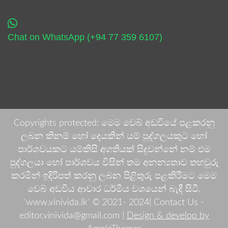
Chat on WhatsApp (+94 77 359 6107)
Copyrights protected: මෙම වෙබ් අඩවියේ පළකරනු
ලබන කිනම් හෝ දෙයකින් යම් පුද්ගලයකුට හෝ
පාර්ශවයකට යම්කිසි අගතියක් සිදුවන්නේ නම් එම
පුද්ගලයා හෝ පාර්ශවය විසින් තම අනන්‍යතාව තහවුරු
කරමින් ඉදිරිපත් කරනු ලබන පිළිතුරු පළකිරීමට මෙම
වෙබ් අඩවිය ආචාර ධර්මීය වශයෙන් බැඳී සිටී.
'www.vinivida.lk' © 2021- 2024| Contact Us -
editor.vinivida@gmail.com |
Design & develop by