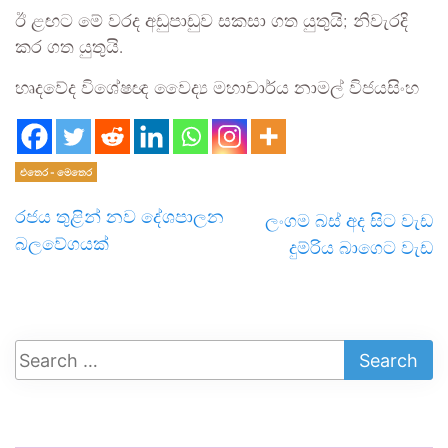
ඊ ළඟට මේ වරද අඩුපාඩුව සකසා ගත යුතුයි; නිවැරදි
කර ගත යුතුයි.
හෘදවේද විශේෂඥ වෛද්‍ය මහාචාර්ය නාමල් විජයසිංහ
එතෙර - මෙතෙර
රජය තුළින් නව දේශපාලන
ලංගම බස් අද සිට වැඩ
බලවේගයක්
දුම්රිය බාගෙට වැඩ