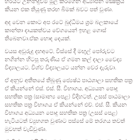
හරියට උනන්දුවීම මුල් කරගෙන අධ්‍යාපන ක්‍ෂේත්‍රය
කියන එක තියුණු තරඟ බිමක් බවට පත් වුණා.
අද වෙන කොට අප රටේ බුද්ධිමය ශ්‍රම බලකායේ
කාන්තා දායකත්වය වේගයෙන් ඉහළ ගොස්
තිබෙනවා.ඒක හොඳ දෙයක්.
වයස අවුරුදු දහඅටේ, විස්සේ දී මඟුල් පෝරුවට
නගින්න හිටපු තරුණිය ඒ ගමන කල් දාලා වෛද්‍ය
විද්‍යාලයට, විශ්ව විද්‍යාලයට යන්න වෙර දැරුවා.
ඒ අනුව අතීතයේ තිබුණු ජ්‍යෙෂ්ඨ පාඨශාලා සහතික පත්‍ර
ඒ කියන්නේ එස්. එස්. සී. විභාගය, අධ්‍යයන පොදු
සහතික පත්‍ර (සාමාන්‍ය පෙළ) විදිහටත්, උසස් පාඨමාලා
සහතික පත්‍ර විභාගය ඒ කියන්නේ එච්. එස්. සී. කියන
විභාගය අධ්‍යයන පොදු සහතික පත්‍ර (උසස් පෙළ)
හැටියටත් ව්‍යුහගත වුණාට පස්සේ මේ තරගය තවත්
මුවහත් වැඩිවුණා.