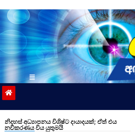
Skip
to
content
vinivida.lk
නිදහස් අධ්‍යාපනය විශිෂ්ට දායාදයක්; ඒත් එය
නවීකරණය විය යුතුමයි