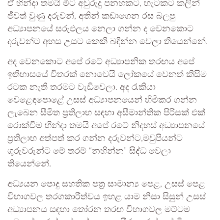
ඒ හින්දා තමයි මීට අවුරුදු පනහකට, හැටකට කලින්
ජීවත් වුණු දරුවන්, අතින් කඩාගෙන රස බලපු
අධ්‍යාපනයේ සරුඵලය නෙලා ගන්න ද වෙනකොට
දරුවන්ට අහස උසට කෙකි බඳින්න වෙලා තියෙන්නේ.
අද වෙනකොට අපේ රටේ අධ්‍යාපනික තරඟය අපේ
ඉතිහාසයේ විතරක් නොවෙයි ලෝකයේ වෙනත් කිසිම
රටක නැති තරමට වැඩිවෙලා. අද රැකියා
වෙළෙඳපොළේ උසස් අධ්‍යාපනයෙන් හිමිකර ගන්න
ලැබෙන සීමිත ප්‍රතිලාභ සඳහා අසීමාන්තික පිරිසක් එක්
රොක්වීම හින්දා තමයි අපේ රටේ නිදහස් අධ්‍යාපනයේ
ප්‍රතිලාභ අත්පත් කර ගන්න දරුවන්ට,මවුපියන්ට
ගුරුවරුන්ට මේ තරම් “නහින්න” සිද්ධ වෙලා
තියෙන්නේ.
අධ්‍යයන පොදු සහතික පත්‍ර සාමාන්‍ය පෙළ, උසස් පෙළ
විභාගවල තරගකාරීත්වය ඉහළ යාම නිසා සිසුන් උසස්
අධ්‍යාපනය සඳහා තෝරන තරඟ විභාගවල මට්ටම