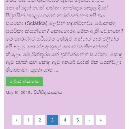
කොන්දෙන් පටන් ගන්නා කැක්කුම කකුල දිගේ
පිටුපසින් පහළට ගමන් කරන්නේ නම් අපි එය
සයටිකා (Sciatica) ලෙසින් හඳුන්වනවා. මොකක්ද
සයටිකා කියන්නෙ? කොහොමද මේක ඇති වෙන්නෙ?
මේ කාරණාව හරියටම තේරුම් ගන්නට නම් මුලින්ම
අපි බලමු කොන්ද ඇතුළේ මොනවද තියෙන්නේ
කියලා. මේ පින්තූරයෙන් දක්වන්නේත් සයටිකා. කොඳු
ඇට පහක් සහ කොඳු ඇට අතරේ ඩිස්ක් එක පෙන්වලා
තිබෙනවා. පුපුරා යාම …
වැඩිපුර කියවන්න
විනිවිද සායනය
May 10, 2026
/
‹
1
2
3
4
5
›
»