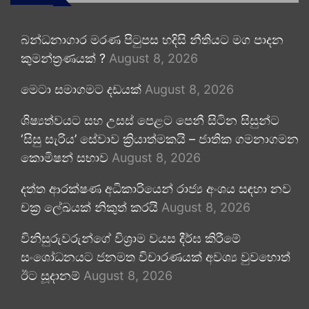
බන්ධනාගාර මරණ පිටුපස හදිසි නීතියට මග පාදන
කුමන්ත්‍රණයක් ?
August 8, 2026
මෙටා සමාගමට දඩයක්
August 8, 2026
ශිෂ්‍යත්වයට සහ උසස් පෙළට පෙනී සිටින සිසුන්ට
‘සිසු සැරිය’ සේවාව ක්‍රියාත්මකයි – ජාතික ගමනාගමන
කොමිෂන් සභාව
August 8, 2026
දත්ත ආරක්ෂණ අධිකාරියෙන් රාජ්‍ය අංශය සඳහා නව
චක්‍ර ලේඛයක් නිකුත් කරයි
August 8, 2026
විනිසුරුවරුන්ගේ විශ්‍රාම වයස දීර්ඝ කිරීමේ
සංශෝධනයට ජනමත විචාරණයක් අවශ්‍ය වුවහොත්
ඊට සූදානම්
August 8, 2026