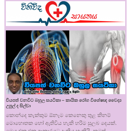
වියපත් වනවිට බහුල සයටිකා – කායික රෝග විශේෂඥ වෛද්‍ය
උපුල් ද සිල්වා
කොන්දෙ කැක්කුම ඕනෑම කෙනෙකු තුළ කිනම්
මොහොතක හෝ ඇතිවිය හැකි හරිම සුලබ දෙයක්.
මෙය එක එක ආකාරයට දැනිය හැකියි. නමුත්