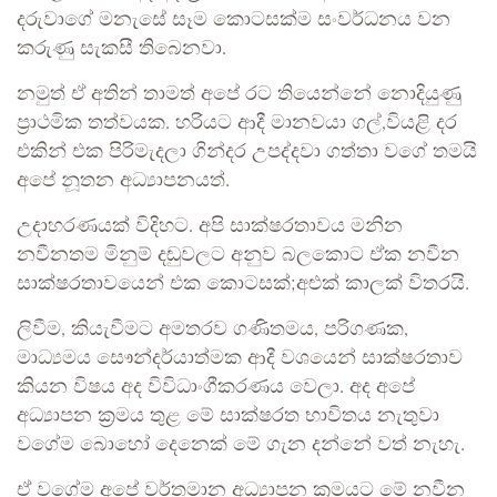
දරුවාගේ මනැසේ සෑම කොටසක්ම සංවර්ධනය වන
කරුණු සැකසී තිබෙනවා.
නමුත් ඒ අතින් තාමත් අපේ රට තියෙන්නේ නොදියුණු
ප්‍රාථමික තත්වයක. හරියට ආදී මානවයා ගල්,වියළි දර
එකින් එක පිරිමැදලා ගින්දර උපද්දවා ගත්තා වගේ තමයි
අපේ නූතන අධ්‍යාපනයත්.
උදාහරණයක් විදිහට. අපි සාක්ෂරතාවය මනින
නවීනතම මිනුම් දඬුවලට අනුව බලකොට ඒක නවීන
සාක්ෂරතාවයෙන් එක කොටසක්;අළුක් කාලක් විතරයි.
ලිවීම, කියැවීමට අමතරව ගණිතමය, පරිගණක,
මාධ්‍යමය සෞන්දර්යාත්මක ආදී වශයෙන් සාක්ෂරතාව
කියන විෂය අද විවිධාංගීකරණය වෙලා. අද අපේ
අධ්‍යාපන ක්‍රමය තුළ මේ සාක්ෂරත භාවිතය නැතුවා
වගේම බොහෝ දෙනෙක් මේ ගැන දන්නේ වත් නැහැ.
ඒ වගේම අපේ වර්තමාන අධ්‍යාපන ක්‍රමයට මේ නවීන