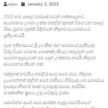
January 3, 2022
Editor
2022 නව පාසල් වාරයත් පටන් ගත්තා.දැනට
අධ්‍යාපනය ලබන ලක්ෂ හතලිස් තුනක් විතර වන පාසල්
ශිෂ්‍ය ප්‍රජාව භුක්ති විඳින්නේ නිදහස් අධ්‍යාපනයේ
ප්‍රතිලාභයයි.
මෑත ඉතිහාසයේ ශ්‍රී ලාංකික ජන සමාජයේ ඇතිවුණු
විප්ලවීයම වෙනස මොකක්ද කියලා කවුරුන් හෝ
මගෙන් ඇහුවොත් මම දෙන උත්තරය තමයි නිදහස්
අධ්‍යාපනය කියන එක.
එක්දහස් නවසිය හතළිස් අටේ අපේ රටට නිදහස
ලැබෙන්නත් කලින් අපේ ජාතියට හිමිවුණු මේ සමාජමය
දායාදය නිසා ඒ තාක් පැවතුණු සමාජ, ආර්ථික,
සංස්කෘතික ක්‍රමය උඩු යටිකුරු වුණා.
කොටින්ම අපේ රටේ කරත්ත බැඳපු ජෙමයියාගේ