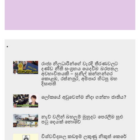
.
රාජ්‍ය නිලධාරීන්ගේ වැරදි තීරණවලට
දණ්ඩ නීති සංග්‍රහය යෙදවීම බරපතල
අවභාවිතයකි – සුනිල් කන්නන්ගර
කොළඹ, රත්නපුර, අම්පාර හිටපු මහ
දිසාපති
ලෝකයේ අඩුවෙන්ම නිදා ගන්නා ජාතිය?
නැව් වලින් බහලුම් මුහුදට පෙරලීම සුළු
පටු දෙයක් නොවේ
විශ්වවිද්‍යාල කඩඉම් ලකුණු නිකුත් කෙරේ