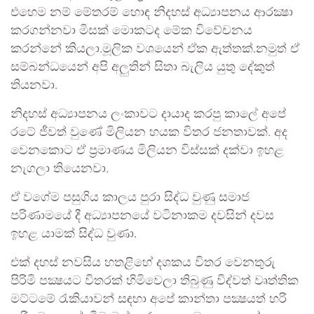
එහෙම නම් මේතරම් හොඳ නිදහස් අධ්‍යාපනය ආරක්‍ෂා
කරගන්නවා මිසක් මොකටද මේක විවේචනය
කරන්නේ කියලා.මූලික වශයෙන් ඒක ඇත්තක්.නමුත් ඒ
සම්බන්ධයෙන් අපි අලුතින් සිතා බැලිය යුතු දේකුත්
තියනවා.
නිදහස් අධ්‍යාපනය ලංකාවට දායාද කරපු කාලේ අපේ
රටේ ජීවත් වුණේ මිලියන හයක විතර ජනතාවක්. අද
වෙනකොට ඒ ප්‍රමාණය මිලියන විස්සක් දක්වා ඉහළ
නැගලා තියෙනවා.
ඒ වගේම පසුගිය කාලය පුරා සිද්ධ වුණු සමාජ
පරිණාමයේ දී අධ්‍යාපනයේ වටිනාකම දවසින් දවස
ඉහළ යාමක් සිද්ධ වුණා.
එක් දහස් නවසිය හතළිහේ දශකය විතර වෙනතුරු
පිරිමි පක්‍ෂයට විතරක් හිමිවෙලා තිබුණු විද්වත් වෘත්තික
මට්ටමේ රැකියාවන් සඳහා අපේ කාන්තා පක්‍ෂයත් හරි