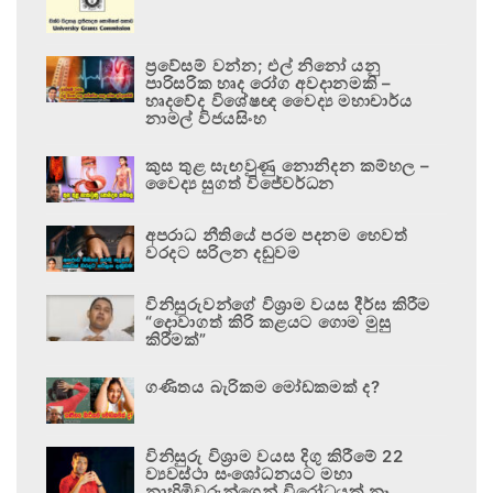
ප්‍රවේසම් වන්න; එල් නිනෝ යනු
පාරිසරික හෘද රෝග අවදානමකි –
හෘදවේද විශේෂඥ වෛද්‍ය මහාචාර්ය
නාමල් විජයසිංහ
කුස තුළ සැඟවුණු නොනිදන කම්හල –
වෛද්‍ය සුගත් විජේවර්ධන
අපරාධ නීතියේ පරම පදනම හෙවත්
වරදට සරිලන දඬුවම
විනිසුරුවන්ගේ විශ්‍රාම වයස දීර්ඝ කිරීම
“දොවාගත් කිරි කළයට ගොම මුසු
කිරීමක්”
ගණිතය බැරිකම මෝඩකමක් ද?
විනිසුරු විශ්‍රාම වයස දිගු කිරීමේ 22
ව්‍යවස්ථා සංශෝධනයට මහා
නාහිමිවරුන්ගෙන් විරෝධයක් නෑ