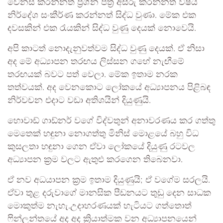
වෙනස් කරන්නත් ප්‍රශ්න පත්‍ර අසීරු කරන්නත් විෂය
නිර්දේශ සංකීර්ණ කරන්නත් සිද්ධ වුණා. මේක එක
දවසකින් එක රැයකින් සිද්ධ වුණු දෙයක් නොවෙයි.
අපි කාටත් නොදැනුවත්වම සිද්ධ වුණු දෙයක්. ඒ නිසා
අද මේ අධ්‍යාපන තරඟය ලිස්සන ගහේ නැඟීමේ
තරඟයක් බවට පත් වෙලා. මේක ඉතාම නරක
තත්වයක්. අද වෙනකොට ලෝකයේ අධ්‍යාපනය පිළිබඳ
නිර්වචන එදාට වඩා අතිශයින් දියුණුයි.
හොවාඩ් ගාඩ්නර් වගේ විද්වතුන් අනාවරණය කර ගත්තු
මෙතෙක් හඳුනා නොගත්තු මිනිස් මොළයේ බහු විධ
කුසලතා හඳුනා ගෙන ඒවා ලෝකයේ දියුණු රටවල
අධ්‍යාපන ක්‍රම වලට ඇතුළු කරගෙන තිබෙනවා.
ඒ නව අධ‍‍යාපන ක්‍රම ඉතාම දියුණුයි; ඒ වගේම සරලයි.
ඒවා තුළ දරුවාගේ මානසික පීඩනයට තුඩු දෙන සාධක
මොකුත්ම නැහැ.උදාහරණයක් හැටියට ගත්තොත්
ෆින්ලන්තයේ අද අද ක්‍රියාත්මක වන අධ්‍යාපනයෙන්