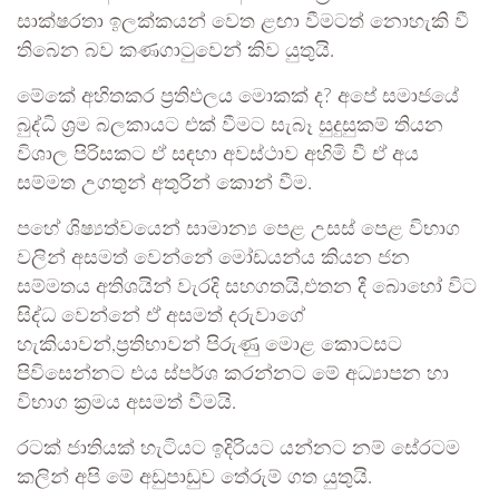
සාක්ෂරතා ඉලක්කයන් වෙත ළඟා වීමටත් නොහැකි වී
තිබෙන බව කණගාටුවෙන් කිව යුතුයි.
මේකේ අහිතකර ප්‍රතිඵලය මොකක් ද? අපේ සමාජයේ
බුද්ධි ශ්‍රම බලකායට එක් වීමට සැබෑ සුදුසුකම් තියන
විශාල පිරිසකට ඒ සඳහා අවස්ථාව අහිමි වී ඒ අය
සම්මත උගතුන් අතුරින් කොන් වීම.
පහේ ශිෂ්‍යත්වයෙන් සාමාන්‍ය පෙළ උසස් පෙළ විභාග
වලින් අසමත් වෙන්නේ මෝඩයන්ය කියන ජන
සම්මතය අතිශයින් වැරදි සහගතයි,එතන දී බොහෝ විට
සිද්ධ වෙන්නේ ඒ අසමත් දරුවාගේ
හැකියාවන්,ප්‍රතිභාවන් පිරුණු මොළ කොටසට
පිවිසෙන්නට එය ස්පර්ශ කරන්නට මේ අධ්‍යාපන හා
විභාග ක්‍රමය අසමත් වීමයි.
රටක් ජාතියක් හැටියට ඉදිරියට යන්නට නම් සේරටම
කලින් අපි මේ අඩුපාඩුව තේරුම් ගත යුතුයි.