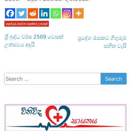
දොස් දුරු කරවන දොස්තර උපදෙස්
ශ්‍රී බුද්ධ වර්ෂ 2569 වෙසක්
ප්‍රදේශ රැසකට ගිගුරුම්
උත්සවය අදයි
සහිත වැසි