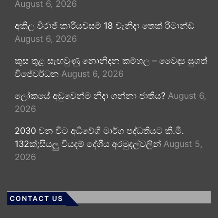
August 6, 2026
අකිල විරාජ් කාරියවසම් 18 වැනිදා තෙක් රිමාන්ඩ්
August 6, 2026
කුස තුළ සැඟවුණු නොනිදන කම්හල – වෛද්‍ය සුගත්
විජේවර්ධන
August 6, 2026
ලෝකයේ අඩුවෙන්ම නිදා ගන්නා ජාතිය?
August 6,
2026
2030 වන විට අධිවේගී මාර්ග පද්ධතියට කි.මී.
132ක්;සියලු වියදම් දේශීය අරමුදල්වලින්
August 5,
2026
CONTACT US