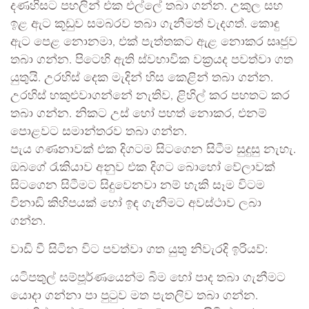
දණහිසට පහලින් එක එල්ලේ තබා ගන්න. උකුල සහ
ඉළ ඇට කූඩුව සමබරව තබා ගැනීමත් වැදගත්. කොඳු
ඇට පෙළ නොනමා, එක් පැත්තකට ඇළ නොකර සෘජුව
තබා ගන්න. පිටෙහි ඇති ස්වභාවික වක්‍රයද පවත්වා ගත
යුතුයි. උරහිස් දෙක මැදින් හිස කෙළින් තබා ගන්න.
උරහිස් හකුළුවාගන්නේ නැතිව, ළිහිල් කර පහතට කර
තබා ගන්න. නිකට උස් හෝ පහත් නොකර, එනම්
පොළවට සමාන්තරව තබා ගන්න.
පැය ගණනාවක් එක දිගටම සිටගෙන සිටීම සුදුසු නැහැ.
ඔබගේ රැකියාව අනුව එක දිගට බොහෝ වේලාවක්
සිටගෙන සිටීමට සිදුවෙනවා නම් හැකි සෑම විටම
විනාඩි කිහිපයක් හෝ ඉඳ ගැනීමට අවස්ථාව ලබා
ගන්න.
වාඩි වී සිටින විට පවත්වා ගත යුතු නිවැරදි ඉරියව්:
යටිපතුල් සම්පූර්ණයෙන්ම බිම හෝ පාද තබා ගැනීමට
යොදා ගන්නා පා පුටුව මත පැතලිව තබා ගන්න.