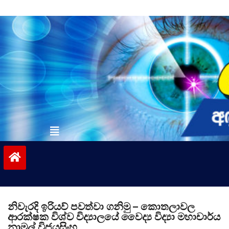
Skip
to
content
vinivida.lk
නිවැරදි ඉරියව් පවත්වා ගනිමු – කොතලාවල
ආරක්ෂක විශ්ව විද්‍යාලයේ වෛද්‍ය විද්‍යා මහාචාර්ය
නාමල් විජයසිංහ