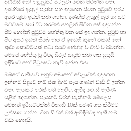
දණහිස් හෝ වළලුකර පටලවා ගෙන සිටින්න එපා.
දණහිසේ ඇතුල් පැත්ත සහ ඉඳගෙන සිටින පුටුවේ දාරය
අතර කුඩා ඉඩක් තබා ගන්න. දණහිස් උකුල් ඇට හා සම
මට්ටමේ හෝ ඊට තරමක් පහළින් සිටින සේ ඉඳගන්න.
පිට හොඳින් පුටුවට හේත්තු වන සේ ඉඳ ගන්න. පුටුව හා
පිට අතර ඉඩක් තිබේ නම් ඒ ඉඩෙහි කුෂන් එකක් හෝ
කුඩා කොට්ටයක් තබා එයට හේත්තු වී වාඩි වී සිටින්න.
මෙසේ හේත්තු වූ විටද සිරුර සෘජුව තබා ගත යුතුයි.
ඉදිරියට හෝ පිටුපසට නැවී ඉන්න එපා.
ඔබගේ රැකියාව අනුව බොහෝ වේලාවක් ඉඳගෙන
ඉන්නට සිදුවේ නම් එක දිගට පැය ගණන් වාඩි වී ඉන්න
එපා. පැයකට වරක් වත් නැගිට, ඇවිද ගොස් පැමිණ
යළිත් ඉඳගන්න. පැයකට වරක් හැකිනම් මෙලෙස
වෙනත් ඉරියව්වකින් විනාඩි 10ක් පමණ ගත කිරීමට
උත්සාහ ගන්න. විනාඩි 5ක් වත් ඇවිදීමටද හැකි නම්
වඩා හොඳයි.