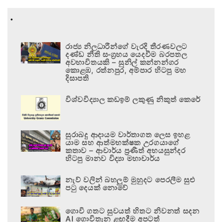
.
රාජ්‍ය නිලධාරීන්ගේ වැරදි තීරණවලට
දණ්ඩ නීති සංග්‍රහය යෙදවීම බරපතල
අවභාවිතයකි – සුනිල් කන්නන්ගර
කොළඹ, රත්නපුර, අම්පාර හිටපු මහ
දිසාපති
විශ්වවිද්‍යාල කඩඉම් ලකුණු නිකුත් කෙරේ
සුරාබදු ආදායම වාර්තාගත ලෙස ඉහළ
යාම සහ ආත්මභක්ෂක උරගයාගේ
කතාව – ආචාර්ය ප්‍රණීත් අභයසුන්දර
හිටපු මානව විද්‍යා මහාචාර්ය
නැව් වලින් බහලුම් මුහුදට පෙරලීම සුළු
පටු දෙයක් නොවේ
ගොවි ගතට සුවයත් හිතට නිවනත් සදන
AI ගොවිතැන ළඟදීම අපටත්