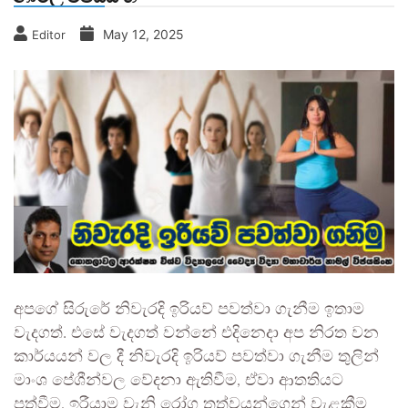
May 12, 2025
Editor
අපගේ සිරුරේ නිවැරදි ඉරියව් පවත්වා ගැනීම ඉතාම
වැදගත්. එසේ වැදගත් වන්නේ එදිනෙදා අප නිරත වන
කාර්යයන් වල දී නිවැරදි ඉරියව් පවත්වා ගැනීම තුලින්
මාංශ පේශීන්වල වේදනා ඇතිවීම, ඒවා ආතතියට
පත්වීම, ඉරීයාම වැනි රෝග තත්වයන්ගෙන් වැළකීම