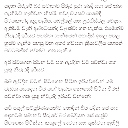
සඳහා සිරුරේ බර සමානව සිරුර පුරා බෙදී යන සේ තබා
ගැනීමට හැකිවන නිසයි. තවද වයසට යාමේදී
පිටකොන්ද කුදු ගැසීම, බෙල්ලේ සහ උරහිස්වල වේදනා
ඇතිවීම වැනි ආබාධයන්ද වළක්වා ගත හැකිය. එමෙන්ම
නිවැරදි ඉරියව් පවත්වා ගැනීමෙන් හොඳින් ඉහල පහල
හුස්ම ගැනීම පහසු වන අතර ශ්වසන ක්‍රියාවලිය යහපත්
මට්ටමකින් පවත්වා ගත හැකිය.
අපි සිටගෙන සිටින විට සහ ඇවිදින විට පවත්වා ගත
යුතු නිවැරදි ඉරියව්:
ඔබ ඇවිදින විටත්, සිටගෙන සිටින ඉරියව්වෙන් යම්
වැඩක යෙදෙන විට හෝ වැඩක නොයෙදී සිටින විටත්
පවත්වා ගත යුතු නිවැරදි ඉරියව් වන්නේ:
යටි පතුල් සම්පූර්ණයෙන්ම හොඳින් බිම වදින සේ පාද
දෙකටම සමානව සිරුරේ බර බෙදීයන සේ සෘජුව
සිටගෙන සිටින්න. කකුලේ දෙවන සහ තුන්වන ඇඟිලි