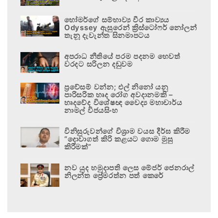
හෝමර්ගේ සම්භාව්‍ය වීර කාව්‍යය
Odyssey ඇසුරෙන් ක්‍රිස්ටෝෆර් නෝලන්
තැනූ දැවැන්ත සිනමාපටය
අපරාධ නීතියේ පරම පදනම හෙවත්
වරදට සරිලන දඬුවම
ප්‍රවේසම් වන්න; එල් නිනෝ යනු
පාරිසරික හෘද රෝග අවදානමකි –
හෘදවේද විශේෂඥ වෛද්‍ය මහාචාර්ය
නාමල් විජයසිංහ
විනිසුරුවන්ගේ විශ්‍රාම වයස දීර්ඝ කිරීම
“දොවාගත් කිරි කළයට ගොම මුසු
කිරීමක්”
නව යුද හමුදාපති ලෙස මේජර් ජෙනරාල්
නිලන්ත ප්‍රේමරත්න පත් කෙරේ