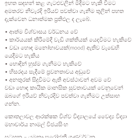
ඉහත සඳහන් කළ ගැටළුවලින් මිදීමට හැකි වීමට
අමතරව නිවැරදි ඉරියව් පවත්වා ගැනීම තුලින් පහත
දැක්වෙන ධනාත්මක ප්‍රතිඵල ද ලැබේ.
• ආත්ම විශ්වාසය වර්ධනය වේ
• කාර්යයක් කිරීමේදී වැඩි ශක්තියක් යෙදවීමට හැකිවේ
• වඩා හොඳ මනෝභාවයක්(mood) ඇතිව වැඩෙහි
යෙදීමට හැකිය
• හොඳින් හුස්ම ගැනීමට හැකිවේ
• හිසරදය සෑදීමේ ප්‍රවනතාවය අඩුවේ
• අනතුරක් සිදුවීමට ඇති අවස්ථාවන් අවම වේ
වඩා හොඳ කායික මානසික සුවතාවයක් වෙනුවෙන්
ඔබගේ ඉරියව් නිවැරදිව පවත්වා ගැනීමට උත්සාහ
ගන්න.
කොතලාවල ආරක්ෂක විශ්ව විද්‍යාලයේ වෛද්‍ය විද්‍යා
මහාචාර්ය නාමල් විජයසිංහ
සටහන – යමුනා සරෝජනී ගුණවර්ධන