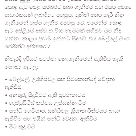
කොඳු ඇට පෙළ සමබරව තබා ගැනීමට සහ එයට අවශ්‍ය
ආධාරකයන් ලබාදීමට පහසුය. මුනින් අතට හැරී නිදා
ගැනීමෙන් හුස්ම ගැනීම අපහසු වේ. එමෙන්ම කොඳු
ඇට පේළියේ අස්වාභාවික නැම්මක් සහිතව මුළු නිදා
ගන්නා කාලය පුරාම ඉන්නට සිදුවේ. එය බෙල්ලේ මාංශ
පේශීන්ට අහිතකරය.
නිවැරදි ඉරියව් පවත්වා නොගැනීමෙන් ඇතිවිය හැකි
සෞඛ්‍ය ගැටලු:
• බෙල්ලේ, උරහිස්වල සහ පිටකොන්දේ වේදනා
ඇතිවීම
• අනතුරු සිදුවීමට ඇති ප්‍රවනතාවය
• ගැස්ට්‍රයිටිස් තත්වය උත්සන්න වීම
• සන්ධි ගෙවීයාම, සන්ධිවල ක්‍රියාකාරිත්වයට බාධා
ඇතිවීම සහ එයින් සන්ධි වේදනා ඇතිවීම
• පිට කුදු වීම