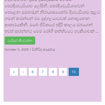
පෙරදියවැඩියාව ලෙසිනි. පෙරදියවැඩියාවෙන්
පෙළෙන සමහරුන් නිරායාසයෙන්ම දියවැඩියාව තුළට
ගමන් කරන්නේ එම පුද්ගලයාටවත් නොදැනෙන
ආකාරයකිනි. ඔබේ ජීවිතයේ ඉදිරි කාලය ඔබගෙන්
ඉවත් කරන්නට මෙම රෝගී තත්ත්වයට හැකියාවක් …
වැඩිපුර කියවන්න
විනිවිද සායනය
October 5, 2025
/
«
‹
6
7
8
9
10