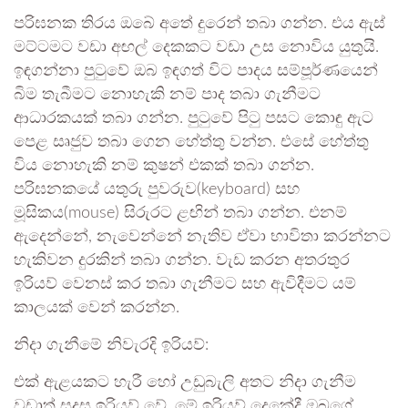
පරිඝනක තිරය ඔබේ අතේ දුරෙන් තබා ගන්න. එය ඇස්
මට්ටමට වඩා අඟල් දෙකකට වඩා උස නොවිය යුතුයි.
ඉඳගන්නා පුටුවේ ඔබ ඉඳගත් විට පාදය සම්පූර්ණයෙන්
බිම තැබීමට නොහැකි නම් පාද තබා ගැනීමට
ආධාරකයක් තබා ගන්න. පුටුවේ පිටු පසට කොඳු ඇට
පෙළ සෘජුව තබා ගෙන හේත්තු වන්න. එසේ හේත්තු
විය නොහැකි නම් කුෂන් එකක් තබා ගන්න.
පරිඝනකයේ යතුරු පුවරුව(keyboard) සහ
මූසිකය(mouse) සිරුරට ළඟින් තබා ගන්න. එනම්
ඇදෙන්නේ, නැවෙන්නේ නැතිව ඒවා භාවිතා කරන්නට
හැකිවන දුරකින් තබා ගන්න. වැඩ කරන අතරතුර
ඉරියව් වෙනස් කර තබා ගැනීමට සහ ඇවිදීමට යම්
කාලයක් වෙන් කරන්න.
නිදා ගැනීමේ නිවැරදි ඉරියව්:
එක් ඇළයකට හැරී හෝ උඩුබැලි අතට නිදා ගැනීම
වඩාත් සුදුසු ඉරියව් වේ. මේ ඉරියව් දෙකේදී ඔබගේ