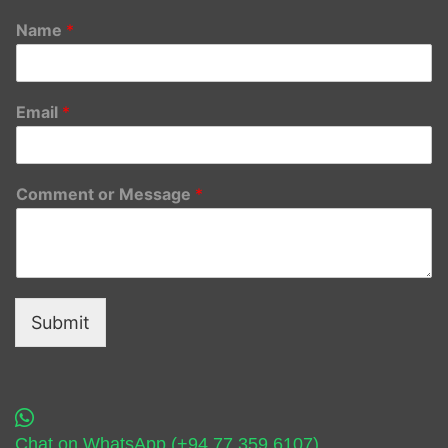
Name
*
Email
*
Comment or Message
*
Submit
Chat on WhatsApp (+94 77 359 6107)