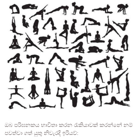
ඔබ පරිඝනකය භාවිතා කරන රැකියාවක් කරන්නේ නම්
පවත්වා ගත් යුතු නිවැරදි ඉරියව්: