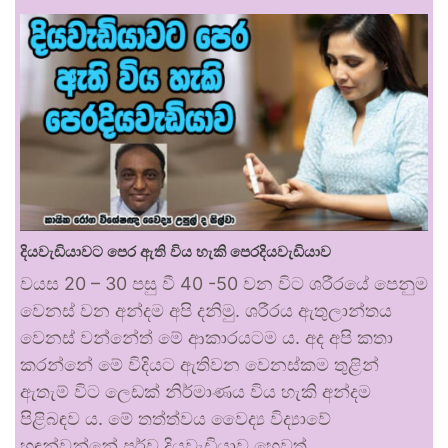
දියවැඩියාවට පෙර ඇති විය හැකි පෙරදියවැඩියාව
වයස 20 – 30 පසු වී 40 -50 වන විට ශරීරයේ පෙනුම
වෙනස් වන අන්දම අපි දනිමු. ශරීරය ඇතුලාන්තය
වෙනස් වන්නේත් මේ ආකාරයටම ය. අද අපි කතා
කරන්නේ මේ විදියට ඇතිවන වෙනස්කම තුළින්
ඇතැම් විට ලෙඩක් නිර්මාණය විය හැකි අන්දම
පිළිබඳව ය. මේ තත්ත්වය වෛද්‍ය විද්‍යාවේ
හඳුන්වන්නේ පූර්ව දියවැඩියාව හෙවත්