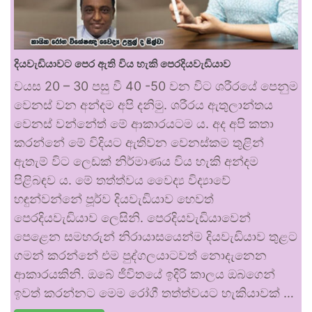
දියවැඩියාවට පෙර ඇති විය හැකි පෙරදියවැඩියාව
වයස 20 – 30 පසු වී 40 -50 වන විට ශරීරයේ පෙනුම
වෙනස් වන අන්දම අපි දනිමු. ශරීරය ඇතුලාන්තය
වෙනස් වන්නේත් මේ ආකාරයටම ය. අද අපි කතා
කරන්නේ මේ විදියට ඇතිවන වෙනස්කම තුළින්
ඇතැම් විට ලෙඩක් නිර්මාණය විය හැකි අන්දම
පිළිබඳව ය. මේ තත්ත්වය වෛද්‍ය විද්‍යාවේ
හඳුන්වන්නේ පූර්ව දියවැඩියාව හෙවත්
පෙරදියවැඩියාව ලෙසිනි. පෙරදියවැඩියාවෙන්
පෙළෙන සමහරුන් නිරායාසයෙන්ම දියවැඩියාව තුළට
ගමන් කරන්නේ එම පුද්ගලයාටවත් නොදැනෙන
ආකාරයකිනි. ඔබේ ජීවිතයේ ඉදිරි කාලය ඔබගෙන්
ඉවත් කරන්නට මෙම රෝගී තත්ත්වයට හැකියාවක් …