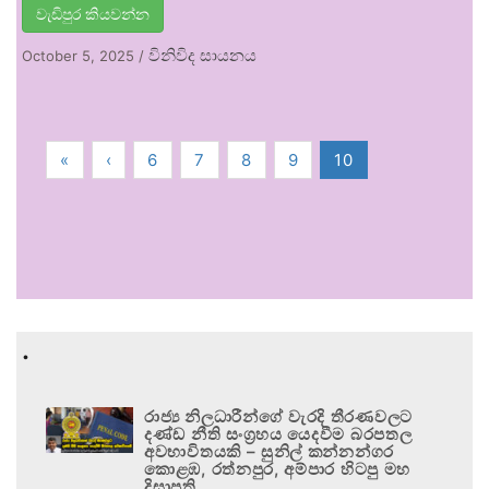
වැඩිපුර කියවන්න
විනිවිද සායනය
October 5, 2025
/
«
‹
6
7
8
9
10
.
රාජ්‍ය නිලධාරීන්ගේ වැරදි තීරණවලට
දණ්ඩ නීති සංග්‍රහය යෙදවීම බරපතල
අවභාවිතයකි – සුනිල් කන්නන්ගර
කොළඹ, රත්නපුර, අම්පාර හිටපු මහ
දිසාපති