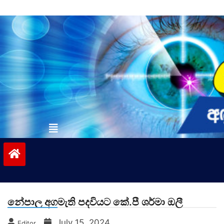
Skip
to
content
vinivida.lk
නේපාල අගමැති පදවියට කේ.පී ශර්මා ඔලී
July 15, 2024
Editor