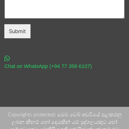
Submit
Chat on WhatsApp (+94 77 359 6107)
Copyrights protected: මෙම වෙබ් අඩවියේ පළකරනු
ලබන කිනම් හෝ දෙයකින් යම් පුද්ගලයකුට හෝ