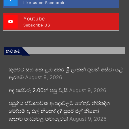
Like us on Facebook
Youtube
Subscribe US
නවතම
කුවේට් සහ කොළඹ අතර ශ්‍රී ලංකන් ගුවන් සේවා යළි
ඇරඹේ
August 9, 2026
අද පස්වරු 2.00න් පසු වැසි
August 9, 2026
පසුගිය ස්වාභාවික ආපදාවලට හේතුව නිරිතදිග
මෝසම් ද, එල් නිනෝ ද? සුපර් එල් නිනෝ
කතාව මාධ්‍යවල මවාපෑමක්
August 9, 2026