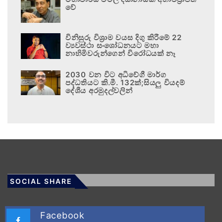
වේ
විනිසුරු විශ්‍රාම වයස දිගු කිරීමේ 22
ව්‍යවස්ථා සංශෝධනයට මහා
නාහිමිවරුන්ගෙන් විරෝධයක් නෑ
2030 වන විට අධිවේගී මාර්ග
පද්ධතියට කි.මී. 132ක්;සියලු වියදම්
දේශීය අරමුදල්වලින්
SOCIAL SHARE
Facebook