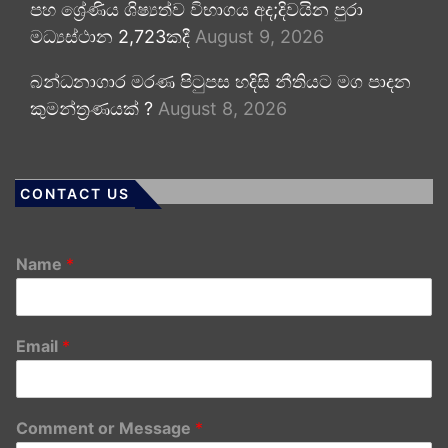
පහ ශ්‍රේණිය ශිෂ්‍යත්ව විභාගය අද;දිවයින පුරා
මධ්‍යස්ථාන 2,723කදී
August 9, 2026
බන්ධනාගාර මරණ පිටුපස හදිසි නීතියට මග පාදන
කුමන්ත්‍රණයක් ?
August 8, 2026
CONTACT US
Name
*
Email
*
Comment or Message
*