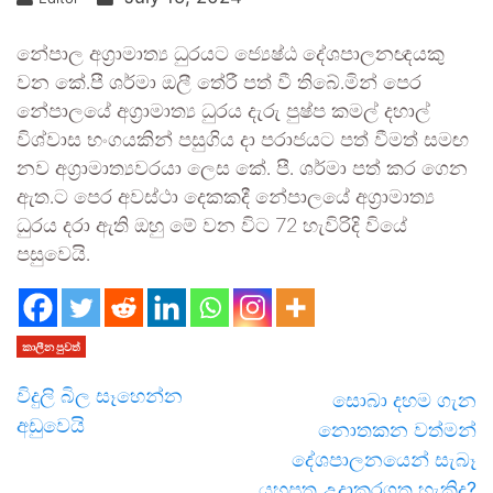
නේපාල අග්‍රාමාත්‍ය ධුරයට ජ්‍යෙෂ්ඨ දේශපාලනඥයකු
වන කේ.පී ශර්මා ඔලී තේරී පත් වී තිබේ.මින් පෙර
නේපාලයේ අග්‍රාමාත්‍ය ධුරය දැරු පුෂ්ප කමල් දහාල්
විශ්වාස භංගයකින් පසුගිය දා පරාජයට පත් වීමත් සමඟ
නව අග්‍රාමාත්‍යවරයා ලෙස කේ. පී. ශර්මා පත් කර ගෙන
ඇත.ට පෙර අවස්ථා දෙකකදී නේපාලයේ අග්‍රාමාත්‍ය
ධුරය දරා ඇති ඔහු මේ වන විට 72 හැවිරිදි වියේ
පසුවෙයි.
කාලීන පුවත්
විදුලි බිල සෑහෙන්න
සොබා දහම ගැන
අඩුවෙයි
නොතකන වත්මන්
දේශපාලනයෙන් සැබෑ
යහපත උදාකරගත හැකිද?