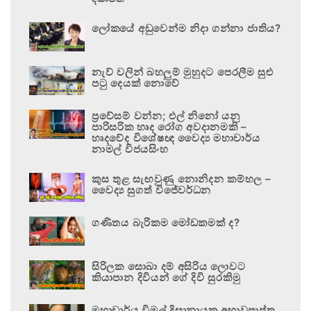
ලෝකයේ අඩුවෙන්ම නිදා ගන්නා ජාතිය?
නැව් වලින් බහලුම් මුහුදට පෙරලීම සුළු
පටු දෙයක් නොවේ
ප්‍රවේසම් වන්න; එල් නිනෝ යනු
පාරිසරික හෘද රෝග අවදානමකි –
හෘදවේද විශේෂඥ වෛද්‍ය මහාචාර්ය
නාමල් විජයසිංහ
කුස තුළ සැඟවුණු නොනිදන කම්හල –
වෛද්‍ය සුගත් විජේවර්ධන
ගණිතය බැරිකම මෝඩකමක් ද?
සිරිලක සොබා දම් අසිරිය ලොවට
කියාපාන දිවියන් ගේ දිවි සුරකිමු
මහාචාර්ය විමල් දිසානායක අභාවප්‍රාප්ත