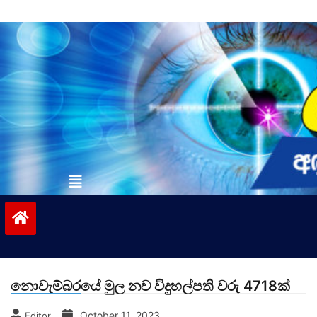
Skip
to
content
vinivida.lk
නොවැම්බරයේ මුල නව විදුහල්පති වරු 4718ක්
October 11, 2023
Editor