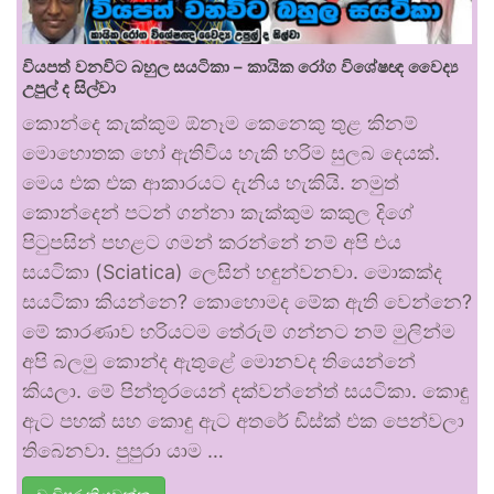
වියපත් වනවිට බහුල සයටිකා – කායික රෝග විශේෂඥ වෛද්‍ය
උපුල් ද සිල්වා
කොන්දෙ කැක්කුම ඕනෑම කෙනෙකු තුළ කිනම්
මොහොතක හෝ ඇතිවිය හැකි හරිම සුලබ දෙයක්.
මෙය එක එක ආකාරයට දැනිය හැකියි. නමුත්
කොන්දෙන් පටන් ගන්නා කැක්කුම කකුල දිගේ
පිටුපසින් පහළට ගමන් කරන්නේ නම් අපි එය
සයටිකා (Sciatica) ලෙසින් හඳුන්වනවා. මොකක්ද
සයටිකා කියන්නෙ? කොහොමද මේක ඇති වෙන්නෙ?
මේ කාරණාව හරියටම තේරුම් ගන්නට නම් මුලින්ම
අපි බලමු කොන්ද ඇතුළේ මොනවද තියෙන්නේ
කියලා. මේ පින්තූරයෙන් දක්වන්නේත් සයටිකා. කොඳු
ඇට පහක් සහ කොඳු ඇට අතරේ ඩිස්ක් එක පෙන්වලා
තිබෙනවා. පුපුරා යාම …