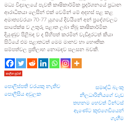
මධ්‍ය විද්‍යාලයේ පැවති කෘෂිකාර්මික ප්‍රදර්ශනයේ ප්‍රධාන
ආරාධිතයා ලෙසින් එක් වෙමින් මේ අදහස් පළ කළ
අමාත්‍යවරයා 70-77 යුගයේ දිවයිනේ අන් ප්‍රදේශවලට
සාපේක්ෂ ව උතුරු පළාත ලබා තිබූ කෘෂිකාර්මික
දියුණුව පිළිබඳ ව ද සිහිපත් කරමින් වැඩිදුරටත් කියා
සිටියේ එම පළාතටත් මෙම මානව හා භෞතික
සම්පත්වල ප්‍රතිලාභ නොමඳව සලසන බවකි.
කාලීන පුවත්
පොලිස්පති වරයකු නැතිව
සමෘද්ධි බැංකු
පොලීසිය අවුලක
නිලධාරිනියගේ වැඩ
තහනම හෙවත් ටින්ටස්
ඇණේට කුළුගෙඩියෙන්
ගැහීම