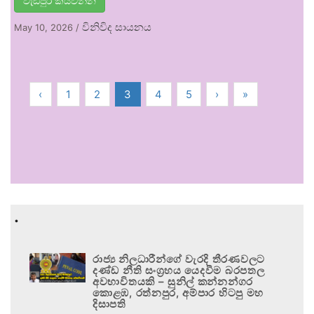
වැඩිපුර කියවන්න
විනිවිද සායනය
May 10, 2026
/
‹
1
2
3
4
5
›
»
.
රාජ්‍ය නිලධාරීන්ගේ වැරදි තීරණවලට
දණ්ඩ නීති සංග්‍රහය යෙදවීම බරපතල
අවභාවිතයකි – සුනිල් කන්නන්ගර
කොළඹ, රත්නපුර, අම්පාර හිටපු මහ
දිසාපති