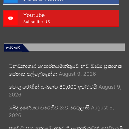
Youtube
Subscribe US
නවතම
බන්ධනාගාර දෙපාර්තමේන්තුවේ නව මාධ්‍ය ප්‍රකාශක
සේනක පල්ලේතැන්න
August 9, 2026
ඩෙංගු රෝගීන් සංඛ්‍යාව 89,000 ඉක්මවයි
August 9,
2026
ශබ්ද දූෂණයට එරෙහිව නව රෙගුලාසි
August 9,
2026
කුවේට් සහ කොළඹ අතර ශ්‍රී ලංකන් ගුවන් සේවා යළි