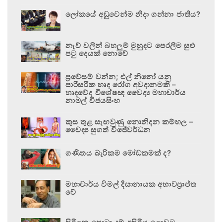
ලෝකයේ අඩුවෙන්ම නිදා ගන්නා ජාතිය?
නැව් වලින් බහලුම් මුහුදට පෙරලීම සුළු
පටු දෙයක් නොවේ
ප්‍රවේසම් වන්න; එල් නිනෝ යනු
පාරිසරික හෘද රෝග අවදානමකි –
හෘදවේද විශේෂඥ වෛද්‍ය මහාචාර්ය
නාමල් විජයසිංහ
කුස තුළ සැඟවුණු නොනිදන කම්හල –
වෛද්‍ය සුගත් විජේවර්ධන
ගණිතය බැරිකම මෝඩකමක් ද?
මහාචාර්ය විමල් දිසානායක අභාවප්‍රාප්ත
වේ