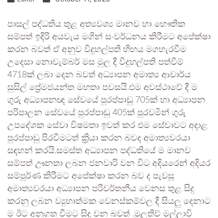
පාසල් පද්ධතිය තුළ අත්‍යවශ්‍ය මානව හා භෞතික
සම්පත් ඉදිරි අයවැය මගින් සංවර්ධනය කිරීමට අපේක්ෂා
කරන බවත් ඒ අනුව විදුහල්පති හිඟය මගහැරවීම
උදෙසා නොවැම්බර් මස මුල දී විදුහල්පති පත්වීම්
4718ක් ලබා දෙන බවත් අධ්‍යාපන අමාත්‍ය ආචාර්ය
සුසිල් ප්‍රේමජයන්ත මහතා පවසයි.එම අවස්ථාවේ දී ම
ගුරු අධ්‍යාපනඥ සේවයේ පුරප්පාඩු 705ක් හා අධ්‍යාපන
පරිපාලන සේවයේ පුරප්පාඩු 405ක් පුරවමින් ගුරු
උපදේශක සේවා විෂමතා ඉවත් කර එම සේවාවට අදාළ
පුරප්පාඩු පිරවීමටත් ක්‍රියා කරන බවද අමාත්‍යවරයා
සඳහන් කරයි.සමස්ත අධ්‍යාපන පද්ධතියේ ම මානව
සම්පත් ඌනතා ලබන ජනවාරි වන විට අදියරෙන් අදියර
සම්පූර්ණ කිරීමට අපේක්ෂා කරන බව ද පැවසූ
අමාත්‍යවරයා අධ්‍යාපන පරිවර්තනීය වෙනස තුළ සිදු
කරනු ලබන ව්‍යුහාත්මක වෙනස්කම්වල දී සියලු දෙනාට
ම ඊට අනුගත වීමට සිදු වන බවත් .මුලතිව් මල්ලාවි