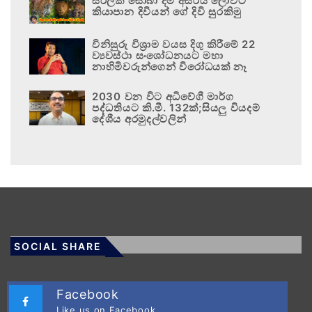
සිරිලක සොබා දම් අසිරිය ලොවට
කියාපාන දිවියන් ගේ දිවි සුරකිමු
විනිසුරු විශ්‍රාම වයස දිගු කිරීමේ 22
ව්‍යවස්ථා සංශෝධනයට මහා
නාහිමිවරුන්ගෙන් විරෝධයක් නෑ
2030 වන විට අධිවේගී මාර්ග
පද්ධතියට කි.මී. 132ක්;සියලු වියදම්
දේශීය අරමුදල්වලින්
SOCIAL SHARE
Facebook
Like us on Facebook