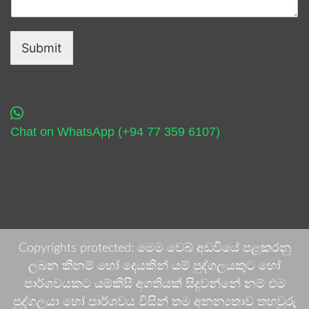
Submit
Chat on WhatsApp (+94 77 359 6107)
Copyrights protected: මෙම වෙබ් අඩවියේ පළකරනු
ලබන කිනම් හෝ දෙයකින් යම් පුද්ගලයකුට හෝ
පාර්ශවයකට යම්කිසි අගතියක් සිදුවන්නේ නම් එම
පුද්ගලයා හෝ පාර්ශවය විසින් තම අනන්‍යතාව තහවුරු