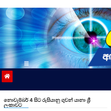
Skip
to
content
vinivida.lk
නොවැම්බර් 4 සිට රුසියානු ගුවන් යානා ශ්‍රී
ලංකාවට