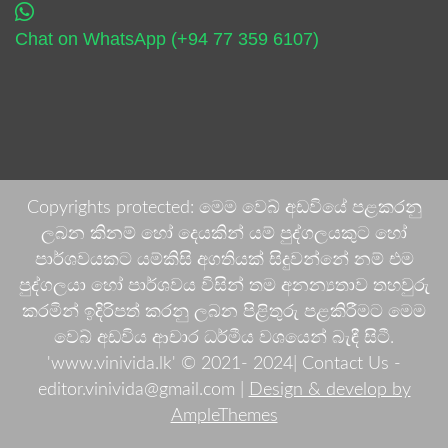
Chat on WhatsApp (+94 77 359 6107)
Copyrights protected: මෙම වෙබ් අඩවියේ පළකරනු
ලබන කිනම් හෝ දෙයකින් යම් පුද්ගලයකුට හෝ
පාර්ශවයකට යම්කිසි අගතියක් සිදුවන්නේ නම් එම
පුද්ගලයා හෝ පාර්ශවය විසින් තම අනන්‍යතාව තහවුරු
කරමින් ඉදිරිපත් කරනු ලබන පිළිතුරු පළකිරීමට මෙම
වෙබ් අඩවිය ආචාර ධර්මීය වශයෙන් බැඳී සිටී.
'www.vinivida.lk' © 2021- 2024| Contact Us -
editor.vinivida@gmail.com |
Design & develop by
AmpleThemes