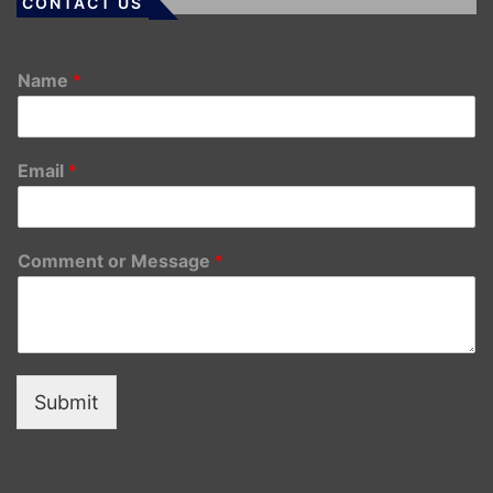
CONTACT US
Name
*
Email
*
Comment or Message
*
Submit