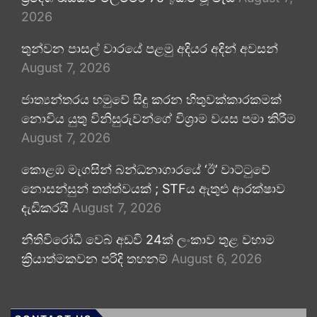
2026
තුන්වන පාසල් වාරයේ පළමු අදියර අදින් අවසන්
August 7, 2026
ජාත්‍යන්තරය හමුවේ සිදු කරන හිතුවක්කාරකමක්
නොවිය යුතු විනිසුරුවන්ගේ විශ්‍රාම වයස පමා කිරීම
August 7, 2026
කොළඹ මැගසින් බන්ධනාගාරයේ ‘ඊ’ වාට්ටුවේ
නොසන්සුන් තත්ත්වයක් ; STFය ඇතුළු ආරක්ෂාව
දැඩිකරයි
August 7, 2026
නීතිවිරෝධී වෙබ් අඩවි 24ක් ලංකාව තුළ වහාම
ක්‍රියාත්මකවන පරිදි තහනම්
August 6, 2026