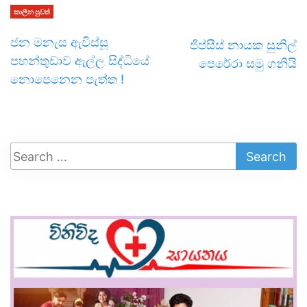
කාලීන පුවත්
ජන මනැස ඇවිස්සූ
ජිප්සීස් නායක සුනිල්
පහන්තුඩාව ඇල්ල සිද්ධියේ
පෙරේරා සමු ගනියි
නොපෙනෙන පැත්ත !