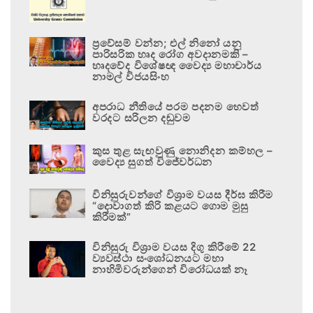
ප්‍රවේසම් වන්න; එල් නිනෝ යනු
පාරිසරික හෘද රෝග අවදානමකි –
හෘදවේද විශේෂඥ වෛද්‍ය මහාචාර්ය
නාමල් විජයසිංහ
අපරාධ නීතියේ පරම පදනම හෙවත්
වරදට සරිලන දඬුවම
කුස තුළ සැඟවුණු නොනිදන කම්හල –
වෛද්‍ය සුගත් විජේවර්ධන
විනිසුරුවන්ගේ විශ්‍රාම වයස දීර්ඝ කිරීම
“දොවාගත් කිරි කළයට ගොම මුසු
කිරීමක්”
විනිසුරු විශ්‍රාම වයස දිගු කිරීමේ 22
ව්‍යවස්ථා සංශෝධනයට මහා
නාහිමිවරුන්ගෙන් විරෝධයක් නෑ