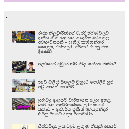
.
රාජ්‍ය නිලධාරීන්ගේ වැරදි තීරණවලට
දණ්ඩ නීති සංග්‍රහය යෙදවීම බරපතල
අවභාවිතයකි – සුනිල් කන්නන්ගර
කොළඹ, රත්නපුර, අම්පාර හිටපු මහ
දිසාපති
ලෝකයේ අඩුවෙන්ම නිදා ගන්නා ජාතිය?
නැව් වලින් බහලුම් මුහුදට පෙරලීම සුළු
පටු දෙයක් නොවේ
සුරාබදු ආදායම වාර්තාගත ලෙස ඉහළ
යාම සහ ආත්මභක්ෂක උරගයාගේ
කතාව – ආචාර්ය ප්‍රණීත් අභයසුන්දර
හිටපු මානව විද්‍යා මහාචාර්ය
විශ්වවිද්‍යාල කඩඉම් ලකුණු නිකුත් කෙරේ