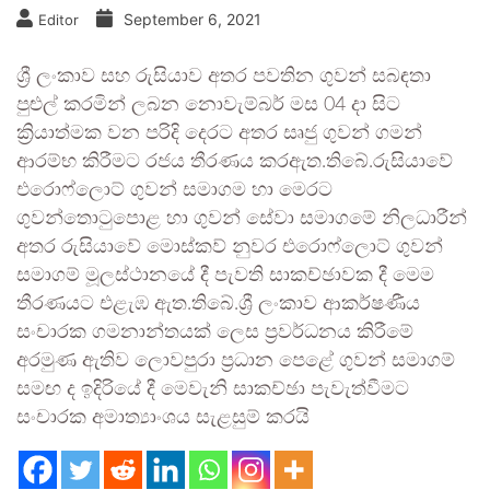
September 6, 2021
Editor
ශ්‍රී ලංකාව සහ රුසියාව අතර පවතින ගුවන් සබඳතා
පුළුල් කරමින් ලබන නොවැම්බර් මස 04 දා සිට
ක්‍රියාත්මක වන පරිදි දෙරට අතර සෘජු ගුවන් ගමන්
ආරම්භ කිරීමට රජය තීරණය කරඇත.තිබේ.රුසියාවේ
එරොෆ්ලොට් ගුවන් සමාගම හා මෙරට
ගුවන්තොටුපොළ හා ගුවන් සේවා සමාගමේ නිලධාරීන්
අතර රුසියාවේ මොස්කව් නුවර එරොෆ්ලොට් ගුවන්
සමාගම් මූලස්ථානයේ දී පැවති සාකච්ඡාවක දී මෙම
තීරණයට එළැඹ ඇත.තිබේ.ශ්‍රී ලංකාව ආකර්ෂණීය
සංචාරක ගමනාන්තයක් ලෙස ප්‍රවර්ධනය කිරීමේ
අරමුණ ඇතිව ලොවපුරා ප්‍රධාන පෙළේ ගුවන් සමාගම්
සමඟ ද ඉදිරියේ දී මෙවැනි සාකච්ඡා පැවැත්වීමට
සංචාරක අමාත්‍යාංශය සැළසුම් කරයි