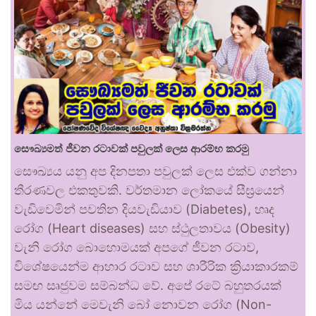
සෞඛ්‍යමත් ජීවන රටාවක් පවුලක් ලෙස ආරම්භ කරමු
සෞඛ්‍යය යනු අප දිනපතා පවුලක් ලෙස එක්ව ගන්නා
තීරණවල එකතුවකි. වර්තමාන ලෝකයේ සීඝ්‍රයෙන්
වැඩිවෙමින් පවතින දියවැඩියාව (Diabetes), හෘද
රෝග (Heart diseases) සහ ස්ථුලතාවය (Obesity)
වැනි රෝග බොහොමයක් අපගේ ජීවන රටාව,
විශේෂයෙන්ම ආහාර රටාව සහ ශාරීරික ක්‍රියාකාරකම්
සමඟ සෘජුවම සම්බන්ධ වේ. අපේ රටේ බහුතරයක්
මිය යන්නේ මෙවැනි බෝ නොවන රෝග (Non-