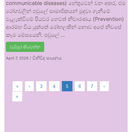
communicable diseases) හේතුවෙන් වන අතර, එම
රෝගවලින් පවුලේ සාමාජිකයන් මුදවා ගැනීමේ
වැළැක්වීමේ පියවර හෙවත් නිවාරණය (Prevention)
ආරම්භ විය යුත්තේ රෝහලකින් නොව අපේ නිවසේ
කෑම මේසයෙනි. පවුලේ …
වැඩිපුර කියවන්න
විනිවිද සායනය
April 7, 2026
/
«
‹
3
4
5
6
7
›
»