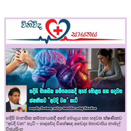
හදිසි මානසික කම්පනයකදී අපේ මොළය සහ හදවත ක්ෂණිකව
“අවදි වන” හැටි – හෘදවේද විශේෂඥ වෛද්‍ය මහාචාර්ය නාමල්
විජයසිංහ