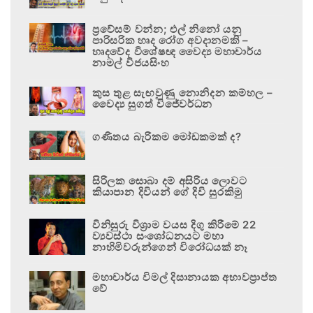
ප්‍රවේසම් වන්න; එල් නිනෝ යනු
පාරිසරික හෘද රෝග අවදානමකි –
හෘදවේද විශේෂඥ වෛද්‍ය මහාචාර්ය
නාමල් විජයසිංහ
කුස තුළ සැඟවුණු නොනිදන කම්හල –
වෛද්‍ය සුගත් විජේවර්ධන
ගණිතය බැරිකම මෝඩකමක් ද?
සිරිලක සොබා දම් අසිරිය ලොවට
කියාපාන දිවියන් ගේ දිවි සුරකිමු
විනිසුරු විශ්‍රාම වයස දිගු කිරීමේ 22
ව්‍යවස්ථා සංශෝධනයට මහා
නාහිමිවරුන්ගෙන් විරෝධයක් නෑ
මහාචාර්ය විමල් දිසානායක අභාවප්‍රාප්ත
වේ