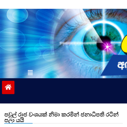
Skip
to
content
vinivida.lk
පවුල් රාජ වංශයක් නිමා කරමින් ජනාධිපති රටින්
පලා යයි