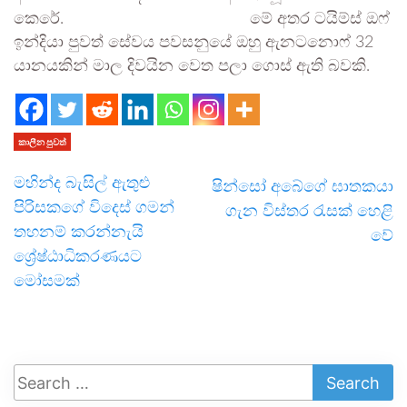
කෙරේ. මේ අතර ටයිම්ස් ඔෆ්
ඉන්දියා පුවත් සේවය පවසනුයේ ඔහු ඇනටනොෆ් 32
යානයකින් මාල දිවයින වෙත පලා ගොස් ඇති බවකි.
කාලීන පුවත්
මහින්ද බැසිල් ඇතුළු
ෂින්සෝ අබේගේ ඝාතකයා
පිරිසකගේ විදෙස් ගමන්
ගැන විස්තර රැසක් හෙළි
තහනම් කරන්නැයි
වේ
ශ්‍රේෂ්ඨාධිකරණයට
මෝසමක්