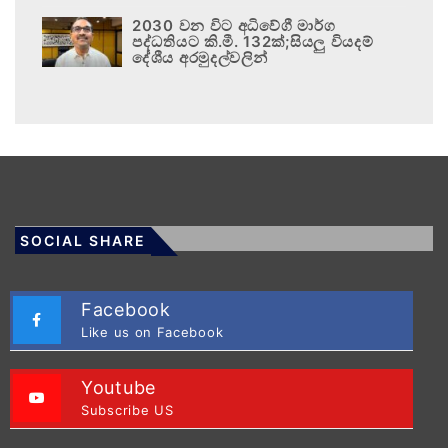
2030 වන විට අධිවේගී මාර්ග
පද්ධතියට කි.මී. 132ක්;සියලු වියදම්
දේශීය අරමුදල්වලින්
SOCIAL SHARE
Facebook
Like us on Facebook
Youtube
Subscribe US