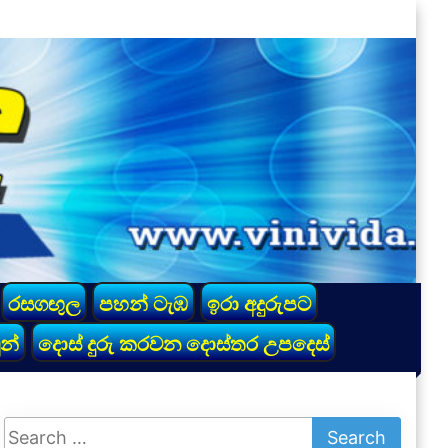
රසගඟුල
පහන් ටැඹ
ඉරා අදුරුපට
න්
දොස් දුරු කරවන දොස්තර උපදෙස්