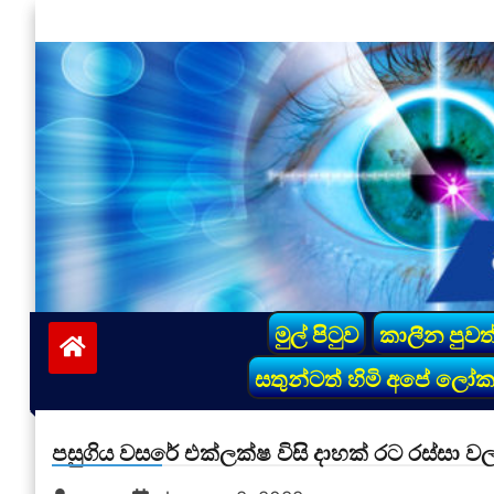
Skip
to
content
vinivida.lk
මුල් පිටුව
කාලීන පුවත
සතුන්ටත් හිමි අපේ ලෝ
පසුගිය වසරේ එක්ලක්ෂ විසි දාහක් රට රස්සා වල