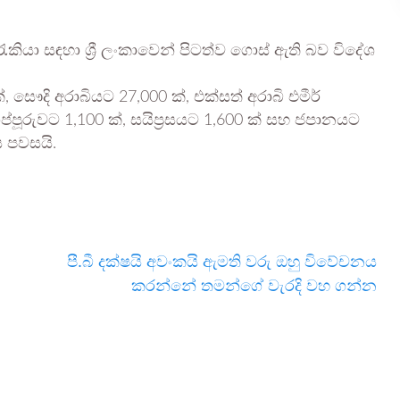
ැකියා සඳහා ශ්‍රී ලංකාවෙන් පිටත්ව ගොස් ඇති බව විදේශ
ෞදි අරාබියට 27,000 ක්, එක්සත් අරාබි එමීර්
ගප්පූරුවට 1,100 ක්, සයිප්‍රසයට 1,600 ක් සහ ජපානයට
ය පවසයි.
පී.බී දක්ෂයි අවංකයි ඇමති වරු ඔහු විවේචනය
කරන්නේ තමන්ගේ වැරදි වහ ගන්න