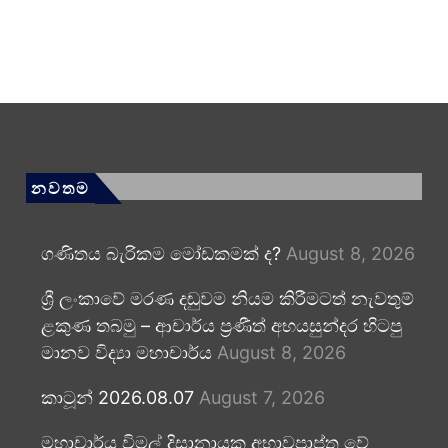
නවතම
ගණිතය බැරිකම මෝඩකමක් ද?
August 8, 2026
ශ්‍රී ලංකාවේ මරණ දඬුවම නියම කිරීමටත් නැවතුම්
ළකුණ තබමු – ආචාර්ය ප්‍රණීත් අභයසුන්දර හිටපු
මානව විද්‍යා මහාචාර්ය
August 8, 2026
කාටූන් 2026.08.07
August 7, 2026
මහාචාර්ය විමල් දිසානායක අභාවප්‍රාප්ත වේ