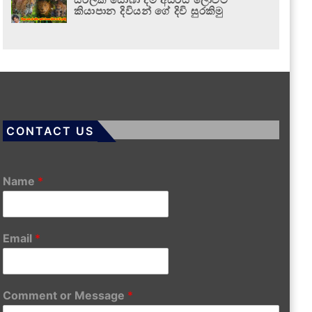
කියාපාන දිවියන් ගේ දිවි සුරකිමු
CONTACT US
Name
*
Email
*
Comment or Message
*