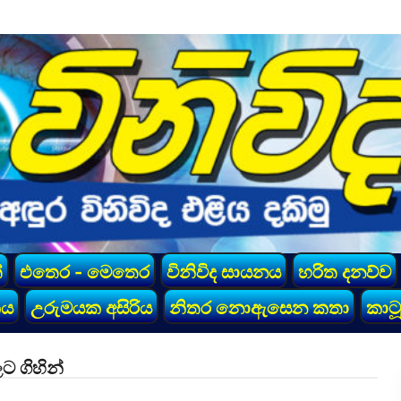
්
එතෙර - මෙතෙර
විනිවිද සායනය
හරිත දනව්ව
කය
උරුමයක අසිරිය
නිතර නොඇසෙන කතා
කාටූ
ට ගිහින්