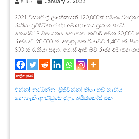
January 2, 2022
Editor
2021 වසරේ ශ්‍රී ලාංකිකයන් 120,000ක් පමණ විදේශ ර
රැකියා ප්‍රවර්ධන රාජ්‍ය අමාත්‍යාංශය ප්‍රකාශ කරයි.
කොවිඩ්19 වසංගතය නොතකා කටාර් වෙත 30,000 ක්, ස
රාජ්‍යයට 20,000 ක්, දකුණු කොරියාවට 1,400 ක්, සිං
800 ක් රැකියා සඳහා ගොස් ඇති බව රාජ්‍ය අමාත්‍යාංශ
කාලීන පුවත්
එන්න! නරඹන්න! ප්‍රීතිවන්න! කියා හඬ නැඟිය
නොහැකි ආණ්ඩුවේ මූල්‍ය බයිස්කෝප් එක