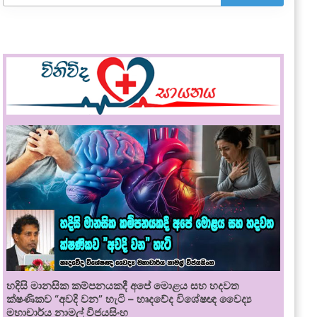
හදිසි මානසික කම්පනයකදී අපේ මොළය සහ හදවත
ක්ෂණිකව “අවදි වන” හැටි – හෘදවේද විශේෂඥ වෛද්‍ය
මහාචාර්ය නාමල් විජයසිංහ