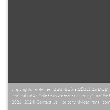
Copyrights protected: මෙම වෙබ් අඩවියේ පළකරනු
හෝ පාර්ශවය විසින් තම අනන්‍යතාව තහවුරු කරමින් ඉ
2021- 2024| Contact Us - editor.vinivida@gmail.com