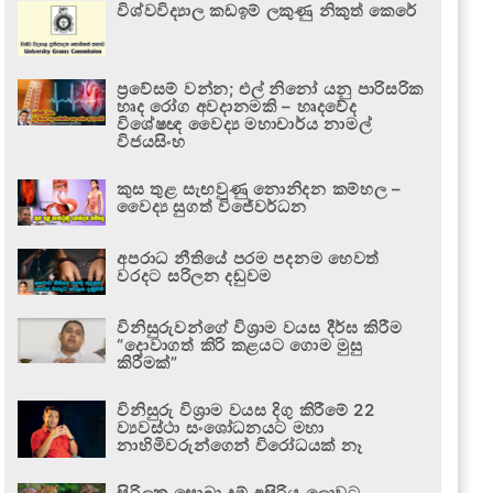
විශ්වවිද්‍යාල කඩඉම් ලකුණු නිකුත් කෙරේ
ප්‍රවේසම් වන්න; එල් නිනෝ යනු පාරිසරික
හෘද රෝග අවදානමකි – හෘදවේද
විශේෂඥ වෛද්‍ය මහාචාර්ය නාමල්
විජයසිංහ
කුස තුළ සැඟවුණු නොනිදන කම්හල –
වෛද්‍ය සුගත් විජේවර්ධන
අපරාධ නීතියේ පරම පදනම හෙවත්
වරදට සරිලන දඬුවම
විනිසුරුවන්ගේ විශ්‍රාම වයස දීර්ඝ කිරීම
“දොවාගත් කිරි කළයට ගොම මුසු
කිරීමක්”
විනිසුරු විශ්‍රාම වයස දිගු කිරීමේ 22
ව්‍යවස්ථා සංශෝධනයට මහා
නාහිමිවරුන්ගෙන් විරෝධයක් නෑ
සිරිලක සොබා දම් අසිරිය ලොවට