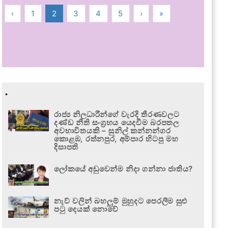
‹
1
2
3
4
5
›
»
.
රාජ්‍ය නිලධාරීන්ගේ වැරදි තීරණවලට
දණ්ඩ නීති සංග්‍රහය යෙදවීම බරපතල
අවභාවිතයකි – සුනිල් කන්නන්ගර
කොළඹ, රත්නපුර, අම්පාර හිටපු මහ
දිසාපති
ලෝකයේ අඩුවෙන්ම නිදා ගන්නා ජාතිය?
නැව් වලින් බහලුම් මුහුදට පෙරලීම සුළු
පටු දෙයක් නොවේ