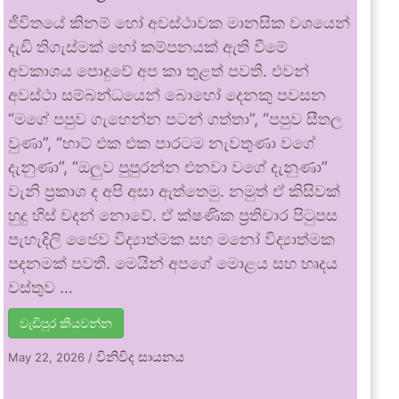
ජීවිතයේ කිනම් හෝ අවස්ථාවක මානසික වශයෙන්
දැඩි තිගැස්මක් හෝ කම්පනයක් ඇති වීමේ
අවකාශය පොදුවේ අප කා තුළත් පවතී. එවන්
අවස්ථා සම්බන්ධයෙන් බොහෝ දෙනකු පවසන
“මගේ පපුව ගැහෙන්න පටන් ගත්තා”, “පපුව සීතල
වුණා”, “හාට් එක එක පාරටම නැවතුණා වගේ
දැනුණා”, “ඔලුව පුපුරන්න එනවා වගේ දැනුණා”
වැනි ප්‍රකාශ ද අපි අසා ඇත්තෙමු. නමුත් ඒ කිසිවක්
හුදු හිස් වදන් නොවේ. ඒ ක්ෂණික ප්‍රතිචාර පිටුපස
පැහැදිලි ජෛව විද්‍යාත්මක සහ මනෝ විද්‍යාත්මක
පදනමක් පවතී. මෙයින් අපගේ මොළය සහ හෘදය
වස්තුව …
වැඩිපුර කියවන්න
විනිවිද සායනය
May 22, 2026
/