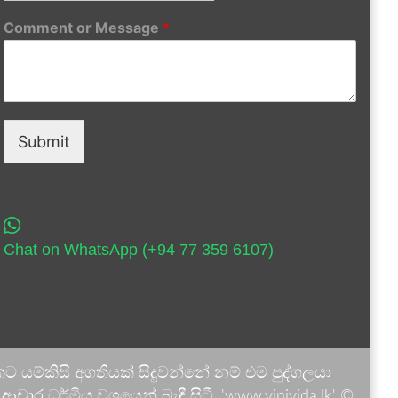
Comment or Message
*
Submit
Chat on WhatsApp (+94 77 359 6107)
 යම්කිසි අගතියක් සිදුවන්නේ නම් එම පුද්ගලයා
ාර ධර්මීය වශයෙන් බැඳී සිටී. 'www.vinivida.lk' ©