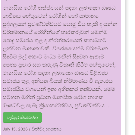
මානසික රෝගී තත්ත්වයන් සඳහා ලබාදෙන ඖෂධ
භාවිතය හේතුවෙන් රෝගීන් හෝ සාමාන්‍ය
පුද්ගලයන් ප්‍රචණ්ඩත්වයට යොමු විය හැකි ද යන්න
වර්තමානයේ රෝගීන්ගේ භාරකරුවන් මෙන්ම
පොදු සමාජය තුළ ද නිරන්තරයෙන් කතාබහට
ලක්වන මාතෘකාවකි. විශේෂයෙන්ම වර්තමාන
සිදුවීම් මුල් කොට මාධ්‍ය මඟින් සිදුවන ඇතැම්
අසත්‍ය ප්‍රචාර සහ කරුණු විකෘති කිරීම් හේතුවෙන්,
මානසික රෝග සඳහා ලබාදෙන ඖෂධ පිළිබඳව
සමාජය තුළ අනියත බියක් නිර්මාණය වී ඇත.එය
සමාජයීය වශයෙන් ඉතා අහිතකර තත්වයකි. මෙම
සටහන මඟින් ප්‍රධාන මානසික රෝග නාශක
ඖෂධවල සැබෑ ක්‍රියාකාරීත්වය, ප්‍රචණ්ඩත්වය …
වැඩිපුර කියවන්න
විනිවිද සායනය
July 15, 2026
/