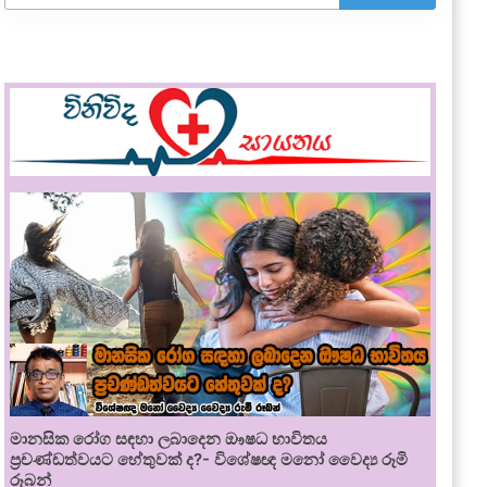
මානසික රෝග සඳහා ලබාදෙන ඖෂධ භාවිතය
ප්‍රචණ්ඩත්වයට හේතුවක් ද?- විශේෂඥ මනෝ වෛද්‍ය රූමි
රූබන්