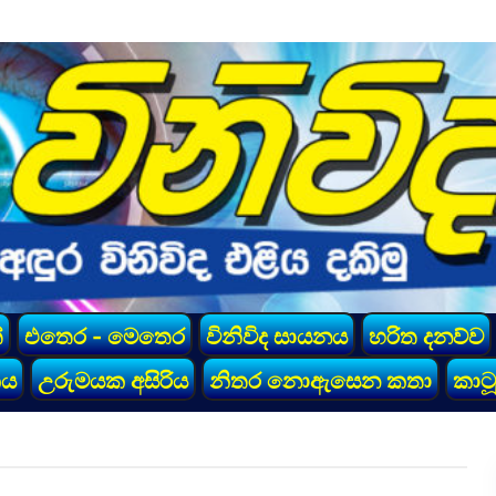
්
එතෙර - මෙතෙර
විනිවිද සායනය
හරිත දනව්ව
කය
උරුමයක අසිරිය
නිතර නොඇසෙන කතා
කාටූ