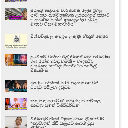
සුරාබදු ආදායම වාර්තාගත ලෙස ඉහළ
යාම සහ ආත්මභක්ෂක උරගයාගේ කතාව
– ආචාර්ය ප්‍රණීත් අභයසුන්දර හිටපු
මානව විද්‍යා මහාචාර්ය
විශ්වවිද්‍යාල කඩඉම් ලකුණු නිකුත් කෙරේ
ප්‍රවේසම් වන්න; එල් නිනෝ යනු පාරිසරික
හෘද රෝග අවදානමකි – හෘදවේද
විශේෂඥ වෛද්‍ය මහාචාර්ය නාමල්
විජයසිංහ
අපරාධ නීතියේ පරම පදනම හෙවත්
වරදට සරිලන දඬුවම
කුස තුළ සැඟවුණු නොනිදන කම්හල –
වෛද්‍ය සුගත් විජේවර්ධන
විනිසුරුවන්ගේ විශ්‍රාම වයස දීර්ඝ කිරීම
“දොවාගත් කිරි කළයට ගොම මුසු
කිරීමක්”