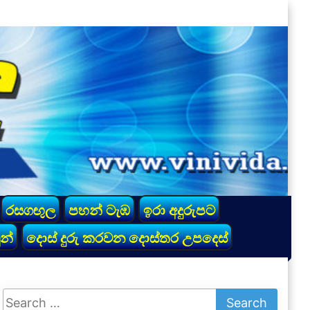
රසගඟුල
පහන් ටැඹ
ඉරා අදුරුපට
න්
දොස් දුරු කරවන දොස්තර උපදෙස්