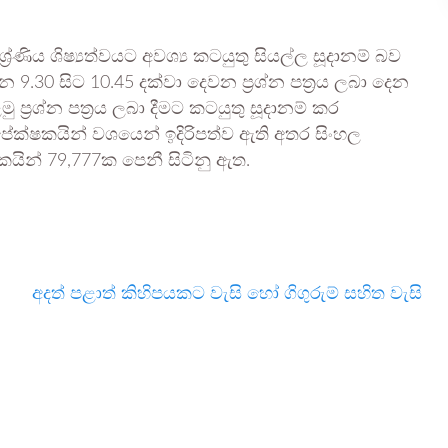
රේණිය ශිෂ්‍යත්වයට අවශ්‍ය කටයුතු සියල්ල සූදානම් බව
.30 සිට 10.45 දක්වා දෙවන ප්‍රශ්න පත්‍රය ලබා දෙන
ප්‍රශ්න පත්‍රය ලබා දීමට කටයුතු සූදානම් කර
පේක්ෂකයින් වශයෙන් ඉදිරිපත්ව ඇති අතර සිංහල
ෂකයින් 79,777ක පෙනී සිටිනු ඇත.
අදත් පළාත් කිහිපයකට වැසි හෝ ගිගුරුම් සහිත වැසි