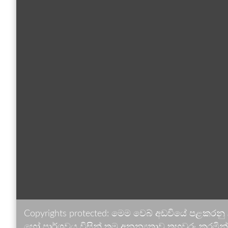
Copyrights protected: මෙම වෙබ් අඩවියේ පළකරනු
හෝ පාර්ශවය විසින් තම අනන්‍යතාව තහවුරු කරමින් ඉ