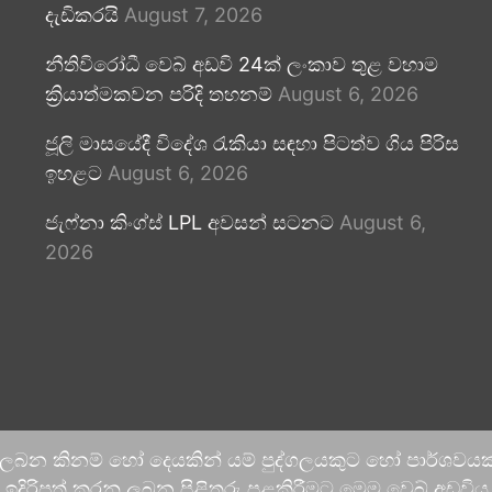
දැඩිකරයි
August 7, 2026
නීතිවිරෝධී වෙබ් අඩවි 24ක් ලංකාව තුළ වහාම
ක්‍රියාත්මකවන පරිදි තහනම්
August 6, 2026
ජූලි මාසයේදී විදේශ රැකියා සඳහා පිටත්ව ගිය පිරිස
ඉහළට
August 6, 2026
ජැෆ්නා කිංග්ස් LPL අවසන් සටනට
August 6,
2026
 ලබන කිනම් හෝ දෙයකින් යම් පුද්ගලයකුට හෝ පාර්ශවයකට
දිරිපත් කරනු ලබන පිළිතුරු පළකිරීමට මෙම වෙබ් අඩවිය ආච