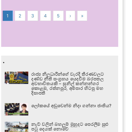
1
2
3
4
5
›
»
.
රාජ්‍ය නිලධාරීන්ගේ වැරදි තීරණවලට
දණ්ඩ නීති සංග්‍රහය යෙදවීම බරපතල
අවභාවිතයකි – සුනිල් කන්නන්ගර
කොළඹ, රත්නපුර, අම්පාර හිටපු මහ
දිසාපති
ලෝකයේ අඩුවෙන්ම නිදා ගන්නා ජාතිය?
නැව් වලින් බහලුම් මුහුදට පෙරලීම සුළු
පටු දෙයක් නොවේ