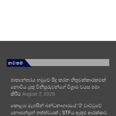
නවතම
ජාත්‍යන්තරය හමුවේ සිදු කරන හිතුවක්කාරකමක්
නොවිය යුතු විනිසුරුවන්ගේ විශ්‍රාම වයස පමා
කිරීම
August 7, 2026
කොළඹ මැගසින් බන්ධනාගාරයේ ‘ඊ’ වාට්ටුවේ
නොසන්සුන් තත්ත්වයක් ; STFය ඇතුළු ආරක්ෂාව