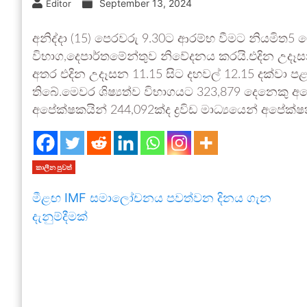
September 13, 2024
Editor
අනිද්දා (15) පෙරවරු 9.30ට ආරම්භ වීමට නියමිත5 ශ්‍
විභාග,දෙපාර්තමේන්තුව නිවේදනය කරයි.එදින උදෑසන 9
අතර එදින උදෑසන 11.15 සිට දහවල් 12.15 දක්වා පළමු 
තිබේ.මෙවර ශිෂ්‍යත්ව විභාගයට 323,879 දෙනෙකු අ
අපේක්ෂකයින් 244,092ක්ද ද්‍රවිඩ මාධ්‍යයෙන් අපේක්
කාලීන පුවත්
මීළඟ IMF සමාලෝචනය පවත්වන දිනය ගැන
දැනුම්දීමක්