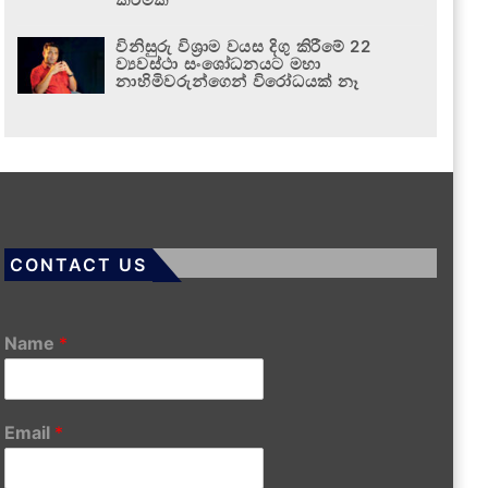
විනිසුරු විශ්‍රාම වයස දිගු කිරීමේ 22
ව්‍යවස්ථා සංශෝධනයට මහා
නාහිමිවරුන්ගෙන් විරෝධයක් නෑ
CONTACT US
Name
*
Email
*