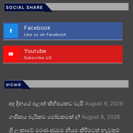
SOCIAL SHARE
Facebook
Like us on Facebook
Youtube
Subscribe US
නවතම
අද දිනයේ පළාත් කිහිපයකට වැසි
August 8, 2026
ගණිතය බැරිකම මෝඩකමක් ද?
August 8, 2026
ශ්‍රී ලංකාවේ මරණ දඬුවම නියම කිරීමටත් නැවතුම්