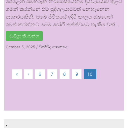
පෙළෙන සමහරුන් නිරායාසයෙන්ම දියවැඩියාව තුළට
ගමන් කරන්නේ එම පුද්ගලයාටවත් නොදැනෙන
ආකාරයකිනි. ඔබේ ජීවිතයේ ඉදිරි කාලය ඔබගෙන්
ඉවත් කරන්නට මෙම රෝගී තත්ත්වයට හැකියාවක් …
වැඩිපුර කියවන්න
විනිවිද සායනය
October 5, 2025
/
«
‹
6
7
8
9
10
.