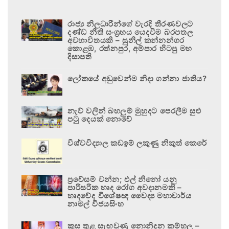
රාජ්‍ය නිලධාරීන්ගේ වැරදි තීරණවලට
දණ්ඩ නීති සංග්‍රහය යෙදවීම බරපතල
අවභාවිතයකි – සුනිල් කන්නන්ගර
කොළඹ, රත්නපුර, අම්පාර හිටපු මහ
දිසාපති
ලෝකයේ අඩුවෙන්ම නිදා ගන්නා ජාතිය?
නැව් වලින් බහලුම් මුහුදට පෙරලීම සුළු
පටු දෙයක් නොවේ
විශ්වවිද්‍යාල කඩඉම් ලකුණු නිකුත් කෙරේ
ප්‍රවේසම් වන්න; එල් නිනෝ යනු
පාරිසරික හෘද රෝග අවදානමකි –
හෘදවේද විශේෂඥ වෛද්‍ය මහාචාර්ය
නාමල් විජයසිංහ
කුස තුළ සැඟවුණු නොනිදන කම්හල –