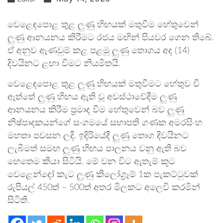
වෙළෙඳපොළ තුළ ලුණු හිඟයක් මතුවීම හේතුවෙන්
ලුණු ආනයනය කිරීමට රජය මඟින් පියවර ගෙන තිබේ.
ඒ අනුව ඇණවුම් කළ පළමු ලුණු තොගය අද (14)
දිවයිනට ළඟා වීමට නියමිතයි.
වෙළෙඳපොළ තුළ ලුණු හිඟයක් මතුවීමට හේතුව වී
ඇත්තේ ලුණු හිඟය ඇති වූ අවස්ථාවේදීම ලුණු
ආනයනය කිරීම ප්‍රමාද වීම හේතුවෙන් බව ලුණු
නිෂ්පාදකයන්ගේ සංගමයේ සභාපති ගණක අමරසිංහ
මහතා පවසන ලදි. ඉදිරියේදී ලුණු තොග දිවයිනට
ලැබීමත් සමඟ ලුණු හිඟය පාලනය වනු ඇති බව
හෙතෙම කියා සිටියි. මේ වන විට ඇතැම් කූට
වෙළෙන්දෝ කැට ලුණු කිලෝග්‍රෑම් 1ක පැකට්ටුවක්
රුපියල් 450ත් – 500ත් අතර මිලකට අලෙවි කරමින්
සිටිති.