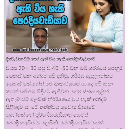
දියවැඩියාවට පෙර ඇති විය හැකි පෙරදියවැඩියාව
වයස 20 – 30 පසු වී 40 -50 වන විට ශරීරයේ පෙනුම
වෙනස් වන අන්දම අපි දනිමු. ශරීරය ඇතුලාන්තය
වෙනස් වන්නේත් මේ ආකාරයටම ය. අද අපි කතා
කරන්නේ මේ විදියට ඇතිවන වෙනස්කම තුළින්
ඇතැම් විට ලෙඩක් නිර්මාණය විය හැකි අන්දම
පිළිබඳව ය. මේ තත්ත්වය වෛද්‍ය විද්‍යාවේ
හඳුන්වන්නේ පූර්ව දියවැඩියාව හෙවත්
පෙරදියවැඩියාව ලෙසිනි. පෙරදියවැඩියාවෙන්