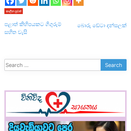
කාලීන පුවත්
පළාත් කිහිපයකට ගිගුරුම්
බොරු ඩේටා දන්සලක්
සහිත වැසි