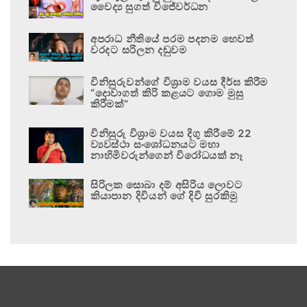
වෛද්‍ය සුගත් විජේවර්ධන
අපරාධ නීතියේ පරම පදනම හෙවත්
වරදට සරිලන දඬුවම
විනිසුරුවන්ගේ විශ්‍රාම වයස දීර්ඝ කිරීම
“දොවාගත් කිරි කළයට ගොම මුසු
කිරීමක්”
විනිසුරු විශ්‍රාම වයස දිගු කිරීමේ 22
ව්‍යවස්ථා සංශෝධනයට මහා
නාහිමිවරුන්ගෙන් විරෝධයක් නෑ
සිරිලක සොබා දම් අසිරිය ලොවට
කියාපාන දිවියන් ගේ දිවි සුරකිමු