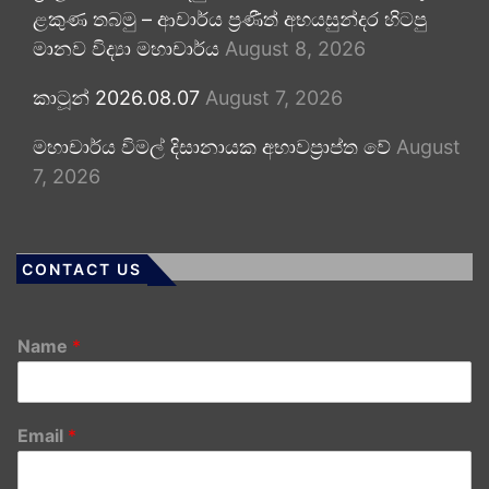
ළකුණ තබමු – ආචාර්ය ප්‍රණීත් අභයසුන්දර හිටපු
මානව විද්‍යා මහාචාර්ය
August 8, 2026
කාටූන් 2026.08.07
August 7, 2026
මහාචාර්ය විමල් දිසානායක අභාවප්‍රාප්ත වේ
August
7, 2026
CONTACT US
Name
*
Email
*