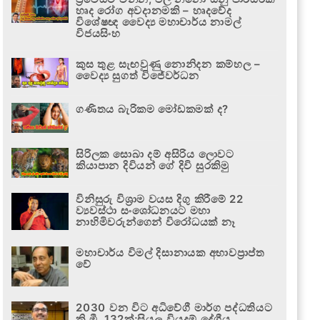
හෘද රෝග අවදානමකි – හෘදවේද
විශේෂඥ වෛද්‍ය මහාචාර්ය නාමල්
විජයසිංහ
කුස තුළ සැඟවුණු නොනිදන කම්හල –
වෛද්‍ය සුගත් විජේවර්ධන
ගණිතය බැරිකම මෝඩකමක් ද?
සිරිලක සොබා දම් අසිරිය ලොවට
කියාපාන දිවියන් ගේ දිවි සුරකිමු
විනිසුරු විශ්‍රාම වයස දිගු කිරීමේ 22
ව්‍යවස්ථා සංශෝධනයට මහා
නාහිමිවරුන්ගෙන් විරෝධයක් නෑ
මහාචාර්ය විමල් දිසානායක අභාවප්‍රාප්ත
වේ
2030 වන විට අධිවේගී මාර්ග පද්ධතියට
කි.මී. 132ක්;සියලු වියදම් දේශීය