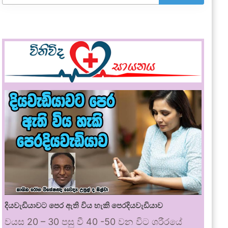
දියවැඩියාවට පෙර ඇති විය හැකි පෙරදියවැඩියාව
වයස 20 – 30 පසු වී 40 -50 වන විට ශරීරයේ