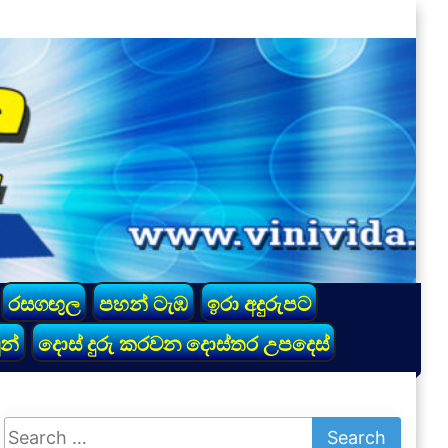
රසගඟුල
පහන් ටැඹ
ඉරා අදුරුපට
න්
දොස් දුරු කරවන දොස්තර උපදෙස්