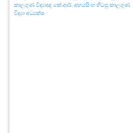
කාලගුණ විද්‍යාඥ කේ.ආර්. අභයසිංහ හිටපු කාලගුණ
විද්‍යා අධ්‍යක්ෂ