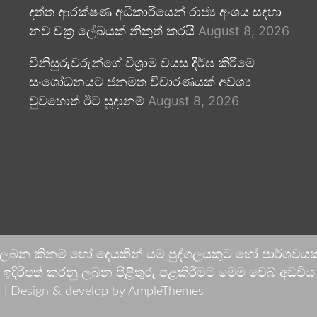
දත්ත ආරක්ෂණ අධිකාරියෙන් රාජ්‍ය අංශය සඳහා
නව චක්‍ර ලේඛයක් නිකුත් කරයි
August 8, 2026
විනිසුරුවරුන්ගේ විශ්‍රාම වයස දීර්ඝ කිරීමේ
සංශෝධනයට ජනමත විචාරණයක් අවශ්‍ය
වුවහොත් ඊට සූදානම්
August 8, 2026
 ලබන කිනම් හෝ දෙයකින් යම් පුද්ගලයකුට හෝ පාර්ශවයකට
දිරිපත් කරනු ලබන පිළිතුරු පළකිරීමට මෙම වෙබ් අඩවිය ආච
 |
Design & develop by AmpleThemes