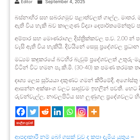
September 4, 2025
Editor
බස්නාහිර සහ සබරගමුව පළාත්වලත් ගාල්ල, මාතර, මහ
ඇති විය හැකි බව කාලගුණ විද්‍යා දෙපාර්තමේන්තුව 
අම්පාර සහ මොණරාගල දිස්ත්‍රික්කවල ප.ව. 2.00 න්
වැසි ඇති විය හැකියි. දිවයිනේ සෙසු ප්‍රදේශවල ප්‍
මධ්‍යම කඳුකරයේ බටහිර බැවුම් ප්‍රදේශවලත් උතුරු-
විටින් විට හමන පැ.කි.මී. (30-40) ක පමණ තරමක තද 
දෘශ්‍ය ලෙස සූර්යයා දකුණට ගමන් කිරීමේදී, අගෝස්තු 
ආසන්න අක්ෂාංශ වලට සෘජුවම ඉහලින් පවතී. හෙට දින
රුවන්වැල්ල, නාවලපිටිය සහ ලුණුගල ප්‍රදේශවලට හිරු
කාලීන පුවත්
ආපදාකාරී නම් බෝ ගසක් වුව ද කපා දැමිය යුතුය –