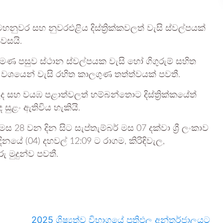
නුවර සහ නුවරඑළිය දිස්ත්‍රික්කවලත් වැසි ස්වල්පයක්
පවසයි.
 පමණ පසුව ස්ථාන ස්වල්පයක වැසි හෝ ගිගුරුම් සහිත
රධාන වශයෙන් වැසි රහිත කාලගුණ තත්ත්වයක් පවතී.
මැද සහ වයඹ පළාත්වලත් හම්බන්තොට දිස්ත්‍රික්කයේත්
සුළං ඇතිවිය හැකියි.
මස 28 වන දින සිට සැප්තැම්බර් මස 07 දක්වා ශ්‍රී ලංකාව
යේ (04) දහවල් 12:09 ට රාගම, කිරිඳිවැල,
 මුදුන්ව පවතී.
2025 ශිෂ්‍යත්ව විභාගයේ ප්‍රතිඵල අන්තර්ජාලයට