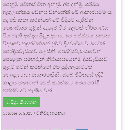
පෙනුම වෙනස් වන අන්දම අපි දනිමු. ශරීරය
ඇතුලාන්තය වෙනස් වන්නේත් මේ ආකාරයටම ය.
අද අපි කතා කරන්නේ මේ විදියට ඇතිවන
වෙනස්කම තුළින් ඇතැම් විට ලෙඩක් නිර්මාණය
විය හැකි අන්දම පිළිබඳව ය. මේ තත්ත්වය වෛද්‍ය
විද්‍යාවේ හඳුන්වන්නේ පූර්ව දියවැඩියාව හෙවත්
පෙරදියවැඩියාව ලෙසිනි. පෙරදියවැඩියාවෙන්
පෙළෙන සමහරුන් නිරායාසයෙන්ම දියවැඩියාව
තුළට ගමන් කරන්නේ එම පුද්ගලයාටවත්
නොදැනෙන ආකාරයකිනි. ඔබේ ජීවිතයේ ඉදිරි
කාලය ඔබගෙන් ඉවත් කරන්නට මෙම රෝගී
තත්ත්වයට හැකියාවක් …
වැඩිපුර කියවන්න
විනිවිද සායනය
October 5, 2025
/