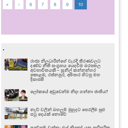
«
‹
6
7
8
9
10
.
රාජ්‍ය නිලධාරීන්ගේ වැරදි තීරණවලට
දණ්ඩ නීති සංග්‍රහය යෙදවීම බරපතල
අවභාවිතයකි – සුනිල් කන්නන්ගර
කොළඹ, රත්නපුර, අම්පාර හිටපු මහ
දිසාපති
ලෝකයේ අඩුවෙන්ම නිදා ගන්නා ජාතිය?
නැව් වලින් බහලුම් මුහුදට පෙරලීම සුළු
පටු දෙයක් නොවේ
ප්‍රවේසම් වන්න; එල් නිනෝ යනු පාරිසරික