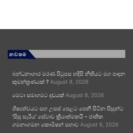
නවතම
බන්ධනාගාර මරණ පිටුපස හදිසි නීතියට මග පාදන
කුමන්ත්‍රණයක් ?
August 8, 2026
මෙටා සමාගමට දඩයක්
August 8, 2026
ශිෂ්‍යත්වයට සහ උසස් පෙළට පෙනී සිටින සිසුන්ට
‘සිසු සැරිය’ සේවාව ක්‍රියාත්මකයි – ජාතික
ගමනාගමන කොමිෂන් සභාව
August 8, 2026