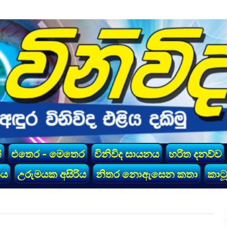
්
එතෙර - මෙතෙර
විනිවිද සායනය
හරිත දනව්ව
කය
උරුමයක අසිරිය
නිතර නොඇසෙන කතා
කාටූ