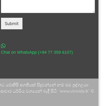
Submit
Chat on WhatsApp (+94 77 359 6107)
 යම්කිසි අගතියක් සිදුවන්නේ නම් එම පුද්ගලයා
ාර ධර්මීය වශයෙන් බැඳී සිටී. 'www.vinivida.lk' ©