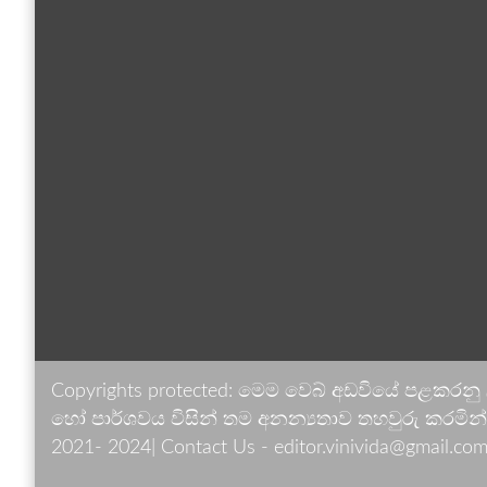
Copyrights protected: මෙම වෙබ් අඩවියේ පළකරනු
හෝ පාර්ශවය විසින් තම අනන්‍යතාව තහවුරු කරමින් ඉ
2021- 2024| Contact Us - editor.vinivida@gmail.com