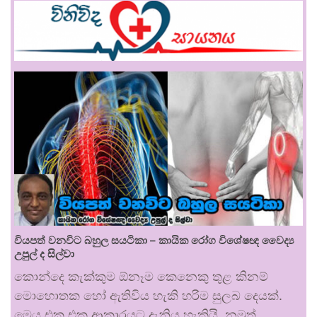
වියපත් වනවිට බහුල සයටිකා – කායික රෝග විශේෂඥ වෛද්‍ය
උපුල් ද සිල්වා
කොන්දෙ කැක්කුම ඕනෑම කෙනෙකු තුළ කිනම්
මොහොතක හෝ ඇතිවිය හැකි හරිම සුලබ දෙයක්.
මෙය එක එක ආකාරයට දැනිය හැකියි. නමුත්