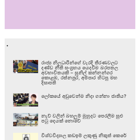
.
රාජ්‍ය නිලධාරීන්ගේ වැරදි තීරණවලට
දණ්ඩ නීති සංග්‍රහය යෙදවීම බරපතල
අවභාවිතයකි – සුනිල් කන්නන්ගර
කොළඹ, රත්නපුර, අම්පාර හිටපු මහ
දිසාපති
ලෝකයේ අඩුවෙන්ම නිදා ගන්නා ජාතිය?
නැව් වලින් බහලුම් මුහුදට පෙරලීම සුළු
පටු දෙයක් නොවේ
විශ්වවිද්‍යාල කඩඉම් ලකුණු නිකුත් කෙරේ