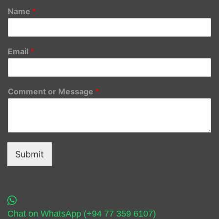
Name
*
Email
*
Comment or Message
*
Submit
Chat on WhatsApp (+94 77 359 6107)