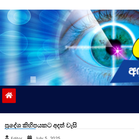
Skip
to
content
vinivida.lk
ප්‍රදේශ කිහිපයකට අදත් වැසි
July 5, 2025
Editor