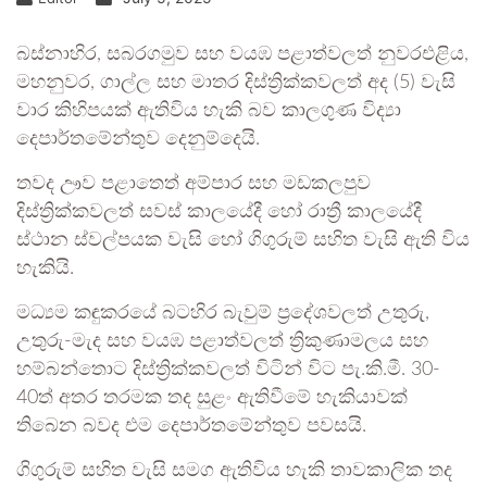
බස්නාහිර, සබරගමුව සහ වයඹ පළාත්වලත් නුවරඑළිය,
මහනුවර, ගාල්ල සහ මාතර දිස්ත්‍රික්කවලත් අද (5) වැසි
වාර කිහිපයක් ඇතිවිය හැකි බව කාලගුණ විද්‍යා
දෙපාර්තමේන්තුව දෙනුම්දෙයි.
තවද ඌව පළාතෙත් අම්පාර සහ මඩකලපුව
දිස්ත්‍රික්කවලත් සවස් කාලයේදී හෝ රාත්‍රී කාලයේදී
ස්ථාන ස්වල්පයක වැසි හෝ ගිගුරුම් සහිත වැසි ඇති විය
හැකියි.
මධ්‍යම කඳුකරයේ බටහිර බැවුම් ප්‍රදේශවලත් උතුරු,
උතුරු-මැද සහ වයඹ පළාත්වලත් ත්‍රිකුණාමලය සහ
හම්බන්තොට දිස්ත්‍රික්කවලත් විටින් විට පැ.කි.මී. 30-
40ත් අතර තරමක තද සුළං ඇතිවීමේ හැකියාවක්
තිබෙන බවද එම දෙපාර්තමේන්තුව පවසයි.
ගිගුරුම් සහිත වැසි සමග ඇතිවිය හැකි තාවකාලික තද