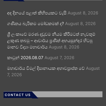
අද දිනයේ පළාත් කිහිපයකට වැසි
August 8, 2026
ගණිතය බැරිකම මෝඩකමක් ද?
August 8, 2026
ශ්‍රී ලංකාවේ මරණ දඬුවම නියම කිරීමටත් නැවතුම්
ළකුණ තබමු – ආචාර්ය ප්‍රණීත් අභයසුන්දර හිටපු
මානව විද්‍යා මහාචාර්ය
August 8, 2026
කාටූන් 2026.08.07
August 7, 2026
මහාචාර්ය විමල් දිසානායක අභාවප්‍රාප්ත වේ
August
7, 2026
CONTACT US