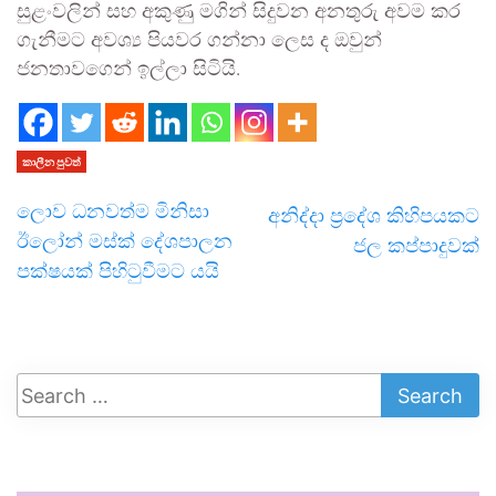
සුළංවලින් සහ අකුණු මගින් සිදුවන අනතුරු අවම කර
ගැනීමට අවශ්‍ය පියවර ගන්නා ලෙස ද ඔවුන්
ජනතාවගෙන් ඉල්ලා සිටියි.
කාලීන පුවත්
ලොව ධනවත්ම මිනිසා
අනිද්දා ප්‍රදේශ කිහිපයකට
ඊලෝන් මස්ක් දේශපාලන
ජල කප්පාදුවක්
පක්ෂයක් පිහිටුවීමට යයි