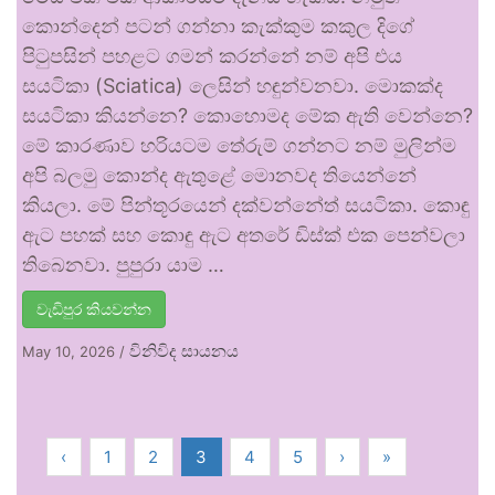
කොන්දෙන් පටන් ගන්නා කැක්කුම කකුල දිගේ
පිටුපසින් පහළට ගමන් කරන්නේ නම් අපි එය
සයටිකා (Sciatica) ලෙසින් හඳුන්වනවා. මොකක්ද
සයටිකා කියන්නෙ? කොහොමද මේක ඇති වෙන්නෙ?
මේ කාරණාව හරියටම තේරුම් ගන්නට නම් මුලින්ම
අපි බලමු කොන්ද ඇතුළේ මොනවද තියෙන්නේ
කියලා. මේ පින්තූරයෙන් දක්වන්නේත් සයටිකා. කොඳු
ඇට පහක් සහ කොඳු ඇට අතරේ ඩිස්ක් එක පෙන්වලා
තිබෙනවා. පුපුරා යාම …
වැඩිපුර කියවන්න
විනිවිද සායනය
May 10, 2026
/
‹
1
2
3
4
5
›
»