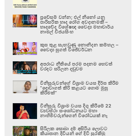
ප්‍රවේසම් වන්න; එල් නිනෝ යනු
පාරිසරික හෘද රෝග අවදානමකි –
හෘදවේද විශේෂඥ වෛද්‍ය මහාචාර්ය
නාමල් විජයසිංහ
කුස තුළ සැඟවුණු නොනිදන කම්හල –
වෛද්‍ය සුගත් විජේවර්ධන
අපරාධ නීතියේ පරම පදනම හෙවත්
වරදට සරිලන දඬුවම
විනිසුරුවන්ගේ විශ්‍රාම වයස දීර්ඝ කිරීම
“දොවාගත් කිරි කළයට ගොම මුසු
කිරීමක්”
විනිසුරු විශ්‍රාම වයස දිගු කිරීමේ 22
ව්‍යවස්ථා සංශෝධනයට මහා
නාහිමිවරුන්ගෙන් විරෝධයක් නෑ
සිරිලක සොබා දම් අසිරිය ලොවට
කියාපාන දිවියන් ගේ දිවි සුරකිමු