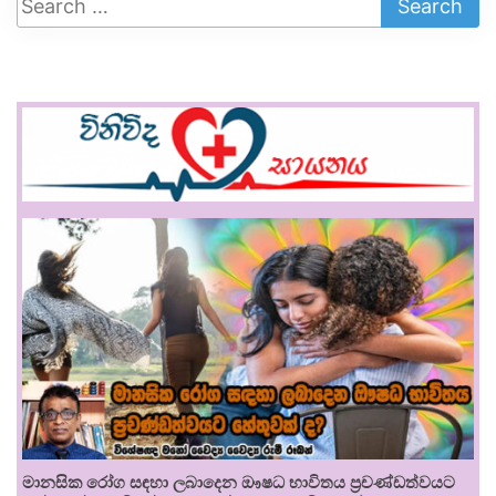
මානසික රෝග සඳහා ලබාදෙන ඖෂධ භාවිතය ප්‍රචණ්ඩත්වයට