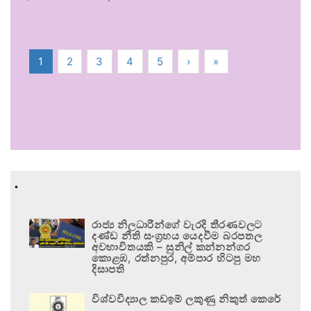
1
2
3
4
5
›
»
.
රාජ්‍ය නිලධාරීන්ගේ වැරදි තීරණවලට
දණ්ඩ නීති සංග්‍රහය යෙදවීම බරපතල
අවභාවිතයකි – සුනිල් කන්නන්ගර
කොළඹ, රත්නපුර, අම්පාර හිටපු මහ
දිසාපති
විශ්වවිද්‍යාල කඩඉම් ලකුණු නිකුත් කෙරේ