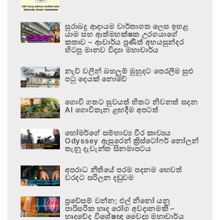
සුරාබදු ආදායම වාර්තාගත ලෙස ඉහළ
යාම සහ ආත්මභක්ෂක උරගයාගේ
කතාව – ආචාර්ය ප්‍රණීත් අභයසුන්දර
හිටපු මානව විද්‍යා මහාචාර්ය
නැව් වලින් බහලුම් මුහුදට පෙරලීම සුළු
පටු දෙයක් නොවේ
ගොවි ගතට සුවයත් හිතට නිවනත් සදන
AI ගොවිතැන ළඟදීම අපටත්
හෝමර්ගේ සම්භාව්‍ය වීර කාව්‍යය
Odyssey ඇසුරෙන් ක්‍රිස්ටෝෆර් නෝලන්
තැනූ දැවැන්ත සිනමාපටය
අපරාධ නීතියේ පරම පදනම හෙවත්
වරදට සරිලන දඬුවම
ප්‍රවේසම් වන්න; එල් නිනෝ යනු
පාරිසරික හෘද රෝග අවදානමකි –
හෘදවේද විශේෂඥ වෛද්‍ය මහාචාර්ය