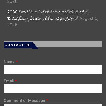
2026
2030 වන විට අධිවේගී මාර්ග පද්ධතියට කි.මී.
132ක්;සියලු වියදම් දේශීය අරමුදල්වලින්
August 5,
2026
CONTACT US
Name
*
Email
*
Comment or Message
*