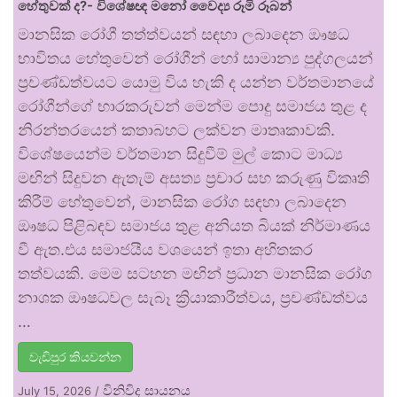
හේතුවක් ද?- විශේෂඥ මනෝ වෛද්‍ය රූමි රූබන්
මානසික රෝගී තත්ත්වයන් සඳහා ලබාදෙන ඖෂධ
භාවිතය හේතුවෙන් රෝගීන් හෝ සාමාන්‍ය පුද්ගලයන්
ප්‍රචණ්ඩත්වයට යොමු විය හැකි ද යන්න වර්තමානයේ
රෝගීන්ගේ භාරකරුවන් මෙන්ම පොදු සමාජය තුළ ද
නිරන්තරයෙන් කතාබහට ලක්වන මාතෘකාවකි.
විශේෂයෙන්ම වර්තමාන සිදුවීම් මුල් කොට මාධ්‍ය
මඟින් සිදුවන ඇතැම් අසත්‍ය ප්‍රචාර සහ කරුණු විකෘති
කිරීම් හේතුවෙන්, මානසික රෝග සඳහා ලබාදෙන
ඖෂධ පිළිබඳව සමාජය තුළ අනියත බියක් නිර්මාණය
වී ඇත.එය සමාජයීය වශයෙන් ඉතා අහිතකර
තත්වයකි. මෙම සටහන මඟින් ප්‍රධාන මානසික රෝග
නාශක ඖෂධවල සැබෑ ක්‍රියාකාරීත්වය, ප්‍රචණ්ඩත්වය
…
වැඩිපුර කියවන්න
විනිවිද සායනය
July 15, 2026
/