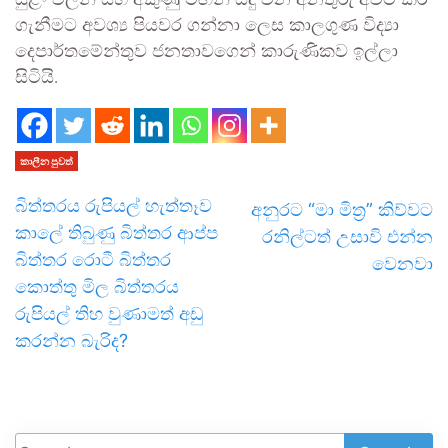
සුළං වලින් සහ අකුණු මඟින් සිදු වන අනතුරු අවම කර
ගැනීමට අවශ්‍ය පියවර ගන්නා ලෙස කාලගුණ විද්‍යා
දෙපාර්තමේන්තුව ජනතාවගෙන් කාරුණිකව ඉල්ලා
සිටියි.
කාලීන පුවත්
බිත්තරය රුපියල් හැත්තෑව
අනුරට “මා මිත්‍ර” කිව්වට
කාලේ තිබුණු බිත්තර ආප්ප
රනිල්ටත් උසාවි එන්න
බිත්තර රොටී බිත්තර
වෙනවා
කොත්තු මිල බිත්තරය
රුපියල් තිහ වුණාමත් අඩු
කරන්න බැරිද?