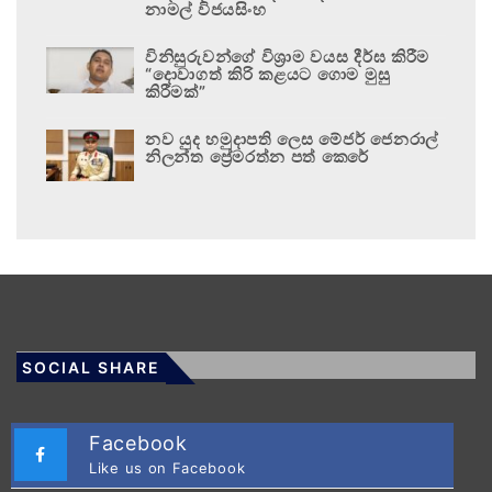
නාමල් විජයසිංහ
විනිසුරුවන්ගේ විශ්‍රාම වයස දීර්ඝ කිරීම
“දොවාගත් කිරි කළයට ගොම මුසු
කිරීමක්”
නව යුද හමුදාපති ලෙස මේජර් ජෙනරාල්
නිලන්ත ප්‍රේමරත්න පත් කෙරේ
SOCIAL SHARE
Facebook
Like us on Facebook