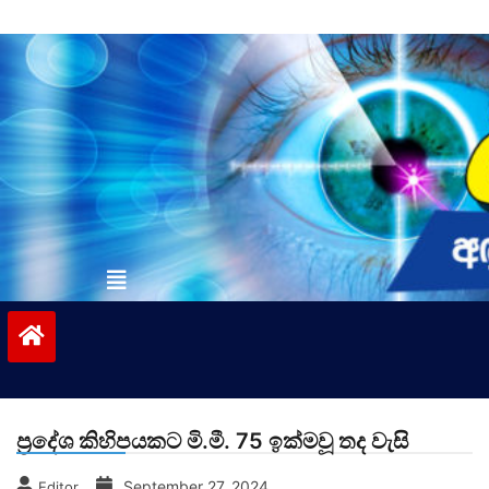
Skip
to
content
vinivida.lk
ප්‍රදේශ කිහිපයකට මි.මී. 75 ඉක්මවූ තද වැසි
September 27, 2024
Editor