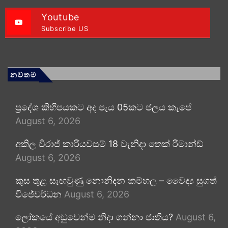
Youtube
Subscribe US
නවතම
ප්‍රදේශ කිහිපයකට අද පැය 05කට ජලය කැපේ
August 6, 2026
අකිල විරාජ් කාරියවසම් 18 වැනිදා තෙක් රිමාන්ඩ්
August 6, 2026
කුස තුළ සැඟවුණු නොනිදන කම්හල – වෛද්‍ය සුගත්
විජේවර්ධන
August 6, 2026
ලෝකයේ අඩුවෙන්ම නිදා ගන්නා ජාතිය?
August 6,