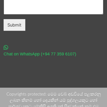
Submit
Chat on WhatsApp (+94 77 359 6107)
Copyrights protected: මෙම වෙබ් අඩවියේ පළකරනු
ලබන කිනම් හෝ දෙයකින් යම් පුද්ගලයකුට හෝ
පාර්ශවයකට යම්කිසි අගතියක් සිදුවන්නේ නම් එම