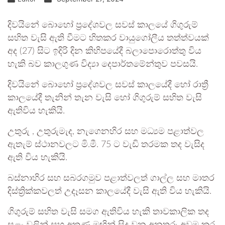
දිවයිනේ බොහෝ ප්‍රදේශවල සවස් කාලයේ ගිගුරුම්
සහිත වැසි ඇති වීමට හිතකර වායුගෝලීය තත්ත්වයක්
අද (27) සිට ඉදිරි දින කිහිපයේදී බලාපොරොත්තු විය
හැකි බව කාලගුණ විද්‍යා දෙපාර්තමේන්තුව පවසයි.
දිවයිනේ බොහෝ ප්‍රදේශවල සවස් කාලයේදී හෝ රාත්‍රී
කාලයේදී තැනින් තැන වැසි හෝ ගිගුරුම් සහිත වැසි
ඇතිවිය හැකියි.
උතුරු , උතුරුමැද, නැගෙනහිර සහ මධ්‍යම පළාත්වල
ඇතැම් ස්ථානවලට මි.මී. 75 ට වැඩි තරමක තද වැසිද
ඇති විය හැකියි.
බස්නාහිර සහ සබරගමුව පළාත්වලත් ගාල්ල සහ මාතර
දිස්ත්‍රික්කවලත් උදෑසන කාලයේදී වැසි ඇති විය හැකියි.
ගිගුරුම් සහිත වැසි සමග ඇතිවිය හැකි තාවකාලික තද