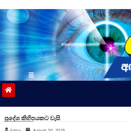
Skip
to
content
vinivida.lk
ප්‍රදේශ කිහිපයකට වැසි
August 30, 2025
Editor