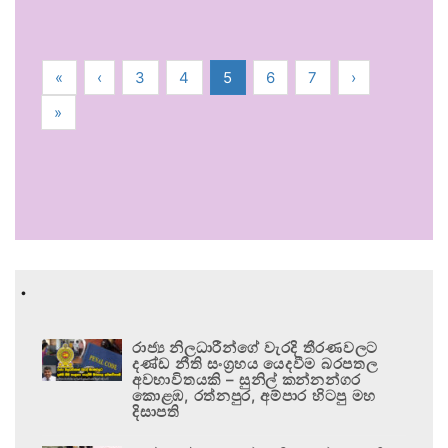
«
‹
3
4
5
6
7
›
»
.
රාජ්‍ය නිලධාරීන්ගේ වැරදි තීරණවලට
දණ්ඩ නීති සංග්‍රහය යෙදවීම බරපතල
අවභාවිතයකි – සුනිල් කන්නන්ගර
කොළඹ, රත්නපුර, අම්පාර හිටපු මහ
දිසාපති