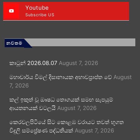
Youtube
Subscribe US
නවතම
කාටූන් 2026.08.07
August 7, 2026
මහාචාර්ය විමල් දිසානායක අභාවප්‍රාප්ත වේ
August
7, 2026
කල් ඉකුත් වූ ඖෂධ තොගයක් සමඟ සැපයුම්
ආයතනයක් වටලයි
August 7, 2026
කෙරවලපිටියේ සිට කොළඹ වරායට තවත් භූගත
විදුලි සම්ප්‍රේෂණ පද්ධතියක්
August 7, 2026