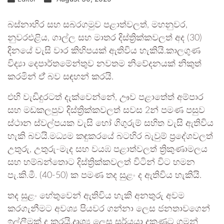
බස්නාහිර සහ සබරගමුව පළාත්වලත්, මහනුවර,
නුවරඑළිය, ගාල්ල සහ මාතර දිස්ත්‍රික්කවලත් අද (30)
දිනයේ වැසි වාර කිහිපයක් ඇතිවිය හැකියි.කාලගුණ
විද්‍යා දෙපාර්තමේන්තුව නවතම නිවේදනයක් නිකුත්
කරමින් ඒ් බව සඳහන් කරයි.
එහි වැඩිදුරටත් දැක්වෙන්නේ, ඌව පළාතේත් අම්පාර
සහ මඩකලපුව දිස්ත්‍රික්කවලත් සවස 2න් පමණ පසුව
ස්ථාන ස්වල්පයක වැසි හෝ ගිගුරුම් සහිත වැසි ඇතිවිය
හැකි බවයි.මධ්‍යම කඳුකරයේ බටහිර බැවුම් ප්‍රදේශවලත්
උතුරු, උතුරු-මැද සහ වයඹ පළාත්වලත් ත්‍රිකුණාමලය
සහ හම්බන්තොට දිස්ත්‍රික්කවලත් විටින් විට හමන
පැ.කි.මී. (40-50) ක පමණ තද සුළං ද ඇතිවිය හැකියි.
තද සුළං හේතුවෙන් ඇතිවිය හැකි අනතුරු අවම
කරගැනීමට අවශ්‍ය පියවර ගන්නා ලෙස ජනතාවගෙන්
ඉල්ලීමක් ද කරයි.දෘශ්‍ය ලෙස සූර්යයා දකුණට ගමන්