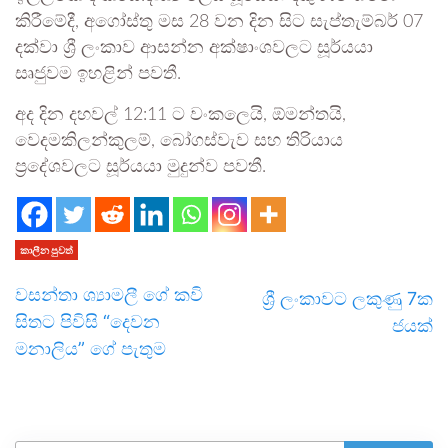
කිරීමේදී, අගෝස්තු මස 28 වන දින සිට සැප්තැම්බර් 07
දක්වා ශ්‍රී ලංකාව ආසන්න අක්ෂාංශවලට සූර්යයා
සෘජුවම ඉහළින් පවතී.
අද දින දහවල් 12:11 ට වංකලෙයි, ඕමන්තයි,
වෙදමකිලන්කුලම්, බෝගස්වැව සහ තිරියාය
ප්‍රදේශවලට සූර්යයා මුදුන්ව පවතී.
කාලීන පුවත්
වසන්තා ශ්‍යාමලී ගේ කවි
ශ්‍රී ලංකාවට ලකුණු 7ක
සිතට පිවිසි “දෙවන
ජයක්
මනාලිය” ගේ පැතුම