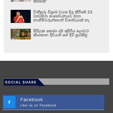
කිරීමක්”
විනිසුරු විශ්‍රාම වයස දිගු කිරීමේ 22
ව්‍යවස්ථා සංශෝධනයට මහා
නාහිමිවරුන්ගෙන් විරෝධයක් නෑ
සිරිලක සොබා දම් අසිරිය ලොවට
කියාපාන දිවියන් ගේ දිවි සුරකිමු
SOCIAL SHARE
Facebook
Like us on Facebook