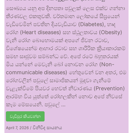
සෞඛ්‍යය යනු අප දිනපතා පවුලක් ලෙස එක්ව ගන්නා
තීරණවල එකතුවකි. වර්තමාන ලෝකයේ සීඝ්‍රයෙන්
වැඩිවෙමින් පවතින දියවැඩියාව (Diabetes), හෘද
රෝග (Heart diseases) සහ ස්ථුලතාවය (Obesity)
වැනි රෝග බොහොමයක් අපගේ ජීවන රටාව,
විශේෂයෙන්ම ආහාර රටාව සහ ශාරීරික ක්‍රියාකාරකම්
සමඟ සෘජුවම සම්බන්ධ වේ. අපේ රටේ බහුතරයක්
මිය යන්නේ මෙවැනි බෝ නොවන රෝග (Non-
communicable diseases) හේතුවෙන් වන අතර, එම
රෝගවලින් පවුලේ සාමාජිකයන් මුදවා ගැනීමේ
වැළැක්වීමේ පියවර හෙවත් නිවාරණය (Prevention)
ආරම්භ විය යුත්තේ රෝහලකින් නොව අපේ නිවසේ
කෑම මේසයෙනි. පවුලේ …
වැඩිපුර කියවන්න
විනිවිද සායනය
April 7, 2026
/