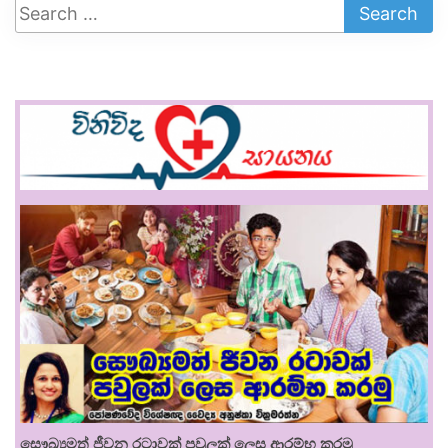
සෞඛ්‍යමත් ජීවන රටාවක් පවුලක් ලෙස ආරම්භ කරමු