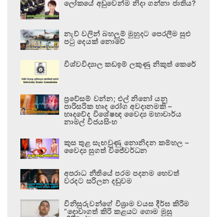
ලෝකයේ අඩුවෙන්ම නිදා ගන්නා ජාතිය?
නැව් වලින් බහලුම් මුහුදට පෙරලීම සුළු
පටු දෙයක් නොවේ
විශ්වවිද්‍යාල කඩඉම් ලකුණු නිකුත් කෙරේ
ප්‍රවේසම් වන්න; එල් නිනෝ යනු
පාරිසරික හෘද රෝග අවදානමකි –
හෘදවේද විශේෂඥ වෛද්‍ය මහාචාර්ය
නාමල් විජයසිංහ
කුස තුළ සැඟවුණු නොනිදන කම්හල –
වෛද්‍ය සුගත් විජේවර්ධන
අපරාධ නීතියේ පරම පදනම හෙවත්
වරදට සරිලන දඬුවම
විනිසුරුවන්ගේ විශ්‍රාම වයස දීර්ඝ කිරීම
“දොවාගත් කිරි කළයට ගොම මුසු