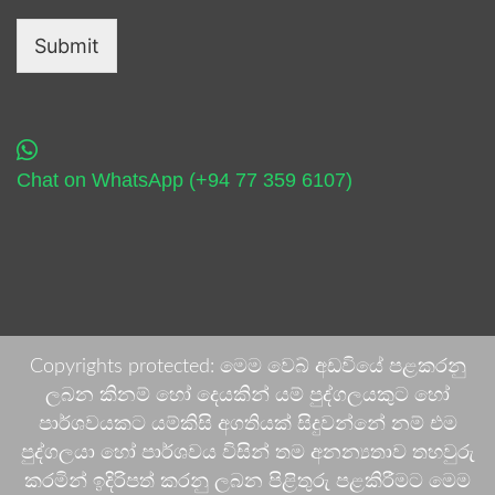
Submit
Chat on WhatsApp (+94 77 359 6107)
Copyrights protected: මෙම වෙබ් අඩවියේ පළකරනු
ලබන කිනම් හෝ දෙයකින් යම් පුද්ගලයකුට හෝ
පාර්ශවයකට යම්කිසි අගතියක් සිදුවන්නේ නම් එම
පුද්ගලයා හෝ පාර්ශවය විසින් තම අනන්‍යතාව තහවුරු
කරමින් ඉදිරිපත් කරනු ලබන පිළිතුරු පළකිරීමට මෙම