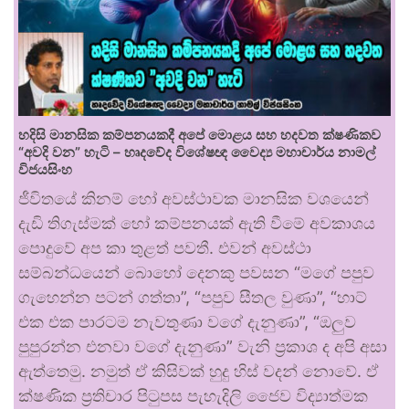
හදිසි මානසික කම්පනයකදී අපේ මොළය සහ හදවත ක්ෂණිකව
“අවදි වන” හැටි – හෘදවේද විශේෂඥ වෛද්‍ය මහාචාර්ය නාමල්
විජයසිංහ
ජීවිතයේ කිනම් හෝ අවස්ථාවක මානසික වශයෙන්
දැඩි තිගැස්මක් හෝ කම්පනයක් ඇති වීමේ අවකාශය
පොදුවේ අප කා තුළත් පවතී. එවන් අවස්ථා
සම්බන්ධයෙන් බොහෝ දෙනකු පවසන “මගේ පපුව
ගැහෙන්න පටන් ගත්තා”, “පපුව සීතල වුණා”, “හාට්
එක එක පාරටම නැවතුණා වගේ දැනුණා”, “ඔලුව
පුපුරන්න එනවා වගේ දැනුණා” වැනි ප්‍රකාශ ද අපි අසා
ඇත්තෙමු. නමුත් ඒ කිසිවක් හුදු හිස් වදන් නොවේ. ඒ
ක්ෂණික ප්‍රතිචාර පිටුපස පැහැදිලි ජෛව විද්‍යාත්මක