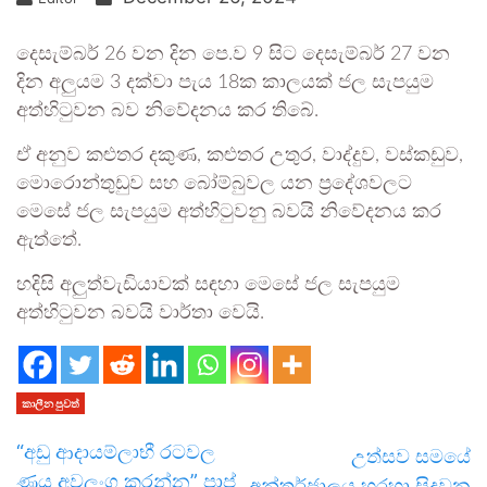
දෙසැම්බර් 26 වන දින පෙ.ව 9 සිට දෙසැම්බර් 27 වන
දින අලුයම 3 දක්වා පැය 18ක කාලයක් ජල සැපයුම
අත්හිටුවන බව නිවේදනය කර තිබේ.
ඒ අනුව කළුතර දකුණ, කළුතර උතුර, වාද්දුව, වස්කඩුව,
මොරොන්තුඩුව සහ බෝම්බුවල යන ප්‍රදේශවලට
මෙසේ ජල සැපයුම අත්හිටුවනු බවයි නිවේදනය කර
ඇත්තේ.
හදිසි අලුත්වැඩියාවක් සඳහා මෙසේ ජල සැපයුම
අත්හිටුවන බවයි වාර්තා වෙයි.
කාලීන පුවත්
“අඩු ආදායම්ලාභී රටවල
උත්සව සමයේ
ණය අවලංගු කරන්න” පාප්
අන්තර්ජාලය හරහා සිදුවන