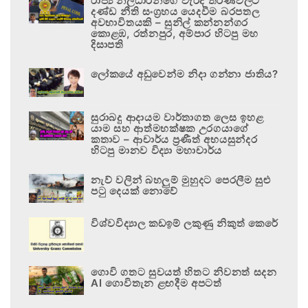
රාජ්‍ය නිලධාරීන්ගේ වැරදි තීරණවලට
දණ්ඩ නීති සංග්‍රහය යෙදවීම බරපතල
අවභාවිතයකි – සුනිල් කන්නන්ගර
කොළඹ, රත්නපුර, අම්පාර හිටපු මහ
දිසාපති
ලෝකයේ අඩුවෙන්ම නිදා ගන්නා ජාතිය?
සුරාබදු ආදායම වාර්තාගත ලෙස ඉහළ
යාම සහ ආත්මභක්ෂක උරගයාගේ
කතාව – ආචාර්ය ප්‍රණීත් අභයසුන්දර
හිටපු මානව විද්‍යා මහාචාර්ය
නැව් වලින් බහලුම් මුහුදට පෙරලීම සුළු
පටු දෙයක් නොවේ
විශ්වවිද්‍යාල කඩඉම් ලකුණු නිකුත් කෙරේ
ගොවි ගතට සුවයත් හිතට නිවනත් සදන
AI ගොවිතැන ළඟදීම අපටත්