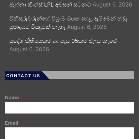
ජැෆ්නා කිංග්ස් LPL අවසන් සටනට
August 6, 2026
විනිසුරුවරුන්ගේ විශ්‍රාම වයස ඉහළ දැමීමෙන් නඩු
ප්‍රමාදයට විසඳුමක් නැහැ
August 6, 2026
ප්‍රදේශ කිහිපයකට අද පැය 05කට ජලය කැපේ
August 6, 2026
CONTACT US
Name
*
Email
*