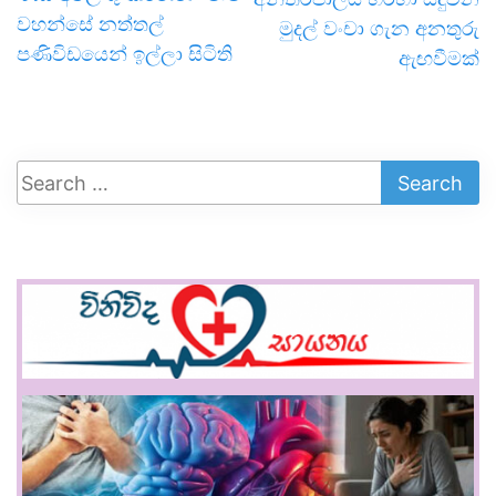
වහන්සේ නත්තල්
මුදල් වංචා ගැන අනතුරු
පණිවිඩයෙන් ඉල්ලා සිටිති
ඇඟවීමක්