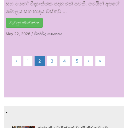
සහ මනෝ විද්‍යාත්මක පදනමක් පවතී. මෙයින් අපගේ
මොළය සහ හෘදය වස්තුව …
වැඩිපුර කියවන්න
විනිවිද සායනය
May 22, 2026
/
‹
1
2
3
4
5
›
»
.