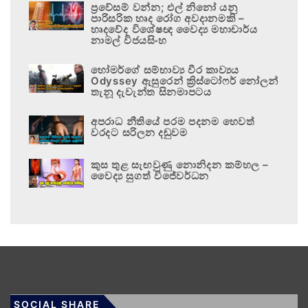
ප්‍රවේසම් වන්න; එල් නිනෝ යනු
පාරිසරික හෘද රෝග අවදානමකි –
හෘදවේද විශේෂඥ වෛද්‍ය මහාචාර්ය
නාමල් විජයසිංහ
හෝමර්ගේ සම්භාව්‍ය වීර කාව්‍යය
Odyssey ඇසුරෙන් ක්‍රිස්ටෝෆර් නෝලන්
තැනූ දැවැන්ත සිනමාපටය
අපරාධ නීතියේ පරම පදනම හෙවත්
වරදට සරිලන දඬුවම
කුස තුළ සැඟවුණු නොනිදන කම්හල –
වෛද්‍ය සුගත් විජේවර්ධන
SOCIAL SHARE