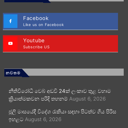
Facebook
Like us on Facebook
Youtube
Subscribe US
නවතම
නීතිවිරෝධී වෙබ් අඩවි 24ක් ලංකාව තුළ වහාම
ක්‍රියාත්මකවන පරිදි තහනම්
August 6, 2026
ජූලි මාසයේදී විදේශ රැකියා සඳහා පිටත්ව ගිය පිරිස
ඉහළට
August 6, 2026