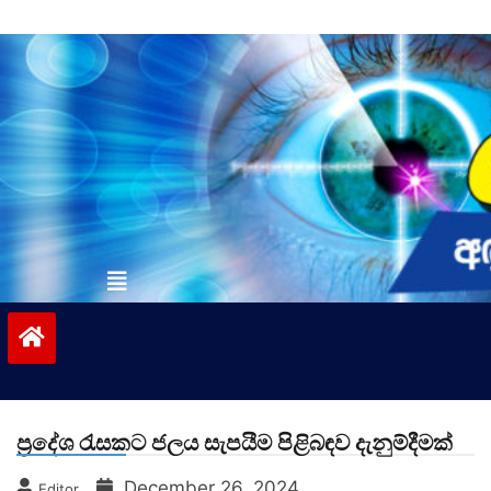
Skip
to
content
vinivida.lk
ප්‍රදේශ රැසකට ජලය සැපයීම පිළිබඳව දැනුම්දීමක්
December 26, 2024
Editor