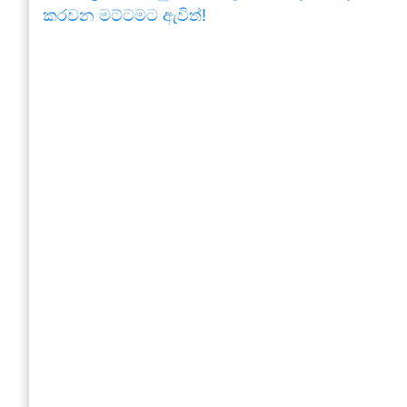
කරවන මට්ටමට ඇවිත්!