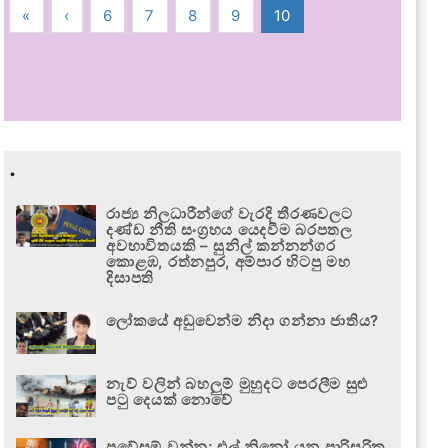
«
‹
6
7
8
9
10
.
රාජ්‍ය නිලධාරීන්ගේ වැරදි තීරණවලට
දණ්ඩ නීති සංග්‍රහය යෙදවීම බරපතල
අවභාවිතයකි – සුනිල් කන්නන්ගර
කොළඹ, රත්නපුර, අම්පාර හිටපු මහ
දිසාපති
ලෝකයේ අඩුවෙන්ම නිදා ගන්නා ජාතිය?
නැව් වලින් බහලුම් මුහුදට පෙරලීම සුළු
පටු දෙයක් නොවේ
ප්‍රවේසම් වන්න; එල් නිනෝ යනු පාරිසරික