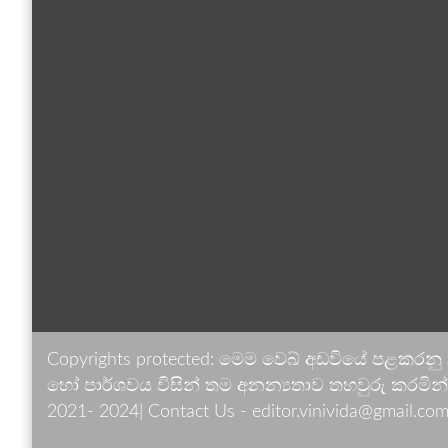
Copyrights protected: මෙම වෙබ් අඩවියේ පළකරනු
හෝ පාර්ශවය විසින් තම අනන්‍යතාව තහවුරු කරමින් ඉ
2021- 2024| Contact Us - editor.vinivida@gmail.com