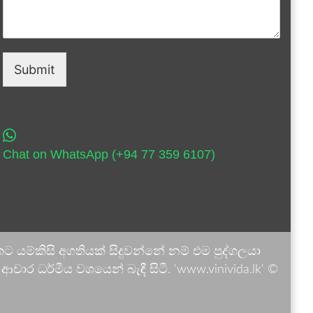
Submit
Chat on WhatsApp (+94 77 359 6107)
 යම්කිසි අගතියක් සිදුවන්නේ නම් එම පුද්ගලයා
ාර ධර්මීය වශයෙන් බැඳී සිටී. 'www.vinivida.lk' ©