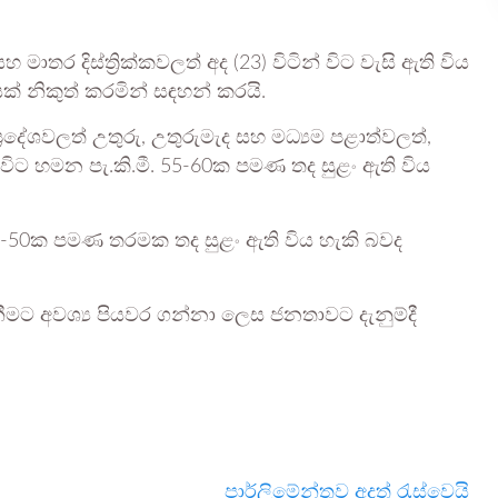
ාතර දිස්ත්‍රික්කවලත් අද (23) විටින් විට වැසි ඇති විය
ක් නිකුත් කරමින් සඳහන් කරයි.
‍රදේශවලත් උතුරු, උතුරුමැද සහ මධ්‍යම පළාත්වලත්,
න් විට හමන පැ.කි.මී. 55-60ක පමණ තද සුළං ඇති විය
. 40-50ක පමණ තරමක තද සුළං ඇති විය හැකි බවද
නීමට අවශ්‍ය පියවර ගන්නා ලෙස ජනතාවට දැනුම්දී
පාර්ලිමේන්තුව අදත් රැස්වෙයි