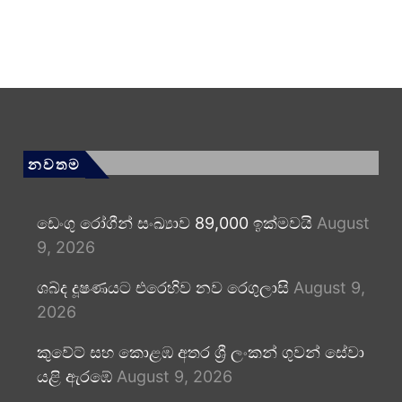
නවතම
ඩෙංගු රෝගීන් සංඛ්‍යාව 89,000 ඉක්මවයි
August
9, 2026
ශබ්ද දූෂණයට එරෙහිව නව රෙගුලාසි
August 9,
2026
කුවේට් සහ කොළඹ අතර ශ්‍රී ලංකන් ගුවන් සේවා
යළි ඇරඹේ
August 9, 2026