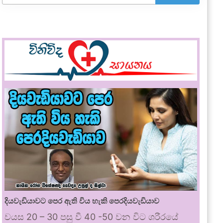
දියවැඩියාවට පෙර ඇති විය හැකි පෙරදියවැඩියාව
වයස 20 – 30 පසු වී 40 -50 වන විට ශරීරයේ