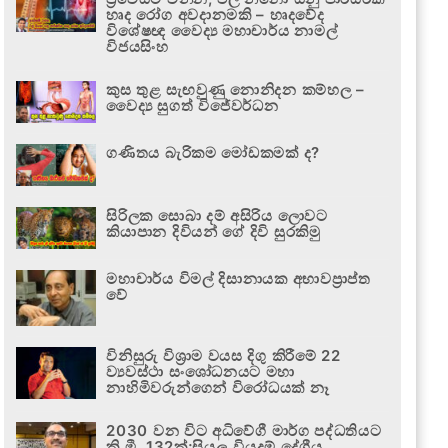
හෘද රෝග අවදානමකි – හෘදවේද
විශේෂඥ වෛද්‍ය මහාචාර්ය නාමල්
විජයසිංහ
කුස තුළ සැඟවුණු නොනිදන කම්හල –
වෛද්‍ය සුගත් විජේවර්ධන
ගණිතය බැරිකම මෝඩකමක් ද?
සිරිලක සොබා දම් අසිරිය ලොවට
කියාපාන දිවියන් ගේ දිවි සුරකිමු
මහාචාර්ය විමල් දිසානායක අභාවප්‍රාප්ත
වේ
විනිසුරු විශ්‍රාම වයස දිගු කිරීමේ 22
ව්‍යවස්ථා සංශෝධනයට මහා
නාහිමිවරුන්ගෙන් විරෝධයක් නෑ
2030 වන විට අධිවේගී මාර්ග පද්ධතියට
කි.මී. 132ක්;සියලු වියදම් දේශීය