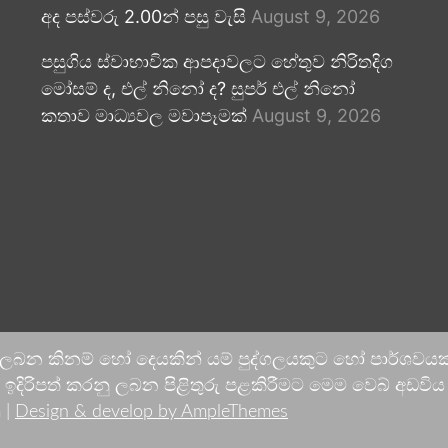
අද පස්වරු 2.00න් පසු වැසි
August 9, 2026
පසුගිය ස්වාභාවික ආපදාවලට හේතුව නිරිතදිග
මෝසම් ද, එල් නිනෝ ද? සුපර් එල් නිනෝ
කතාව මාධ්‍යවල මවාපෑමක්
August 9, 2026
 ලබන කිනම් හෝ දෙයකින් යම් පුද්ගලයකුට හෝ පාර්ශවයකට
දිරිපත් කරනු ලබන පිළිතුරු පළකිරීමට මෙම වෙබ් අඩවිය ආච
 |
Design & develop by AmpleThemes