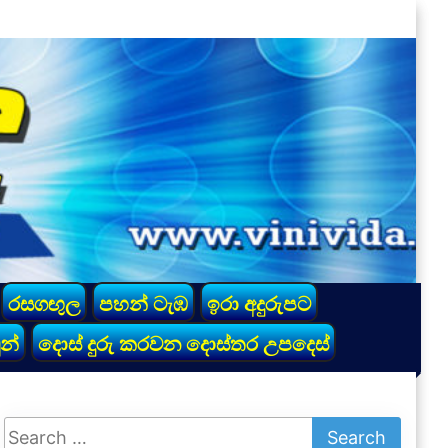
රසගඟුල
පහන් ටැඹ
ඉරා අදුරුපට
න්
දොස් දුරු කරවන දොස්තර උපදෙස්