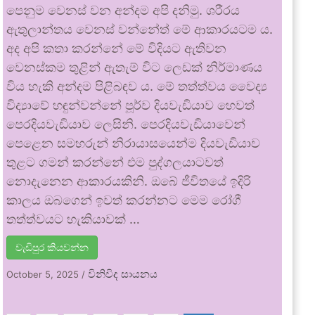
පෙනුම වෙනස් වන අන්දම අපි දනිමු. ශරීරය
ඇතුලාන්තය වෙනස් වන්නේත් මේ ආකාරයටම ය.
අද අපි කතා කරන්නේ මේ විදියට ඇතිවන
වෙනස්කම තුළින් ඇතැම් විට ලෙඩක් නිර්මාණය
විය හැකි අන්දම පිළිබඳව ය. මේ තත්ත්වය වෛද්‍ය
විද්‍යාවේ හඳුන්වන්නේ පූර්ව දියවැඩියාව හෙවත්
පෙරදියවැඩියාව ලෙසිනි. පෙරදියවැඩියාවෙන්
පෙළෙන සමහරුන් නිරායාසයෙන්ම දියවැඩියාව
තුළට ගමන් කරන්නේ එම පුද්ගලයාටවත්
නොදැනෙන ආකාරයකිනි. ඔබේ ජීවිතයේ ඉදිරි
කාලය ඔබගෙන් ඉවත් කරන්නට මෙම රෝගී
තත්ත්වයට හැකියාවක් …
වැඩිපුර කියවන්න
විනිවිද සායනය
October 5, 2025
/