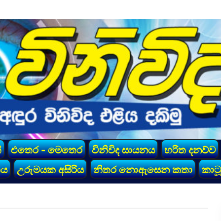
්
එතෙර - මෙතෙර
විනිවිද සායනය
හරිත දනව්ව
කය
උරුමයක අසිරිය
නිතර නොඇසෙන කතා
කාටූ