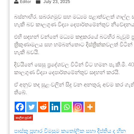
July 23, 2025
Editor
බස්නාහිර, සබරගමුව සහ මධ්‍යම පළාත්වලත් ගාල්ල සහ ම
හැකි බව කාලගුණ විද්‍යා දෙපාර්තමේන්තුව නිවේදනය
එහි සඳහන් වන්නේ මධ්‍යම කඳුකරයේ බටහිර බැවුම් ප්
ත්‍රිකුණාමලය සහ හම්බන්තොට දිස්ත්‍රික්කවලත් විටි
හැකි බවයි.
දිවයිනේ සෙසු ප්‍රදේශවල විටින් විට හමන පැ.කි.මී
කාලගුණ විද්‍යා දෙපාර්තමේන්තුව සඳහන් කරයි.
ඒ අනුව තද සුළංවලින් සිදු වන අනතුරු අවම කර ගැ
තිබේ.
කාලීන පුවත්
පාස්කු ප්‍රහාර විමසුම කතෝලික සභා දීප්තිය ද හීන