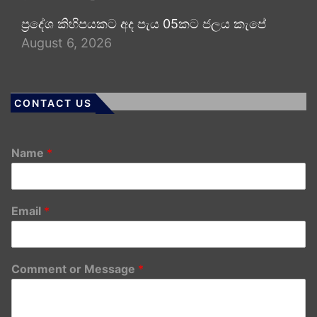
ප්‍රදේශ කිහිපයකට අද පැය 05කට ජලය කැපේ
August 6, 2026
CONTACT US
Name
*
Email
*
Comment or Message
*