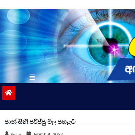
Skip
to
content
vinivida.lk
පාන් සීනි පරිප්පු මිල පහළට
March 8, 2023
Editor