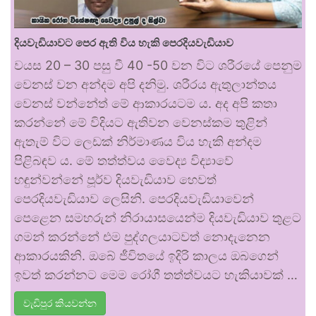
දියවැඩියාවට පෙර ඇති විය හැකි පෙරදියවැඩියාව
වයස 20 – 30 පසු වී 40 -50 වන විට ශරීරයේ පෙනුම
වෙනස් වන අන්දම අපි දනිමු. ශරීරය ඇතුලාන්තය
වෙනස් වන්නේත් මේ ආකාරයටම ය. අද අපි කතා
කරන්නේ මේ විදියට ඇතිවන වෙනස්කම තුළින්
ඇතැම් විට ලෙඩක් නිර්මාණය විය හැකි අන්දම
පිළිබඳව ය. මේ තත්ත්වය වෛද්‍ය විද්‍යාවේ
හඳුන්වන්නේ පූර්ව දියවැඩියාව හෙවත්
පෙරදියවැඩියාව ලෙසිනි. පෙරදියවැඩියාවෙන්
පෙළෙන සමහරුන් නිරායාසයෙන්ම දියවැඩියාව තුළට
ගමන් කරන්නේ එම පුද්ගලයාටවත් නොදැනෙන
ආකාරයකිනි. ඔබේ ජීවිතයේ ඉදිරි කාලය ඔබගෙන්
ඉවත් කරන්නට මෙම රෝගී තත්ත්වයට හැකියාවක් …
වැඩිපුර කියවන්න