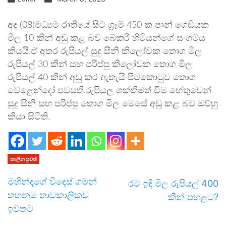
අද (08)මධ්‍යම රාතියේ සිට ග්‍රෑම් 450 ක පාන් ගෙඩියක
මිල 10 කින් අඩු කළ බව බේකරි හිමියන්ගේ සංගමය
කියයි.ඒ අතර රුපියල් සුදු සීනි කිලෝවක තොග මිල
රුපියල් 30 කින් සහ පරිප්පු කිලෝවක තොග මිල
රුපියල් 40 කින් අඩු කර ඇතැයි පිටකොටුව තොග
වෙළෙන්දෝ පවසති.රුපියල ශක්තිමත් වීම හේතුවෙන්
සුදු සීනි සහ පරිප්පු තොග මිල මෙසේ අඩු කළ බව ඔව්හු
කියා සිටිති.
කාලීන පුවත්
මහින්දගේ විදෙස් ගමන්
රට ඉඳි මිල රුපියල් 400
තහනම තාවකාලිකව
කින් පහළට?
ඉවතට