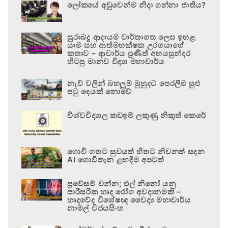
ලෝකයේ අඩුවෙන්ම නිදා ගන්නා ජාතිය?
සුරාබදු ආදායම වාර්තාගත ලෙස ඉහළ
යාම සහ ආත්මභක්ෂක උරගයාගේ
කතාව – ආචාර්ය ප්‍රණීත් අභයසුන්දර
හිටපු මානව විද්‍යා මහාචාර්ය
නැව් වලින් බහලුම් මුහුදට පෙරලීම සුළු
පටු දෙයක් නොවේ
විශ්වවිද්‍යාල කඩඉම් ලකුණු නිකුත් කෙරේ
ගොවි ගතට සුවයත් හිතට නිවනත් සදන
AI ගොවිතැන ළඟදීම අපටත්
ප්‍රවේසම් වන්න; එල් නිනෝ යනු
පාරිසරික හෘද රෝග අවදානමකි –
හෘදවේද විශේෂඥ වෛද්‍ය මහාචාර්ය
නාමල් විජයසිංහ