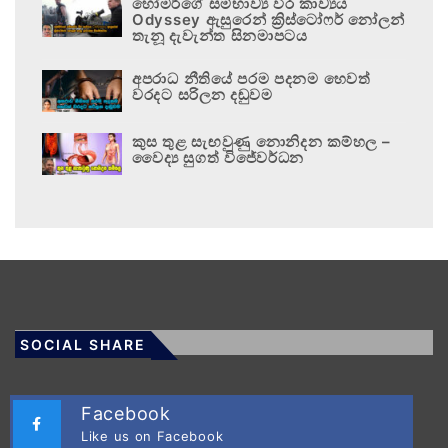
හෝමර්ගේ සම්භාව්‍ය වීර කාව්‍යය
Odyssey ඇසුරෙන් ක්‍රිස්ටෝෆර් නෝලන්
තැනූ දැවැන්ත සිනමාපටය
අපරාධ නීතියේ පරම පදනම හෙවත්
වරදට සරිලන දඬුවම
කුස තුළ සැඟවුණු නොනිදන කම්හල –
වෛද්‍ය සුගත් විජේවර්ධන
SOCIAL SHARE
Facebook
Like us on Facebook