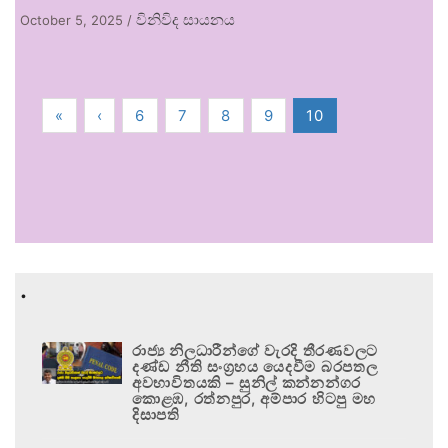
විනිවිද සායනය
October 5, 2025
/
«
‹
6
7
8
9
10
.
රාජ්‍ය නිලධාරීන්ගේ වැරදි තීරණවලට
දණ්ඩ නීති සංග්‍රහය යෙදවීම බරපතල
අවභාවිතයකි – සුනිල් කන්නන්ගර
කොළඹ, රත්නපුර, අම්පාර හිටපු මහ
දිසාපති