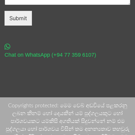
Submit
Chat on WhatsApp (+94 77 359 6107)
Copyrights protected: මෙම වෙබ් අඩවියේ පළකරනු
ලබන කිනම් හෝ දෙයකින් යම් පුද්ගලයකුට හෝ
පාර්ශවයකට යම්කිසි අගතියක් සිදුවන්නේ නම් එම
පුද්ගලයා හෝ පාර්ශවය විසින් තම අනන්‍යතාව තහවුරු