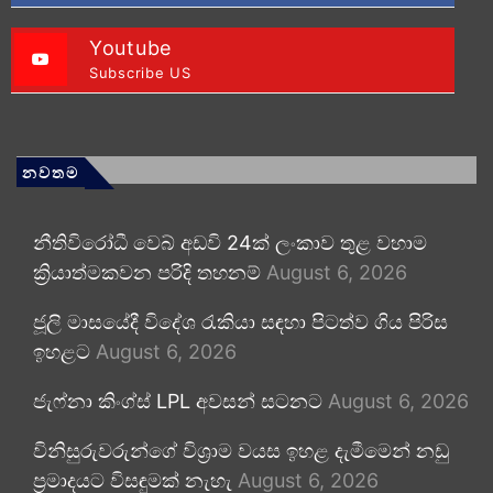
Youtube
Subscribe US
නවතම
නීතිවිරෝධී වෙබ් අඩවි 24ක් ලංකාව තුළ වහාම
ක්‍රියාත්මකවන පරිදි තහනම්
August 6, 2026
ජූලි මාසයේදී විදේශ රැකියා සඳහා පිටත්ව ගිය පිරිස
ඉහළට
August 6, 2026
ජැෆ්නා කිංග්ස් LPL අවසන් සටනට
August 6, 2026
විනිසුරුවරුන්ගේ විශ්‍රාම වයස ඉහළ දැමීමෙන් නඩු
ප්‍රමාදයට විසඳුමක් නැහැ
August 6, 2026