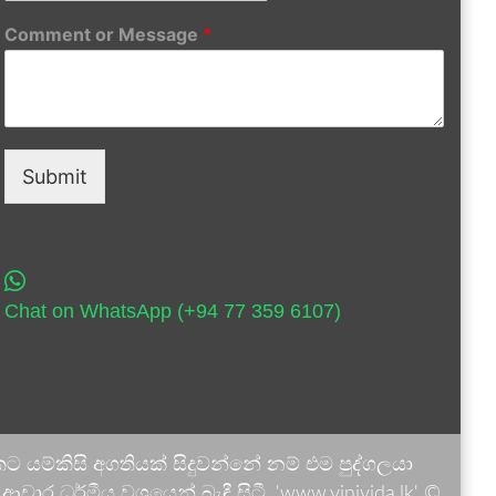
Comment or Message
*
Submit
Chat on WhatsApp (+94 77 359 6107)
 යම්කිසි අගතියක් සිදුවන්නේ නම් එම පුද්ගලයා
ාර ධර්මීය වශයෙන් බැඳී සිටී. 'www.vinivida.lk' ©