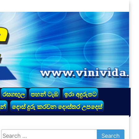
රසගඟුල
පහන් ටැඹ
ඉරා අදුරුපට
න්
දොස් දුරු කරවන දොස්තර උපදෙස්