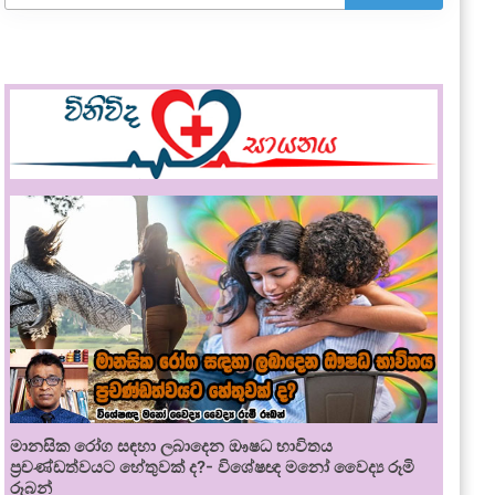
මානසික රෝග සඳහා ලබාදෙන ඖෂධ භාවිතය
ප්‍රචණ්ඩත්වයට හේතුවක් ද?- විශේෂඥ මනෝ වෛද්‍ය රූමි
රූබන්