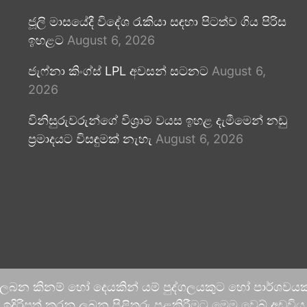
ජූලි මාසයේදී විදේශ රැකියා සඳහා පිටත්ව ගිය පිරිස
ඉහළට
August 6, 2026
ජැෆ්නා කිංග්ස් LPL අවසන් සටනට
August 6,
2026
විනිසුරුවරුන්ගේ විශ්‍රාම වයස ඉහළ දැමීමෙන් නඩු
ප්‍රමාදයට විසඳුමක් නැහැ
August 6, 2026
 ලබන කිනම් හෝ දෙයකින් යම් පුද්ගලයකුට හෝ පාර්ශවයකට
දිරිපත් කරනු ලබන පිළිතුරු පළකිරීමට මෙම වෙබ් අඩවිය ආච