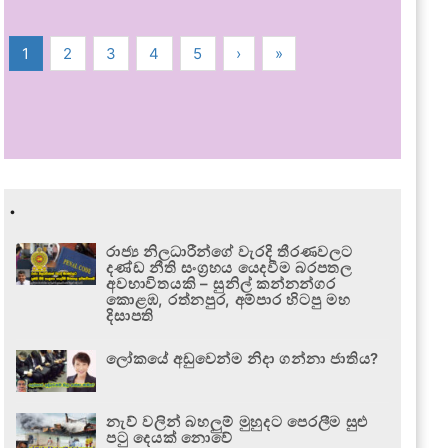
1
2
3
4
5
›
»
.
රාජ්‍ය නිලධාරීන්ගේ වැරදි තීරණවලට
දණ්ඩ නීති සංග්‍රහය යෙදවීම බරපතල
අවභාවිතයකි – සුනිල් කන්නන්ගර
කොළඹ, රත්නපුර, අම්පාර හිටපු මහ
දිසාපති
ලෝකයේ අඩුවෙන්ම නිදා ගන්නා ජාතිය?
නැව් වලින් බහලුම් මුහුදට පෙරලීම සුළු
පටු දෙයක් නොවේ