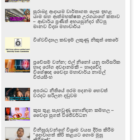
සුරාබදු ආදායම වාර්තාගත ලෙස ඉහළ
යාම සහ ආත්මභක්ෂක උරගයාගේ කතාව
– ආචාර්ය ප්‍රණීත් අභයසුන්දර හිටපු
මානව විද්‍යා මහාචාර්ය
විශ්වවිද්‍යාල කඩඉම් ලකුණු නිකුත් කෙරේ
ප්‍රවේසම් වන්න; එල් නිනෝ යනු පාරිසරික
හෘද රෝග අවදානමකි – හෘදවේද
විශේෂඥ වෛද්‍ය මහාචාර්ය නාමල්
විජයසිංහ
අපරාධ නීතියේ පරම පදනම හෙවත්
වරදට සරිලන දඬුවම
කුස තුළ සැඟවුණු නොනිදන කම්හල –
වෛද්‍ය සුගත් විජේවර්ධන
විනිසුරුවන්ගේ විශ්‍රාම වයස දීර්ඝ කිරීම
“දොවාගත් කිරි කළයට ගොම මුසු
කිරීමක්”