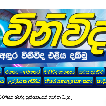
්
එතෙර - මෙතෙර
විනිවිද සායනය
හරිත දනව්ව
කය
උරුමයක අසිරිය
නිතර නොඇසෙන කතා
කාටූ
0%ක ඡන්ද ප්‍රතිශතයක් ගන්න බැහැ