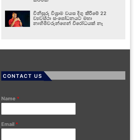
විනිසුරු විශ්‍රාම වයස දිගු කිරීමේ 22
ව්‍යවස්ථා සංශෝධනයට මහා
නාහිමිවරුන්ගෙන් විරෝධයක් නෑ
CONTACT US
Name
*
Email
*