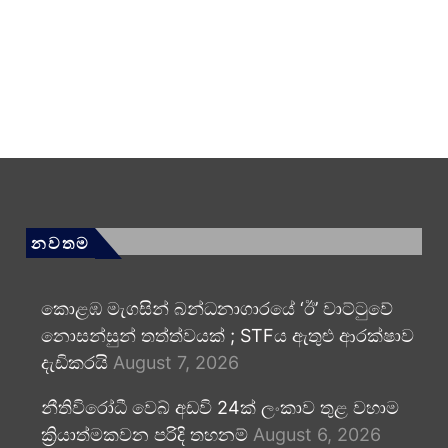
නවතම
කොළඹ මැගසින් බන්ධනාගාරයේ ‘ඊ’ වාට්ටුවේ
නොසන්සුන් තත්ත්වයක් ; STFය ඇතුළු ආරක්ෂාව
දැඩිකරයි
August 7, 2026
නීතිවිරෝධී වෙබ් අඩවි 24ක් ලංකාව තුළ වහාම
ක්‍රියාත්මකවන පරිදි තහනම්
August 6, 2026