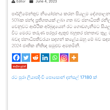
June 4, 2023
Editor
පාර්ලිමේන්තුව නියෝජනය කරන සියලුම දේශපාලන
50%ක ඡන්ද ප්‍රතිශතයක් ලබා ගත බව ජනාධිපති රනිල්
වෙනුවට ආර්ථික අර්බුදයෙන් රට ගොඩගැනීමට සියලු
විට මෙරට තරුණ පරපුර ඇතුළු බහුතර ජනතාව තුළ 
බවද ජනාධිපතිවරයා සඳහන් කළේය.ඔහු මේ බව සඳහන
2024 ජාතික නීතිඥ සමුළුව අමතමිනි.
කාලීන පුවත්
රට පුරා ලියාපදිංචි පොසොන් දන්සල් 17180 ක්