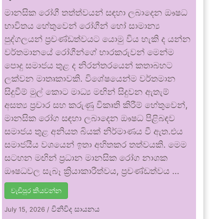
මානසික රෝගී තත්ත්වයන් සඳහා ලබාදෙන ඖෂධ
භාවිතය හේතුවෙන් රෝගීන් හෝ සාමාන්‍ය
පුද්ගලයන් ප්‍රචණ්ඩත්වයට යොමු විය හැකි ද යන්න
වර්තමානයේ රෝගීන්ගේ භාරකරුවන් මෙන්ම
පොදු සමාජය තුළ ද නිරන්තරයෙන් කතාබහට
ලක්වන මාතෘකාවකි. විශේෂයෙන්ම වර්තමාන
සිදුවීම් මුල් කොට මාධ්‍ය මඟින් සිදුවන ඇතැම්
අසත්‍ය ප්‍රචාර සහ කරුණු විකෘති කිරීම් හේතුවෙන්,
මානසික රෝග සඳහා ලබාදෙන ඖෂධ පිළිබඳව
සමාජය තුළ අනියත බියක් නිර්මාණය වී ඇත.එය
සමාජයීය වශයෙන් ඉතා අහිතකර තත්වයකි. මෙම
සටහන මඟින් ප්‍රධාන මානසික රෝග නාශක
ඖෂධවල සැබෑ ක්‍රියාකාරීත්වය, ප්‍රචණ්ඩත්වය …
වැඩිපුර කියවන්න
විනිවිද සායනය
July 15, 2026
/