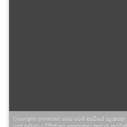
Copyrights protected: මෙම වෙබ් අඩවියේ පළකරනු
හෝ පාර්ශවය විසින් තම අනන්‍යතාව තහවුරු කරමින් ඉ