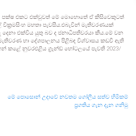
 පක්ෂ එකට එක්වුවත් මේ මොහොතේ ඒ කිසිවෙකුටත්
 වික්‍රමසිංහ මහතා පැවසීය.එබැවින් මැතිවරණයක්
 දෙනා එක්විය යුතු බව ද ජනාධිපතිවරයා කීය.මේ වන
මැතිවරණ හා දේශපාලනය පිළිබඳ විශ්වාසය කඩවී ඇති
් කළේ නුවරඑළිය ග්‍රෑන්ඩ් හෝටලයේ පැවති 2023/
මේ පොසොන් උදාවේ නවතම ගෝලීය සත්ව හිමිකම්
ප්‍රගතිය ගැන දැන ගනිමු