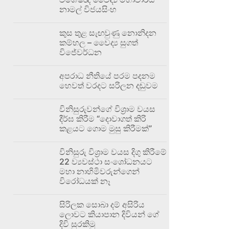
නාමල් විජයසිංහ
කුස තුළ සැඟවුණු නොනිදන
කම්හල – වෛද්‍ය සුගත්
විජේවර්ධන
අපරාධ නීතියේ පරම පදනම
හෙවත් වරදට සරිලන දඬුවම
විනිසුරුවන්ගේ විශ්‍රාම වයස
දීර්ඝ කිරීම “දොවාගත් කිරි
කළයට ගොම මුසු කිරීමක්”
විනිසුරු විශ්‍රාම වයස දිගු කිරීමේ
22 ව්‍යවස්ථා සංශෝධනයට
මහා නාහිමිවරුන්ගෙන්
විරෝධයක් නෑ
සිරිලක සොබා දම් අසිරිය
ලොවට කියාපාන දිවියන් ගේ
දිවි සුරකිමු