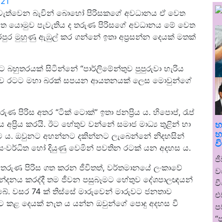
021
පැවැත්වෙන බැවින් බොහෝ පිරිසකගේ අවධානය ඒ වෙත
ෙත යොමුව පැවැතිය ද තරුණ පිරිසගේ අවධානය මේ වෙත
පුර මුහුණු ඇඹුල් කර ගන්නේ ඉතා අප්‍රසන්න දෙයක් මතක්
ට බහුතරයක් සිටින්නේ “පාර්ලිමේන්තුව පුපුරුවා හැරිය
න්තුව රටට මහා බරක් සපයන ආයතනයක් ලෙස මොවුන්ගේ
ණ පිරිස අතර “ටික් ටොක්” ඉතා ජනප්‍රිය ය. හිපොප්, රැප්
අප්‍රිය කරයි. ඊට හේතුව වන්නේ සමාජ මාධ්‍ය තුළින් හා
හ
හ
ප කිරීම ය. ඔවුනට අහන්නට දකින්නට ලැබෙන්නේ නිදහසින්
ව
සංවර්ධිත හෝ දියුණු වෙමින් පවතින රටක් යන අදහස ය.
ජ
රුණ පිරිස ගත කරන ජීවිතත්, වර්තමානයේ ලංකාවේ
ව
සංසන්දනය කරද්දී තම ජීවන පසුබෑමට හේතුව දේශපාලඥයන්
ව
බේ. වසර 74 ක් තිස්සේ මාරුවෙන් මාරුවට ජනතාව
එ
 කළ දෙයක් නැත ය යන්න ඔවුන්ගේ පොදු අදහස වී
ප
“