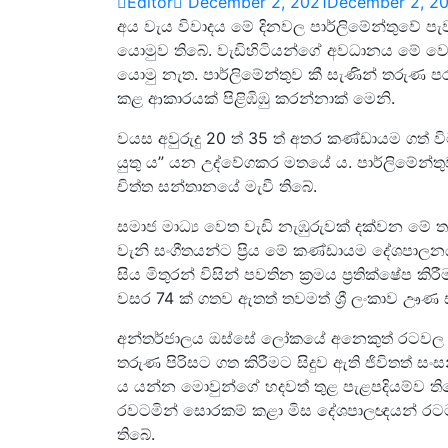
Editor
December 2, 2021
December 2, 2
අය වැය විවාදය මේ දිනවල පාර්ලිමේන්තුවේ 
යොමුව තිබේ. වැඩිහිටියන්ගේ අවධානය මේ ව
යොමු නැත. පාර්ලිමේන්තුව කී සැණින් තරුණ පර
කළ ආකාරයක් පිළිඹිඹු කරන්නාක් මෙනි.
වයස අවුරුදු 20 ත් 35 ත් අතර කණ්ඩායම ගත් වි
යුතු ය” යන උද්වේගකර මතයේ ය. පාර්ලිමේ
චිත්ත සන්තානයේ මැවී තිබේ.
සමාජ මාධ්‍ය වෙත වැඩි නැඹුරුවක් දක්වන මේ තරු
වැනි සංගීතයන්ට ප්‍රිය මේ කණ්ඩායම දේශපාලනය 
සිය මිතුරන් විසින් පවතින ක්‍රමය ප්‍රතික්ෂේ
වසර 74 ක් ගතව ඇතත් තවමත් ශ්‍රී ලංකාව ඌණ 
අන්තර්ජාලය ඔස්සේ ලෝකයේ අනෙකුත් රටවල ත
තරුණ පිරිසට ගත කිරීමට සිදුව ඇති ජිවිතත් 
ය යන්න මොවුන්ගේ හදවත් තුළ පැළපදියම්ව ති
රවටමින් සොරකම් කළා මිස දේශපාලඥයන් රටට
තිබේ.