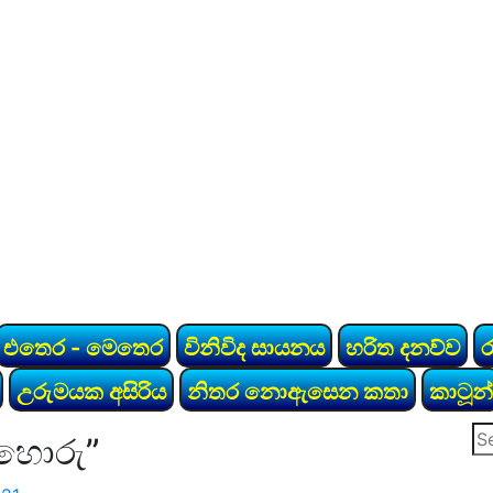
එතෙර - මෙතෙර
විනිවිද සායනය
හරිත දනව්ව
උරුමයක අසිරිය
නිතර නොඇසෙන කතා
කාටූන්
Se
 හොරු”
for