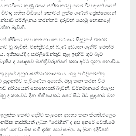
 ජනප්‍රිය කරවීමට කුණු රසය ජනිත කරවූ මෙම විවාදයන් සමත්
මෙම විවාද සහිත විඩියෝ කොටස් ලක්ෂ ගණන් ප්‍රේක්ෂකයන්
හැන්සාඩ් පරිශීලනය කරන්නට දරුවන් යොමු නොකළේ
තින බැවිනි.
් ඉවත් කිරීමට පවා කතානායක වරයාට සිදුවූයේ එතරම්
නට වූ බැවිනි. මන්ත්‍රීවරුන් බැණ අඩගසා ගැනීම් මෙන්ම
ය. අතීතයේදී ද පාර්ලිමේන්තුව තුළ ඉඳහිට ගුටි බැට
ැතිය ද පොදුවේ මන්ත්‍රීවරුන්ගේ කතා අර්ථ ශූන්‍ය නොවීය.
ු වූයේ අනුර බණ්ඩාරනායක ය. ඔහු පාර්ලිමේන්තු
 සුදානම්ව පැමිණෙන අයෙකි. ඔහු කතා කරන විට
තාව අර්ථයෙන් පොහොසත් බැවිනි. වර්තමානයේ එලෙස
. ඔහු ද කතාවට දින කිහිපයකට පෙර සිට ඊට සුදානම් වන
වරියන් ඉලක්ක කොට දෙපිට කැපෙන අසභ්‍ය කතා කියති.එලෙස
ානසික තෘප්තියක් ලබන “රෝගීන්” ද අප අතරේ වෙති.මේ
 යනවා මිස එහි දත්ත හෝ සංඛ්‍යා ලේඛන ඉදිරිපත්