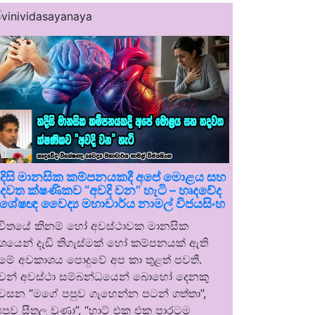
දිසි මානසික කම්පනයකදී අපේ මොළය සහ
දවත ක්ෂණිකව “අවදි වන” හැටි – හෘදවේද
ිශේෂඥ වෛද්‍ය මහාචාර්ය නාමල් විජයසිංහ
ීවිතයේ කිනම් හෝ අවස්ථාවක මානසික
ශයෙන් දැඩි තිගැස්මක් හෝ කම්පනයක් ඇති
ීමේ අවකාශය පොදුවේ අප කා තුළත් පවතී.
වන් අවස්ථා සම්බන්ධයෙන් බොහෝ දෙනකු
වසන “මගේ පපුව ගැහෙන්න පටන් ගත්තා”,
පපුව සීතල වුණා”, “හාට් එක එක පාරටම