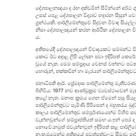
දේශපාලනඥයා ද රඟ දක්වමින් සිටින්නේ අර්ථ ශුන්
උසස් පෙළ දේශපාලන විද්‍යාව හදාරන සිසුන් වෙ
ග්‍රන්ථයකි. පාර්ලිමේන්තුවේ සිදුවන විවාද සිය
නිසා දේශපාලඥයන් කරන ආර්ථික දේශපාලන විග්
ය.
අතීතයේදී දේශපාලඥයන් විවාදයකට සම්බන්ධ 
කොට ඊට අදාළ ලිපි ලේඛන පවා ඉදිරිපත් කෙර
වූයේ නැත. මෙම සම්ප්‍රදාය වෙනස් වන්නට පටන්
හොරුන්, තක්කඩින් හා මැරයන් පාර්ලිමේන්තුවට
ජනාධිපති ආර්. ප්‍රේමදාස පාර්ලිමේන්තු මැති
බිහිවිය. 1977 නව ආණ්ඩුක්‍රම ව්‍යවස්ථාවෙන් 
කළේ නැත. මනාප ක්‍රමය ගෙන ඒමෙන් පසු සියල
පාර්ලිමේන්තුවට පැමිණි පිරිසෙන් ද බහුතරය බුද
කාලය පාර්ලිමේන්තුව සම්පූර්ණයෙන්ම විහිළු 
වැන්නවුන්ගේ සම්ප්‍රාප්තියත් සමඟ ය.ඉන් පෙර
නොවේ.නමුත් එවැන්නවුන් ඉදිරිපත් කළ පාර්ල
නැත.එමෙන්ම අතීතයේ පුවත්පත්වලට සීමාවූ පාර්ලි