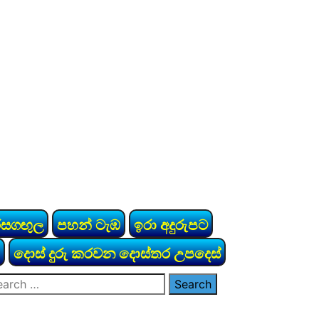
රසගඟුල
පහන් ටැඹ
ඉරා අදුරුපට
දොස් දුරු කරවන දොස්තර උපදෙස්
arch
: