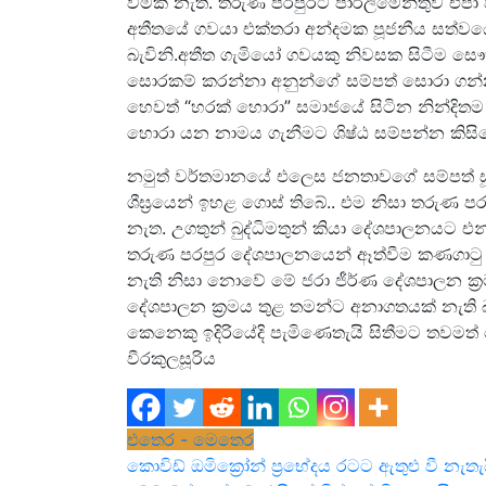
වීමක් නැත. තරුණ පරපුරට පාර්ලිමේන්තුව එ
අතීතයේ ගවයා එක්තරා අන්දමක පූජනීය සත්වයෙක
බැවිනි.අතීත ගැමියෝ ගවයකු නිවසක සිටීම ස
සොරකම් කරන්නා අනුන්ගේ සම්පත් සොරා ගන්
හෙවත් “හරක් හොරා” සමාජයේ සිටින නින්දිතම
හොරා යන නාමය ගැනීමට ශිෂ්ඨ සම්පන්න කිසිව
නමුත් වර්තමානයේ එලෙස ජනතාවගේ සම්පත් සූ
ශීඝ්‍රයෙන් ඉහළ ගොස් තිබේ.. එම නිසා තරුණ 
නැත. උගතුන් බුද්ධිමතුන් කියා දේශපාලනයට එන
තරුණ පරපුර දේශපාලනයෙන් ඈත්වීම කණගාටු 
නැති නිසා නොවේ මේ ජරා ජීර්ණ දේශපාලන ක්‍ර
දේශපාලන ක්‍රමය තුළ තමන්ට අනාගතයක් නැති බ
කෙනෙකු ඉදිරියේදි පැමිණෙතැයි සිතීමට තවමත් 
වීරකුලසූරිය
එතෙර - මෙතෙර
Post
කොවිඩ් ඔමික්‍රෝන් ප්‍රභේදය රටට ඇතුළු වී නැ