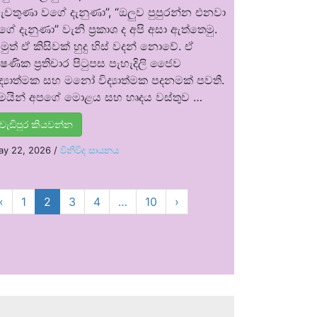
ැවතුණා වගේ දැනුණා”, “ඔලුව පුපුරන්න එනවා
ගේ දැනුණා” වැනි ප්‍රකාශ ද අපි අසා ඇත්තෙමු.
මුත් ඒ කිසිවක් හුදු හිස් වදන් නොවේ. ඒ
්ෂණික ප්‍රතිචාර පිටුපස පැහැදිලි ජෛව
ිද්‍යාත්මක සහ මනෝ විද්‍යාත්මක පදනමක් පවතී.
ෙයින් අපගේ මොළය සහ හෘදය වස්තුව …
වැඩිපුර කියවන්න
ay 22, 2026
/
විනිවිද සායනය
‹
1
2
3
4
…
10
›