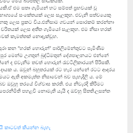
පා වීමට මෙය බරපතල සාධකයකි.
ි.ඒ එම සතා ගැමියන් හට සම්පත් ප්‍රභවයක් වූ
ෞභාග්‍යයේ සංකේතයක් ලෙස සැලකූහ. එවැනි සත්වයෙකු
නකු ලෙස ප්‍රකට විය.එනිසාම ගවයන් සොරකම් කරන්නා
 චරිතයක් ලෙස අතීත ගැමියෝ සැලකූහ. එම නිසා හරක්
ෙක් කැමත්තක් නොදැක්වූහ.
රා කන “හරක් හොරුන්” පාර්ලිමේන්තුවට පැමිණීම
පරපුර මෙන්ම උගතුන් බුද්ධිමතුන් දේශපාලනයට එන්නේ
්නේ ද එවැනිම තවත් හොරුන් රැවටිලිකාරයන් පිරිසකි.
දායක ය. ඔවුන් බහුතරයක් රට හැර යන්නේ රටට ආදරය
මයට ඇති අකමැත්ත නිසාවෙන් බව පැහැදිලි ය. මේ
ව ඔවුහු තරයේ විශ්වාස කරති. එය නිවැරදි කිරීමට
පෙරනිමිති පහළවී නොමැති යැයි ද ඔව්හු සිතති.ලසන්ත
තැයි කාටවත් කියන්න බැහැ