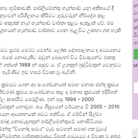
න
‍ය භූමිකාවකි. පාර්ලිමේන්තු හැන්සාඩ් යනු අතීතයේ දී
ව
නුවෙන් පරිශීලනය කිරීමට ගුරුවරුන් නිර්දේශ කළ
න
ල්ලම අකුරක් නෑර හැන්සාඩ් වාර්තා තුළට ඇතුළත් වේ. එම
ක
‍රහයන් හැන්සාඩ් වාර්තාව ගෙන බැලූවිට උකහා ගත හැකි
ව
ම
වීමට ප්‍රථම මෙරට මෙන්ම ලෝක දේශපාලනය ද අධ්‍යයනය
ේ. එසේ නොමැතිව ඔවුන් බොහෝ විට විවාදයන්ට එකතු
 ගත්තේ 1988 න් පසුව ය. ඒ උගතුන් බුද්ධිමතුන් වෙනුවට
M
 පැමිණීම ඉඩ හසර විවෘත වූ බැවිනි.
වරණ ක්‍රමයට ගෙන ආ සංශෝධනයත් සමඟ මනාප ඡන්ද ක්‍රමය
මැතිවරණ ක්‍රමය සංශෝධනය කළ ද මනාප ක්‍රමයක් ඉදිරිපත්
්ල කණපිට පෙරළිණ. ඉන් පසු 1994 – 2000
්ධිමතුන් නොවූහ. එය ශීඝ්‍රයෙන් වර්ධනය වී 2005 – 2010
සපයන ආයතනයක් බවට පත්විය. ඒ මර්වින් සිල්වා
 ද එබඳු නොවැදගතුන් පාර්ලිමේන්තුවේ නොසිටියාම
ිමේන්තු “විනෝද සමය” වැඩ සටහන් සමාජ ගත වූයේ
.
මේන්තු වාර්තාකරණය විද්‍යුත් මාධ්‍යයට ද විවෘත වූ අතර