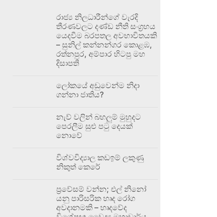
රාජ්‍ය නිලධාරීන්ගේ වැරදි
තීරණවලට දණ්ඩ නීති සංග්‍රහය
යෙදවීම බරපතල අවභාවිතයකි
– සුනිල් කන්නන්ගර කොළඹ,
රත්නපුර, අම්පාර හිටපු මහ
දිසාපති
ලෝකයේ අඩුවෙන්ම නිදා
ගන්නා ජාතිය?
නැව් වලින් බහලුම් මුහුදට
පෙරලීම සුළු පටු දෙයක්
නොවේ
විශ්වවිද්‍යාල කඩඉම් ලකුණු
නිකුත් කෙරේ
ප්‍රවේසම් වන්න; එල් නිනෝ
යනු පාරිසරික හෘද රෝග
අවදානමකි – හෘදවේද
විශේෂඥ වෛද්‍ය මහාචාර්ය