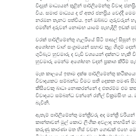
විද්‍යුත් මාධ්‍යයන් තුළින් පාර්ලිමේන්තු විවාද
විය. සමාජ මාධ්‍යය ද ඒ අතර ජනප්‍රිය වෙද්දී 
නරඹන තැනට පත්විය. ඉන් ඔබ්බට ගුරුවරුන් 
එමඟින් දරුවන් නොමඟ යාමේ පැහැදිලි ඉඩක් පව
වරක් පාර්ලිමේන්තු ගැලරියේ සිටි පාසල් සිසුන
අශෝභන වාග් සංග්‍රාමයන් සභාව තුළ ගිගුම් දෙන්
ගුටිබැට හුවමාරු ද වැඩි වශයෙන් දක්නට හැකි වි
හුවමාරු මෙන්ම අශෝභන වදන් ප්‍රකාශ කිරීම් පැව
මෑත කාලයේ ඉතාම දක්ෂ පාර්ලිමේන්තු කථිකයෙක
විවාදයකට සම්බන්ධ වීමට සති දෙකක පමණ සිට
කිසිවෙකු බාධා නොකරන්නේ ද එතරම්ම එම ක
විවාදයට සම්බන්ධ වන්නේ රනිල් වික්‍රමසිංහ ය
බැවිනි.
ඇතැම් පාර්ලිමේන්තු මන්ත්‍රීවරු අද මන්ත්‍රී 
කාන්තාවන් මුල් කොට ලිංගික අවලාද නඟමින් ම
කරුණු කාරණා මත හිස් වචන ගොඩක් එහෙ මෙහේ