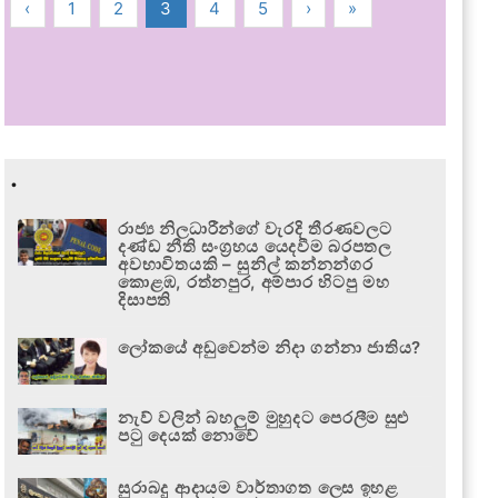
‹
1
2
3
4
5
›
»
.
රාජ්‍ය නිලධාරීන්ගේ වැරදි තීරණවලට
දණ්ඩ නීති සංග්‍රහය යෙදවීම බරපතල
අවභාවිතයකි – සුනිල් කන්නන්ගර
කොළඹ, රත්නපුර, අම්පාර හිටපු මහ
දිසාපති
ලෝකයේ අඩුවෙන්ම නිදා ගන්නා ජාතිය?
නැව් වලින් බහලුම් මුහුදට පෙරලීම සුළු
පටු දෙයක් නොවේ
සුරාබදු ආදායම වාර්තාගත ලෙස ඉහළ