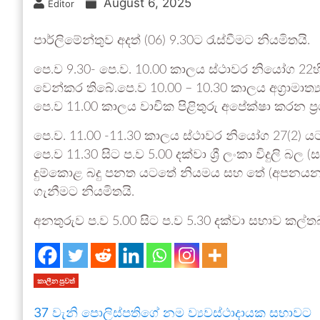
August 6, 2025
Editor
පාර්ලිමේන්තුව අදත් (06) 9.30ට රැස්වීමට නියමිතයි.
පෙ.ව 9.30- පෙ.ව. 10.00 කාලය ස්ථාවර නියෝග 22හි 
වෙන්කර තිබේ.පෙ.ව 10.00 – 10.30 කාලය අග්‍රාමාත්
පෙ.ව 11.00 කාලය වාචික පිළිතුරු අපේක්ෂා කරන ප්
පෙ.ව. 11.00 -11.30 කාලය ස්ථාවර නියෝග 27(2) ය
පෙ.ව 11.30 සිට ප.ව 5.00 දක්වා ශ්‍රී ලංකා විදුලි 
දුම්කොළ බදු පනත යටතේ නියමය සහ තේ (අපනයන
ගැනීමට නියමිතයි.
අනතුරුව ප.ව 5.00 සිට ප.ව 5.30 දක්වා සභාව කල්ත
කාලීන පුවත්
37 වැනි පොලිස්පති‌ගේ නම ව්‍යවස්ථාදායක සභාවට