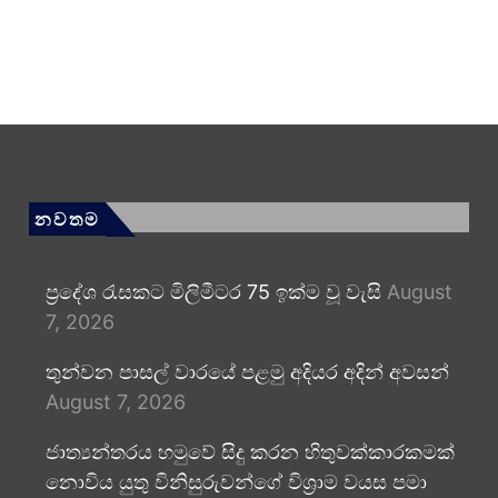
නවතම
ප්‍රදේශ රැසකට මිලිමීටර 75 ඉක්ම වූ වැසි
August
7, 2026
තුන්වන පාසල් වාරයේ පළමු අදියර අදින් අවසන්
August 7, 2026
ජාත්‍යන්තරය හමුවේ සිදු කරන හිතුවක්කාරකමක්
නොවිය යුතු විනිසුරුවන්ගේ විශ්‍රාම වයස පමා