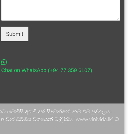
Submit
Chat on WhatsApp (+94 77 359 6107)
 යම්කිසි අගතියක් සිදුවන්නේ නම් එම පුද්ගලයා
ාර ධර්මීය වශයෙන් බැඳී සිටී. 'www.vinivida.lk' ©