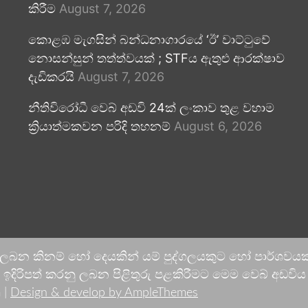
කිරීම
August 7, 2026
කොළඹ මැගසින් බන්ධනාගාරයේ ‘ඊ’ වාට්ටුවේ
නොසන්සුන් තත්ත්වයක් ; STFය ඇතුළු ආරක්ෂාව
දැඩිකරයි
August 7, 2026
නීතිවිරෝධී වෙබ් අඩවි 24ක් ලංකාව තුළ වහාම
ක්‍රියාත්මකවන පරිදි තහනම්
August 6, 2026
 ලබන කිනම් හෝ දෙයකින් යම් පුද්ගලයකුට හෝ පාර්ශවයකට
දිරිපත් කරනු ලබන පිළිතුරු පළකිරීමට මෙම වෙබ් අඩවිය ආච
 |
Design & develop by AmpleThemes