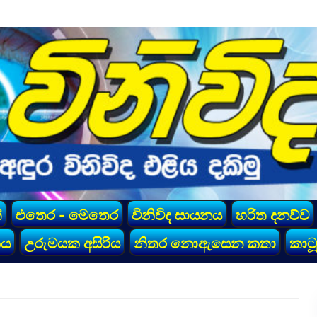
්
එතෙර - මෙතෙර
විනිවිද සායනය
හරිත දනව්ව
කය
උරුමයක අසිරිය
නිතර නොඇසෙන කතා
කාටූ