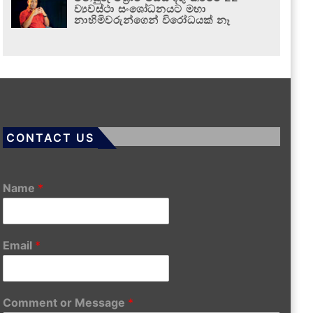
ව්‍යවස්ථා සංශෝධනයට මහා
නාහිමිවරුන්ගෙන් විරෝධයක් නෑ
CONTACT US
Name
*
Email
*
Comment or Message
*