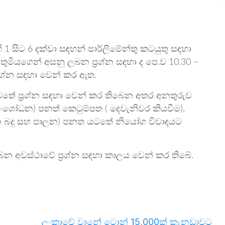
1 සිට 6 දක්වා සඳහන් පාර්ලිමේන්තු කටයුතු සඳහා
‍යතුමියගෙන් අසනු ලබන ප්‍රශ්න සඳහා ද පෙ.ව 10.30 –
‍රශ්න සඳහා වෙන් කර ඇත.
ටතේ ප්‍රශ්න සඳහා වෙන් කර තිබෙන අතර අනතුරුව
බල (සංශෝධන) පනත් කෙටුම්පත ( දෙවැනිවර කියවීම),
 බදු සහ පාලන) පනත යටතේ නියෝග විවාදයට
බන අවස්ථාවේ ප්‍රශ්න සඳහා කාලය වෙන් කර තිබේ.
ලංකාවේ වානේ ටොන් 15,000ක් කැනඩාවට