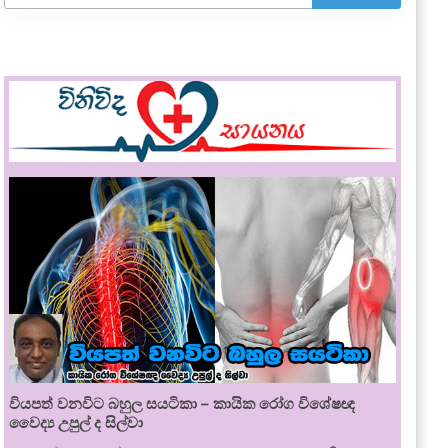
වියපත් වනවිට බහුල සයටිකා – කායික රෝග විශේෂඥ
වෛද්‍ය උපුල් ද සිල්වා