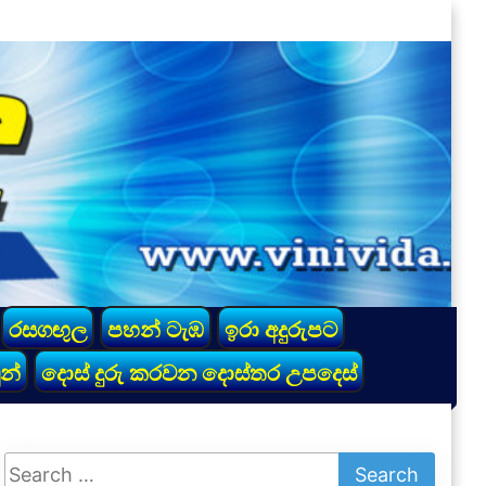
රසගඟුල
පහන් ටැඹ
ඉරා අදුරුපට
න්
දොස් දුරු කරවන දොස්තර උපදෙස්