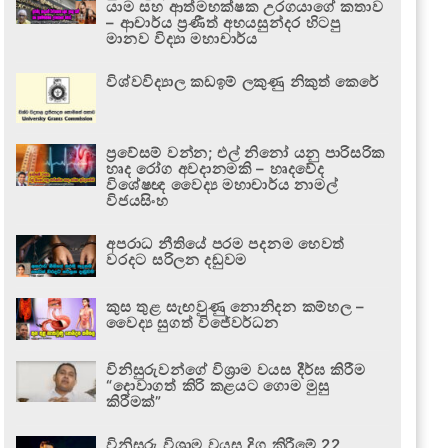
යාම සහ ආත්මභක්ෂක උරගයාගේ කතාව
– ආචාර්ය ප්‍රණීත් අභයසුන්දර හිටපු
මානව විද්‍යා මහාචාර්ය
විශ්වවිද්‍යාල කඩඉම් ලකුණු නිකුත් කෙරේ
ප්‍රවේසම් වන්න; එල් නිනෝ යනු පාරිසරික
හෘද රෝග අවදානමකි – හෘදවේද
විශේෂඥ වෛද්‍ය මහාචාර්ය නාමල්
විජයසිංහ
අපරාධ නීතියේ පරම පදනම හෙවත්
වරදට සරිලන දඬුවම
කුස තුළ සැඟවුණු නොනිදන කම්හල –
වෛද්‍ය සුගත් විජේවර්ධන
විනිසුරුවන්ගේ විශ්‍රාම වයස දීර්ඝ කිරීම
“දොවාගත් කිරි කළයට ගොම මුසු
කිරීමක්”
විනිසුරු විශ්‍රාම වයස දිගු කිරීමේ 22