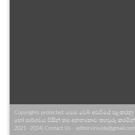
Copyrights protected: මෙම වෙබ් අඩවියේ පළකරනු
හෝ පාර්ශවය විසින් තම අනන්‍යතාව තහවුරු කරමින් ඉ
2021- 2024| Contact Us - editor.vinivida@gmail.com