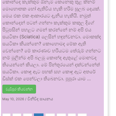
කොන්දෙ කැක්කුම ඕනෑම කෙනෙකු තුළ කිනම්
මොහොතක හෝ ඇතිවිය හැකි හරිම සුලබ දෙයක්.
මෙය එක එක ආකාරයට දැනිය හැකියි. නමුත්
කොන්දෙන් පටන් ගන්නා කැක්කුම කකුල දිගේ
පිටුපසින් පහළට ගමන් කරන්නේ නම් අපි එය
සයටිකා (Sciatica) ලෙසින් හඳුන්වනවා. මොකක්ද
සයටිකා කියන්නෙ? කොහොමද මේක ඇති
වෙන්නෙ? මේ කාරණාව හරියටම තේරුම් ගන්නට
නම් මුලින්ම අපි බලමු කොන්ද ඇතුළේ මොනවද
තියෙන්නේ කියලා. මේ පින්තූරයෙන් දක්වන්නේත්
සයටිකා. කොඳු ඇට පහක් සහ කොඳු ඇට අතරේ
ඩිස්ක් එක පෙන්වලා තිබෙනවා. පුපුරා යාම …
වැඩිපුර කියවන්න
විනිවිද සායනය
May 10, 2026
/