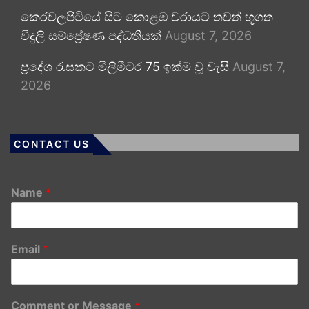
කෙරවලපිටියේ සිට කොළඹ වරායට තවත් භූගත
විදුලි සම්ප්‍රේෂණ පද්ධතියක්
August 7, 2026
ප්‍රදේශ රැසකට මිලිමීටර 75 ඉක්ම වූ වැසි
August 7,
2026
CONTACT US
Name
*
Email
*
Comment or Message
*