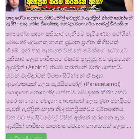
හෘද රෝග සඳහා පැරසිටමෝල් වෙනුවට ඇස්ප්‍රීන් නියම කරන්නේ
ඇයි?- හෘද රෝග විශේෂඥ වෛද්‍ය මහාචාර්ය නාමල් විජයසිංහ
හෘද රෝග සඳහා ප්‍රතිකාර ගැනීමට පැමිණෙන රෝගීන්
බොහෝ දෙනෙකු නගන ප්‍රධාන ප්‍රශ්න කිහිපයක්
තිබේ. ඉන් එක් පැනයක් වන්නේ තමන්ගේ රෝගයට
ප්‍රතිකාර ලෙස භාවිතයට එතරම් නුසුදුසු බව පැවසෙන
ඇස්ප්‍රීන් (Aspirin) නියම කරන්නේ මන්ද යන්නයි.
ඔවුන් වැඩිදුරටත් විමසා සිටින්නේ ඒ සඳහා
ආදේශකයක් ලෙස පැරසිටමෝල් (Paracetamol)
යොදාගත නොහැකිද යන්නයි. මීට දශක කිහිපයකට
පෙර සාමාන්‍ය වේදනා නාශකයක් ලෙස ඉතා ජනප්‍රියව
පැවති ඇස්ප්‍රීන් සඳහා තිබූ ජනප්‍රියත්වය වර්තමානය
වන විට පැරසිටමෝල් විසින් අත්පත් කරගෙන ඇත.
ඇස්ප්‍රීන් භාවිතය සාමාන්‍ය වේදනා නාශකයක් ලෙස …
වැඩිපුර කියවන්න