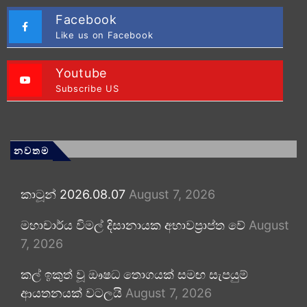
Facebook
Like us on Facebook
Youtube
Subscribe US
නවතම
කාටූන් 2026.08.07
August 7, 2026
මහාචාර්ය විමල් දිසානායක අභාවප්‍රාප්ත වේ
August
7, 2026
කල් ඉකුත් වූ ඖෂධ තොගයක් සමඟ සැපයුම්
ආයතනයක් වටලයි
August 7, 2026