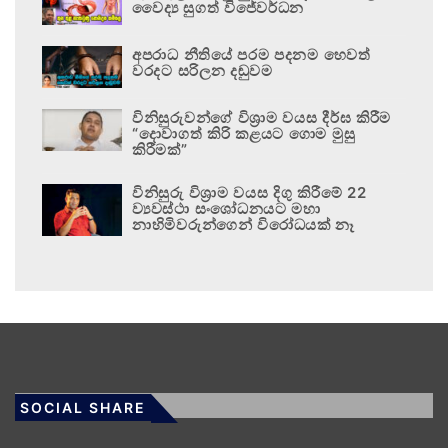
වෛද්‍ය සුගත් විජේවර්ධන
අපරාධ නීතියේ පරම පදනම හෙවත්
වරදට සරිලන දඬුවම
විනිසුරුවන්ගේ විශ්‍රාම වයස දීර්ඝ කිරීම
“දොවාගත් කිරි කළයට ගොම මුසු
කිරීමක්”
විනිසුරු විශ්‍රාම වයස දිගු කිරීමේ 22
ව්‍යවස්ථා සංශෝධනයට මහා
නාහිමිවරුන්ගෙන් විරෝධයක් නෑ
SOCIAL SHARE