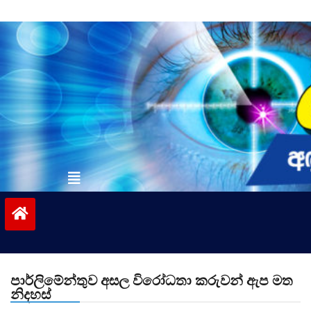
Skip
to
content
vinivida.lk
පාර්ලිමේන්තුව අසල විරෝධතා කරුවන් ඇප මත
නිදහස්