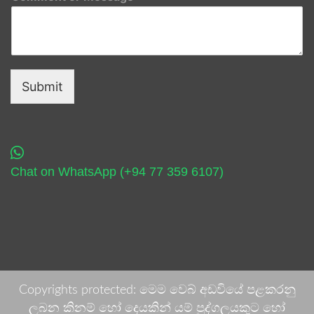
Submit
Chat on WhatsApp (+94 77 359 6107)
Copyrights protected: මෙම වෙබ් අඩවියේ පළකරනු
ලබන කිනම් හෝ දෙයකින් යම් පුද්ගලයකුට හෝ