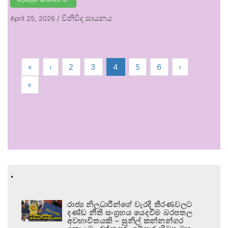
විනිවිද සායනය
April 25, 2026
/
«
‹
2
3
4
5
6
›
»
.
රාජ්‍ය නිලධාරීන්ගේ වැරදි තීරණවලට
දණ්ඩ නීති සංග්‍රහය යෙදවීම බරපතල
අවභාවිතයකි – සුනිල් කන්නන්ගර