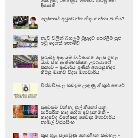
කොළඹ, රත්නපුර, අම්පාර හිටපු මහ
දිසාපති
ලෝකයේ අඩුවෙන්ම නිදා ගන්නා ජාතිය?
නැව් වලින් බහලුම් මුහුදට පෙරලීම සුළු
පටු දෙයක් නොවේ
සුරාබදු ආදායම වාර්තාගත ලෙස ඉහළ
යාම සහ ආත්මභක්ෂක උරගයාගේ
කතාව – ආචාර්ය ප්‍රණීත් අභයසුන්දර
හිටපු මානව විද්‍යා මහාචාර්ය
විශ්වවිද්‍යාල කඩඉම් ලකුණු නිකුත් කෙරේ
ප්‍රවේසම් වන්න; එල් නිනෝ යනු
පාරිසරික හෘද රෝග අවදානමකි –
හෘදවේද විශේෂඥ වෛද්‍ය මහාචාර්ය
නාමල් විජයසිංහ
කුස තුළ සැඟවුණු නොනිදන කම්හල –