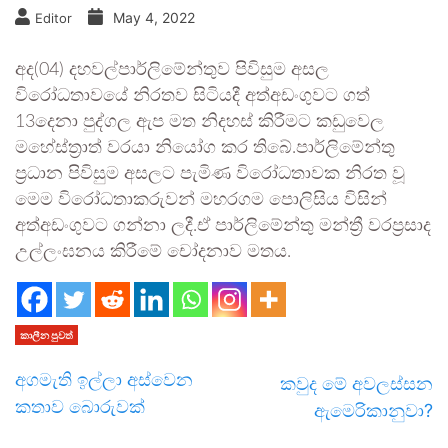
May 4, 2022
Editor
අද(04) දහවල්පාර්ලිමේන්තුව පිවිසුම අසල
විරෝධතාවයේ නිරතව සිටියදී අත්අඩංගුවට ගත්
13දෙනා
පුද්ගල ඇප මත
නිදහස් කිරීමට කඩුවෙල
මහේස්ත‍්‍රාත් වරයා නියෝග කර තිබේ.පාර්ලිමේන්තු
ප‍්‍රධාන පිවිසුම අසලට පැමිණ විරෝධතාවක නිරත වූ
මෙම විරෝධතාකරුවන් මහරගම පොලිසිය විසින්
අත්අඩංගුවට ගන්නා ලදී.ඒ පාර්ලිමේන්තු මන්ත්‍රී වරප්‍රසාද
උල්ලංඝනය කිරීමේ චෝදනාව මතය.
කාලීන පුවත්
අගමැති ඉල්ලා අස්වෙන
කවුද මේ අවලස්සන
කතාව බොරුවක්
ඇමෙරිකානුවා?