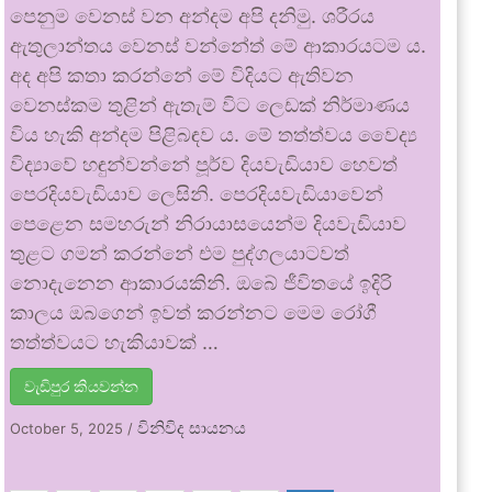
පෙනුම වෙනස් වන අන්දම අපි දනිමු. ශරීරය
ඇතුලාන්තය වෙනස් වන්නේත් මේ ආකාරයටම ය.
අද අපි කතා කරන්නේ මේ විදියට ඇතිවන
වෙනස්කම තුළින් ඇතැම් විට ලෙඩක් නිර්මාණය
විය හැකි අන්දම පිළිබඳව ය. මේ තත්ත්වය වෛද්‍ය
විද්‍යාවේ හඳුන්වන්නේ පූර්ව දියවැඩියාව හෙවත්
පෙරදියවැඩියාව ලෙසිනි. පෙරදියවැඩියාවෙන්
පෙළෙන සමහරුන් නිරායාසයෙන්ම දියවැඩියාව
තුළට ගමන් කරන්නේ එම පුද්ගලයාටවත්
නොදැනෙන ආකාරයකිනි. ඔබේ ජීවිතයේ ඉදිරි
කාලය ඔබගෙන් ඉවත් කරන්නට මෙම රෝගී
තත්ත්වයට හැකියාවක් …
වැඩිපුර කියවන්න
විනිවිද සායනය
October 5, 2025
/