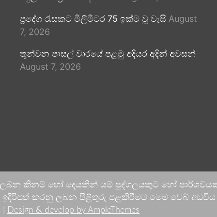
ප්‍රදේශ රැසකට මිලිමීටර 75 ඉක්ම වූ වැසි
August
7, 2026
තුන්වන පාසල් වාරයේ පළමු අදියර අදින් අවසන්
August 7, 2026
 ලබන කිනම් හෝ දෙයකින් යම් පුද්ගලයකුට හෝ පාර්ශවයකට
දිරිපත් කරනු ලබන පිළිතුරු පළකිරීමට මෙම වෙබ් අඩවිය ආච
 |
Design & develop by AmpleThemes