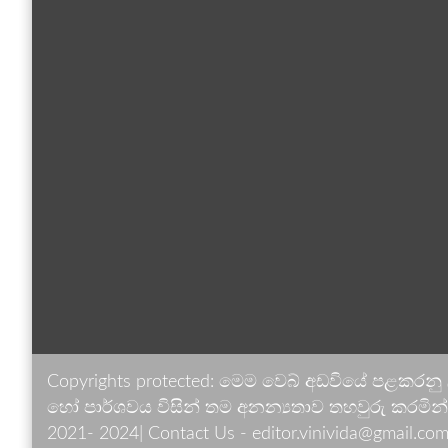
Copyrights protected: මෙම වෙබ් අඩවියේ පළකරනු
හෝ පාර්ශවය විසින් තම අනන්‍යතාව තහවුරු කරමින් ඉ
2021- 2024| Contact Us - editor.vinivida@gmail.com