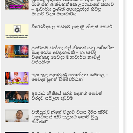
යාම සහ ආත්මභක්ෂක උරගයාගේ කතාව
– ආචාර්ය ප්‍රණීත් අභයසුන්දර හිටපු
මානව විද්‍යා මහාචාර්ය
විශ්වවිද්‍යාල කඩඉම් ලකුණු නිකුත් කෙරේ
ප්‍රවේසම් වන්න; එල් නිනෝ යනු පාරිසරික
හෘද රෝග අවදානමකි – හෘදවේද
විශේෂඥ වෛද්‍ය මහාචාර්ය නාමල්
විජයසිංහ
කුස තුළ සැඟවුණු නොනිදන කම්හල –
වෛද්‍ය සුගත් විජේවර්ධන
අපරාධ නීතියේ පරම පදනම හෙවත්
වරදට සරිලන දඬුවම
විනිසුරුවන්ගේ විශ්‍රාම වයස දීර්ඝ කිරීම
“දොවාගත් කිරි කළයට ගොම මුසු
කිරීමක්”