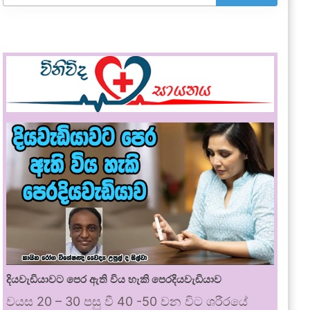
දියවැඩියාවට පෙර ඇති විය හැකි පෙරදියවැඩියාව
වයස 20 – 30 පසු වී 40 -50 වන විට ශරීරයේ