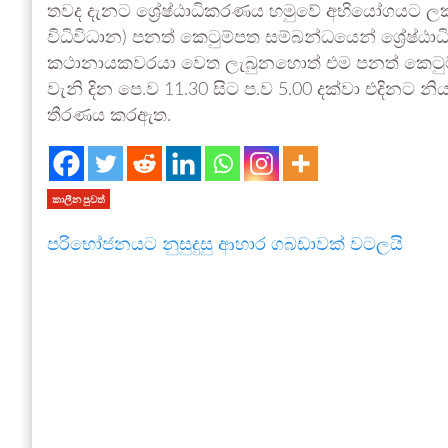
තවද දැනට ශ්‍රේෂ්ඨාධිකරණය හමුවේ අභියෝගයට ල
විධිවිධාන) පනත් කෙටුම්පත සම්බන්ධයෙන් ශ්‍රේෂ්ඨා
කථානායකවරයා වෙත ලැබුනහොත් එම පනත් කෙටුම්ප
වැනි දින පෙ.ව 11.30 සිට ප.ව 5.00 දක්වා එදිනට
තීරණය කරඇත.
කාලීන පුවත්
පරිභෝජනයට නුසුදුසු ආහාර ගබඩාවක් වටලයි