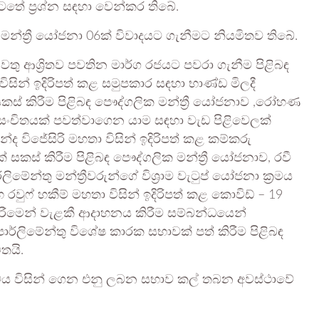
තේ ප්‍රශ්න සඳහා වෙන්කර තිබේ.
න්ත්‍රී යෝජනා 06ක් විවාදයට ගැනීමට නියමිතව තිබේ.
තු ආශ්‍රිතව පවතින මාර්ග රජයට පවරා ගැනීම පිළිබඳ
විසින් ඉදිරිපත් කළ සමුපකාර සඳහා භාණ්ඩ මිලදී
 සකස් කිරීම පිළිබඳ පෞද්ගලික මන්ත්‍රී යෝජනාව ,රෝහණ
 සංචිතයක් පවත්වාගෙන යාම සඳහා වැඩ පිළිවෙලක්
න්ද විජේසිරි මහතා විසින් ඉදිරිපත් කළ කම්කරු
් සකස් කිරීම පිළිබඳ පෞද්ගලික මන්ත්‍රී යෝජනාව, රවී
ිමේන්තු මන්ත්‍රීවරුන්ගේ විශ්‍රාම වැටුප් යෝජනා ක්‍රමය
රවුෆ් හකීම් මහතා විසින් ඉදිරිපත් කළ කොවිඩ් – 19
 කිරීමෙන් වැළකී ආදාහනය කිරීම සම්බන්ධයෙන්
 පාර්ලිමේන්තු විශේෂ කාරක සභාවක් පත් කිරීම පිළිබඳ
තයි.
ාර්ශ්වය විසින් ගෙන එනු ලබන සභාව කල් තබන අවස්ථාවේ