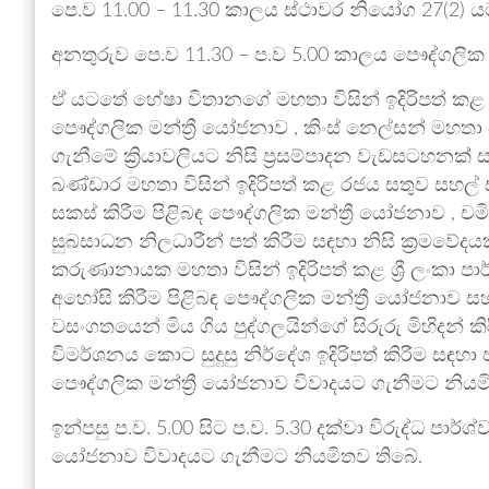
පෙ.ව 11.00 – 11.30 කාලය ස්ථාවර නියෝග 27(2) යට
අනතුරුව පෙ.ව 11.30 – ප.ව 5.00 කාලය පෞද්ගලික ම
ඒ යටතේ හේෂා විතානගේ මහතා විසින් ඉදිරිපත් කළ ව
පෞද්ගලික මන්ත්‍රී යෝජනාව , කිංස් නෙල්සන් මහතා 
ගැනීමේ ක්‍රියාවලියට නිසි ප්‍රසම්පාදන වැඩසටහනක්
බණ්ඩාර මහතා විසින් ඉදිරිපත් කළ රජය සතුව සහල්
සකස් කිරීම පිළිබඳ පෞද්ගලික මන්ත්‍රී යෝජනාව , චමි
සුබසාධන නිලධාරීන් පත් කිරීම සඳහා නිසි ක්‍රමවේදයක
කරුණානායක මහතා විසින් ඉදිරිපත් කළ ශ්‍රී ලංකා පාර්ල
අහෝසි කිරීම පිළිබඳ පෞද්ගලික මන්ත්‍රී යෝජනාව සහ 
වසංගතයෙන් මිය ගිය පුද්ගලයින්ගේ සිරුරු මිහිදන්
විමර්ශනය කොට සුදුසු නිර්දේශ ඉදිරිපත් කිරීම සඳහා
පෞද්ගලික මන්ත්‍රී යෝජනාව විවාදයට ගැනීමට නියමි
ඉන්පසු ප.ව. 5.00 සිට ප.ව. 5.30 දක්වා විරුද්ධ ප
යෝජනාව විවාදයට ගැනීමට නියමිතව තිබේ.