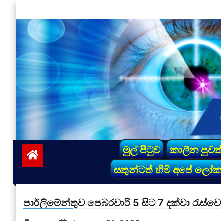
Skip
to
content
vinivida.lk
මුල් පිටුව
කාලීන පුවත
සතුන්ටත් හිමි අපේ ලෝ
පාර්ලිමේන්තුව පෙබරවාරි 5 සිට 7 දක්වා රැස්වෙ