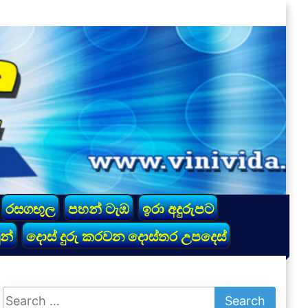
රසගඟුල
පහන් ටැඹ
ඉරා අදුරුපට
න්
දොස් දුරු කරවන දොස්තර උපදෙස්