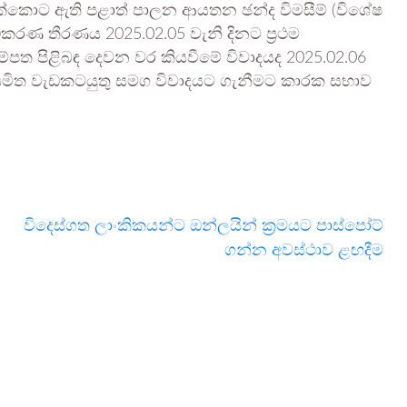
ක්කොට ඇති පළාත් පාලන ආයතන ඡන්ද විමසීම් (විශේෂ
ධිකරණ තීරණය 2025.02.05 වැනි දිනට ප්‍රථම
ත පිළිබඳ දෙවන වර කියවීමේ විවාදයද 2025.02.06
 නියමිත වැඩකටයුතු සමග විවාදයට ගැනීමට කාරක සභාව
විදෙස්ගත ලාංකිකයන්ට ඔන්ලයින් ක්‍රමයට පාස්පෝට්
ගන්න අවස්ථාව ළඟදීම