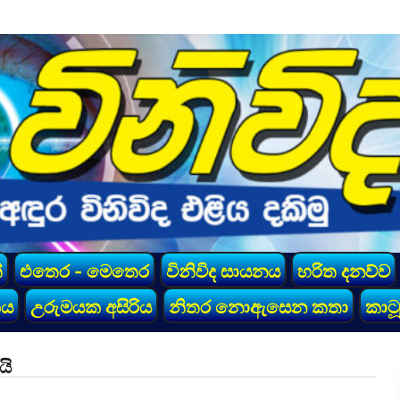
්
එතෙර - මෙතෙර
විනිවිද සායනය
හරිත දනව්ව
කය
උරුමයක අසිරිය
නිතර නොඇසෙන කතා
කාටූ
යි