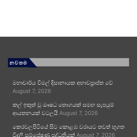
නවතම
මහාචාර්ය විමල් දිසානායක අභාවප්‍රාප්ත වේ
August 7, 2026
කල් ඉකුත් වූ ඖෂධ තොගයක් සමඟ සැපයුම්
ආයතනයක් වටලයි
August 7, 2026
කෙරවලපිටියේ සිට කොළඹ වරායට තවත් භූගත
විදුලි සම්ප්‍රේෂණ පද්ධතියක්
August 7, 2026