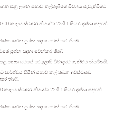
න් ගෙන එනු ලබන සභාව කල්තැබීමේ විවාදය පැවැත්වීමට
. 10.00 කාලය ස්ථාවර නියෝග 22හි 1 සිට 6 දක්වා සඳහන්
ේක්ෂා කරන ප්‍රශ්න සඳහා වෙන් කර තිබේ.
තේ ප්‍රශ්න සඳහා වෙන්කර තිබේ.
දේපළ පනත යටතේ රෙගුලාසි විවාදයට ගැනීමට නියමිතයි.
ුද්ධ පාර්ශ්වය විසින් සභාව කල් තබන අවස්ථාවේ
කර තිබේ.
0.00 කාලය ස්ථාවර නියෝග 22හි 1 සිට 6 දක්වා සඳහන්
ේක්ෂා කරන ප්‍රශ්න සඳහා වෙන් කර තිබේ.