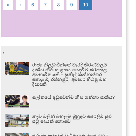
«
‹
6
7
8
9
10
.
රාජ්‍ය නිලධාරීන්ගේ වැරදි තීරණවලට
දණ්ඩ නීති සංග්‍රහය යෙදවීම බරපතල
අවභාවිතයකි – සුනිල් කන්නන්ගර
කොළඹ, රත්නපුර, අම්පාර හිටපු මහ
දිසාපති
ලෝකයේ අඩුවෙන්ම නිදා ගන්නා ජාතිය?
නැව් වලින් බහලුම් මුහුදට පෙරලීම සුළු
පටු දෙයක් නොවේ
සුරාබදු ආදායම වාර්තාගත ලෙස ඉහළ