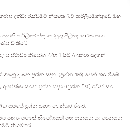
ිකුරාදා දක්වා රැස්වීමට නියමිත බව පාර්ලිමේන්තුවේ මහ
 පැවති පාර්ලිමේන්තු කටයුතු පිළිබඳ කාරක සභා
ණය වී තිබේ.
කාලය ස්ථාවර නියෝග 22හි 1 සිට 6 දක්වා සඳහන්
 අසනු ලබන ප්‍රශ්න සඳහා (ප්‍රශ්න 4ක්) වෙන් කර තිබේ.
අපේක්ෂා කරන ප්‍රශ්න සඳහා (ප්‍රශ්න 5ක්) වෙන් කර
2) යටතේ ප්‍රශ්න සඳහා වෙන්කර තිබේ.
 විනිමය පනත යටතේ නියෝගයක් සහ ආනයන හා අපනයන
මට නියමිතයි.