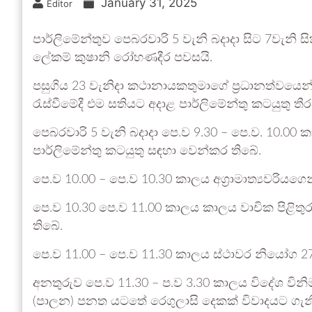
January 31, 2025
Editor
පාර්ලිමේන්තුව පෙබරවාරි 5 වැනි බදාදා සිට 7වැනි ස
ලේකම් කුෂානි රෝහණදීර පවසයි.
පසුගිය 23 වැනිදා කථානායකතුමාගේ ප්‍රධානත්වයෙන්
රැස්වීමේදී ‍එම සතියට අදාළ පාර්ලිමේන්තු කටයුතු තීර
පෙබරවාරි 5 වැනි බදාදා පෙ.ව 9.30 – පෙ.ව. 10.00 
පාර්ලිමේන්තු කටයුතු සඳහා වෙන්කර තිබේ.
පෙ.ව 10.00 – පෙ.ව 10.30 කාලය අග්‍රාමාත්‍යවරියගෙන්
පෙ.ව 10.30 පෙ.ව 11.00 කාලය කාලය වාචික පිළිතුරු 
තිබේ.
පෙ.ව 11.00 – පෙ.ව 11.30 කාලය ස්ථාවර නියෝග 27(
අනතුරුව පෙ.ව 11.30 – ප.ව 3.30 කාලය විදේශ
(පාලන) පනත යටතේ රෙගුලාසි දෙකක් විවාදයට ගැනී