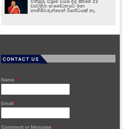
විනිසුරු විශ්‍රාම වයස දිගු කිරීමේ 22
ව්‍යවස්ථා සංශෝධනයට මහා
නාහිමිවරුන්ගෙන් විරෝධයක් නෑ
CONTACT US
Name
*
Email
*
Comment or Message
*