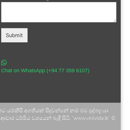
Submit
Chat on WhatsApp (+94 77 359 6107)
 යම්කිසි අගතියක් සිදුවන්නේ නම් එම පුද්ගලයා
ාර ධර්මීය වශයෙන් බැඳී සිටී. 'www.vinivida.lk' ©