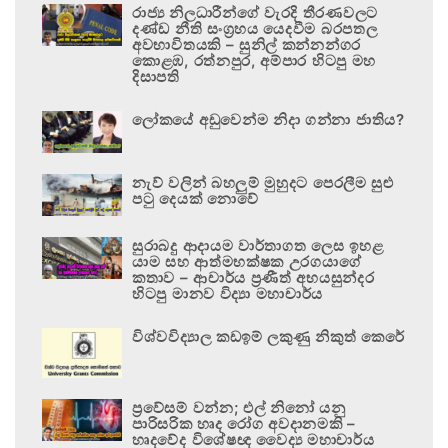
රාජ්‍ය නිලධාරීන්ගේ වැරදි තීරණවලට
දණ්ඩ නීති සංග්‍රහය යෙදවීම බරපතල
අවභාවිතයකි – සුනිල් කන්නන්ගර
කොළඹ, රත්නපුර, අම්පාර හිටපු මහ
දිසාපති
ලෝකයේ අඩුවෙන්ම නිදා ගන්නා ජාතිය?
නැව් වලින් බහලුම් මුහුදට පෙරලීම සුළු
පටු දෙයක් නොවේ
සුරාබදු ආදායම වාර්තාගත ලෙස ඉහළ
යාම සහ ආත්මභක්ෂක උරගයාගේ
කතාව – ආචාර්ය ප්‍රණීත් අභයසුන්දර
හිටපු මානව විද්‍යා මහාචාර්ය
විශ්වවිද්‍යාල කඩඉම් ලකුණු නිකුත් කෙරේ
ප්‍රවේසම් වන්න; එල් නිනෝ යනු
පාරිසරික හෘද රෝග අවදානමකි –
හෘදවේද විශේෂඥ වෛද්‍ය මහාචාර්ය