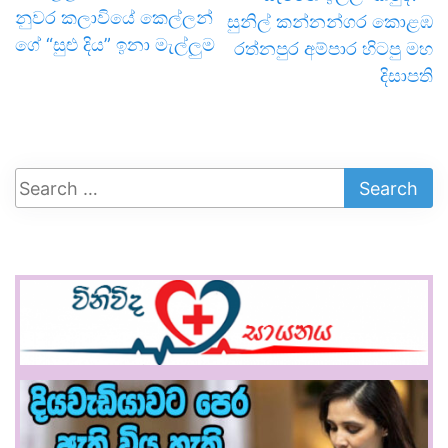
නුවර කලාවියේ කෙල්ලන්
සුනිල් කන්නන්ගර කොළඹ
ගේ “සුළු දිය” ඉනා මැල්ලුම
රත්නපුර අම්පාර හිටපු මහ
දිසාපති