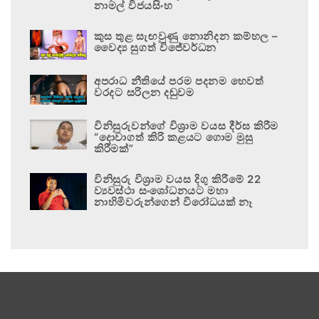
නාමල් විජයසිංහ
කුස තුළ සැඟවුණු නොනිදන කම්හල –
වෛද්‍ය සුගත් විජේවර්ධන
අපරාධ නීතියේ පරම පදනම හෙවත්
වරදට සරිලන දඬුවම
විනිසුරුවන්ගේ විශ්‍රාම වයස දීර්ඝ කිරීම
“දොවාගත් කිරි කළයට ගොම මුසු
කිරීමක්”
විනිසුරු විශ්‍රාම වයස දිගු කිරීමේ 22
ව්‍යවස්ථා සංශෝධනයට මහා
නාහිමිවරුන්ගෙන් විරෝධයක් නෑ