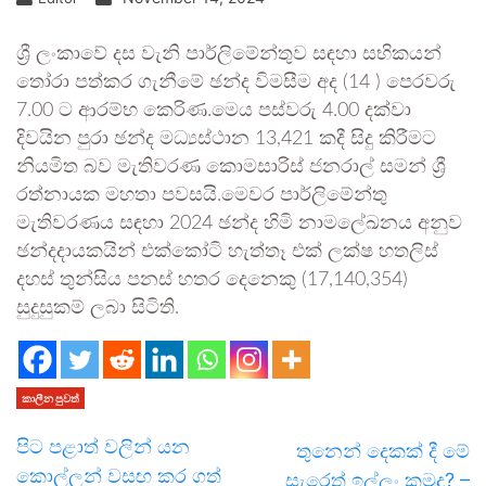
ශ්‍රී ලංකාවේ දස වැනි පාර්ලිමේන්තුව සඳහා සභිකයන්
තෝරා පත්කර ගැනීමේ ඡන්ද විමසීම අද (14 ) පෙරවරු
7.00 ට ආරම්භ කෙරිණ.මෙය පස්වරු 4.00 දක්වා
දිවයින පුරා ඡන්ද මධ්‍යස්ථාන 13,421 කදී සිදු කිරීමට
නියමිත බව මැතිවරණ කොමසාරිස් ජනරාල් සමන් ශ්‍රී
රත්නායක මහතා පවසයි.මෙවර පාර්ලිමේන්තු
මැතිවරණය සඳහා 2024 ඡන්ද හිමි නාමලේඛනය අනුව
ඡන්දදායකයින් එක්කෝටි හැත්තෑ එක් ලක්ෂ හතලිස්
දහස් තුන්සිය පනස් හතර දෙනෙකු (17,140,354)
සුදුසුකම් ලබා සිටිති.
කාලීන පුවත්
පිට පළාත් වලින් යන
තුනෙන් දෙකක් දී මේ
කොල්ලන් වසඟ කර ගත්
සැරෙත් ඉල්ලං කමුද? –