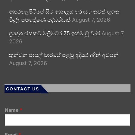
කෙරවලපිටියේ සිට කොළඹ වරායට තවත් භූගත
විදුලි සම්ප්‍රේෂණ පද්ධතියක්
August 7, 2026
ප්‍රදේශ රැසකට මිලිමීටර 75 ඉක්ම වූ වැසි
August 7,
2026
තුන්වන පාසල් වාරයේ පළමු අදියර අදින් අවසන්
August 7, 2026
CONTACT US
Name
*
Email
*