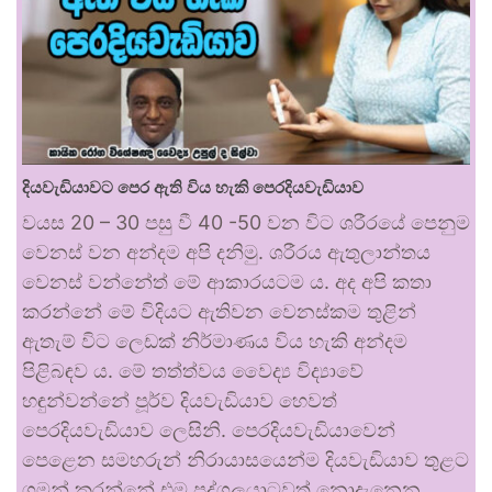
දියවැඩියාවට පෙර ඇති විය හැකි පෙරදියවැඩියාව
වයස 20 – 30 පසු වී 40 -50 වන විට ශරීරයේ පෙනුම
වෙනස් වන අන්දම අපි දනිමු. ශරීරය ඇතුලාන්තය
වෙනස් වන්නේත් මේ ආකාරයටම ය. අද අපි කතා
කරන්නේ මේ විදියට ඇතිවන වෙනස්කම තුළින්
ඇතැම් විට ලෙඩක් නිර්මාණය විය හැකි අන්දම
පිළිබඳව ය. මේ තත්ත්වය වෛද්‍ය විද්‍යාවේ
හඳුන්වන්නේ පූර්ව දියවැඩියාව හෙවත්
පෙරදියවැඩියාව ලෙසිනි. පෙරදියවැඩියාවෙන්
පෙළෙන සමහරුන් නිරායාසයෙන්ම දියවැඩියාව තුළට
ගමන් කරන්නේ එම පුද්ගලයාටවත් නොදැනෙන