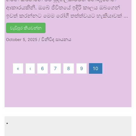
ආකාරයකිනි. ඔබේ ජීවිතයේ ඉදිරි කාලය ඔබගෙන්
ඉවත් කරන්නට මෙම රෝගී තත්ත්වයට හැකියාවක් …
වැඩිපුර කියවන්න
විනිවිද සායනය
October 5, 2025
/
«
‹
6
7
8
9
10
.