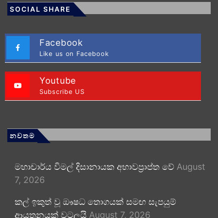
SOCIAL SHARE
Facebook
Like us on Facebook
Youtube
Subscribe US
නවතම
මහාචාර්ය විමල් දිසානායක අභාවප්‍රාප්ත වේ
August
7, 2026
කල් ඉකුත් වූ ඖෂධ තොගයක් සමඟ සැපයුම්
ආයතනයක් වටලයි
August 7, 2026