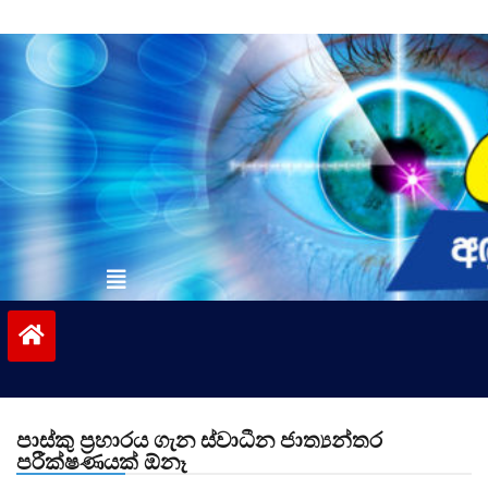
Skip
to
content
vinivida.lk
පාස්කු ප්‍රහාරය ගැන ස්වාධීන ජාත්‍යන්තර
පරීක්ෂණයක් ඕනෑ