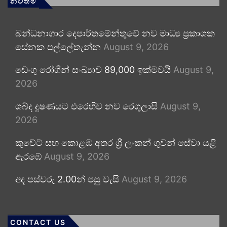
නවතම
බන්ධනාගාර දෙපාර්තමේන්තුවේ නව මාධ්‍ය ප්‍රකාශක
සේනක පල්ලේතැන්න
August 9, 2026
ඩෙංගු රෝගීන් සංඛ්‍යාව 89,000 ඉක්මවයි
August 9,
2026
ශබ්ද දූෂණයට එරෙහිව නව රෙගුලාසි
August 9,
2026
කුවේට් සහ කොළඹ අතර ශ්‍රී ලංකන් ගුවන් සේවා යළි
ඇරඹේ
August 9, 2026
අද පස්වරු 2.00න් පසු වැසි
August 9, 2026
CONTACT US