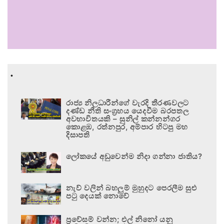
.
රාජ්‍ය නිලධාරීන්ගේ වැරදි තීරණවලට
දණ්ඩ නීති සංග්‍රහය යෙදවීම බරපතල
අවභාවිතයකි – සුනිල් කන්නන්ගර
කොළඹ, රත්නපුර, අම්පාර හිටපු මහ
දිසාපති
ලෝකයේ අඩුවෙන්ම නිදා ගන්නා ජාතිය?
නැව් වලින් බහලුම් මුහුදට පෙරලීම සුළු
පටු දෙයක් නොවේ
ප්‍රවේසම් වන්න; එල් නිනෝ යනු