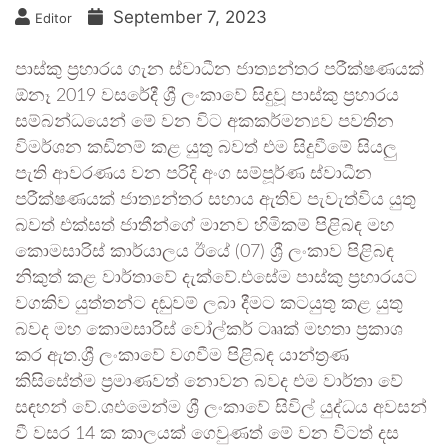
September 7, 2023
Editor
පාස්කු ප්‍රහාරය ගැන ස්වාධීන ජාත්‍යන්තර පරීක්ෂණයක්
ඕනෑ 2019 වසරේදී ශ්‍රී ලංකාවේ සිදුවූ පාස්කු ප්‍රහාරය
සම්බන්ධයෙන් මේ වන විට අකකර්මන්‍යව පවතින
විමර්ශන කඩිනම් කළ යුතු බවත් එම සිදුවීමේ සියලු
පැති ආවරණය වන පරිදි අංග සම්පූර්ණ ස්වාධීන
පරීක්ෂණයක් ජාත්‍යන්තර සහාය ඇතිව පැවැත්විය යුතු
බවත් එක්සත් ජාතීන්ගේ මානව හිමිකම් පිළිබඳ මහ
කොමසාරිස් කාර්යාලය ඊයේ (07) ශ්‍රී ලංකාව පිළිබඳ
නිකුත් කළ වාර්තාවේ දැක්වේ.එසේම පාස්කු ප්‍රහාරයට
වගකිව යුත්තන්ට දඬුවම් ලබා දීමට කටයුතු කළ යුතු
බවද මහ කොමසාරිස් වෝල්කර් ටෲක් මහතා ප්‍රකාශ
කර ඇත.ශ්‍රී ලංකාවේ වගවීම පිළිබඳ යාන්ත්‍රණ
කිසිසේත්ම ප්‍රමාණවත් නොවන බවද එම වාර්තා වේ
සඳහන් වේ.ශඑමෙන්ම ශ්‍රී ලංකාවේ සිවිල් යුද්ධය අවසන්
වී වසර 14 ක කාලයක් ගෙවුණත් මේ වන විටත් දස