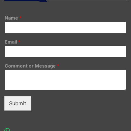
Name
*
Email
*
Comment or Message
*
Submit