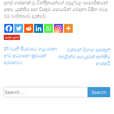
දහස් ගණනක් වූ වින්දිතයන්ගේ පවුල්වල සාමාජිකයන්
සත්‍ය, යුක්තිය සහ විසඳුම් සොයමින් වේදනා විඳින බවද
එම වාර්තාවේ දැක්වේ.
කාලීන පුවත්
21 වැනි සියවසට ගැළපෙන
වත්මන් විභාග සමතුන්
නව අධ්‍යාපන ක්‍රමයක්
ඉහළින්ම අගැයුමත් අන්තිම
අරඹනවා
නරකයි