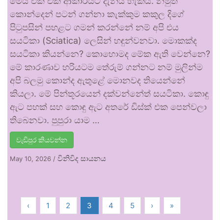
මෙය එක එක ආකාරයට දැනිය හැකියි. නමුත්
කොන්දෙන් පටන් ගන්නා කැක්කුම කකුල දිගේ
පිටුපසින් පහළට ගමන් කරන්නේ නම් අපි එය
සයටිකා (Sciatica) ලෙසින් හඳුන්වනවා. මොකක්ද
සයටිකා කියන්නෙ? කොහොමද මේක ඇති වෙන්නෙ?
මේ කාරණාව හරියටම තේරුම් ගන්නට නම් මුලින්ම
අපි බලමු කොන්ද ඇතුළේ මොනවද තියෙන්නේ
කියලා. මේ පින්තූරයෙන් දක්වන්නේත් සයටිකා. කොඳු
ඇට පහක් සහ කොඳු ඇට අතරේ ඩිස්ක් එක පෙන්වලා
තිබෙනවා. පුපුරා යාම …
වැඩිපුර කියවන්න
විනිවිද සායනය
May 10, 2026
/
‹
1
2
3
4
5
›
»