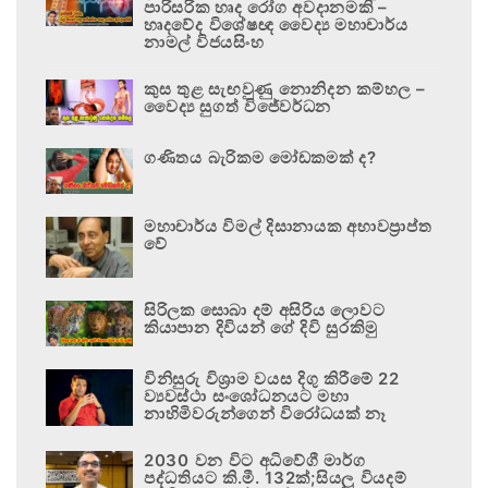
පාරිසරික හෘද රෝග අවදානමකි –
හෘදවේද විශේෂඥ වෛද්‍ය මහාචාර්ය
නාමල් විජයසිංහ
කුස තුළ සැඟවුණු නොනිදන කම්හල –
වෛද්‍ය සුගත් විජේවර්ධන
ගණිතය බැරිකම මෝඩකමක් ද?
මහාචාර්ය විමල් දිසානායක අභාවප්‍රාප්ත
වේ
සිරිලක සොබා දම් අසිරිය ලොවට
කියාපාන දිවියන් ගේ දිවි සුරකිමු
විනිසුරු විශ්‍රාම වයස දිගු කිරීමේ 22
ව්‍යවස්ථා සංශෝධනයට මහා
නාහිමිවරුන්ගෙන් විරෝධයක් නෑ
2030 වන විට අධිවේගී මාර්ග
පද්ධතියට කි.මී. 132ක්;සියලු වියදම්