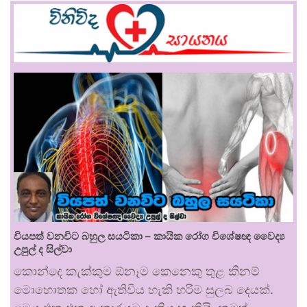
වියපත් වනවිට බහුල සයටිකා – කායික රෝග විශේෂඥ වෛද්‍ය
උපුල් ද සිල්වා
කොන්දෙ කැක්කුම ඕනෑම කෙනෙකු තුළ කිනම්
මොහොතක හෝ ඇතිවිය හැකි හරිම සුලබ දෙයක්.