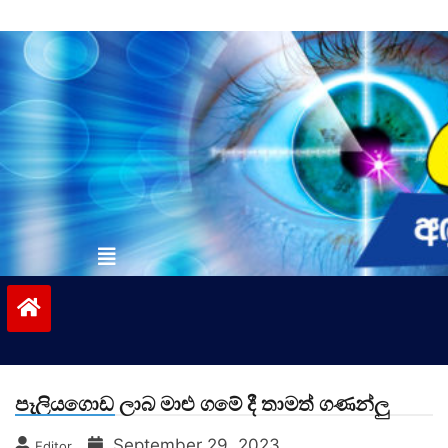
Skip
to
content
vinivida.lk
පෑලියගොඩ ලාබ මාළු ගමේ දී තාමත් ගණන්ලු
September 29, 2023
Editor