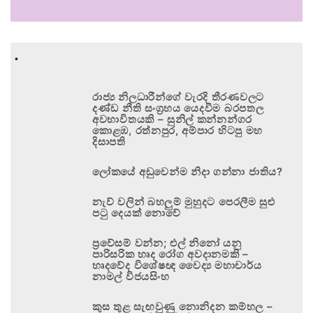
.
රාජ්‍ය නිලධාරීන්ගේ වැරදි තීරණවලට
දණ්ඩ නීති සංග්‍රහය යෙදවීම බරපතල
අවභාවිතයකි – සුනිල් කන්නන්ගර
කොළඹ, රත්නපුර, අම්පාර හිටපු මහ
දිසාපති
ලෝකයේ අඩුවෙන්ම නිදා ගන්නා ජාතිය?
නැව් වලින් බහලුම් මුහුදට පෙරලීම සුළු
පටු දෙයක් නොවේ
ප්‍රවේසම් වන්න; එල් නිනෝ යනු
පාරිසරික හෘද රෝග අවදානමකි –
හෘදවේද විශේෂඥ වෛද්‍ය මහාචාර්ය
නාමල් විජයසිංහ
කුස තුළ සැඟවුණු නොනිදන කම්හල –