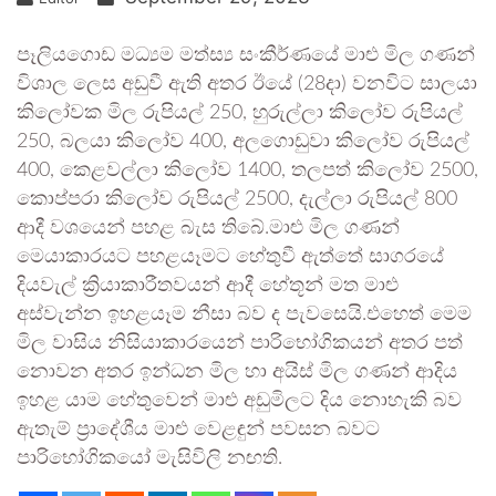
පෑලියගොඩ මධ්‍යම මත්ස්‍ය සංකීර්ණයේ මාළු මිල ගණන්
විශාල ලෙස අඩුවී ඇති අතර ඊයේ (28දා) වනවිට සාලයා
කිලෝවක මිල රුපියල් 250, හුරුල්ලා කිලෝව රුපියල්
250, බලයා කිලෝව 400, අලගොඩුවා කිලෝව රුපියල්
400, කෙළවල්ලා කිලෝව 1400, තලපත් කිලෝව 2500,
කොප්පරා කිලෝව රුපියල් 2500, දැල්ලා රුපියල් 800
ආදී වශයෙන් පහළ බැස තිබේ.මාළු මිල ගණන්
මෙයාකාරයට පහළයෑමට හේතුවී ඇත්තේ සාගරයේ
දියවැල් ක්‍රියාකාරීතවයන් ආදී හේතූන් මත මාළු
අස්වැන්න ඉහළයෑම නීසා බව ද පැවසෙයි.එහෙත් මෙම
මිල වාසිය නිසියාකාරයෙන් පාරිභෝගිකයන් අතර පත්
නොවන අතර ඉන්ධන මිල හා අයිස් මිල ගණන් ආදිය
ඉහළ යාම හේතුවෙන් මාළු අඩුමිලට දිය නොහැකි බව
ඇතැම් ප්‍රාදේශීය මාළු වෙළඳුන් පවසන බවට
පාරිභෝගිකයෝ මැසිවිලි නඟති.