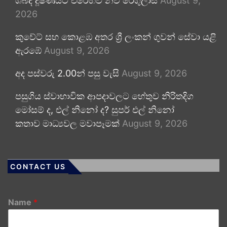
ශබ්ද දූෂණයට එරෙහිව නව රෙගුලාසි
August 9,
2026
කුවේට් සහ කොළඹ අතර ශ්‍රී ලංකන් ගුවන් සේවා යළි
ඇරඹේ
August 9, 2026
අද පස්වරු 2.00න් පසු වැසි
August 9, 2026
පසුගිය ස්වාභාවික ආපදාවලට හේතුව නිරිතදිග
මෝසම් ද, එල් නිනෝ ද? සුපර් එල් නිනෝ
කතාව මාධ්‍යවල මවාපෑමක්
August 9, 2026
CONTACT US
Name
*