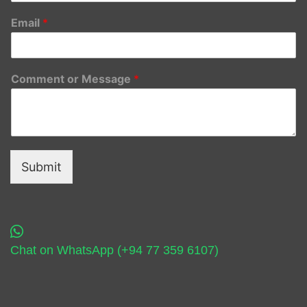
Email
*
Comment or Message
*
Submit
Chat on WhatsApp (+94 77 359 6107)