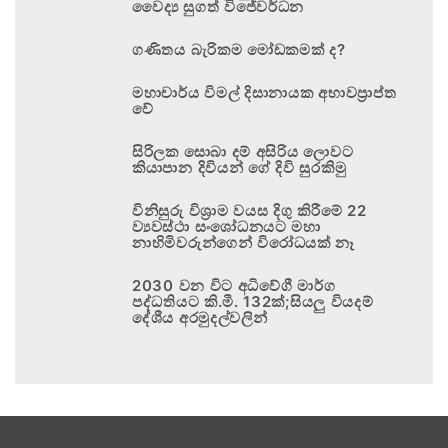
වෛද්‍ය සුගත් විජේවර්ධන
ගණිතය බැරිකම මෝඩකමක් ද?
මහාචාර්ය විමල් දිසානායක අභාවප්‍රාප්ත
වේ
සිරිලක සොබා දම් අසිරිය ලොවට
කියාපාන දිවියන් ගේ දිවි සුරකිමු
විනිසුරු විශ්‍රාම වයස දිගු කිරීමේ 22
ව්‍යවස්ථා සංශෝධනයට මහා
නාහිමිවරුන්ගෙන් විරෝධයක් නෑ
2030 වන විට අධිවේගී මාර්ග
පද්ධතියට කි.මී. 132ක්;සියලු වියදම්
දේශීය අරමුදල්වලින්