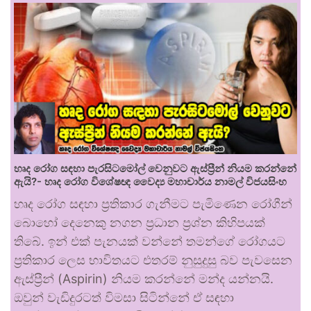
හෘද රෝග සඳහා පැරසිටමෝල් වෙනුවට ඇස්ප්‍රීන් නියම කරන්නේ
ඇයි?- හෘද රෝග විශේෂඥ වෛද්‍ය මහාචාර්ය නාමල් විජයසිංහ
හෘද රෝග සඳහා ප්‍රතිකාර ගැනීමට පැමිණෙන රෝගීන්
බොහෝ දෙනෙකු නගන ප්‍රධාන ප්‍රශ්න කිහිපයක්
තිබේ. ඉන් එක් පැනයක් වන්නේ තමන්ගේ රෝගයට
ප්‍රතිකාර ලෙස භාවිතයට එතරම් නුසුදුසු බව පැවසෙන
ඇස්ප්‍රීන් (Aspirin) නියම කරන්නේ මන්ද යන්නයි.
ඔවුන් වැඩිදුරටත් විමසා සිටින්නේ ඒ සඳහා