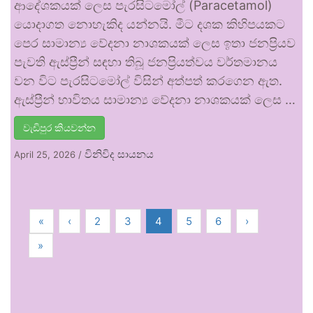
ආදේශකයක් ලෙස පැරසිටමෝල් (Paracetamol)
යොදාගත නොහැකිද යන්නයි. මීට දශක කිහිපයකට
පෙර සාමාන්‍ය වේදනා නාශකයක් ලෙස ඉතා ජනප්‍රියව
පැවති ඇස්ප්‍රීන් සඳහා තිබූ ජනප්‍රියත්වය වර්තමානය
වන විට පැරසිටමෝල් විසින් අත්පත් කරගෙන ඇත.
ඇස්ප්‍රීන් භාවිතය සාමාන්‍ය වේදනා නාශකයක් ලෙස …
වැඩිපුර කියවන්න
විනිවිද සායනය
April 25, 2026
/
«
‹
2
3
4
5
6
›
»