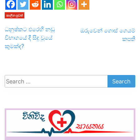
කාලීන පුවත්
ධනුෂ්කට එරෙහි නඩු
ඔරුවෙන් ගොස් ගෙයම්
විභාගයේ දී සිදු වූයේ
කපති
කුමක්ද?