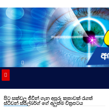
Skip
to
content
vinivida.lk
පිට සක්වල ජීවීන් ගැන අපූරු කතාවක් රැගත්
ස්ටීවන් ස්පීල්බර්ග් ගේ අලුත්ම චිත්‍රපටය