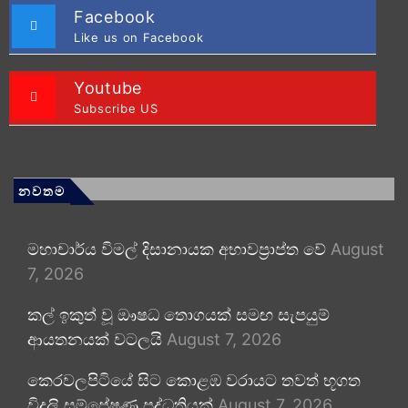
Facebook
Like us on Facebook
Youtube
Subscribe US
නවතම
මහාචාර්ය විමල් දිසානායක අභාවප්‍රාප්ත වේ
August
7, 2026
කල් ඉකුත් වූ ඖෂධ තොගයක් සමඟ සැපයුම්
ආයතනයක් වටලයි
August 7, 2026
කෙරවලපිටියේ සිට කොළඹ වරායට තවත් භූගත
විදුලි සම්ප්‍රේෂණ පද්ධතියක්
August 7, 2026