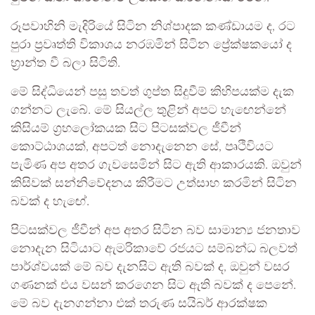
රූපවාහිනි මැදිරියේ සිටින නිශ්පාදක කණ්ඩායම ද, රට
පුරා ප්‍රවෘත්ති විකාශය නරඹමින් සිටින ප්‍රේක්ෂකයෝ ද
භ්‍රාන්ත වී බලා සිටිති.
මේ සිද්ධියෙන් පසු තවත් ගුප්ත සිදුවීම් කිහිපයක්ම දැක
ගන්නට ලැබේ. මේ සියල්ල තුළින් අපට හැඟෙන්නේ
කිසියම් ග්‍රහලෝකයක සිට පිටසක්වල ජීවීන්
කොට්ඨාශයක්, අපටත් නොදැනෙන සේ, පෘථිවියට
පැමිණ අප අතර ගැවසෙමින් සිට ඇති ආකාරයකි. ඔවුන්
කිසිවක් සන්නිවේදනය කිරීමට උත්සාහ කරමින් සිටින
බවක් ද හැඟේ.
පිටසක්වල ජීවීන් අප අතර සිටින බව සාමාන්‍ය ජනතාව
නොදැන සිටියාට ඇමරිකාවේ රජයට සම්බන්ධ බලවත්
පාර්ශ්වයක් මේ බව දැනසිට ඇති බවක් ද, ඔවුන් වසර
ගණනක් එය වසන් කරගෙන සිට ඇති බවක් ද පෙනේ.
මේ බව දැනගන්නා එක් තරුණ සයිබර් ආරක්ෂක