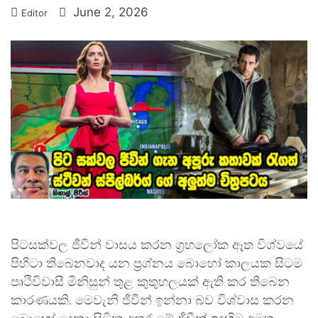
June 2, 2026
Editor
පිටසක්වල ජීවීන් වාසය කරන ග්‍රහලෝක ඈත විශ්වයේ
පිහිටා තිබෙනවාද යන ප්‍රශ්නය බොහෝ කාලයක සිටම
පෘථිවිවාසී මිනිසුන් තුළ කුතුහලයක් ඇති කර තිබෙන
කාරණයකි. මෙවැනි ජීවීන් ඉන්නා බව විශ්වාස කරන