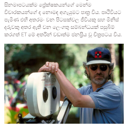
සිනමාපටයක්ම ප්‍රේක්ෂකයන්ගේ මෙන්ම
විචාරකයන්ගේ ද නොමඳ අගැයුමට පාත්‍ර විය. පෘථිවියට
පැමිණ එහි අතරමං වන පිටසක්වල ජීවියකු සහ මිනිස්
දරුවකු අතර ඇති වන ලෙංගතු සම්බන්ධයක් පසුබිම්
කරගත් ET මේ අතරින් වඩාත්ම ජනප්‍රිය වූ චිත්‍රපටය විය.