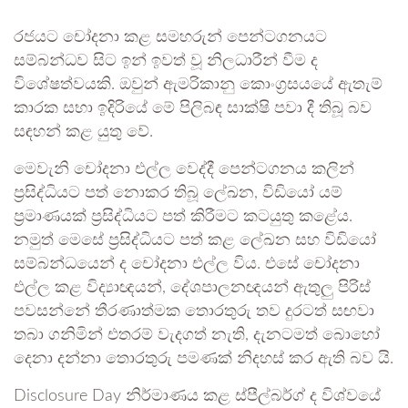
රජයට චෝදනා කළ සමහරුන් පෙන්ටගනයට
සම්බන්ධව සිට ඉන් ඉවත් වූ නිලධාරීන් වීම ද
විශේෂත්වයකි. ඔවුන් ඇමරිකානු කොංග්‍රසයයේ ඇතැම්
කාරක සභා ඉදිරියේ මේ පිලිබඳ සාක්ෂි පවා දී තිබූ බව
සඳහන් කළ යුතු වේ.
මෙවැනි චෝදනා එල්ල වෙද්දී පෙන්ටගනය කලින්
ප්‍රසිද්ධියට පත් නොකර තිබූ ලේඛන, විඩියෝ යම්
ප්‍රමාණයක් ප්‍රසිද්ධියට පත් කිරීමට කටයුතු කළේය.
නමුත් මෙසේ ප්‍රසිද්ධියට පත් කළ ලේඛන සහ විඩියෝ
සම්බන්ධයෙන් ද චෝදනා එල්ල විය. එසේ චෝදනා
එල්ල කළ විද්‍යාඥයන්, දේශපාලනඥයන් ඇතුලු පිරිස්
පවසන්නේ තීරණාත්මක තොරතුරු තව දුරටත් සඟවා
තබා ගනිමින් එතරම් වැදගත් නැති, දැනටමත් බොහෝ
දෙනා දන්නා තොරතුරු පමණක් නිදහස් කර ඇති බව යි.
Disclosure Day නිර්මාණය කළ ස්පීල්බර්ග් ද විශ්වයේ