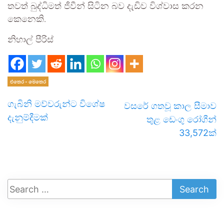
තවත් බුද්ධිමත් ජීවීන් සිටින බව දැඩිව විශ්වාස කරන
කෙනෙකි.
නිහාල් පීරිස්
එතෙර - මෙතෙර
ගැබිනි මව්වරුන්ට විශේෂ
වසරේ ගතවූ කාල සීමාව
දැනුම්දීමක්
තුළ ඩෙංගු රෝගීන්
33,572ක්