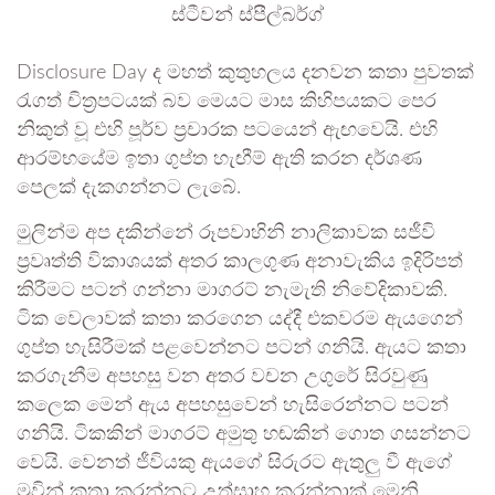
ස්ටීවන් ස්පීල්බර්ග්
Disclosure Day ද මහත් කුතුහලය දනවන කතා පුවතක්
රැගත් චිත්‍රපටයක් බව මෙයට මාස කිහිපයකට පෙර
නිකුත් වූ එහි පූර්ව ප්‍රචාරක පටයෙන් ඇඟවෙයි. එහි
ආරම්භයේම ඉතා ගුප්ත හැඟීම් ඇති කරන දර්ශණ
පෙලක් දැකගන්නට ලැබේ.
මුලින්ම අප දකින්නේ රූපවාහිනි නාලිකාවක සජීවි
ප්‍රවෘත්ති විකාශයක් අතර කාලගුණ අනාවැකිය ඉදිරිපත්
කිරීමට පටන් ගන්නා මාගරට් නැමැති නිවේදිකාවකි.
ටික වෙලාවක් කතා කරගෙන යද්දී එකවරම ඇයගෙන්
ගුප්ත හැසිරීමක් පළවෙන්නට පටන් ගනියි. ඇයට කතා
කරගැනීම අපහසු වන අතර වචන උගුරේ සිරවුණු
කලෙක මෙන් ඇය අපහසුවෙන් හැසිරෙන්නට පටන්
ගනියි. ටිකකින් මාගරට් අමුතු හඬකින් ගොත ගසන්නට
වෙයි. වෙනත් ජීවියකු ඇයගේ සිරුරට ඇතුලු වී ඇගේ
මුවින් කතා කරන්නට උත්සාහ කරන්නාක් මෙනි.