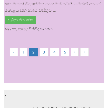
සහ මනෝ විද්‍යාත්මක පදනමක් පවතී. මෙයින් අපගේ
මොළය සහ හෘදය වස්තුව …
වැඩිපුර කියවන්න
විනිවිද සායනය
May 22, 2026
/
‹
1
2
3
4
5
›
»
.