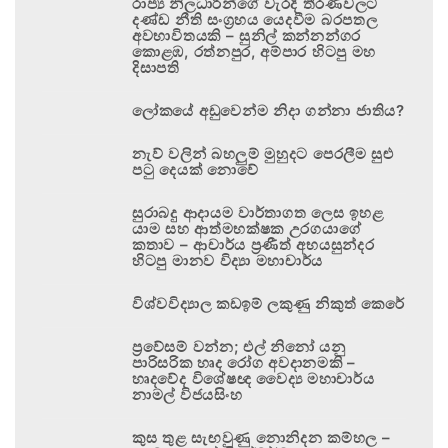
රාජ්‍ය නිලධාරීන්ගේ වැරදි තීරණවලට
දණ්ඩ නීති සංග්‍රහය යෙදවීම බරපතල
අවභාවිතයකි – සුනිල් කන්නන්ගර
කොළඹ, රත්නපුර, අම්පාර හිටපු මහ
දිසාපති
ලෝකයේ අඩුවෙන්ම නිදා ගන්නා ජාතිය?
නැව් වලින් බහලුම් මුහුදට පෙරලීම සුළු
පටු දෙයක් නොවේ
සුරාබදු ආදායම වාර්තාගත ලෙස ඉහළ
යාම සහ ආත්මභක්ෂක උරගයාගේ
කතාව – ආචාර්ය ප්‍රණීත් අභයසුන්දර
හිටපු මානව විද්‍යා මහාචාර්ය
විශ්වවිද්‍යාල කඩඉම් ලකුණු නිකුත් කෙරේ
ප්‍රවේසම් වන්න; එල් නිනෝ යනු
පාරිසරික හෘද රෝග අවදානමකි –
හෘදවේද විශේෂඥ වෛද්‍ය මහාචාර්ය
නාමල් විජයසිංහ
කුස තුළ සැඟවුණු නොනිදන කම්හල –