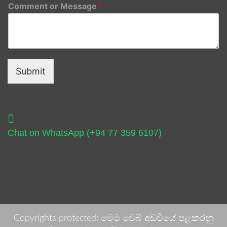
Comment or Message
*
Submit
Chat on WhatsApp (+94 77 359 6107)
Copyrights protected: මෙම වෙබ් අඩවියේ පළකරනු