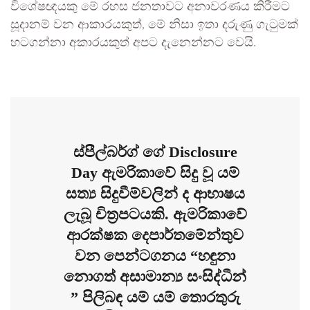
විශේෂඥයකු මේ රහස ජනතාවට අනාවරණය කිරීමට
සූදානම් වන ආකාරයකුත්, මේ නිසා ඉතා දරුණු ගැටුමක්
හටගන්නා අකාරයකුත් අපට දැනෙන්නට වෙයි.
ස්පීල්බර්ග් ගේ Disclosure
Day ඇමරිකාවේ සිදු වූ යම්
සත්‍ය සිදුවීම්වලින් ද ආභාෂය
ලැබූ චිත්‍රපටයකි. ඇමරිකාවේ
ආරක්ෂක දෙපාර්තමේන්තුව
වන පෙන්ටගනය “හඳුනා
නොගත් අසාමාන්‍ය සංසිද්ධීන්
” පිලිබඳ යම් යම් තොරතුරු