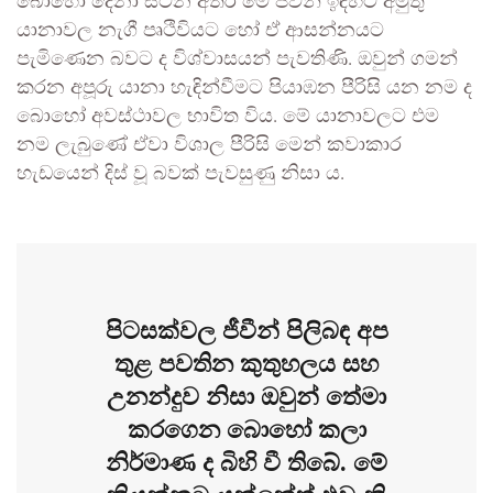
බොහෝ දෙනා සිටින අතර මේ ජීවීන් ඉඳහිට අමුතු
යානාවල නැගී පෘථිවියට හෝ ඒ ආසන්නයට
පැමිණෙන බවට ද විශ්වාසයන් පැවතිණි. ඔවුන් ගමන්
කරන අපූරු යානා හැඳින්වීමට පියාඹන පීරිසි යන නම ද
බොහෝ අවස්ථාවල භාවිත විය. මේ යානාවලට එම
නම ලැබුණේ ඒවා විශාල පීරිසි මෙන් කවාකාර
හැඩයෙන් දිස් වූ බවක් පැවසුණු නිසා ය.
පිටසක්වල ජීවීන් පිලිබඳ අප
තුළ පවතින කුතුහලය සහ
උනන්දුව නිසා ඔවුන් තේමා
කරගෙන බොහෝ කලා
නිර්මාණ ද බිහි වී තිබේ. මේ