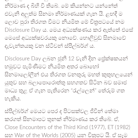
නිර්මාණ ද බිහි වී තිබේ. මේ කියන්නට යන්නේත්
එවැනි අලුත්ම සිනමා නිර්මාණයක් ගැන යි. ළඟදී ම
ලොව පුරා තිරගත වීමට නියමිත මේ චිත්‍රපටයේ නම
Disclosure Day ය. මෙය අධ්‍යක්ෂණය කර ඇත්තේ එසේ
මෙසේ අධ්‍යක්ෂවරයකු නොවේ. හොලිවුඩ් සිනමාවේ
දැවැන්තයකු වන ස්ටීවන් ස්පීල්බර්ග් ය.
Disclosure Day ලබන ජුනි 12 වැනි දින ප්‍රේක්ෂකයන්
හමුවට පැමිණීමට නියමිත අතර බොහෝ
සිනමාලෝලීන් එය තිරගත වනතුරු මහත් කුතුහලයෙන්
යුතුව සහ බලාපොරොත්තු සහගතව සිටින බව සමාජ
මාධ්‍ය තුළ ඒ ගැන පැතිරෙන “රැල්ලෙන්” තේරුම් ගත
හැකිය.
ස්පීල්බර්ග් මෙයට පෙර ද පිටසක්වල ජීවීන් තේමා
කරගත් සිනමාපට තුනක් නිර්මාණය කර තිබේ. ඒ,
Close Encounters of the Third Kind (1977), ET (1982)
සහ War of the Worlds (2005) යන චිත්‍රපට යි. ඒ සෑම