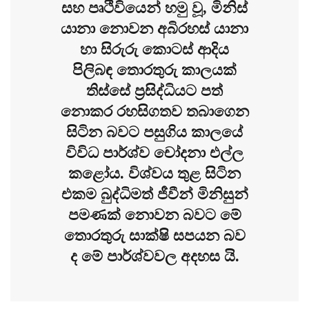
සහ පෘථිවියෙන් හමු වූ, මිනිස්
යානා නොවන අබිරහස් යානා
හා සිරුරු කොටස් ආදිය
පිලිබඳ තොරතුරු කාලයක්
තිස්සේ ප්‍රසිද්ධියට පත්
නොකර රහසිගතව තබාගෙන
සිටින බවට පසුගිය කාලයේ
විවිධ පාර්ශ්ව චෝදනා එල්ල
කළෝය. විශ්වය තුළ සිටින
එකම බුද්ධිමත් ජීවීන් මිනිසුන්
පමණක් නොවන බවට මේ
තොරතුරු සාක්ෂි සපයන බව
ද මේ පාර්ශ්වවල අදහස යි.