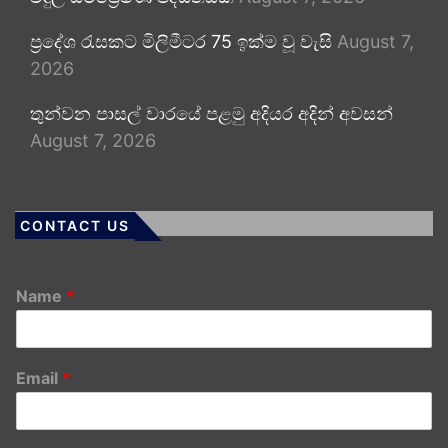
ප්‍රදේශ රැසකට මිලිමීටර 75 ඉක්ම වූ වැසි
August 7,
2026
තුන්වන පාසල් වාරයේ පළමු අදියර අදින් අවසන්
August 7, 2026
CONTACT US
Name
*
Email
*