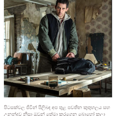
පිටසක්වල ජීවීන් පිලිබඳ අප තුළ පවතින කුතුහලය සහ
උනන්දුව නිසා ඔවුන් තේමා කරගෙන බොහෝ කලා