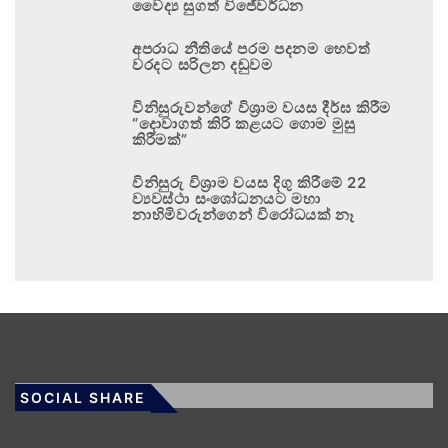
වෛද්‍ය සුගත් විජේවර්ධන
අපරාධ නීතියේ පරම පදනම හෙවත්
වරදට සරිලන දඬුවම
විනිසුරුවන්ගේ විශ්‍රාම වයස දීර්ඝ කිරීම
“දොවාගත් කිරි කළයට ගොම මුසු
කිරීමක්”
විනිසුරු විශ්‍රාම වයස දිගු කිරීමේ 22
ව්‍යවස්ථා සංශෝධනයට මහා
නාහිමිවරුන්ගෙන් විරෝධයක් නෑ
SOCIAL SHARE