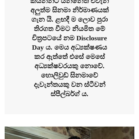
කියන්නට යන්නේත් එවැනි
අලුත්ම සිනමා නිර්මාණයක්
ගැන යි. ළඟදී ම ලොව පුරා
තිරගත වීමට නියමිත මේ
චිත්‍රපටයේ නම Disclosure
Day ය. මෙය අධ්‍යක්ෂණය
කර ඇත්තේ එසේ මෙසේ
අධ්‍යක්ෂවරයකු නොවේ.
හොලිවුඩ් සිනමාවේ
දැවැන්තයකු වන ස්ටීවන්
ස්පීල්බර්ග් ය.