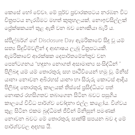
කෙසේ හෝ වේවා, මේ පූර්ව ප්‍රචාරකපටය නරඹන විට
චිත්‍රපටය නැරඹීමට මහත් කුතුහලයක්, නොඉවසිල්ලක්
ප්‍රේක්ෂකයන් තුළ ඇති වන බව නොකියා බැරි ය.
ස්පීල්බර්ග් ගේ Disclosure Day ඇමරිකාවේ සිදු වූ යම්
සත්‍ය සිදුවීම්වලින් ද ආභාෂය ලැබූ චිත්‍රපටයකි.
ඇමරිකාවේ ආරක්ෂක දෙපාර්තමේන්තුව වන
පෙන්ටගනය “හඳුනා නොගත් අසාමාන්‍ය සංසිද්ධීන් ”
පිලිබඳ යම් යම් තොරතුරු සහ පෘථිවියෙන් හමු වූ, මිනිස්
යානා නොවන අබිරහස් යානා හා සිරුරු කොටස් ආදිය
පිලිබඳ තොරතුරු කාලයක් තිස්සේ ප්‍රසිද්ධියට පත්
නොකර රහසිගතව තබාගෙන සිටින බවට පසුගිය
කාලයේ විවිධ පාර්ශ්ව චෝදනා එල්ල කළෝය. විශ්වය
තුළ සිටින එකම බුද්ධිමත් ජීවීන් මිනිසුන් පමණක්
නොවන බවට මේ තොරතුරු සාක්ෂි සපයන බව ද මේ
පාර්ශ්වවල අදහස යි.