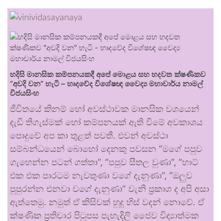
හදිසි මානසික කම්පනයකදී අපේ මොළය සහ හදවත ක්ෂණිකව
“අවදි වන” හැටි – හෘදවේද විශේෂඥ වෛද්‍ය මහාචාර්ය නාමල්
විජයසිංහ
ජීවිතයේ කිනම් හෝ අවස්ථාවක මානසික වශයෙන්
දැඩි තිගැස්මක් හෝ කම්පනයක් ඇති වීමේ අවකාශය
පොදුවේ අප කා තුළත් පවතී. එවන් අවස්ථා
සම්බන්ධයෙන් බොහෝ දෙනකු පවසන “මගේ පපුව
ගැහෙන්න පටන් ගත්තා”, “පපුව සීතල වුණා”, “හාට්
එක එක පාරටම නැවතුණා වගේ දැනුණා”, “ඔලුව
පුපුරන්න එනවා වගේ දැනුණා” වැනි ප්‍රකාශ ද අපි අසා
ඇත්තෙමු. නමුත් ඒ කිසිවක් හුදු හිස් වදන් නොවේ. ඒ
ක්ෂණික ප්‍රතිචාර පිටුපස පැහැදිලි ජෛව විද්‍යාත්මක