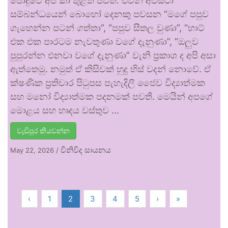
පොදුවේ අප කා තුළත් පවතී. එවන් අවස්ථා
සම්බන්ධයෙන් බොහෝ දෙනකු පවසන “මගේ පපුව
ගැහෙන්න පටන් ගත්තා”, “පපුව සීතල වුණා”, “හාට්
එක එක පාරටම නැවතුණා වගේ දැනුණා”, “ඔලුව
පුපුරන්න එනවා වගේ දැනුණා” වැනි ප්‍රකාශ ද අපි අසා
ඇත්තෙමු. නමුත් ඒ කිසිවක් හුදු හිස් වදන් නොවේ. ඒ
ක්ෂණික ප්‍රතිචාර පිටුපස පැහැදිලි ජෛව විද්‍යාත්මක
සහ මනෝ විද්‍යාත්මක පදනමක් පවතී. මෙයින් අපගේ
මොළය සහ හෘදය වස්තුව …
වැඩිපුර කියවන්න
විනිවිද සායනය
May 22, 2026
/
‹
1
2
3
4
5
›
»