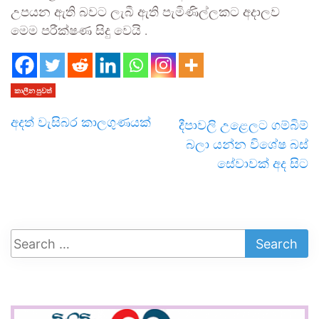
උපයන ඇති බවට ලැබී ඇති පැමිණිල්ලකට අදාලව
මෙම පරීක්ෂණ සිදු වෙයි .
කාලීන පුවත්
අදත් වැසිබර කාලගුණයක්
දීපාවලි උළෙලට ගම්බිම්
බලා යන්න විශේෂ බස්
සේවා­වක් අද සිට