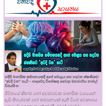
හදිසි මානසික කම්පනයකදී අපේ මොළය සහ හදවත ක්ෂණිකව
“අවදි වන” හැටි – හෘදවේද විශේෂඥ වෛද්‍ය මහාචාර්ය නාමල්
විජයසිංහ
ජීවිතයේ කිනම් හෝ අවස්ථාවක මානසික වශයෙන්
දැඩි තිගැස්මක් හෝ කම්පනයක් ඇති වීමේ අවකාශය