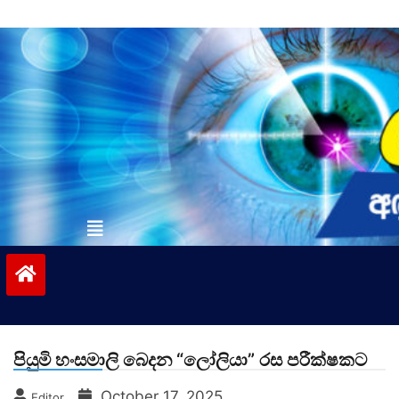
Skip
to
content
vinivida.lk
පියුමි හංසමාලි බෙදන “ලෝලියා” රස පරීක්ෂකට
October 17, 2025
Editor