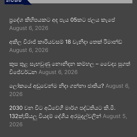
නවතම
ප්‍රදේශ කිහිපයකට අද පැය 05කට ජලය කැපේ
August 6, 2026
අකිල විරාජ් කාරියවසම් 18 වැනිදා තෙක් රිමාන්ඩ්
August 6, 2026
කුස තුළ සැඟවුණු නොනිදන කම්හල – වෛද්‍ය සුගත්
විජේවර්ධන
August 6, 2026
ලෝකයේ අඩුවෙන්ම නිදා ගන්නා ජාතිය?
August 6,
2026
2030 වන විට අධිවේගී මාර්ග පද්ධතියට කි.මී.
132ක්;සියලු වියදම් දේශීය අරමුදල්වලින්
August 5,
2026