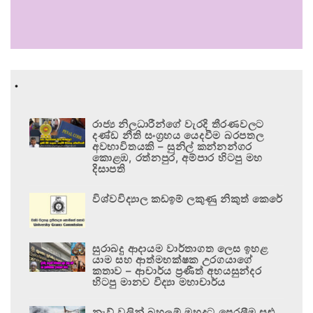
.
රාජ්‍ය නිලධාරීන්ගේ වැරදි තීරණවලට
දණ්ඩ නීති සංග්‍රහය යෙදවීම බරපතල
අවභාවිතයකි – සුනිල් කන්නන්ගර
කොළඹ, රත්නපුර, අම්පාර හිටපු මහ
දිසාපති
විශ්වවිද්‍යාල කඩඉම් ලකුණු නිකුත් කෙරේ
සුරාබදු ආදායම වාර්තාගත ලෙස ඉහළ
යාම සහ ආත්මභක්ෂක උරගයාගේ
කතාව – ආචාර්ය ප්‍රණීත් අභයසුන්දර
හිටපු මානව විද්‍යා මහාචාර්ය
නැව් වලින් බහලුම් මුහුදට පෙරලීම සුළු