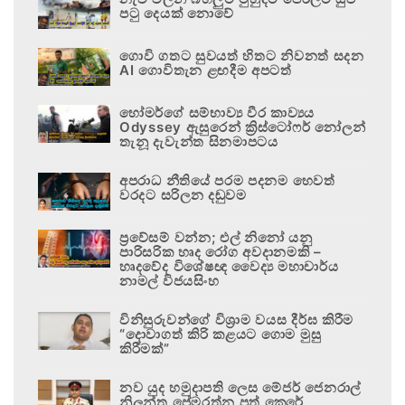
පටු දෙයක් නොවේ
ගොවි ගතට සුවයත් හිතට නිවනත් සදන
AI ගොවිතැන ළඟදීම අපටත්
හෝමර්ගේ සම්භාව්‍ය වීර කාව්‍යය
Odyssey ඇසුරෙන් ක්‍රිස්ටෝෆර් නෝලන්
තැනූ දැවැන්ත සිනමාපටය
අපරාධ නීතියේ පරම පදනම හෙවත්
වරදට සරිලන දඬුවම
ප්‍රවේසම් වන්න; එල් නිනෝ යනු
පාරිසරික හෘද රෝග අවදානමකි –
හෘදවේද විශේෂඥ වෛද්‍ය මහාචාර්ය
නාමල් විජයසිංහ
විනිසුරුවන්ගේ විශ්‍රාම වයස දීර්ඝ කිරීම
“දොවාගත් කිරි කළයට ගොම මුසු
කිරීමක්”
නව යුද හමුදාපති ලෙස මේජර් ජෙනරාල්
නිලන්ත ප්‍රේමරත්න පත් කෙරේ