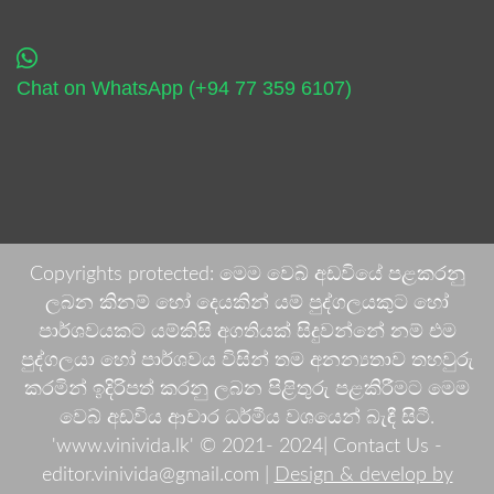
Chat on WhatsApp (+94 77 359 6107)
Copyrights protected: මෙම වෙබ් අඩවියේ පළකරනු
ලබන කිනම් හෝ දෙයකින් යම් පුද්ගලයකුට හෝ
පාර්ශවයකට යම්කිසි අගතියක් සිදුවන්නේ නම් එම
පුද්ගලයා හෝ පාර්ශවය විසින් තම අනන්‍යතාව තහවුරු
කරමින් ඉදිරිපත් කරනු ලබන පිළිතුරු පළකිරීමට මෙම
වෙබ් අඩවිය ආචාර ධර්මීය වශයෙන් බැඳී සිටී.
'www.vinivida.lk' © 2021- 2024| Contact Us -
editor.vinivida@gmail.com |
Design & develop by