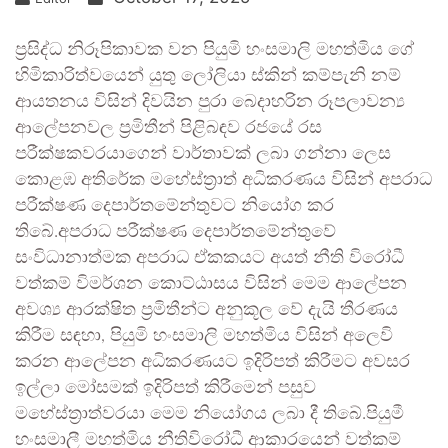
ප්‍රසිද්ධ නිරූපිකාවක වන පියුමි හංසමාලි මහත්මිය ගේ
හිමිකාරිත්වයෙන් යුතු ලෝලියා ස්කින් කම්පැනි නම්
ආයතනය විසින් දිවයින පුරා බෙදාහරින රූපලාවන්‍ය
ආලේපනවල ප්‍රමිතීන් පිළිබඳව රජයේ රස
පරීක්ෂකවරයාගෙන් වාර්තාවක් ලබා ගන්නා ලෙස
කොළඹ අතිරේක මහේස්ත්‍රාත් අධිකරණය විසින් අපරාධ
පරීක්ෂණ දෙපාර්තමේන්තුවට නියෝග කර
තිබේ.අපරාධ පරීක්ෂණ දෙපාර්තමේන්තුවේ
සංවිධානාත්මක අපරාධ ඒකකයට අයත් නීති විරෝධී
වත්කම් විමර්ශන කොට්ඨාසය විසින් මෙම ආලේපන
අවශ්‍ය ආරක්ෂිත ප්‍රමිතීන්ට අනුකූල වේ දැයි තීරණය
කිරීම සඳහා, පියුමි හංසමාලි මහත්මිය විසින් අලෙවි
කරන ආලේපන අධිකරණයට ඉදිරිපත් කිරීමට අවසර
ඉල්ලා මෝසමක් ඉදිරිපත් කිරීමෙන් පසුව
මහේස්ත්‍රාත්වරයා මෙම නියෝගය ලබා දී තිබේ.පියුමී
හංසමාලී මහත්මිය නීතිවිරෝධී ආකාරයෙන් වත්කම්