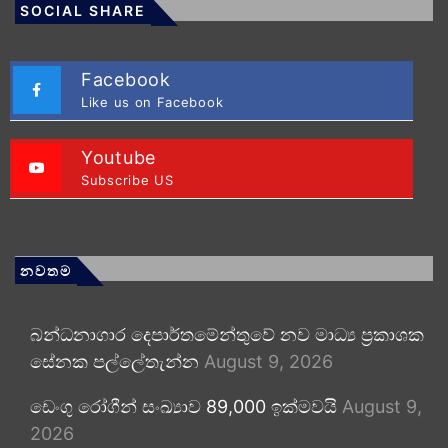
SOCIAL SHARE
Facebook
Like us on Facebook
Youtube
Subscribe US
නවතම
බන්ධනාගාර දෙපාර්තමේන්තුවේ නව මාධ්‍ය ප්‍රකාශක
සේනක පල්ලේතැන්න
August 9, 2026
ඩෙංගු රෝගීන් සංඛ්‍යාව 89,000 ඉක්මවයි
August 9,
2026