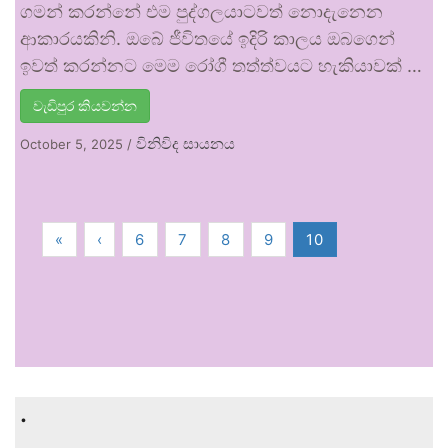
ගමන් කරන්නේ එම පුද්ගලයාටවත් නොදැනෙන
ආකාරයකිනි. ඔබේ ජීවිතයේ ඉදිරි කාලය ඔබගෙන්
ඉවත් කරන්නට මෙම රෝගී තත්ත්වයට හැකියාවක් …
වැඩිපුර කියවන්න
විනිවිද සායනය
October 5, 2025
/
«
‹
6
7
8
9
10
.