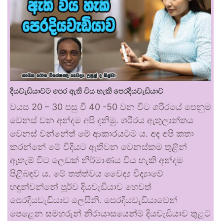
දියවැඩියාවට පෙර ඇති විය හැකි පෙරදියවැඩියාව
වයස 20 – 30 පසු වී 40 -50 වන විට ශරීරයේ පෙනුම
වෙනස් වන අන්දම අපි දනිමු. ශරීරය ඇතුලාන්තය
වෙනස් වන්නේත් මේ ආකාරයටම ය. අද අපි කතා
කරන්නේ මේ විදියට ඇතිවන වෙනස්කම තුළින්
ඇතැම් විට ලෙඩක් නිර්මාණය විය හැකි අන්දම
පිළිබඳව ය. මේ තත්ත්වය වෛද්‍ය විද්‍යාවේ
හඳුන්වන්නේ පූර්ව දියවැඩියාව හෙවත්
පෙරදියවැඩියාව ලෙසිනි. පෙරදියවැඩියාවෙන්
පෙළෙන සමහරුන් නිරායාසයෙන්ම දියවැඩියාව තුළට