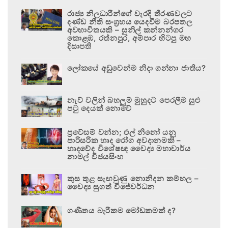
රාජ්‍ය නිලධාරීන්ගේ වැරදි තීරණවලට
දණ්ඩ නීති සංග්‍රහය යෙදවීම බරපතල
අවභාවිතයකි – සුනිල් කන්නන්ගර
කොළඹ, රත්නපුර, අම්පාර හිටපු මහ
දිසාපති
ලෝකයේ අඩුවෙන්ම නිදා ගන්නා ජාතිය?
නැව් වලින් බහලුම් මුහුදට පෙරලීම සුළු
පටු දෙයක් නොවේ
ප්‍රවේසම් වන්න; එල් නිනෝ යනු
පාරිසරික හෘද රෝග අවදානමකි –
හෘදවේද විශේෂඥ වෛද්‍ය මහාචාර්ය
නාමල් විජයසිංහ
කුස තුළ සැඟවුණු නොනිදන කම්හල –
වෛද්‍ය සුගත් විජේවර්ධන
ගණිතය බැරිකම මෝඩකමක් ද?