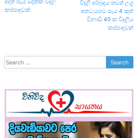
අදත් පැය දෙකක විදුලි
විදුලි අර්බුදය තවත් උග්‍ර
කප්පාදුවක්
අතට;හෙට පැය 4 කුත්
විනාඩි 40 ක විදුලිය
කප්පාදුවක්