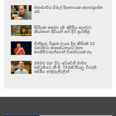
මහාචාර්ය විමල් දිසානායක අභාවප්‍රාප්ත
වේ
සිරිලක සොබා දම් අසිරිය ලොවට
කියාපාන දිවියන් ගේ දිවි සුරකිමු
විනිසුරු විශ්‍රාම වයස දිගු කිරීමේ 22
ව්‍යවස්ථා සංශෝධනයට මහා
නාහිමිවරුන්ගෙන් විරෝධයක් නෑ
2030 වන විට අධිවේගී මාර්ග
පද්ධතියට කි.මී. 132ක්;සියලු වියදම්
දේශීය අරමුදල්වලින්