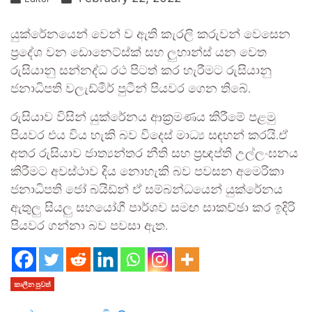
යුක්රේනයෙන් වෙන් ව ඇති කැරලි කරුවන් වෙසෙන
ප්‍රදේශ වන ඩොනෙට්ස්ක් සහ ලු‍හාන්ස් යන වෙත
රුසියානු සන්නද්ධ රථ පිටත් කර හැරීමට රුසියානු
ජනාධිපති වලැඩ්මීර් පුටීන් පියවර ගෙන තිබේ.
රුසියාව විසින් යුක්රේනය ආක්‍රමණය කිරීමේ පළමු
පියවර එය විය හැකි බව විදෙස් මාධ්‍ය සඳහන් කරයි.ඒ
අතර රුසියාව ජාත්‍යන්තර නීති සහ ප්‍රඥප්ති උල්ලංඝනය
කිරීමට අවස්ථාව දිය නොහැකි බව පවසන අමෙරිකා
ජනාධිපති ජෝ බයිඩ්න් ඒ සම්බන්ධයෙන් යුක්රේනය
ඇතුලු‍ සියලු‍ සහයෝගී පාර්ශව සමඟ සාකච්ඡා කර ඉදිරි
පියවර ගන්නා බව පවසා ඇත.
කාලීන පුවත්