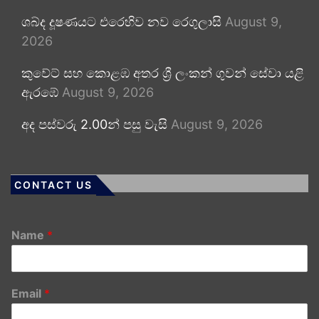
ශබ්ද දූෂණයට එරෙහිව නව රෙගුලාසි
August 9,
2026
කුවේට් සහ කොළඹ අතර ශ්‍රී ලංකන් ගුවන් සේවා යළි
ඇරඹේ
August 9, 2026
අද පස්වරු 2.00න් පසු වැසි
August 9, 2026
CONTACT US
Name
*
Email
*