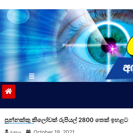
Skip
to
content
vinivida.lk
පුන්නක්කු කිලෝවක් රුපියල් 2800 තෙක් ඉහළට
October 19, 2021
Editor