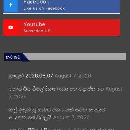
Facebook
Like us on Facebook
Youtube
Subscribe US
නවතම
කාටූන් 2026.08.07
August 7, 2026
මහාචාර්ය විමල් දිසානායක අභාවප්‍රාප්ත වේ
August
7, 2026
කල් ඉකුත් වූ ඖෂධ තොගයක් සමඟ සැපයුම්
ආයතනයක් වටලයි
August 7, 2026