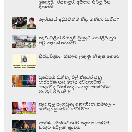
කොළඹ, රත්නපුර, අම්පාර හිටපු මහ
දිසාපති
ලෝකයේ අඩුවෙන්ම නිදා ගන්නා ජාතිය?
නැව් වලින් බහලුම් මුහුදට පෙරලීම සුළු
පටු දෙයක් නොවේ
විශ්වවිද්‍යාල කඩඉම් ලකුණු නිකුත් කෙරේ
ප්‍රවේසම් වන්න; එල් නිනෝ යනු
පාරිසරික හෘද රෝග අවදානමකි –
හෘදවේද විශේෂඥ වෛද්‍ය මහාචාර්ය
නාමල් විජයසිංහ
කුස තුළ සැඟවුණු නොනිදන කම්හල –
වෛද්‍ය සුගත් විජේවර්ධන
අපරාධ නීතියේ පරම පදනම හෙවත්
වරදට සරිලන දඬුවම