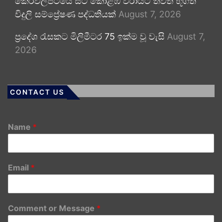
කෙරවලපිටියේ සිට කොළඹ වරායට තවත් භූගත
විදුලි සම්ප්‍රේෂණ පද්ධතියක්
August 7, 2026
ප්‍රදේශ රැසකට මිලිමීටර 75 ඉක්ම වූ වැසි
August 7,
2026
CONTACT US
Name
*
Email
*
Comment or Message
*