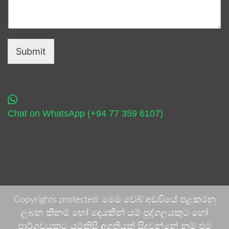
Submit
Chat on WhatsApp (+94 77 359 6107)
Copyrights protected: මෙම වෙබ් අඩවියේ පළකරනු
ලබන කිනම් හෝ දෙයකින් යම් පුද්ගලයකුට හෝ
පාර්ශවයකට යම්කිසි අගතියක් සිදුවන්නේ නම් එම