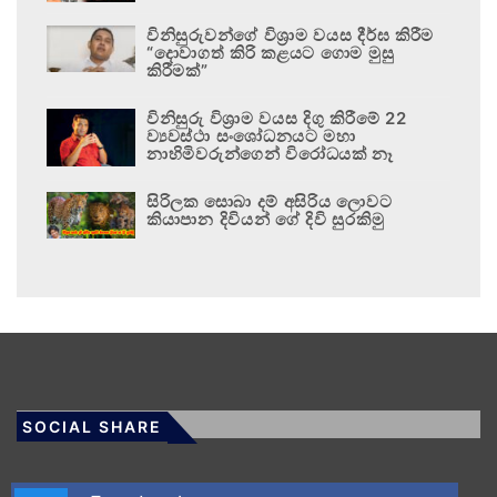
විනිසුරුවන්ගේ විශ්‍රාම වයස දීර්ඝ කිරීම
“දොවාගත් කිරි කළයට ගොම මුසු
කිරීමක්”
විනිසුරු විශ්‍රාම වයස දිගු කිරීමේ 22
ව්‍යවස්ථා සංශෝධනයට මහා
නාහිමිවරුන්ගෙන් විරෝධයක් නෑ
සිරිලක සොබා දම් අසිරිය ලොවට
කියාපාන දිවියන් ගේ දිවි සුරකිමු
SOCIAL SHARE