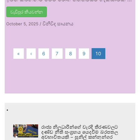
වැඩිපුර කියවන්න
විනිවිද සායනය
October 5, 2025
/
«
‹
6
7
8
9
10
.
රාජ්‍ය නිලධාරීන්ගේ වැරදි තීරණවලට
දණ්ඩ නීති සංග්‍රහය යෙදවීම බරපතල
අවභාවිතයකි – සුනිල් කන්නන්ගර