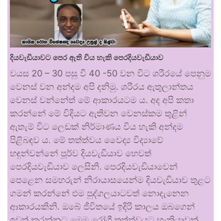
දියවැඩියාවට පෙර ඇති විය හැකි පෙරදියවැඩියාව
වයස 20 – 30 පසු වී 40 -50 වන විට ශරීරයේ පෙනුම
වෙනස් වන අන්දම අපි දනිමු. ශරීරය ඇතුලාන්තය
වෙනස් වන්නේත් මේ ආකාරයටම ය. අද අපි කතා
කරන්නේ මේ විදියට ඇතිවන වෙනස්කම තුළින්
ඇතැම් විට ලෙඩක් නිර්මාණය විය හැකි අන්දම
පිළිබඳව ය. මේ තත්ත්වය වෛද්‍ය විද්‍යාවේ
හඳුන්වන්නේ පූර්ව දියවැඩියාව හෙවත්
පෙරදියවැඩියාව ලෙසිනි. පෙරදියවැඩියාවෙන්
පෙළෙන සමහරුන් නිරායාසයෙන්ම දියවැඩියාව තුළට
ගමන් කරන්නේ එම පුද්ගලයාටවත් නොදැනෙන
ආකාරයකිනි. ඔබේ ජීවිතයේ ඉදිරි කාලය ඔබගෙන්
ඉවත් කරන්නට මෙම රෝගී තත්ත්වයට හැකියාවක් …