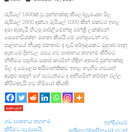
රුපියල් 1800ක් වූ පුන්නක්කු කිලෝග්‍රෑමයක මිල
රුපියල් 2800 දක්වා රුපියල් 1000 කින් එකවර ඉහළ
දමා ඇතැයි හිටපු පාර්ලිමේන්තු මන්ත්‍රී ලක්ෂ්මන්
සෙනෙවිරත්න මහතා කියයි.මේ හේතුවෙන් ගව
පාලනයේ නියුතු ජනතාව ද දැඩි අර්බුදයකට මුහුණ පානු
ඇත.මේ දිනවල රජය ගව ඝාතනය තහනම් කිරීමට
නීතිමය පසුබිම සකස් කරමින් හිඳින අතරේ පුන්නක්කු
මිල ද මෙලෙස අසීමාන්තිකව ඉහළ නැඟීම ගවයන්
ඇතුළු සතුන් ගේ පැවැත්මට ද අනියමින් තර්ජන එල්ල
කිරීමකැයි ගව හිමියෝ කියති.
කාලීන පුවත්
ගව ඝාතනය තහනම්
ඉන්දියාවේ
කිරීමට සැරසෙයි.
කුෂිනගර්(කුසිනාරා) ගුවන්