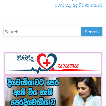
තොටුපළ අද විවෘත කෙරේ