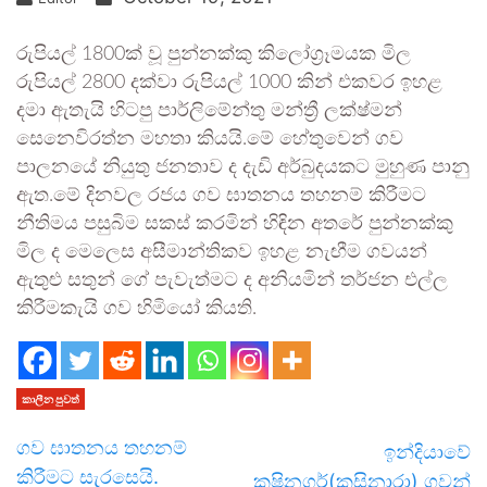
රුපියල් 1800ක් වූ පුන්නක්කු කිලෝග්‍රෑමයක මිල
රුපියල් 2800 දක්වා රුපියල් 1000 කින් එකවර ඉහළ
දමා ඇතැයි හිටපු පාර්ලිමේන්තු මන්ත්‍රී ලක්ෂ්මන්
සෙනෙවිරත්න මහතා කියයි.මේ හේතුවෙන් ගව
පාලනයේ නියුතු ජනතාව ද දැඩි අර්බුදයකට මුහුණ පානු
ඇත.මේ දිනවල රජය ගව ඝාතනය තහනම් කිරීමට
නීතිමය පසුබිම සකස් කරමින් හිඳින අතරේ පුන්නක්කු
මිල ද මෙලෙස අසීමාන්තිකව ඉහළ නැඟීම ගවයන්
ඇතුළු සතුන් ගේ පැවැත්මට ද අනියමින් තර්ජන එල්ල
කිරීමකැයි ගව හිමියෝ කියති.
කාලීන පුවත්
ගව ඝාතනය තහනම්
ඉන්දියාවේ
කිරීමට සැරසෙයි.
කුෂිනගර්(කුසිනාරා) ගුවන්