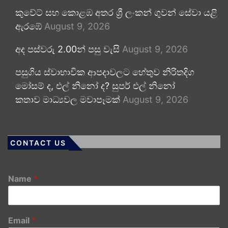
කුවේට් සහ කොළඹ අතර ශ්‍රී ලංකන් ගුවන් සේවා යළි
ඇරඹේ
August 9, 2026
අද පස්වරු 2.00න් පසු වැසි
August 9, 2026
පසුගිය ස්වාභාවික ආපදාවලට හේතුව නිරිතදිග
මෝසම් ද, එල් නිනෝ ද? සුපර් එල් නිනෝ
කතාව මාධ්‍යවල මවාපෑමක්
August 9, 2026
CONTACT US
Name
*
Email
*