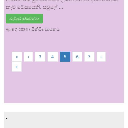
කෑම මේසයෙනි. පවුලේ …
වැඩිපුර කියවන්න
විනිවිද සායනය
April 7, 2026
/
«
‹
3
4
5
6
7
›
»
.