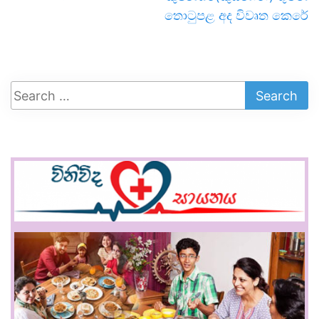
තොටුපළ අද විවෘත කෙරේ