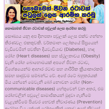
සෞඛ්‍යමත් ජීවන රටාවක් පවුලක් ලෙස ආරම්භ කරමු
සෞඛ්‍යය යනු අප දිනපතා පවුලක් ලෙස එක්ව ගන්නා
තීරණවල එකතුවකි. වර්තමාන ලෝකයේ සීඝ්‍රයෙන්
වැඩිවෙමින් පවතින දියවැඩියාව (Diabetes), හෘද
රෝග (Heart diseases) සහ ස්ථුලතාවය (Obesity)
වැනි රෝග බොහොමයක් අපගේ ජීවන රටාව,
විශේෂයෙන්ම ආහාර රටාව සහ ශාරීරික ක්‍රියාකාරකම්
සමඟ සෘජුවම සම්බන්ධ වේ. අපේ රටේ බහුතරයක්
මිය යන්නේ මෙවැනි බෝ නොවන රෝග (Non-
communicable diseases) හේතුවෙන් වන අතර, එම
රෝගවලින් පවුලේ සාමාජිකයන් මුදවා ගැනීමේ
වැළැක්වීමේ පියවර හෙවත් නිවාරණය (Prevention)
ආරම්භ විය යුත්තේ රෝහලකින් නොව අපේ නිවසේ