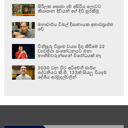
සිරිලක සොබා දම් අසිරිය ලොවට
කියාපාන දිවියන් ගේ දිවි සුරකිමු
මහාචාර්ය විමල් දිසානායක අභාවප්‍රාප්ත
වේ
විනිසුරු විශ්‍රාම වයස දිගු කිරීමේ 22
ව්‍යවස්ථා සංශෝධනයට මහා
නාහිමිවරුන්ගෙන් විරෝධයක් නෑ
2030 වන විට අධිවේගී මාර්ග
පද්ධතියට කි.මී. 132ක්;සියලු වියදම්
දේශීය අරමුදල්වලින්