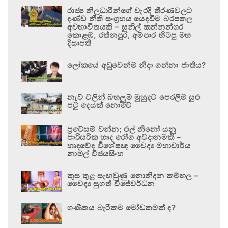
රාජ්‍ය නිලධාරීන්ගේ වැරදි තීරණවලට
දණ්ඩ නීති සංග්‍රහය යෙදවීම බරපතල
අවභාවිතයකි – සුනිල් කන්නන්ගර
කොළඹ, රත්නපුර, අම්පාර හිටපු මහ
දිසාපති
ලෝකයේ අඩුවෙන්ම නිදා ගන්නා ජාතිය?
නැව් වලින් බහලුම් මුහුදට පෙරලීම සුළු
පටු දෙයක් නොවේ
ප්‍රවේසම් වන්න; එල් නිනෝ යනු
පාරිසරික හෘද රෝග අවදානමකි –
හෘදවේද විශේෂඥ වෛද්‍ය මහාචාර්ය
නාමල් විජයසිංහ
කුස තුළ සැඟවුණු නොනිදන කම්හල –
වෛද්‍ය සුගත් විජේවර්ධන
ගණිතය බැරිකම මෝඩකමක් ද?