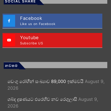
SOCIAL SHARE
Facebook
Like us on Facebook
Youtube
Subscribe US
නවතම
ඩෙංගු රෝගීන් සංඛ්‍යාව 89,000 ඉක්මවයි
August 9,
2026
ශබ්ද දූෂණයට එරෙහිව නව රෙගුලාසි
August 9,
2026