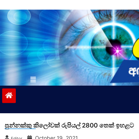
Skip
to
content
vinivida.lk
පුන්නක්කු කිලෝවක් රුපියල් 2800 තෙක් ඉහළට
October 19, 2021
Editor