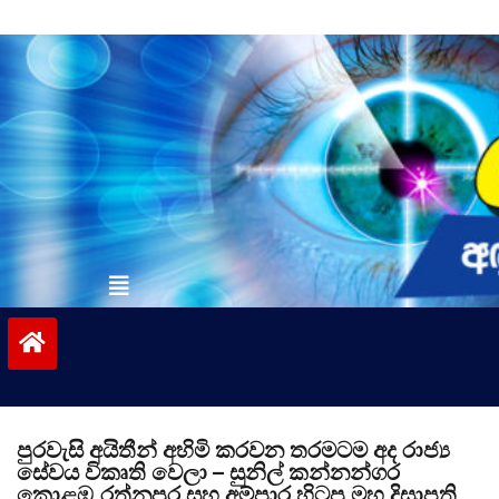
Skip
to
content
vinivida.lk
පුරවැසි අයිතීන් අහිමි කරවන තරමටම අද රාජ්‍ය
සේවය විකෘති වෙලා – සුනිල් කන්නන්ගර
කොළඹ,රත්නපුර සහ අම්පාර හිටපු මහ දිසාපති