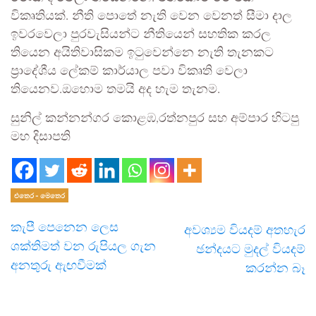
විකෘතියක්. නීති පොතේ නැති වෙන වෙනත් සීමා දාල
ඉවරවෙලා පුරවැසියන්ට නීතියෙන් සහතික කරල
තියෙන අයිතිවාසිකම ඉටුවෙන්නෙ නැති තැනකට
ප්‍රාදේශීය ලේකම් කාර්යාල පවා විකෘති වෙලා
තියෙනව.ඔහොම තමයි අද හැම තැනම.
සුනිල් කන්නන්ගර කොළඹ,රත්නපුර සහ අම්පාර හිටපු
මහ දිසාපති
එතෙර - මෙතෙර
කැපී පෙනෙන ලෙස
අවශ්‍යම වියදම් අතහැර
ශක්තිමත් වන රුපියල ගැන
ඡන්දයට මුදල් වියදම්
අනතුරු ඇඟවීමක්
කරන්න බෑ