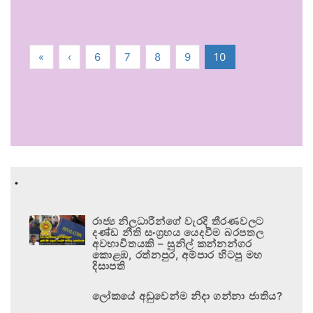
«
‹
6
7
8
9
10
.
රාජ්‍ය නිලධාරීන්ගේ වැරදි තීරණවලට
දණ්ඩ නීති සංග්‍රහය යෙදවීම බරපතල
අවභාවිතයකි – සුනිල් කන්නන්ගර
කොළඹ, රත්නපුර, අම්පාර හිටපු මහ
දිසාපති
ලෝකයේ අඩුවෙන්ම නිදා ගන්නා ජාතිය?