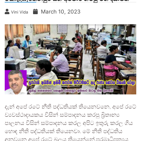
March 10, 2023
Vini Vida
දැන් අපේ රටේ නීති පද්ධතියක් තියෙනවනෙ, අපේ රටේ
ව්‍යවස්ථාදායකය විසින් සම්පාදනය කරපු බ්‍රිතාන්‍ය
පාලනය විසින් සම්පාදනය කරල අපිට ඉතුරු කරල ගිය
හොඳ නීති පද්ධතියක් තියෙනවා. මේ නීති පද්ධතිය
අනුවනෙ අපේ රටේ බලය තියෙන්නේ,පරමාධිපත්‍යය