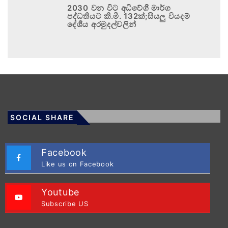
2030 වන විට අධිවේගී මාර්ග
පද්ධතියට කි.මී. 132ක්;සියලු වියදම්
දේශීය අරමුදල්වලින්
SOCIAL SHARE
Facebook
Like us on Facebook
Youtube
Subscribe US