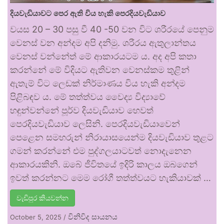
දියවැඩියාවට පෙර ඇති විය හැකි පෙරදියවැඩියාව
වයස 20 – 30 පසු වී 40 -50 වන විට ශරීරයේ පෙනුම
වෙනස් වන අන්දම අපි දනිමු. ශරීරය ඇතුලාන්තය
වෙනස් වන්නේත් මේ ආකාරයටම ය. අද අපි කතා
කරන්නේ මේ විදියට ඇතිවන වෙනස්කම තුළින්
ඇතැම් විට ලෙඩක් නිර්මාණය විය හැකි අන්දම
පිළිබඳව ය. මේ තත්ත්වය වෛද්‍ය විද්‍යාවේ
හඳුන්වන්නේ පූර්ව දියවැඩියාව හෙවත්
පෙරදියවැඩියාව ලෙසිනි. පෙරදියවැඩියාවෙන්
පෙළෙන සමහරුන් නිරායාසයෙන්ම දියවැඩියාව තුළට
ගමන් කරන්නේ එම පුද්ගලයාටවත් නොදැනෙන
ආකාරයකිනි. ඔබේ ජීවිතයේ ඉදිරි කාලය ඔබගෙන්
ඉවත් කරන්නට මෙම රෝගී තත්ත්වයට හැකියාවක් …
වැඩිපුර කියවන්න
විනිවිද සායනය
October 5, 2025
/