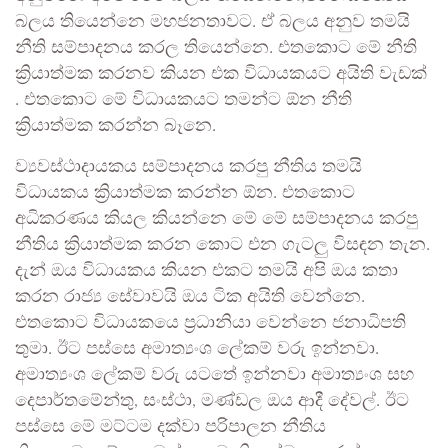
බලය තියෙන්නෙ මහජනතාවට. ඒ බලය අනුව තමයි
නීති සම්පාදනය කරල තියෙන්නෙ. එතකොට මේ නීති
ක්‍රියාත්මක කරනව කියන එක විධායකයට අයිති වැඩක්
. එතකොට මේ විධායකයට තමන්ට ඕන නීති
ක්‍රියාත්මක කරන්න බෑනෙ.
ව්‍යවස්ථාදායකය සම්පාදනය කරපු නීතිය තමයි
විධායකය ක්‍රියාත්මක කරන්න ඕන. එතකොට
අධිකරණය කියල කියන්නෙ මේ මේ සම්පාදනය කරපු
නීතිය ක්‍රියාත්මක කරන කොට එන ගැටලු විසඳන තැන.
දැන් ඔය විධායකය කියන එකට තමයි අපි ඔය කතා
කරන රාජ්‍ය සේවාවයි ඔය ටික අයිති වෙන්නෙ.
එතකොට විධායකයෙ ප්‍රධානියා වෙන්නෙ ජනාධිපති
තුමා. ඊට පස්සෙ අමාත්‍යංශ ලේකම් වරු ඉන්නවා.
අමාත්‍යංශ ලේකම් වරු යටතේ ඉන්නවා අමාත්‍යංශ සහ
දෙපාර්තමේන්තු, සංස්ථා, මණ්ඩල ඔය ආදී දේවල්. ඊට
පස්සෙ මේ මට්ටම දක්වා පරිපාලන නීතිය