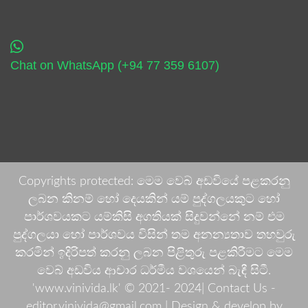
Chat on WhatsApp (+94 77 359 6107)
Copyrights protected: මෙම වෙබ් අඩවියේ පළකරනු
ලබන කිනම් හෝ දෙයකින් යම් පුද්ගලයකුට හෝ
පාර්ශවයකට යම්කිසි අගතියක් සිදුවන්නේ නම් එම
පුද්ගලයා හෝ පාර්ශවය විසින් තම අනන්‍යතාව තහවුරු
කරමින් ඉදිරිපත් කරනු ලබන පිළිතුරු පළකිරීමට මෙම
වෙබ් අඩවිය ආචාර ධර්මීය වශයෙන් බැඳී සිටී.
'www.vinivida.lk' © 2021- 2024| Contact Us -
editor.vinivida@gmail.com |
Design & develop by