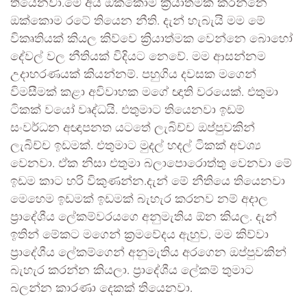
තියෙනවා.මේ අය ඔක්කොම ක්‍රියාත්මක කරන්නෙ
ඔක්කොම රටේ තියෙන නීති. දැන් හැබැයි මම මේ
විකෘතියක් කියල කිව්වෙ ක්‍රියාත්මක වෙන්නෙ බොහෝ
දේවල් වල නීතියක් විදියට නෙවේ. මම ආසන්නම
උදාහරණයක් කියන්නම්. පහුගිය දවසක මගෙන්
විමසීමක් කළා අවිවාහක මගේ ඥාති වරයෙක්. එතුමා
ටිකක් වයෝ වෘද්ධයි. එතුමාට තියෙනවා ඉඩම්
සංවර්ධන අඥාපනත යටතේ ලැබිච්ච ඔප්පුවකින්
ලැබිච්ච ඉඩමක්. එතුමාට මුදල් හදල් ටිකක් අවශ්‍ය
වෙනවා. ඒක නිසා එතුමා බලාපොරොත්තු වෙනවා මේ
ඉඩම කාට හරි විකුණන්න.දැන් මේ නීතියෙ තියෙනවා
මෙහෙම ඉඩමක් ඉඩමක් බැහැර කරනව නම් අදාල
ප්‍රාදේශීය ලේකම්වරයගෙ අනුමැතිය ඕන කියල. දැන්
ඉතින් මේකට මගෙන් ක්‍රමවේදය ඇහුව, මම කිව්වා
ප්‍රාදේශීය ලේකම්ගෙන් අනුමැතිය අරගෙන ඔප්පුවකින්
බැහැර කරන්න කියලා. ප්‍රාදේශීය ලේකම් තුමාට
බලන්න කාරණා දෙකක් තියෙනවා.