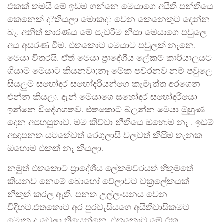
එකක් තමයි මේ ඉඩම ගන්නෙ මෙයාගෙ අයිති පන්තියෙ
කෙනෙක් ද?කියලා මොකද? වෙන කෙනෙකුට දෙන්න
බෑ. අනිත් කාරණය මේ පැවරීම නිසා මෙයාගෙ පවුලෙ
අය අසරණ වීම. එතකොට මෙයාට පවුලක් නෑනෙ.
මෙයා විතරයි. ඒත් මෙයා ප්‍රාදේශීය ලේකම් කාර්යාලයට
ගියාම මෙයාට කියනවා;නෑ මේක පවරනව නම් පවුලෙ
සියලුම සහෝදර සහෝදරියන්ගෙ කැමැත්ත අරගෙන
එන්න කියලා. දැන් මෙයාගෙ සහෝදර සහෝදරියො
ඉන්නෙ විදේශගතව. එතකොට බලන්න මෙයා මුහුණ
දෙන අපහසුතාව. මම කිව්වා නීතියෙ ඔහොම නෑ . ඉඩම්
අඥාපනත යටතේවත් රෙගුලාසි වලවත් කිසිම තැනක
ඔහොම එකක් නෑ කියලා.
නමුත් එතකොට ප්‍රාදේශීය ලේකම්වරයත් හිතුමතේ
කියනව නෙමේ බොහෝ වේලාවට චක්‍රලේකයක්
නිකුත් කරල ඇති. පනත උල්ලංඝනය වෙන
විදිහට.එතකොට අර පුරවැසියගෙ අයිතිවාසිකමට
මොක ද වෙලා තියෙන්නෙ. එතකොට මේ එක