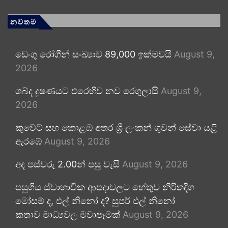
නවතම
ඩෙංගු රෝගීන් සංඛ්‍යාව 89,000 ඉක්මවයි
August 9,
2026
ශබ්ද දූෂණයට එරෙහිව නව රෙගුලාසි
August 9,
2026
කුවේට් සහ කොළඹ අතර ශ්‍රී ලංකන් ගුවන් සේවා යළි
ඇරඹේ
August 9, 2026
අද පස්වරු 2.00න් පසු වැසි
August 9, 2026
පසුගිය ස්වාභාවික ආපදාවලට හේතුව නිරිතදිග
මෝසම් ද, එල් නිනෝ ද? සුපර් එල් නිනෝ
කතාව මාධ්‍යවල මවාපෑමක්
August 9, 2026