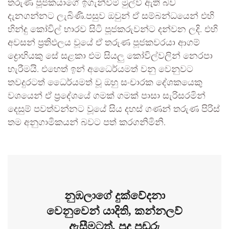
තරුණ පූජකයාගේ ඉගැන්වීම් මුල්වී ඇති බව
දැනගන්නට ලැබිණි.පසුව ඔවුන් ඒ සම්බන්ධයෙන් එහි
හින්දු කෝවිල් භාරව සිටි පූජකරුවන්ට දන්වන ලදි. එහි
අවසන් ප්‍රතිඵලය වූයේ ඒ තරුණ පූජකවරයා ආගම්
ද්‍රොහියකු සේ සළකා එම සියලු කෝවිල්වලින් නෙරපා
හැරීමයි. එහෙත් ඉන් අධෛර්යමත් වනු වෙනුවට
තවදුරටත් ධෛර්යමත් වූ ඔහු සංචාරක දේශකයෙකු
වශයෙන් ඒ ප්‍රදේශයේ ගමක් ගමක් පාසා සැරිසරමින්
දෙසුම් පවත්වන්නට වූයේ සිය දහස් ගණන් තරුණ පිරිස්
තම අනුගාමිකයන් බවට පත් කරගනිමිනි.
නුඹලාගේ දුක්වේදනා
වෙනුවෙන් යාදිති, කන්නලව්
ඇසීමටත්, පුද පඬුරු