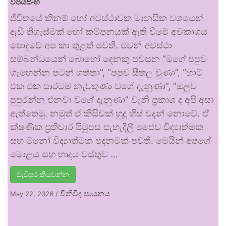
විජයසිංහ
ජීවිතයේ කිනම් හෝ අවස්ථාවක මානසික වශයෙන්
දැඩි තිගැස්මක් හෝ කම්පනයක් ඇති වීමේ අවකාශය
පොදුවේ අප කා තුළත් පවතී. එවන් අවස්ථා
සම්බන්ධයෙන් බොහෝ දෙනකු පවසන “මගේ පපුව
ගැහෙන්න පටන් ගත්තා”, “පපුව සීතල වුණා”, “හාට්
එක එක පාරටම නැවතුණා වගේ දැනුණා”, “ඔලුව
පුපුරන්න එනවා වගේ දැනුණා” වැනි ප්‍රකාශ ද අපි අසා
ඇත්තෙමු. නමුත් ඒ කිසිවක් හුදු හිස් වදන් නොවේ. ඒ
ක්ෂණික ප්‍රතිචාර පිටුපස පැහැදිලි ජෛව විද්‍යාත්මක
සහ මනෝ විද්‍යාත්මක පදනමක් පවතී. මෙයින් අපගේ
මොළය සහ හෘදය වස්තුව …
වැඩිපුර කියවන්න
විනිවිද සායනය
May 22, 2026
/