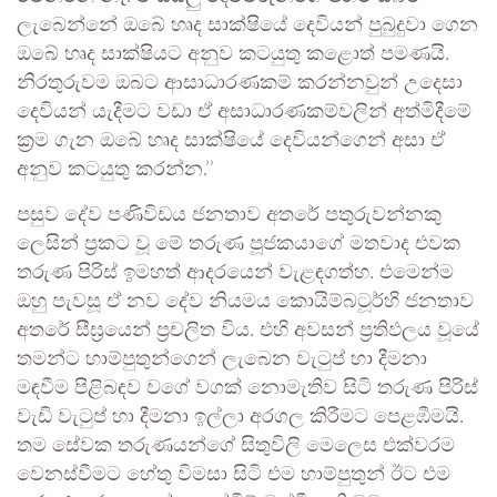
ලැබෙන්නේ ඔබේ හෘද සාක්ෂියේ දෙවියන් පුබුදුවා ගෙන
ඔබේ හෘද සාක්ෂියට අනුව කටයුතු කළොත් පමණයි.
නිරතුරුවම ඔබට ආසාධාරණකම් කරන්නවුන් උදෙසා
දෙවියන් යැදීමට වඩා ඒ අසාධාරණකම්වලින් අත්මිදීමේ
ක්‍රම ගැන ඔබේ හෘද සාක්ෂියේ දෙවියන්ගෙන් අසා ඒ
අනුව කටයුතු කරන්න.’’
පසුව දේව පණිවිඩය ජනතාව අතරේ පතුරුවන්නකු
ලෙසින් ප්‍රකට වූ මේ තරුණ පූජකයාගේ මතවාද එවක
තරුණ පිරිස් ඉමහත් ආදරයෙන් වැළඳගත්හ. එමෙන්ම
ඔහු පැවසූ ඒ නව දේව නියමය කොයිම්බටූර්හි ජනතාව
අතරේ සීඝ්‍රයෙන් ප්‍රචලිත විය. එහි අවසන් ප්‍රතිඵලය වූයේ
තමන්ට හාම්පුතුන්ගෙන් ලැබෙන වැටුප් හා දීමනා
මඳවීම පිළිබඳව වගේ වගක් නොමැතිව සිටි තරුණ පිරිස්
වැඩි වැටුප් හා දීමනා ඉල්ලා අරගල කිරීමට පෙළඹීමයි.
තම සේවක තරුණයන්ගේ සිතුවිලි මෙලෙස එක්වරම
වෙනස්වීමට හේතු විමසා සිටි එම හාම්පුතුන් ඊට එම