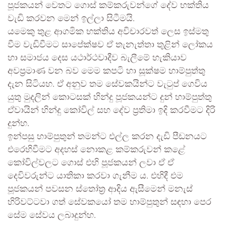
පූජකයන් වෙතට ගොස් කම්කරුවන්ගේ දේව භක්තිය
වැඩි කරවන මෙන් ඉල්ලා සිටීමයි.
යමෙකු තුළ ආගමික භක්තිය අවිචාරවත් ලෙස ඉස්මතු
වීම වැඩිවීමට සාපේක්ෂව ඒ තැනැත්තා තුළින් ලෝකය
හා සමාජය දෙස යථාර්ථවාදීව බැලීමේ හැකියාව
අවප්‍රමාණ වන බව මෙම කපටි හා සූක්ෂම හාම්පුත්තු
දැන සිටියහ. ඒ අනුව තම සේවකයින්ට වැටුප් ගෙවිය
යුතු මුදලින් කොටසක් හින්දු පූජකයන්ට දුන් හාම්පුත්තු
ඒවායින් හින්දු කෝවිල් සහ දේව ප්‍රතිමා ඉදි කරවීමට දිරි
දුන්හ.
ඉන්පසු හාම්පුතුන් තමන්ට එල්ල කරන දැඩි පීඩනයට
එරෙහිවීමට අදහස් නොකළ කම්කරුවන් කළේ
කෝවිල්වලට ගොස් එහි පූජකයන් ලවා ඒ ඒ
දෙවිවරුන්ට යාතිකා කරවා ගැනීම ය. එහිදී එම
පූජකයන් පවසන ස්තෝත්‍ර ආදිය ඇසීමෙන් මනැස්
හිරිවට්ටවා ගත් සේවකයෝ තම හාම්පුතුන් සඳහා පෙර
සේම සේවය ලබාදුන්හ.