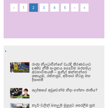
‹
1
2
3
4
5
›
»
.
රාජ්‍ය නිලධාරීන්ගේ වැරදි තීරණවලට
දණ්ඩ නීති සංග්‍රහය යෙදවීම බරපතල
අවභාවිතයකි – සුනිල් කන්නන්ගර
කොළඹ, රත්නපුර, අම්පාර හිටපු මහ
දිසාපති
ලෝකයේ අඩුවෙන්ම නිදා ගන්නා ජාතිය?
නැව් වලින් බහලුම් මුහුදට පෙරලීම සුළු