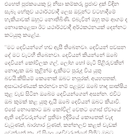
එහෙත් පූජකයෙකු වූ නිසා කම්කරු ප්‍රජාව දුක් විඳින
සැබෑ හේතුව යථාර්ථවාදී ලෙස ඔවුන්ට වටහාදීමේ
හැකියාවක් ඔහුට නොතිබිණි. එබැවින් ඔහු තම ආගම ද
නොකෙළෙසා ඊට යථාර්ථවාදී අර්ථකථනයක් දෙන්නට
කටයුතු කළේය.
‘‘මට දෙවියන්ගේ හඬ ඇසී තිබෙනවා. දෙවියන් පවසන
දේ මට වැටහී තිබෙනවා. දෙවියන් කියන්නේ ඔබේ
දෙවියන් කෝවිලක ගල්, ලෝහ හෝ මැටි පිළිරුවකින්
නොදැක ඔබ තුළින්ම දැකීමට පුරුදු විය යුතු
බවයි.කිසියම් කෙනෙක් ඔබට නපුරක්, අයහපතක්,
අසාධාරණයක් කරනවා නම් පළමුව ඔබේ හෘද සාක්ෂිය
තුළ වැඩ සිටින ඔබේම දෙවියන්ගෙන් අසන්න. එවිට
ඔබ කුමක් කළ යුතු දැයි ඔබේ දෙවියන් ඔබට කියාවි.
එසේ නොකොට ඔබ කෝවිල් වෙතට ගොස් ඒවායේ
ඇති දෙවිවරුන්ගේ ප්‍රතිමා ඉදිරියේ කොතෙක් වැඳ
වැටුණත්, බාරහාර වුණත්, කන්නලව් කළත් වැඩක්
වෙන්නේ නෑ. ඒ සියලු දෙවිවරුන්ගේ පිහිට ඔබට