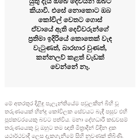
යුතු දැයි ඔබේ දෙවියන් ඔබට
කියාවි. එසේ නොකොට ඔබ
කෝවිල් වෙතට ගොස්
ඒවායේ ඇති දෙවිවරුන්ගේ
ප්‍රතිමා ඉදිරියේ කොතෙක් වැඳ
වැටුණත්, බාරහාර වුණත්,
කන්නලව් කළත් වැඩක්
වෙන්නේ නෑ.
මේ අතරතුර දිළිඳු පැලැන්තියේම පවුලකින් බිහි වූ
තරුණයෙක් හින්දු කෝවිලක සේවයට බැඳී පසුව එහි
පූජකවරයෙකු බවට පත්විය. මනා දේහධාරී කඩවසම්
තරුණයෙකු වූ ඔහුට තම ඥාති මිත්‍රාදීන් විඳින දුක
යථාර්ථවාදී ලෙස දැකගැනීමේ සිහි නුවණක් තිබිණි.