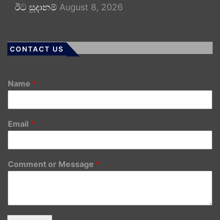
ඊට සූදානම්
August 8, 2026
CONTACT US
Name
*
Email
*
Comment or Message
*