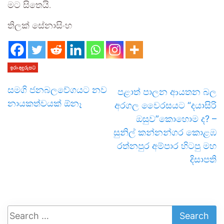
මට සිතෙයි.
තිලක් සේනාසිංහ
ඉරා අදුරුපට
සමගි ජනබලවේගයට නව
පළාත් පාලන ආයතන බල
නායකත්වයක් ඕනෑ
අරගල වෛරසයට “දයාසිරි
ඔසුව”කොහොම ද? –
සුනිල් කන්නන්ගර කොළඹ
රත්නපුර අම්පාර හිටපු මහ
දිසාපති