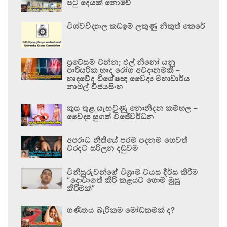
පටු දෙයක් නොවේ
විශ්වවිද්‍යාල කඩඉම් ලකුණු නිකුත් කෙරේ
ප්‍රවේසම් වන්න; එල් නිනෝ යනු
පාරිසරික හෘද රෝග අවදානමකි –
හෘදවේද විශේෂඥ වෛද්‍ය මහාචාර්ය
නාමල් විජයසිංහ
කුස තුළ සැඟවුණු නොනිදන කම්හල –
වෛද්‍ය සුගත් විජේවර්ධන
අපරාධ නීතියේ පරම පදනම හෙවත්
වරදට සරිලන දඬුවම
විනිසුරුවන්ගේ විශ්‍රාම වයස දීර්ඝ කිරීම
“දොවාගත් කිරි කළයට ගොම මුසු
කිරීමක්”
ගණිතය බැරිකම මෝඩකමක් ද?