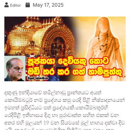
May 17, 2025
Editor
දකුණු ඉන්දියාවේ තමිල්නාඩු ප්‍රාන්තයට අයත්
කොයිම්බටූර් නම් ප්‍රදේශය කපු රෙදි පිළි නිෂ්පාදනයෙන්
ඉමහත් ප්‍රසිද්ධියට පත් ප්‍රදේශයකි.කොයිම්බතූර්හි
රෙදිපිළි ඉතිහාසය දිගු හා පුරාවෘත්ත සහිත එකක් වන
අතර එහි මූලයන් 19 වන සියවසේ මුල් භාගය දක්වා දිව