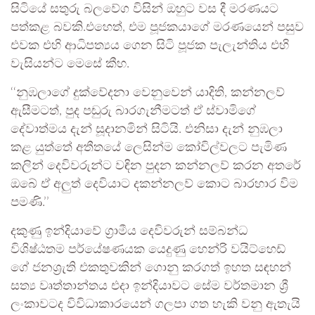
සිටියේ සතුරු බලවේග විසින් ඔහුට වස දී මරණයට
පත්කළ බවකි.එහෙත්, එම පූජකයාගේ මරණයෙන් පසුව
එවක එහි ආධිපත්‍යය ගෙන සිටි පූජක පැලැන්තිය එහි
වැසියන්ට මෙසේ කීහ.
‘‘නුඹලාගේ දුක්වේදනා වෙනුවෙන් යාදිති, කන්නලව්
ඇසීමටත්, පුද පඬුරු බාරගැනීමටත් ඒ ස්වාමිගේ
දේවාත්මය දැන් සූදානමින් සිටියි. එනිසා දැන් නුඹලා
කළ යුත්තේ අතීතයේ ලෙසින්ම කෝවිල්වලට පැමිණ
කලින් දෙවිවරුන්ට වඳින පුදන කන්නලව් කරන අතරේ
ඔබේ ඒ අලුත් දෙවියාට දකන්නලව් කොට බාරහාර විම
පමණි.’’
දකුණු ඉන්දියාවේ ග්‍රාමීය දෙවිවරුන් සම්බන්ධ
විශිෂ්ඨතම පර්යේෂණයක යෙදුණු හෙන්රි වයිට්හෙඩ්
ගේ ජනශ්‍රැති එකතුවකින් ගොනු කරගත් ඉහත සඳහන්
සත්‍ය වෘත්තාන්තය එදා ඉන්දියාවට සේම වර්තමාන ශ්‍රී
ලංකාවටද විවිධාකාරයෙන් ගලපා ගත හැකි වනු ඇතැයි