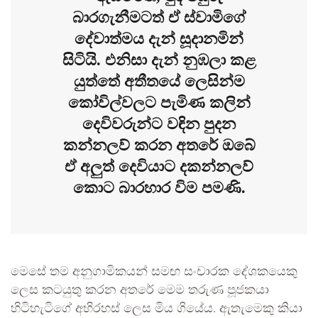
බාරගැනීමටත් ඒ ස්වාමිගේ
දේවාත්මය දැන් සූදානමින්
සිටියි. එනිසා දැන් නුඹලා කළ
යුත්තේ අතීතයේ ලෙසින්ම
කෝවිල්වලට පැමිණ කලින්
දෙවිවරුන්ට වඳින පුදන
කන්නලව් කරන අතරේ ඔබේ
ඒ අලුත් දෙවියාට දකන්නලව්
කොට බාරහාර විම පමණි.
මෙසේ තම අනුගාමිකයන් සමඟ සංචාරක දේශකයෙකු
ලෙස කටයුතු කරන අතරේ මෙම තරුණ පූජකයා
හිටිහැටිගේ අභිරහස් ලෙස මිය ගියේය. ඇතැමෙකු කියා