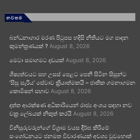
නවතම
බන්ධනාගාර මරණ පිටුපස හදිසි නීතියට මග පාදන
කුමන්ත්‍රණයක් ?
August 8, 2026
මෙටා සමාගමට දඩයක්
August 8, 2026
ශිෂ්‍යත්වයට සහ උසස් පෙළට පෙනී සිටින සිසුන්ට
‘සිසු සැරිය’ සේවාව ක්‍රියාත්මකයි – ජාතික ගමනාගමන
කොමිෂන් සභාව
August 8, 2026
දත්ත ආරක්ෂණ අධිකාරියෙන් රාජ්‍ය අංශය සඳහා නව
චක්‍ර ලේඛයක් නිකුත් කරයි
August 8, 2026
විනිසුරුවරුන්ගේ විශ්‍රාම වයස දීර්ඝ කිරීමේ
සංශෝධනයට ජනමත විචාරණයක් අවශ්‍ය වුවහොත්