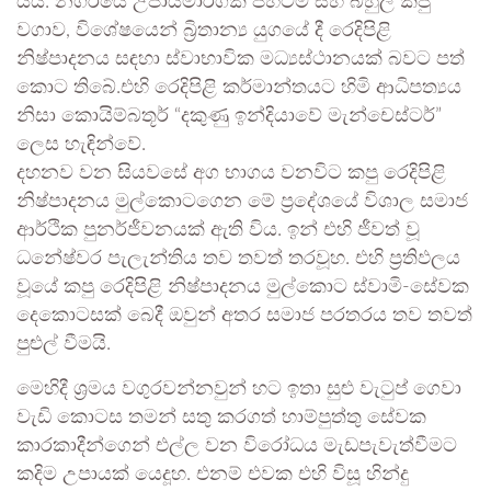
යයි. නගරයේ උපායමාර්ගික පිහිටීම සහ බහුල කපු
වගාව, විශේෂයෙන් බ්‍රිතාන්‍ය යුගයේ දී රෙදිපිළි
නිෂ්පාදනය සඳහා ස්වාභාවික මධ්‍යස්ථානයක් බවට පත්
කොට තිබේ.එහි රෙදිපිළි කර්මාන්තයට හිමි ආධිපත්‍යය
නිසා කොයිම්බතූර් “දකුණු ඉන්දියාවේ මැන්චෙස්ටර්”
ලෙස හැඳින්වේ.
දහනව වන සියවසේ අග භාගය වනවිට කපු රෙදිපිළි
නිෂ්පාදනය මුල්කොටගෙන මේ ප්‍රදේශයේ විශාල සමාජ
ආර්ථික පුනර්ජීවනයක් ඇති විය. ඉන් එහි ජීවත් වූ
ධනේෂ්වර පැලැන්තිය තව තවත් තරවූහ. එහි ප්‍රතිඵලය
වූයේ කපු රෙදිපිළි නිෂ්පාදනය මුල්කොට ස්වාමි-සේවක
දෙකොටසක් බෙදී ඔවුන් අතර සමාජ පරතරය තව තවත්
පුළුල් වීමයි.
මෙහිදී ශ්‍රමය වගුරවන්නවුන් හට ඉතා සුළු වැටුප් ගෙවා
වැඩි කොටස තමන් සතු කරගත් හාම්පුත්තු සේවක
කාරකාදීන්ගෙන් එල්ල වන විරෝධය මැඩපැවැත්වීමට
කදිම උපායක් යෙදූහ. එනම් එවක එහි විසූ හින්දු