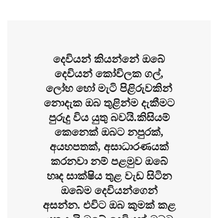
දෙවියන් කියන්නේ ඔබේ
දෙවියන් කෝවිලක ගල්,
ලෝහ හෝ මැටි පිළිරුවකින්
නොදැක ඔබ තුළින්ම දැකීමට
පුරුදු විය යුතු බවයි.කිසියම්
කෙනෙක් ඔබට නපුරක්,
අයහපතක්, අසාධාරණයක්
කරනවා නම් පළමුව ඔබේ
හෘද සාක්ෂිය තුළ වැඩ සිටින
ඔබේම දෙවියන්ගෙන්
අසන්න. එවිට ඔබ කුමක් කළ