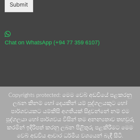
Submit
Chat on WhatsApp (+94 77 359 6107)
Copyrights protected: මෙම වෙබ් අඩවියේ පළකරනු
ලබන කිනම් හෝ දෙයකින් යම් පුද්ගලයකුට හෝ
පාර්ශවයකට යම්කිසි අගතියක් සිදුවන්නේ නම් එම
පුද්ගලයා හෝ පාර්ශවය විසින් තම අනන්‍යතාව තහවුරු
කරමින් ඉදිරිපත් කරනු ලබන පිළිතුරු පළකිරීමට මෙම
වෙබ් අඩවිය ආචාර ධර්මීය වශයෙන් බැඳී සිටී.