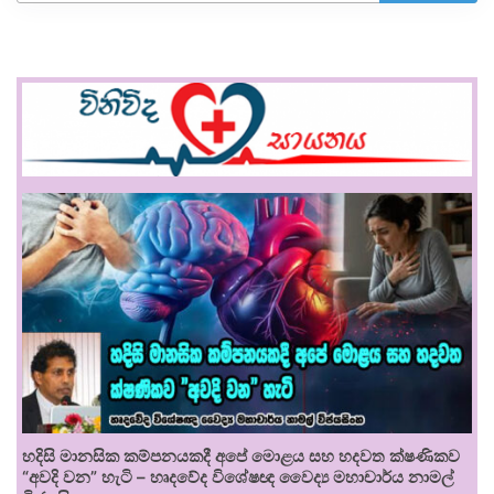
හදිසි මානසික කම්පනයකදී අපේ මොළය සහ හදවත ක්ෂණිකව
“අවදි වන” හැටි – හෘදවේද විශේෂඥ වෛද්‍ය මහාචාර්ය නාමල්