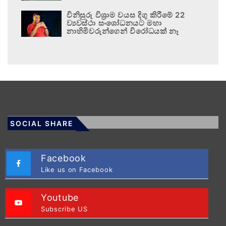
විනිසුරු විශ්‍රාම වයස දිගු කිරීමේ 22
ව්‍යවස්ථා සංශෝධනයට මහා
නාහිමිවරුන්ගෙන් විරෝධයක් නෑ
SOCIAL SHARE
Facebook
Like us on Facebook
Youtube
Subscribe US