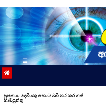
Skip
to
content
vinivida.lk
පූජකයා දෙවියකු කොට මඩි තර කර ගත්
හාම්පුත්තු