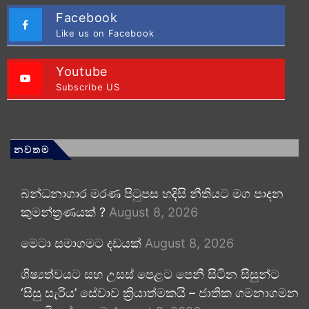
Facebook
Like us on Facebook
Youtube
Subscribe US
නවතම
බන්ධනාගාර මරණ පිටුපස හදිසි නීතියට මග පාදන
කුමන්ත්‍රණයක් ?
August 8, 2026
මෙටා සමාගමට දඩයක්
August 8, 2026
ශිෂ්‍යත්වයට සහ උසස් පෙළට පෙනී සිටින සිසුන්ට
‘සිසු සැරිය’ සේවාව ක්‍රියාත්මකයි – ජාතික ගමනාගමන