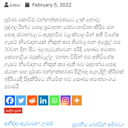
February 5, 2022
Editor
පූර්ණ කොවිඩ් එන්නත්කරණයට ලක් නොවූ
පුද්ගලයින්‍ට පොදු ප්‍රවාහන සේවා භාවිතා කිරීම සහ
පොදු ස්ථානවලට ඇතුළුවීම වළක්වාලමින් අති විශේෂ
ගැසට් නිවේදනයක් නිකුත් කර තිබේ.ලබන අප්‍රේල් මස
30වන දින සිට බලපැවැත්වෙන පරිදි සෞඛ්‍ය අමාත්‍ය
කෙහෙළිය රඹුක්වැල්ල මහතා විසින් එම අතිවිශේෂ
ගැසට් නිවේදනය නිකුත් කර ඇති බව සඳහන්ය.පොදු
ස්ථාන සහ පූර්ණ එන්නත්කරණ පිළිබඳ පැහැදිලි කිරීමක්
ඉදිරියේදී සිදුකිරීමට නියමිත බව සෞඛ්‍ය අමාත්‍යාංශය
පවසයි
කාලීන පුවත්
අනිද්දා ඇරඹෙන උසස්
පූජනීය බෝධීන් අබිබවා