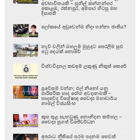
අවභාවිතයකි – සුනිල් කන්නන්ගර
කොළඹ, රත්නපුර, අම්පාර හිටපු මහ
දිසාපති
ලෝකයේ අඩුවෙන්ම නිදා ගන්නා ජාතිය?
නැව් වලින් බහලුම් මුහුදට පෙරලීම සුළු
පටු දෙයක් නොවේ
විශ්වවිද්‍යාල කඩඉම් ලකුණු නිකුත් කෙරේ
ප්‍රවේසම් වන්න; එල් නිනෝ යනු
පාරිසරික හෘද රෝග අවදානමකි –
හෘදවේද විශේෂඥ වෛද්‍ය මහාචාර්ය
නාමල් විජයසිංහ
කුස තුළ සැඟවුණු නොනිදන කම්හල –
වෛද්‍ය සුගත් විජේවර්ධන
අපරාධ නීතියේ පරම පදනම හෙවත්