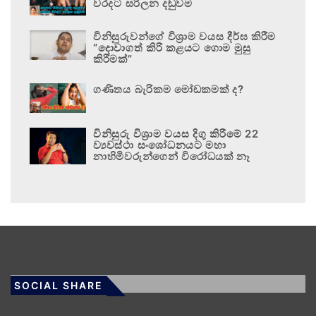
වරදට සරිලන දඬුවම
විනිසුරුවන්ගේ විශ්‍රාම වයස දීර්ඝ කිරීම
“දොවාගත් කිරි කළයට ගොම මුසු
කිරීමක්”
ගණිතය බැරිකම මෝඩකමක් ද?
විනිසුරු විශ්‍රාම වයස දිගු කිරීමේ 22
ව්‍යවස්ථා සංශෝධනයට මහා
නාහිමිවරුන්ගෙන් විරෝධයක් නෑ
SOCIAL SHARE