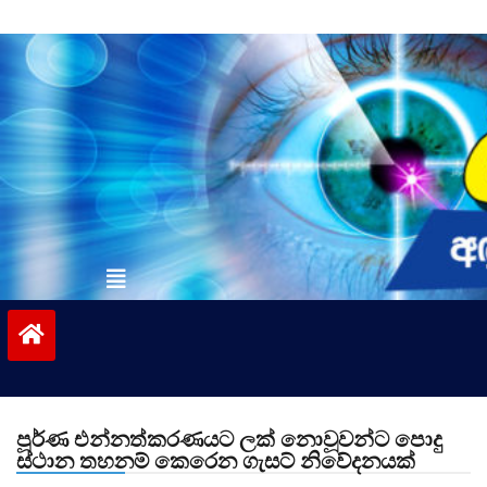
Skip
to
content
vinivida.lk
පූර්ණ එන්නත්කරණයට ලක් නොවූවන්ට පොදු
ස්ථාන තහනම් කෙරෙන ගැසට් නිවේදනයක්