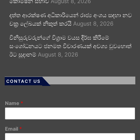
කොමිෂන් සභාව
August 8, 2026
දත්ත ආරක්ෂණ අධිකාරියෙන් රාජ්‍ය අංශය සඳහා නව
චක්‍ර ලේඛයක් නිකුත් කරයි
August 8, 2026
විනිසුරුවරුන්ගේ විශ්‍රාම වයස දීර්ඝ කිරීමේ
සංශෝධනයට ජනමත විචාරණයක් අවශ්‍ය වුවහොත්
ඊට සූදානම්
August 8, 2026
CONTACT US
Name
*
Email
*