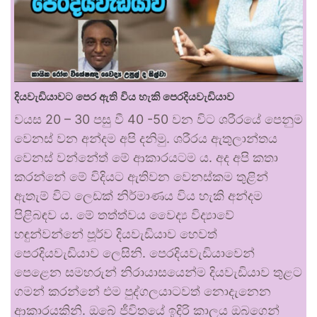
දියවැඩියාවට පෙර ඇති විය හැකි පෙරදියවැඩියාව
වයස 20 – 30 පසු වී 40 -50 වන විට ශරීරයේ පෙනුම
වෙනස් වන අන්දම අපි දනිමු. ශරීරය ඇතුලාන්තය
වෙනස් වන්නේත් මේ ආකාරයටම ය. අද අපි කතා
කරන්නේ මේ විදියට ඇතිවන වෙනස්කම තුළින්
ඇතැම් විට ලෙඩක් නිර්මාණය විය හැකි අන්දම
පිළිබඳව ය. මේ තත්ත්වය වෛද්‍ය විද්‍යාවේ
හඳුන්වන්නේ පූර්ව දියවැඩියාව හෙවත්
පෙරදියවැඩියාව ලෙසිනි. පෙරදියවැඩියාවෙන්
පෙළෙන සමහරුන් නිරායාසයෙන්ම දියවැඩියාව තුළට
ගමන් කරන්නේ එම පුද්ගලයාටවත් නොදැනෙන
ආකාරයකිනි. ඔබේ ජීවිතයේ ඉදිරි කාලය ඔබගෙන්