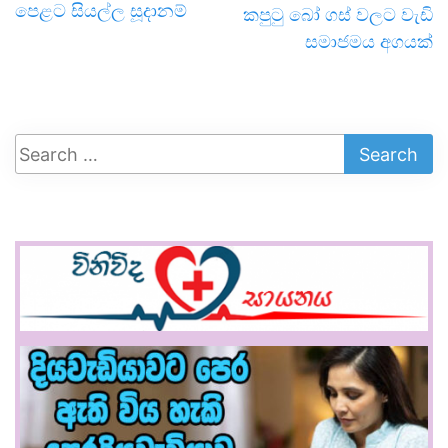
පෙළට සියල්ල සූදානම්
කපුටු බෝ ගස් වලට වැඩි
සමාජමය අගයක්