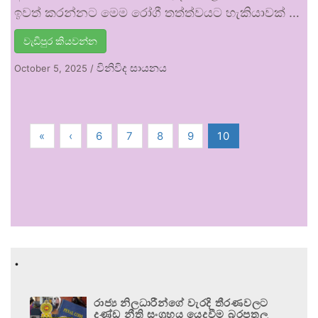
ඉවත් කරන්නට මෙම රෝගී තත්ත්වයට හැකියාවක් …
වැඩිපුර කියවන්න
විනිවිද සායනය
October 5, 2025
/
«
‹
6
7
8
9
10
.
රාජ්‍ය නිලධාරීන්ගේ වැරදි තීරණවලට
දණ්ඩ නීති සංග්‍රහය යෙදවීම බරපතල