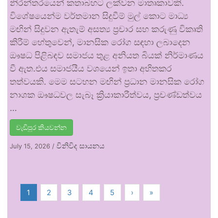
නිරන්තරයෙන් කතාබහට ලක්වන මාතෘකාවකි.
විශේෂයෙන්ම වර්තමාන සිදුවීම් මුල් කොට මාධ්‍ය
මඟින් සිදුවන ඇතැම් අසත්‍ය ප්‍රචාර සහ කරුණු විකෘති
කිරීම් හේතුවෙන්, මානසික රෝග සඳහා ලබාදෙන
ඖෂධ පිළිබඳව සමාජය තුළ අනියත බියක් නිර්මාණය
වී ඇත.එය සමාජයීය වශයෙන් ඉතා අහිතකර
තත්වයකි. මෙම සටහන මඟින් ප්‍රධාන මානසික රෝග
නාශක ඖෂධවල සැබෑ ක්‍රියාකාරීත්වය, ප්‍රචණ්ඩත්වය
…
වැඩිපුර කියවන්න
විනිවිද සායනය
July 15, 2026
/
1
2
3
4
5
›
»