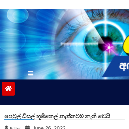
Skip
to
content
vinivida.lk
පෙට්‍රල් ඩීසල් භූමිතෙල් නැත්තටම නැති වෙයි
June 26, 2022
Editor