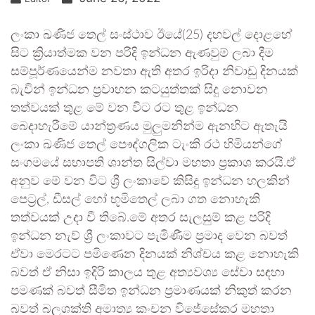
ලංකා ඛණිජ තෙල් සංස්ථාව ඊයේ(25) දහවල් දොළහේ
සිට ක්‍රියාත්මක වන පරිදි ඉන්ධන ඇණවුම් ලබා දීම
සම්පූර්ණයෙන්ම නවතා ඇති අතර ඉරිදා නිවාඩු දිනයක්
බැවින් ඉන්ධන ප්‍රවාහන කටයුත්තක් සිදු නොවන
තත්වයක් තුළ මේ වන විට රට තුළ ඉන්ධන
බෙදාහැරීමේ යාන්ත්‍රණය මුලුමනින්ම ඇනහිට ඇතැයි
ලංකා ඛණිජ තෙල් පෞද්ගලික ටැංකි රථ හිමියන්ගේ
සංගමයේ සභාපති ශාන්ත සිල්වා මහතා ප්‍රකාශ කරයි.ඒ
අනුව මේ වන විට ශ්‍රී ලංකාවේ කිසිදු ඉන්ධන හලකින්
පෙට්‍රල්, ඩීසල් හෝ භූමිතෙල් ලබා ගත නොහැකි
තත්වයක් උදා වී තිබේ.මේ අතර සැලසුම් කළ පරිදි
ඉන්ධන නැව් ශ්‍රී ලංකාවට පැමිණීම ප්‍රමාද වෙන බවත්
ඒවා මෙරටට පමිණෙන දිනයක් නිශ්චය කළ නොහැකි
බවත් ඒ නිසා ඉදිරි කාලය තුළ අත්‍යවශ්‍ය සේවා සඳහා
පමණක් බවත් සීමිත ඉන්ධන ප්‍රමාණයක් නිකුත් කරන
බවත් බලශක්ති අමාත්‍ය කංචන විජේසේකර මහතා