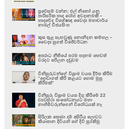
ප්‍රවේසම් වන්න; එල් නිනෝ යනු
පාරිසරික හෘද රෝග අවදානමකි –
හෘදවේද විශේෂඥ වෛද්‍ය මහාචාර්ය
නාමල් විජයසිංහ
කුස තුළ සැඟවුණු නොනිදන කම්හල –
වෛද්‍ය සුගත් විජේවර්ධන
අපරාධ නීතියේ පරම පදනම හෙවත්
වරදට සරිලන දඬුවම
විනිසුරුවන්ගේ විශ්‍රාම වයස දීර්ඝ කිරීම
“දොවාගත් කිරි කළයට ගොම මුසු
කිරීමක්”
විනිසුරු විශ්‍රාම වයස දිගු කිරීමේ 22
ව්‍යවස්ථා සංශෝධනයට මහා
නාහිමිවරුන්ගෙන් විරෝධයක් නෑ
සිරිලක සොබා දම් අසිරිය ලොවට
කියාපාන දිවියන් ගේ දිවි සුරකිමු