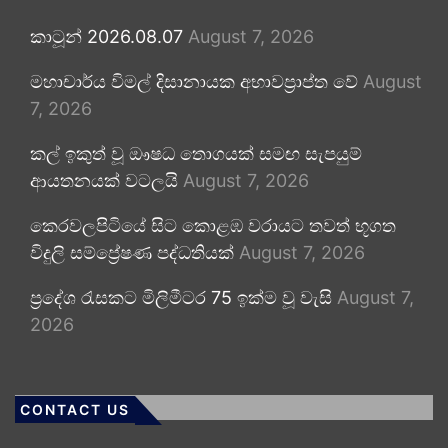
කාටූන් 2026.08.07
August 7, 2026
මහාචාර්ය විමල් දිසානායක අභාවප්‍රාප්ත වේ
August
7, 2026
කල් ඉකුත් වූ ඖෂධ තොගයක් සමඟ සැපයුම්
ආයතනයක් වටලයි
August 7, 2026
කෙරවලපිටියේ සිට කොළඹ වරායට තවත් භූගත
විදුලි සම්ප්‍රේෂණ පද්ධතියක්
August 7, 2026
ප්‍රදේශ රැසකට මිලිමීටර 75 ඉක්ම වූ වැසි
August 7,
2026
CONTACT US