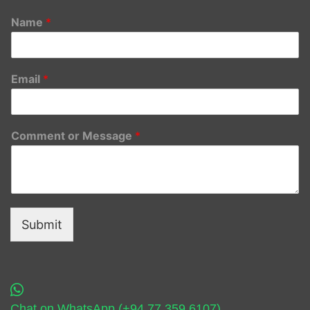
Name
*
Email
*
Comment or Message
*
Submit
Chat on WhatsApp (+94 77 359 6107)