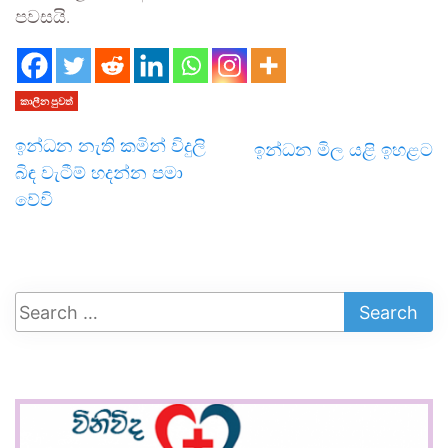
පවසයි.
කාලීන පුවත්
ඉන්ධන නැති කමින් විදුලි
ඉන්ධන මිල යළි ඉහළට
බිඳ වැටීම් හදන්න පමා
වේවි