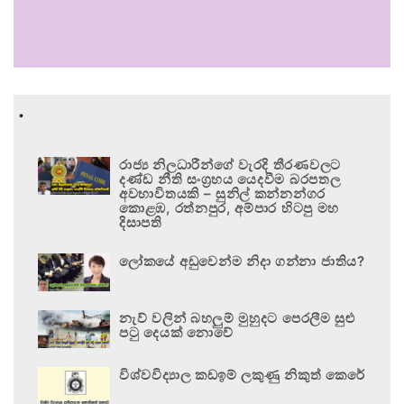
.
රාජ්‍ය නිලධාරීන්ගේ වැරදි තීරණවලට
දණ්ඩ නීති සංග්‍රහය යෙදවීම බරපතල
අවභාවිතයකි – සුනිල් කන්නන්ගර
කොළඹ, රත්නපුර, අම්පාර හිටපු මහ
දිසාපති
ලෝකයේ අඩුවෙන්ම නිදා ගන්නා ජාතිය?
නැව් වලින් බහලුම් මුහුදට පෙරලීම සුළු
පටු දෙයක් නොවේ
විශ්වවිද්‍යාල කඩඉම් ලකුණු නිකුත් කෙරේ