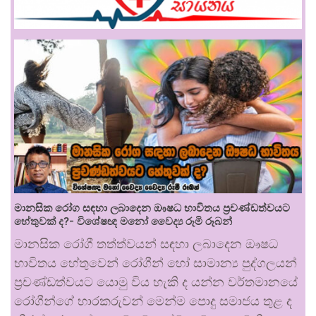
මානසික රෝග සඳහා ලබාදෙන ඖෂධ භාවිතය ප්‍රචණ්ඩත්වයට
හේතුවක් ද?- විශේෂඥ මනෝ වෛද්‍ය රූමි රූබන්
මානසික රෝගී තත්ත්වයන් සඳහා ලබාදෙන ඖෂධ
භාවිතය හේතුවෙන් රෝගීන් හෝ සාමාන්‍ය පුද්ගලයන්
ප්‍රචණ්ඩත්වයට යොමු විය හැකි ද යන්න වර්තමානයේ
රෝගීන්ගේ භාරකරුවන් මෙන්ම පොදු සමාජය තුළ ද