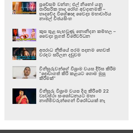
ප්‍රවේසම් වන්න; එල් නිනෝ යනු
පාරිසරික හෘද රෝග අවදානමකි –
හෘදවේද විශේෂඥ වෛද්‍ය මහාචාර්ය
නාමල් විජයසිංහ
කුස තුළ සැඟවුණු නොනිදන කම්හල –
වෛද්‍ය සුගත් විජේවර්ධන
අපරාධ නීතියේ පරම පදනම හෙවත්
වරදට සරිලන දඬුවම
විනිසුරුවන්ගේ විශ්‍රාම වයස දීර්ඝ කිරීම
“දොවාගත් කිරි කළයට ගොම මුසු
කිරීමක්”
විනිසුරු විශ්‍රාම වයස දිගු කිරීමේ 22
ව්‍යවස්ථා සංශෝධනයට මහා
නාහිමිවරුන්ගෙන් විරෝධයක් නෑ