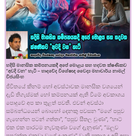
හදිසි මානසික කම්පනයකදී අපේ මොළය සහ හදවත ක්ෂණිකව
“අවදි වන” හැටි – හෘදවේද විශේෂඥ වෛද්‍ය මහාචාර්ය නාමල්
විජයසිංහ
ජීවිතයේ කිනම් හෝ අවස්ථාවක මානසික වශයෙන්
දැඩි තිගැස්මක් හෝ කම්පනයක් ඇති වීමේ අවකාශය
පොදුවේ අප කා තුළත් පවතී. එවන් අවස්ථා
සම්බන්ධයෙන් බොහෝ දෙනකු පවසන “මගේ පපුව
ගැහෙන්න පටන් ගත්තා”, “පපුව සීතල වුණා”, “හාට්
එක එක පාරටම නැවතුණා වගේ දැනුණා”, “ඔලුව
පුපුරන්න එනවා වගේ දැනුණා” වැනි ප්‍රකාශ ද අපි අසා