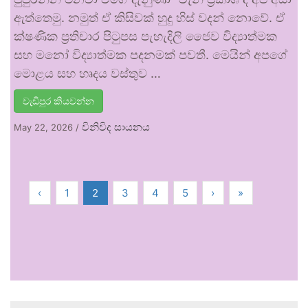
ඇත්තෙමු. නමුත් ඒ කිසිවක් හුදු හිස් වදන් නොවේ. ඒ
ක්ෂණික ප්‍රතිචාර පිටුපස පැහැදිලි ජෛව විද්‍යාත්මක
සහ මනෝ විද්‍යාත්මක පදනමක් පවතී. මෙයින් අපගේ
මොළය සහ හෘදය වස්තුව …
වැඩිපුර කියවන්න
විනිවිද සායනය
May 22, 2026
/
‹
1
2
3
4
5
›
»