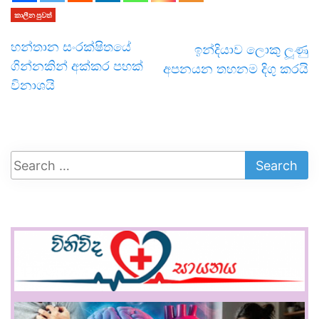
කාලීන පුවත්
හන්තාන සංරක්ෂිතයේ
ඉන්දියාව ලොකු ලූණු
ගින්නකින් අක්කර පහක්
අපනයන තහනම දිගු කරයි
විනාශයි