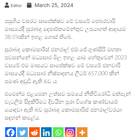
March 25, 2024
Editor
පසුගිය වසරට සාපේක්ෂව මේ වසරේ පෙබරවාරි
මාසයේදී සුරාබදු දෙපාර්තමේන්තුව උපයාගත් ආදායම
38.5%කින් ඉහළ ගොස් තිබේ.
සුරාබදු කොමසාරිස් ජනරාල් එම්.ජේ.ගුණසිරි මහතා
පවසන්නේ මධ්‍යසාර මිල ඉහළ යාම හේතුවෙන් 2023
වසරේ එම මාසයට සාපේක්ෂව මේ වසරේ ජනවාරි
මාසයේදී මධ්‍යසාර නිෂ්පාදනය ලීටර් 657,000 කින්
පමණ අඩුවී ඇති බව ය.
එමෙන්ම එළඹෙන උත්සව සමයේ නීතිවිරෝධී මත්පැන්
වැටලීම් සිදුකිරීමට දිවයින පුරා විශේෂ කණ්ඩායම්
යොදවා ඇති බව සුරාබදු කොමසාරිස් ජනරාල්වරයා
සඳහන් කළේය.