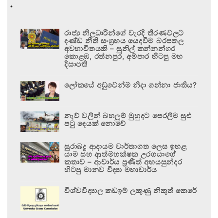
.
රාජ්‍ය නිලධාරීන්ගේ වැරදි තීරණවලට
දණ්ඩ නීති සංග්‍රහය යෙදවීම බරපතල
අවභාවිතයකි – සුනිල් කන්නන්ගර
කොළඹ, රත්නපුර, අම්පාර හිටපු මහ
දිසාපති
ලෝකයේ අඩුවෙන්ම නිදා ගන්නා ජාතිය?
නැව් වලින් බහලුම් මුහුදට පෙරලීම සුළු
පටු දෙයක් නොවේ
සුරාබදු ආදායම වාර්තාගත ලෙස ඉහළ
යාම සහ ආත්මභක්ෂක උරගයාගේ
කතාව – ආචාර්ය ප්‍රණීත් අභයසුන්දර
හිටපු මානව විද්‍යා මහාචාර්ය
විශ්වවිද්‍යාල කඩඉම් ලකුණු නිකුත් කෙරේ