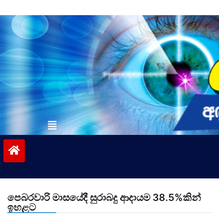
Skip
to
content
vinivida.lk
පෙබරවාරි මාසයේදී සුරාබදු ආදායම 38.5%කින්
ඉහළට