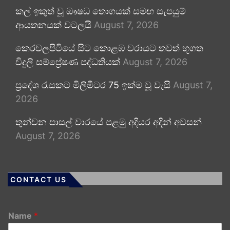
කල් ඉකුත් වූ ඖෂධ තොගයක් සමඟ සැපයුම්
ආයතනයක් වටලයි
August 7, 2026
කෙරවලපිටියේ සිට කොළඹ වරායට තවත් භූගත
විදුලි සම්ප්‍රේෂණ පද්ධතියක්
August 7, 2026
ප්‍රදේශ රැසකට මිලිමීටර 75 ඉක්ම වූ වැසි
August 7,
2026
තුන්වන පාසල් වාරයේ පළමු අදියර අදින් අවසන්
August 7, 2026
CONTACT US
Name
*