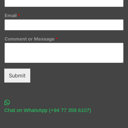
Email
*
Comment or Message
*
Submit
Chat on WhatsApp (+94 77 359 6107)