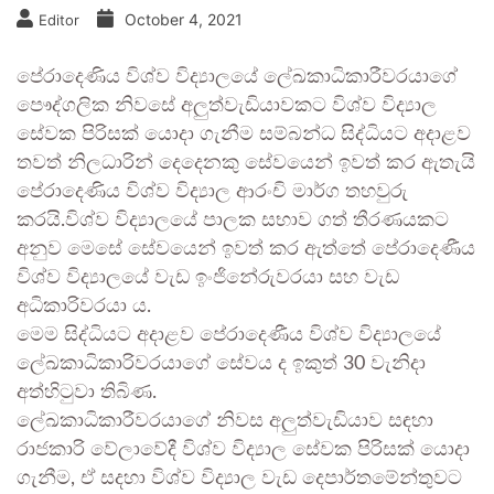
October 4, 2021
Editor
පේරාදෙණිය විශ්ව විද්‍යාලයේ ලේඛකාධිකාරීවරයාගේ
පෞද්ගලික නිවසේ අලුත්වැඩියාවකට විශ්ව විද්‍යාල
සේවක පිරිසක් යොදා ගැනීම සම්බන්ධ සිද්ධියට අදාළව
තවත් නිලධාරින් දෙදෙනකු සේවයෙන් ඉවත් කර ඇතැයි
පේරාදෙණිය විශ්ව විද්‍යාල ආරංචි මාර්ග තහවුරු
කරයි.විශ්ව විද්‍යාලයේ පාලක සභාව ගත් තීරණයකට
අනුව මෙසේ සේවයෙන් ඉවත් කර ඇත්තේ පේරාදෙණීය
විශ්ව විද්‍යාලයේ වැඩ ඉංජිනේරුවරයා සහ වැඩ
අධිකාරිවරයා ය.
මෙම සිද්ධියට අදාළව පේරාදෙණීය විශ්ව විද්‍යාලයේ
ලේඛකාධිකාරිවරයාගේ සේවය ද ඉකුත් 30 වැනිදා
අත්හිටුවා තිබිණ.
ලේඛකාධිකාරීවරයාගේ නිවස අලුත්වැඩියාව සඳහා
රාජකාරි වේලාවේදී විශ්ව විද්‍යාල සේවක පිරිසක් යොදා
ගැනීම, ඒ සදහා විශ්ව විද්‍යාල වැඩ දෙපාර්තමේන්තුවට