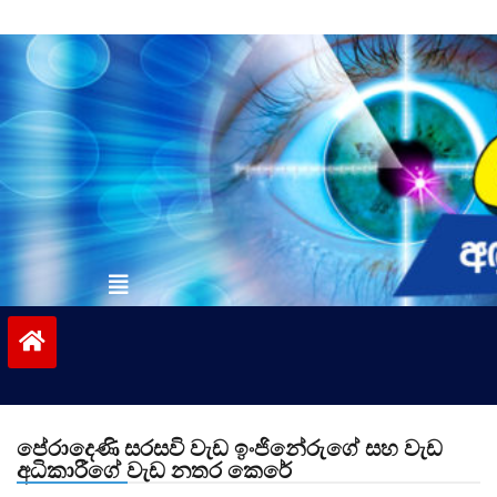
Skip
to
content
vinivida.lk
පේරාදෙණි සරසවි වැඩ ඉංජිනේරුගේ සහ වැඩ
අධිකාරීගේ වැඩ නතර කෙරේ