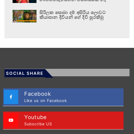
සිරිලක සොබා දම් අසිරිය ලොවට
කියාපාන දිවියන් ගේ දිවි සුරකිමු
SOCIAL SHARE
Facebook
Like us on Facebook
Youtube
Subscribe US