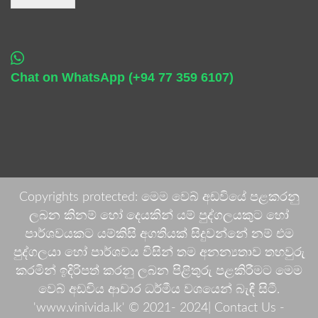
Chat on WhatsApp (+94 77 359 6107)
Copyrights protected: මෙම වෙබ් අඩවියේ පළකරනු
ලබන කිනම් හෝ දෙයකින් යම් පුද්ගලයකුට හෝ
පාර්ශවයකට යම්කිසි අගතියක් සිදුවන්නේ නම් එම
පුද්ගලයා හෝ පාර්ශවය විසින් තම අනන්‍යතාව තහවුරු
කරමින් ඉදිරිපත් කරනු ලබන පිළිතුරු පළකිරීමට මෙම
වෙබ් අඩවිය ආචාර ධර්මීය වශයෙන් බැඳී සිටී.
'www.vinivida.lk' © 2021- 2024| Contact Us -