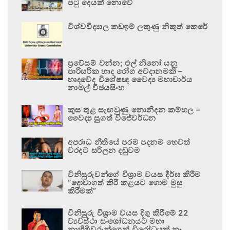
පටු දෙයක් නොවේ
විශ්වවිද්‍යාල කඩඉම් ලකුණු නිකුත් කෙරේ
ප්‍රවේසම් වන්න; එල් නිනෝ යනු
පාරිසරික හෘද රෝග අවදානමකි –
හෘදවේද විශේෂඥ වෛද්‍ය මහාචාර්ය
නාමල් විජයසිංහ
කුස තුළ සැඟවුණු නොනිදන කම්හල –
වෛද්‍ය සුගත් විජේවර්ධන
අපරාධ නීතියේ පරම පදනම හෙවත්
වරදට සරිලන දඬුවම
විනිසුරුවන්ගේ විශ්‍රාම වයස දීර්ඝ කිරීම
“දොවාගත් කිරි කළයට ගොම මුසු
කිරීමක්”
විනිසුරු විශ්‍රාම වයස දිගු කිරීමේ 22
ව්‍යවස්ථා සංශෝධනයට මහා
නාහිමිවරුන්ගෙන් විරෝධයක් නෑ