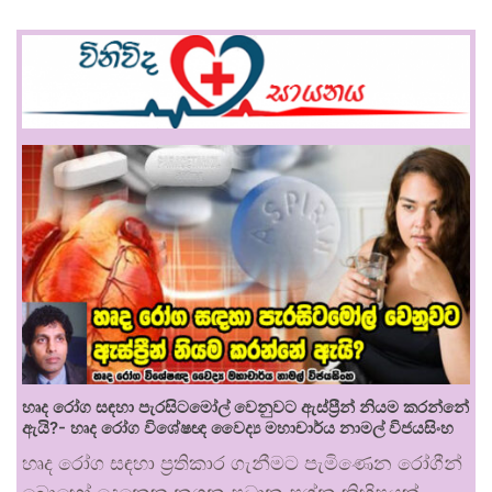
හෘද රෝග සඳහා පැරසිටමෝල් වෙනුවට ඇස්ප්‍රීන් නියම කරන්නේ
ඇයි?- හෘද රෝග විශේෂඥ වෛද්‍ය මහාචාර්ය නාමල් විජයසිංහ
හෘද රෝග සඳහා ප්‍රතිකාර ගැනීමට පැමිණෙන රෝගීන්