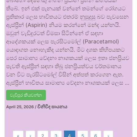
බොහෝ දෙනෙකු නගන ප්‍රධාන ප්‍රශ්න කිහිපයක්
තිබේ. ඉන් එක් පැනයක් වන්නේ තමන්ගේ රෝගයට
ප්‍රතිකාර ලෙස භාවිතයට එතරම් නුසුදුසු බව පැවසෙන
ඇස්ප්‍රීන් (Aspirin) නියම කරන්නේ මන්ද යන්නයි.
ඔවුන් වැඩිදුරටත් විමසා සිටින්නේ ඒ සඳහා
ආදේශකයක් ලෙස පැරසිටමෝල් (Paracetamol)
යොදාගත නොහැකිද යන්නයි. මීට දශක කිහිපයකට
පෙර සාමාන්‍ය වේදනා නාශකයක් ලෙස ඉතා ජනප්‍රියව
පැවති ඇස්ප්‍රීන් සඳහා තිබූ ජනප්‍රියත්වය වර්තමානය
වන විට පැරසිටමෝල් විසින් අත්පත් කරගෙන ඇත.
ඇස්ප්‍රීන් භාවිතය සාමාන්‍ය වේදනා නාශකයක් ලෙස …
වැඩිපුර කියවන්න
විනිවිද සායනය
April 25, 2026
/
«
‹
2
3
4
5
6
›