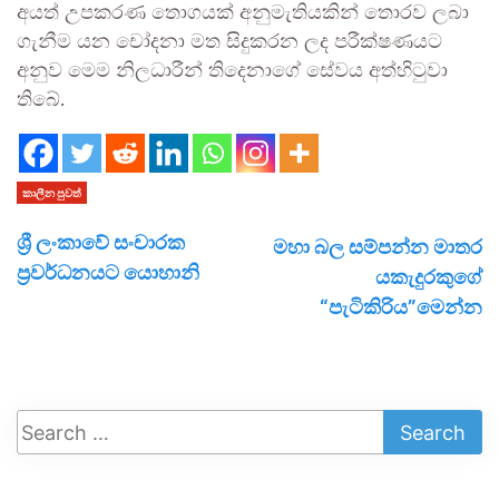
අයත් උපකරණ තොගයක් අනුමැතියකින් තොරව ලබා
ගැනීම යන චෝදනා මත සිදුකරන ලද පරීක්ෂණයට
අනුව මෙම නිලධාරීන් තිදෙනාගේ සේවය අත්හිටුවා
තිබේ.
කාලීන පුවත්
ශ්‍රී ලංකාවේ සංචාරක
මහා බල සම්පන්න මාතර
ප්‍රවර්ධනයට යොහානි
යකැදුරකුගේ
“පැටිකිරිය”මෙන්න