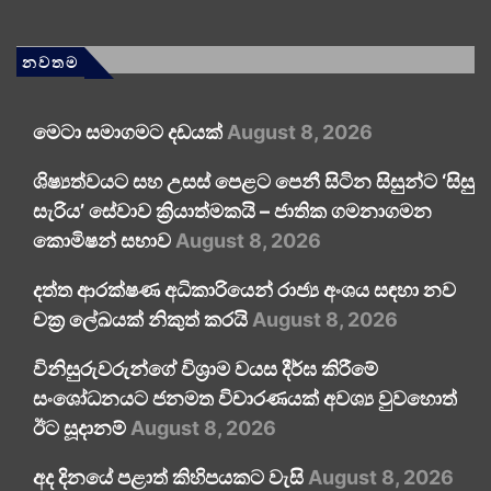
නවතම
මෙටා සමාගමට දඩයක්
August 8, 2026
ශිෂ්‍යත්වයට සහ උසස් පෙළට පෙනී සිටින සිසුන්ට ‘සිසු
සැරිය’ සේවාව ක්‍රියාත්මකයි – ජාතික ගමනාගමන
කොමිෂන් සභාව
August 8, 2026
දත්ත ආරක්ෂණ අධිකාරියෙන් රාජ්‍ය අංශය සඳහා නව
චක්‍ර ලේඛයක් නිකුත් කරයි
August 8, 2026
විනිසුරුවරුන්ගේ විශ්‍රාම වයස දීර්ඝ කිරීමේ
සංශෝධනයට ජනමත විචාරණයක් අවශ්‍ය වුවහොත්
ඊට සූදානම්
August 8, 2026
අද දිනයේ පළාත් කිහිපයකට වැසි
August 8, 2026