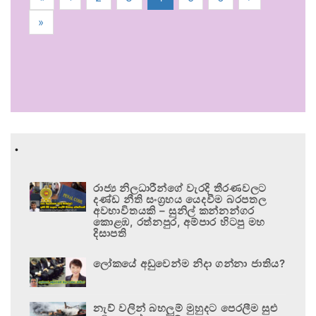
»
.
රාජ්‍ය නිලධාරීන්ගේ වැරදි තීරණවලට
දණ්ඩ නීති සංග්‍රහය යෙදවීම බරපතල
අවභාවිතයකි – සුනිල් කන්නන්ගර
කොළඹ, රත්නපුර, අම්පාර හිටපු මහ
දිසාපති
ලෝකයේ අඩුවෙන්ම නිදා ගන්නා ජාතිය?
නැව් වලින් බහලුම් මුහුදට පෙරලීම සුළු