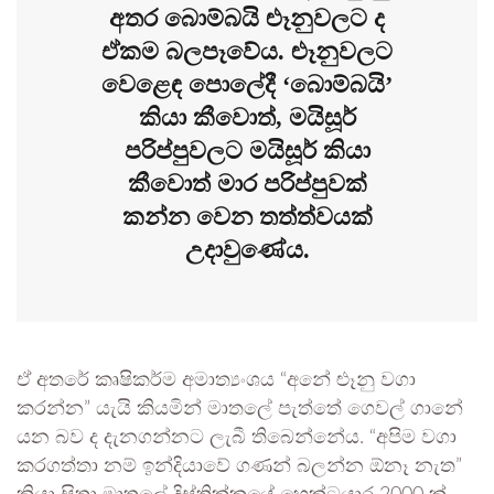
අතර බොම්බයි ළුෑනුවලට ද
ඒකම බලපෑවේය. ළුෑනුවලට
වෙළෙඳ පොලේදී ‘බොම්බයි’
කියා කීවොත්, මයිසූර්
පරිප්පුවලට මයිසූර් කියා
කීවොත් මාර පරිප්පුවක්
කන්න වෙන තත්ත්වයක්
උදාවුණේය.
ඒ අතරේ කෘෂිකර්ම අමාත්‍යංශය “අනේ ළුෑනු වගා
කරන්න” යැයි කියමින් මාතලේ පැත්තේ ගෙවල් ගානේ
යන බව ද දැනගන්නට ලැබී තිබෙන්නේය. “අපිම වගා
කරගත්තා නම් ඉන්දියාවේ ගණන් බලන්න ඕනෑ නැත”