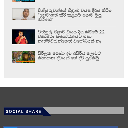
විනිසුරුවන්ගේ විශ්‍රාම වයස දීර්ඝ කිරීම
“දොවාගත් කිරි කළයට ගොම මුසු
කිරීමක්”
විනිසුරු විශ්‍රාම වයස දිගු කිරීමේ 22
ව්‍යවස්ථා සංශෝධනයට මහා
නාහිමිවරුන්ගෙන් විරෝධයක් නෑ
සිරිලක සොබා දම් අසිරිය ලොවට
කියාපාන දිවියන් ගේ දිවි සුරකිමු
SOCIAL SHARE