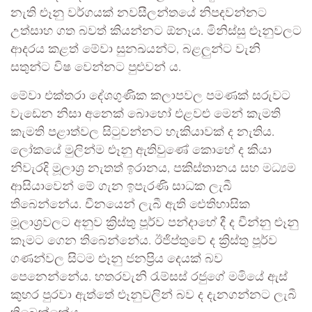
නැති ළුෑනු වර්ගයක් නවසීලන්තයේ නිපදවන්නට
උත්සාහ ගත බවත් කියන්නට ඕනෑය. මිනිස්සු ළුෑනුවලට
ආදරය කළත් මේවා සුනඛයන්ට, බළලුන්ට වැනි
සතුන්ට විෂ වෙන්නට පුළුවන් ය.
මේවා එක්තරා දේශගුණික කලාපවල පමණක් සරුවට
වැඩෙන නිසා අනෙක් බොහෝ එළවළු මෙන් කැමති
කැමති පළාත්වල සිටුවන්නට හැකියාවක් ද නැතිය.
ලෝකයේ මුලින්ම ළුෑනු ඇතිවුණේ කොහේ ද කියා
නිවැරදි මූලාශ්‍ර නැතත් ඉරානය, පකිස්තානය සහ මධ්‍යම
ආසියාවෙන් මේ ගැන ඉපැරණි සාධක ලැබී
තිබෙන්නේය. චීනයෙන් ලැබී ඇති ඓතිහාසික
මූලාශ්‍රවලට අනුව ක්‍රිස්තු පූර්ව පන්දාහේ දී ද චීන්නු ළුෑනු
කෑමට ගෙන තිබෙන්නේය. ඊජිප්තුවේ ද ක්‍රිස්තු පූර්ව
ගණන්වල සිටම ළුෑනු ජනප්‍රිය දෙයක් බව
පෙනෙන්නේය. හතරවැනි රැම්සස් රජුගේ මමියේ ඇස්
කුහර පුරවා ඇත්තේ ළුෑනුවලින් බව ද දැනගන්නට ලැබී