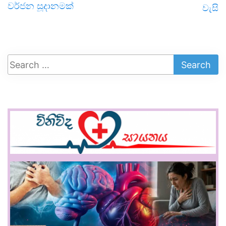
වර්ජන සූදානමක්
වැසි