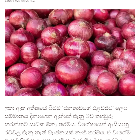
තිබෙන්නේය.
ඉතා ඈත අතීතයේ සිටම ‘ජනතාවගේ එළවළුව’ ලෙස
සම්මානය දිනාගෙන ඇත්තේ ළුෑනු බව තහවුරු
කරන්නට සාධක ඕනෑ තරම්ය. විශේෂයෙන් ආසියානු
රටවල ළුෑනු නැති වෑංජනයක් නැති තරම්ය. ඒ වාගේම