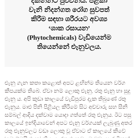
දකින්නට පුළුවන්ය. පිළිකා
වැනි නිදන්ගත රෝග සුවපත්
කිරීම සඳහා ශරීරයට අවශ්‍ය
‘ශාක රසායන’
(Phytochemicals) වැඩියෙන්ම
තියෙන්නේ ළුෑනුවලය.
ළුෑනු ගැන කතා කළොත් අපට ළඟින්ම තියෙන වර්ග
කීපයක්ම තිබේ. ඒවා නම් ලොකු ළුෑනු, රතු ළුෑනු හා සුදු
ළුෑනු ය. අපි කුඩා කාලයේ වැඩිපුරම දැක තිබුණේ රතු
ළුෑනුය. මාළු පිනි පිළියල කිරීමේ සිට අච්චාරු සහ සීනි
සම්බල් ආදිය දක්වාම යොදා ගත්තේ රතු ළුෑනුය. ඊට පසු
කාලයේ ඉන්දියාවෙන් අපට ළුෑනු වර්ගයක් ලැබුණු අතර
රතු ළුෑනුවලට වඩා ලොකු වූ ඒවාට ඒ කාලයේ කීවේ