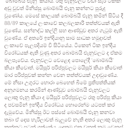
‘බොම්බයි ළුෑනු’ කියාය. රතු ළුෑනුවලට වඩා සැර ටිකක්
අඩු වුවත් මිනිස්සු බොම්බයි ළුෑනු කන්නට පුරුදු
වුණෝය. මෙසේ කාලයක් බොම්බයි ළුෑනු කමින් සිටිය දී
88/89 කාලයේ ලංකාවේ කලබලකාරී තත්ත්වයක් ඇති
වුණේය. සන්නද්ධ කල්ලි සහ ආණ්ඩුව අතර ගැටුම් ඇති
වුණේය. ඒ අතරේ ඉන්දියානු සාම සාධක හමුදාවත්
ලංකාවේ පැලපදියම් වී සිටියේය. ටිකෙන් ටික ඉන්දීය
විරෝධයක් ඇති වුණු අතර බොම්බයි ළුෑනුවලට ද ඒකම
බලපෑවේය. ළුෑනුවලට වෙළෙඳ පොලේදී ‘බොම්බයි’
කියා කීවොත්, මයිසූර් පරිප්පුවලට මයිසූර් කියා කීවොත්
මාර පරිප්පුවක් කන්න වෙන තත්ත්වයක් උදාවුණේය.
මේ නිසා උගුරට හොරා බෙහෙත් බීමේ ප්‍රතිපත්තියක්
අනුගමනය කරමින් ආණ්ඩුව බොම්බයි ළුෑනුවලට
ලොකු ළුෑනු කියා ද මයිසූර් පරිප්පුවලට රතු පරිප්පු කියා
ද පවසමින් ඉන්දීය විරෝධය හොරෙන්ම යටපත් කර
දැමුවේය. මිනිස්සු ඊට පස්සේ බොම්බයි ළුෑනු කනවා
තබා ඒ දෙස හැරිලාවත් බැලුවේ නැති අතර ලොකු ළුෑනු
කන්නට පටන් ගත්තේය. දෙකම එක වුනත් නම වෙනස්