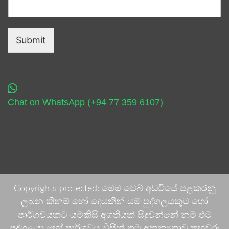
Submit
Chat on WhatsApp (+94 77 359 6107)
Copyrights protected: මෙම වෙබ් අඩවියේ පළකරනු
ලබන කිනම් හෝ දෙයකින් යම් පුද්ගලයකුට හෝ
පාර්ශවයකට යම්කිසි අගතියක් සිදුවන්නේ නම් එම
පුද්ගලයා හෝ පාර්ශවය විසින් තම අනන්‍යතාව තහවුරු