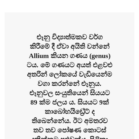
ළුෑනු විද්‍යාත්මකව වර්ග
කිරීමේ දී ඒවා අයිති වන්නේ
Allium කියන ගණය (genus)
ටය. මේ ගණයට අයත් එළවළු
අතරින් ලෝකයේ වැඩියෙන්ම
වගා කරන්නේ ළුෑනුය.
ළුෑනුවල සංයුතියෙන් සියයට
89 ක්ම ජලය ය. සියයට 9ක්
කාබෝහයිඩ්‍රේට් ද
තිබෙන්නේය. ඊට අමතරව
තව තව පෝෂණ කොටස්