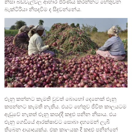
නිසා බඩවැල්වල ආහාර ජීර්ණය කරන්නට හේතුවන
බැක්ටීරියා නිපදවීම ද සිදුවන්නේය.
ළුෑනු කන්නට කැමති වුවත් බොහෝ දෙනෙක් ළුෑනු
කපන්නට කැමති නැතිය. එයට හේතුව ජීවිත කාලයටම
ඇඬුවේ නැතත් ළුෑනු කපද්දී කඳුළු පනින නිසාය. එය
ළුෑනු ගෙඩියේ ආරක්ෂාවට සොබා දහමෙන් ලැබී
තිබෙන දායාදයක්ය. එක කාලයක දී කඳුළු පනින්නේ