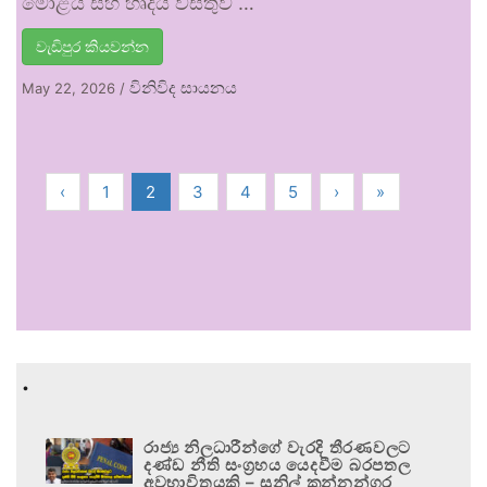
මොළය සහ හෘදය වස්තුව …
වැඩිපුර කියවන්න
විනිවිද සායනය
May 22, 2026
/
‹
1
2
3
4
5
›
»
.
රාජ්‍ය නිලධාරීන්ගේ වැරදි තීරණවලට
දණ්ඩ නීති සංග්‍රහය යෙදවීම බරපතල
අවභාවිතයකි – සුනිල් කන්නන්ගර