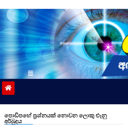
Skip
to
content
vinivida.lk
පොඩිපහේ ප්‍රශ්නයක් නොවන ලොකු ළුෑනු
අර්බුදය