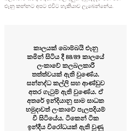
ළුෑනු කන්නට අපට එවිට හැකියාව ලැබෙන්නේය.
කාලයක් බොම්බයි ළුෑනු
කමින් සිටිය දී 88/89 කාලයේ
ලංකාවේ කලබලකාරී
තත්ත්වයක් ඇති වුණේය.
සන්නද්ධ කල්ලි සහ ආණ්ඩුව
අතර ගැටුම් ඇති වුණේය. ඒ
අතරේ ඉන්දියානු සාම සාධක
හමුදාවත් ලංකාවේ පැලපදියම්
වී සිටියේය. ටිකෙන් ටික
ඉන්දීය විරෝධයක් ඇති වුණු