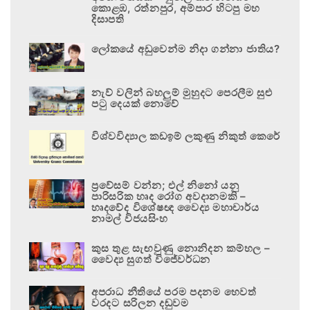
කොළඹ, රත්නපුර, අම්පාර හිටපු මහ
දිසාපති
ලෝකයේ අඩුවෙන්ම නිදා ගන්නා ජාතිය?
නැව් වලින් බහලුම් මුහුදට පෙරලීම සුළු
පටු දෙයක් නොවේ
විශ්වවිද්‍යාල කඩඉම් ලකුණු නිකුත් කෙරේ
ප්‍රවේසම් වන්න; එල් නිනෝ යනු
පාරිසරික හෘද රෝග අවදානමකි –
හෘදවේද විශේෂඥ වෛද්‍ය මහාචාර්ය
නාමල් විජයසිංහ
කුස තුළ සැඟවුණු නොනිදන කම්හල –
වෛද්‍ය සුගත් විජේවර්ධන
අපරාධ නීතියේ පරම පදනම හෙවත්
වරදට සරිලන දඬුවම