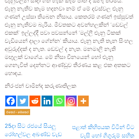
ළූනුවලින් සාදා ගත හැකි කෑම ජාති ද ඕනෑ තරම්ය.
ළුෑනු නැතිව කෑම හදනවා නම් ඒ මේ දවස්වල ළුෑනු
ගණන් උස්සා තිබෙන නිසාය. කෙතරම් ගණන් ඉස්සුවත්
ළුෑනු නැතිවම බැරිය. මීවතකට අවන්හලකින් ‘ඩෙවල්
එකක්’ ඉල්ලද්දී පවා පවසන්නේ ‘මල්ලී ළුෑනු ටිකක්
වැඩියෙන් දාලා ගේන්න’ කියාය. ළුෑනු නැති තැන සිංහල
අවුරුද්දක් ද නැත. ඩෙවල් ද නැත. මනමාලි නැති
මඟුලක් වාගේය. මේ නිසා චීනයෙන් හෝ ළුෑනු
ගෙනැවිත් දෙන්නට ආණ්ඩුව තීරණය කළ එක අතකට
හොඳය.
නිරංජන් චාමින්ද කරුණාතිලක
එතෙර - මෙතෙර
25දා සිට රජයේ සියලු
පළාත් කිහිපයක විටින් විට
රෝහල්වල අඛණ්ඩ වැඩ
වැසි හෝ ගිගුරුම් සහිත