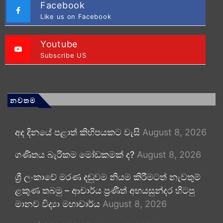
Facebook
Like us on Facebook
Youtube
Subscribe US
නවතම
අද දිනයේ පළාත් කිහිපයකට වැසි
August 8, 2026
ගණිතය බැරිකම මෝඩකමක් ද?
August 8, 2026
ශ්‍රී ලංකාවේ මරණ දඬුවම නියම කිරීමටත් නැවතුම්
ළකුණ තබමු – ආචාර්ය ප්‍රණීත් අභයසුන්දර හිටපු
මානව විද්‍යා මහාචාර්ය
August 8, 2026