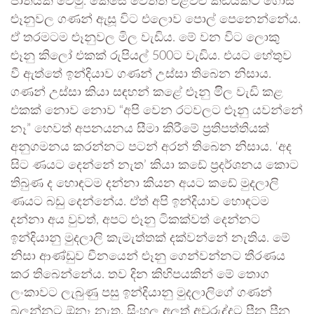
ජාතියක් වෙමු. කෙසේ වෙතත් එළවළු කඩයකට ගොස්
ළුෑනුවල ගණන් ඇසූ විට එලොව පොල් පෙනෙන්නේය.
ඒ තරමටම ළුෑනුවල මිල වැඩිය. මේ වන විට ලොකු
ළුෑනු කිලෝ එකක් රුපියල් 500ට වැඩිය. එයට හේතුව
වී ඇත්තේ ඉන්දියාව ගණන් උස්සා තිබෙන නිසාය.
ගණන් උස්සා කියා සඳහන් කළේ ළුෑනු මිිල වැඩි කළ
එකක් නොව නොව “අපි වෙන රටවලට ළුෑනු යවන්නේ
නෑ” හෙවත් අපනයනය සීමා කිරීමේ ප්‍රතිපත්තියක්
අනුගමනය කරන්නට පටන් අරන් තිබෙන නිසාය. ‘අද
සිට ණයට දෙන්නේ නැත’ කියා කඩේ ප්‍රදර්ශනය කොට
තිබුණ ද හොඳටම දන්නා කියන අයට කඩේ මුදලාලි
ණයට බඩු දෙන්නේය. ඒත් අපි ඉන්දියාව හොඳටම
දන්නා අය වුවත්, අපට ළුෑනු ටිකක්වත් දෙන්නට
ඉන්දියානු මුදලාලි කැමැත්තක් දක්වන්නේ නැතිය. මේ
නිසා ආණ්ඩුව චීනයෙන් ළුෑනු ගෙන්වන්නට තීරණය
කර තිබෙන්නේය. තව දින කිහිපයකින් මේ තොග
ලංකාවට ලැබුණු පසු ඉන්දියානු මුදලාලිගේ ගණන්
බලන්නට ඕනෑ නැත. සිංහල අලුත් අවුරුද්දට පීන පීන