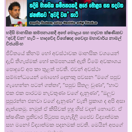
හදිසි මානසික කම්පනයකදී අපේ මොළය සහ හදවත ක්ෂණිකව
“අවදි වන” හැටි – හෘදවේද විශේෂඥ වෛද්‍ය මහාචාර්ය නාමල්
විජයසිංහ
ජීවිතයේ කිනම් හෝ අවස්ථාවක මානසික වශයෙන්
දැඩි තිගැස්මක් හෝ කම්පනයක් ඇති වීමේ අවකාශය
පොදුවේ අප කා තුළත් පවතී. එවන් අවස්ථා
සම්බන්ධයෙන් බොහෝ දෙනකු පවසන “මගේ පපුව
ගැහෙන්න පටන් ගත්තා”, “පපුව සීතල වුණා”, “හාට්
එක එක පාරටම නැවතුණා වගේ දැනුණා”, “ඔලුව
පුපුරන්න එනවා වගේ දැනුණා” වැනි ප්‍රකාශ ද අපි අසා
ඇත්තෙමු. නමුත් ඒ කිසිවක් හුදු හිස් වදන් නොවේ. ඒ
ක්ෂණික ප්‍රතිචාර පිටුපස පැහැදිලි ජෛව විද්‍යාත්මක
සහ මනෝ විද්‍යාත්මක පදනමක් පවතී. මෙයින් අපගේ