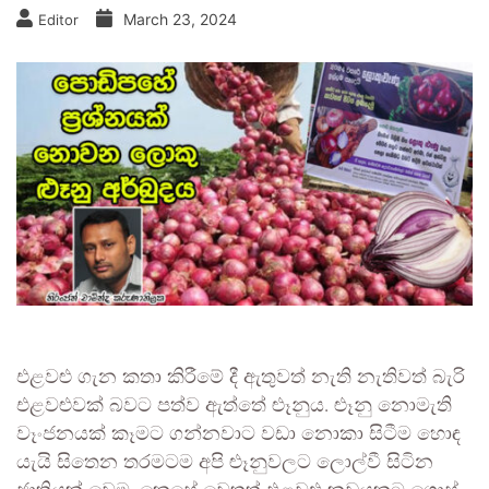
March 23, 2024
Editor
එළවළු ගැන කතා කිරීමේ දී ඇතුවත් නැති නැතිවත් බැරි
එළවළුවක් බවට පත්ව ඇත්තේ ළුෑනුය. ළුෑනු නොමැති
වෑංජනයක් කෑමට ගන්නවාට වඩා නොකා සිටීම හොඳ
යැයි සිතෙන තරමටම අපි ළුෑනුවලට ලොල්වී සිටින