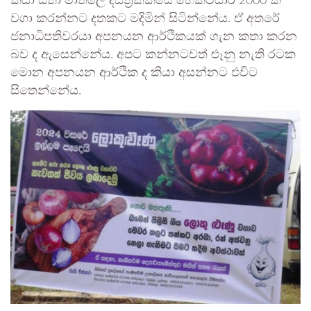
කියා සිතා මාතලේ දිස්ත්‍රික්කයේ හෙක්ටයාර 2000 ක්
වගා කරන්නට දතකට මදිමින් සිටින්නේය. ඒ අතරේ
ජනාධිපතිවරයා අපනයන ආර්ථිකයක් ගැන කතා කරන
බව ද ඇසෙන්නේය. අපට කන්නටවත් ළුෑනු නැති රටක
මොන අපනයන ආර්ථික ද කියා අසන්නට එවිට
සිතෙන්නේය.