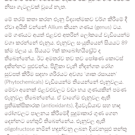
නිසා ගැටලුවක් වූයේ නැත.
මේ තරම් කතා කරන ළුෑනු විද්‍යාත්මකව වර්ග කිරීමේ දී
ඒවා අයිති වන්නේ Allium කියන ගණය (genus) ටය.
මේ ගණයට අයත් එළවළු අතරින් ලෝකයේ වැඩියෙන්ම
වගා කරන්නේ ළුෑනුය. ළුෑනුවල සංයුතියෙන් සියයට 89
ක්ම ජලය ය. සියයට 9ක් කාබෝහයිඩ්‍රේට් ද
තිබෙන්නේය. ඊට අමතරව තව තව පෝෂණ කොටස්
දකින්නට පුළුවන්ය. පිළිකා වැනි නිදන්ගත රෝග
සුවපත් කිරීම සඳහා ශරීරයට අවශ්‍ය ‘ශාක රසායන’
(Phytochemicals) වැඩියෙන්ම තියෙන්නේ ළුෑනුවලය.
මේවා අනෙක් එළවළුවලට වඩා හය ගුණයකින් පමණ
ළුෑනුවල තිබෙන්නේය. ඒ වාගේම ළූනුවල ඇති
ප්‍රතිඔක්සිකාරක (antioxidants), දියවැඩියාව සහ හෘද
රෝගවලට පාලනය කිරීමේදී පුදුමාකාර ගුණ ගෙන
දෙන්නට හේතුවී තිබෙන්නේය. ළූනුවල ඇති
oligofructose නමින් හඳුන්වනු ලබන දියවනසුළු තන්තු