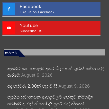
Facebook
Like us on Facebook
Youtube
Subscribe US
නවතම
කුවේට් සහ කොළඹ අතර ශ්‍රී ලංකන් ගුවන් සේවා යළි
ඇරඹේ
August 9, 2026
අද පස්වරු 2.00න් පසු වැසි
August 9, 2026
පසුගිය ස්වාභාවික ආපදාවලට හේතුව නිරිතදිග
මෝසම් ද, එල් නිනෝ ද? සුපර් එල් නිනෝ