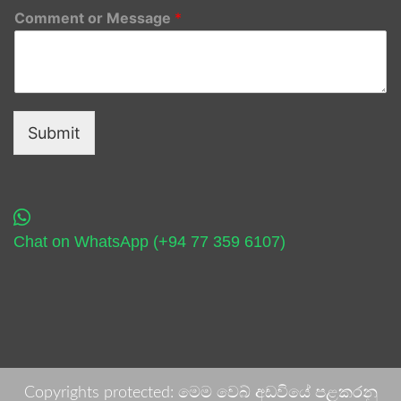
Comment or Message
*
Submit
Chat on WhatsApp (+94 77 359 6107)
Copyrights protected: මෙම වෙබ් අඩවියේ පළකරනු