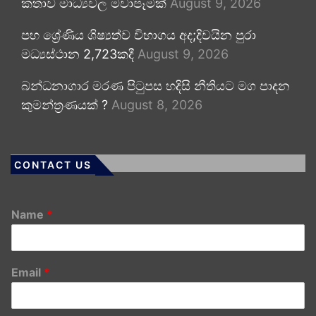
කතාව මාධ්‍යවල මවාපෑමක්
August 9, 2026
පහ ශ්‍රේණිය ශිෂ්‍යත්ව විභාගය අද;දිවයින පුරා
මධ්‍යස්ථාන 2,723කදී
August 9, 2026
බන්ධනාගාර මරණ පිටුපස හදිසි නීතියට මග පාදන
කුමන්ත්‍රණයක් ?
August 8, 2026
CONTACT US
Name
*
Email
*