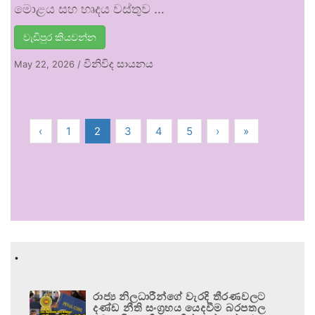
මොළය සහ හෘදය වස්තුව …
වැඩිපුර කියවන්න
විනිවිද සායනය
May 22, 2026
/
‹
1
2
3
4
5
›
»
.
රාජ්‍ය නිලධාරීන්ගේ වැරදි තීරණවලට
දණ්ඩ නීති සංග්‍රහය යෙදවීම බරපතල