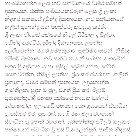
භාණ්ඩාගාරික ලෙස නව සන්ධානයේ චාමර සම්පත්
දසනායක, ජාතික සංවිධායකවරුන් ලෙස ශ්‍රි ලංකා
නිදහස් පක්ෂයේ දුමින්ද දිසානායක, නව සන්ධානයේ
නලින් ප්‍රනාන්දු යන මහත්වරු කටයුතු කරති.
ශ්‍රී ලංකා නිදහස් පක්ෂයේ නිමල් සිරිපාල ද සිල්වා,
මහින්ද අමරවීර, දුමින්ද දිසානායක, ලසන්ත
අලගියවන්න, ජගත් පුෂ්පකුමාර, සූරේෂ් රාඝවන්, නීතිඥ
ෆයිසර් මුස්තාපා, නව සන්ධානය නියෝජනය කරමින්
අනුර ප්‍රියදර්ශන යාපා, සුසිල් ප්‍රෙම්ජයන්ත, ජෝන්
සෙනවිරත්න, නිමල් ලාන්සා, ප්‍රියංකර ජයරත්න, නලින්
ප්‍රනාන්දු, චාමර සම්පත් දසනායක, උදයකාන්ත
ගුණතිලක, සුදත් මංජුල, ජගත් ප්‍රියංකර, ඊළාම්
ප්‍රජාතන්ත්‍රවාදී ජනතා පක්ෂයේ නාය‍ක ඩග්ලස්
දේවානන්දා, ඉලංගෙයි මහජන කොංග්‍රසයෙන් ස්වාධීන
වූ එස්.එම්.එම්. මුසාරෆ්, සමගි ජන බලවේගයෙන්
ස්වාධීන වූ ඉෂාක් රහුමාන්, මුත්පෝක්කු තමිලර් කලකම්
පක්ෂයෙන් ස්වාධීන වූ එස්.වියාලේන්ද්‍රන්, ජාතික නිදහස්