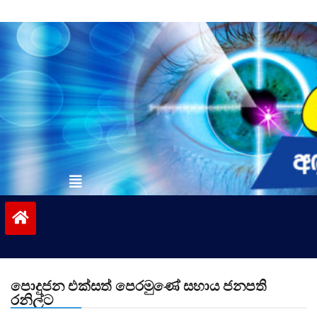
Skip
to
content
vinivida.lk
පොදුජන එක්සත් පෙරමුණේ සහාය ජනපති
රනිල්ට