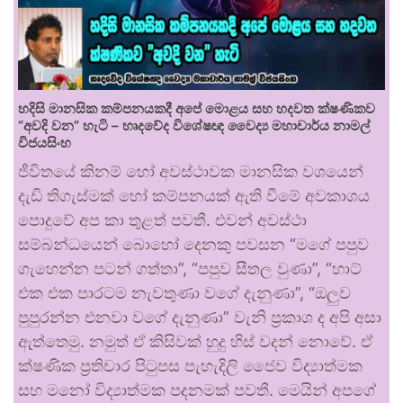
හදිසි මානසික කම්පනයකදී අපේ මොළය සහ හදවත ක්ෂණිකව
“අවදි වන” හැටි – හෘදවේද විශේෂඥ වෛද්‍ය මහාචාර්ය නාමල්
විජයසිංහ
ජීවිතයේ කිනම් හෝ අවස්ථාවක මානසික වශයෙන්
දැඩි තිගැස්මක් හෝ කම්පනයක් ඇති වීමේ අවකාශය
පොදුවේ අප කා තුළත් පවතී. එවන් අවස්ථා
සම්බන්ධයෙන් බොහෝ දෙනකු පවසන “මගේ පපුව
ගැහෙන්න පටන් ගත්තා”, “පපුව සීතල වුණා”, “හාට්
එක එක පාරටම නැවතුණා වගේ දැනුණා”, “ඔලුව
පුපුරන්න එනවා වගේ දැනුණා” වැනි ප්‍රකාශ ද අපි අසා
ඇත්තෙමු. නමුත් ඒ කිසිවක් හුදු හිස් වදන් නොවේ. ඒ
ක්ෂණික ප්‍රතිචාර පිටුපස පැහැදිලි ජෛව විද්‍යාත්මක
සහ මනෝ විද්‍යාත්මක පදනමක් පවතී. මෙයින් අපගේ