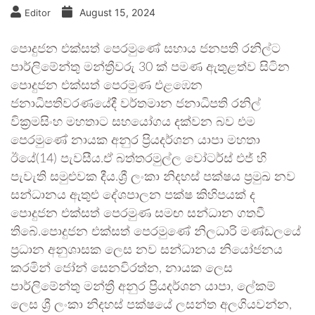
August 15, 2024
Editor
පොදුජන එක්සත් පෙරමුණේ සහාය ජනපති රනිල්ට
පාර්ලිමේන්තු මන්ත්‍රීවරු 30 ක් පමණ ඇතුළත්ව සිටින
පොදුජන එක්සත් පෙරමුණ එළඹෙන
ජනාධිපතිවරණයේදී වර්තමාන ජනාධිපති රනිල්
වික්‍රමසිංහ මහතාට සහයෝගය දක්වන බව එම
පෙරමුණේ නායක අනුර ප්‍රියදර්ශන යාපා මහතා
ඊයේ(14) පැවසීය.ඒ බත්තරමුල්ල වෝටර්ස් එජ් හි
පැවැති සමුළුවක දීය.ශ්‍රී ලංකා නිදහස් පක්ෂය ප්‍රමුඛ නව
සන්ධානය ඇතුළු දේශපාලන පක්ෂ කිහිපයක් ද
පොදුජන එක්සත් පෙරමුණ සමඟ සන්ධාන ගතවී
තිබේ.පොදුජන එක්සත් පෙරමුණේ නිලධාරි මණ්ඩලයේ
ප්‍රධාන අනුශාසක ලෙස නව සන්ධානය නියෝජනය
කරමින් ජෝන් සෙනවිරත්න, නායක ලෙස
පාර්ලිමේන්තු මන්ත්‍රී අනුර ප්‍රියදර්ශන යාපා, ලේකම්
ලෙස ශ්‍රී ලංකා නිදහස් පක්ෂයේ ලසන්ත අලගියවන්න,