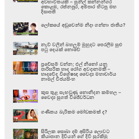
අවභාවිතයකි – සුනිල් කන්නන්ගර
කොළඹ, රත්නපුර, අම්පාර හිටපු මහ
දිසාපති
ලෝකයේ අඩුවෙන්ම නිදා ගන්නා ජාතිය?
නැව් වලින් බහලුම් මුහුදට පෙරලීම සුළු
පටු දෙයක් නොවේ
ප්‍රවේසම් වන්න; එල් නිනෝ යනු
පාරිසරික හෘද රෝග අවදානමකි –
හෘදවේද විශේෂඥ වෛද්‍ය මහාචාර්ය
නාමල් විජයසිංහ
කුස තුළ සැඟවුණු නොනිදන කම්හල –
වෛද්‍ය සුගත් විජේවර්ධන
ගණිතය බැරිකම මෝඩකමක් ද?
සිරිලක සොබා දම් අසිරිය ලොවට
කියාපාන දිවියන් ගේ දිවි සුරකිමු