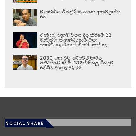
මහාචාර්ය විමල් දිසානායක අභාවප්‍රාප්ත
වේ
විනිසුරු විශ්‍රාම වයස දිගු කිරීමේ 22
ව්‍යවස්ථා සංශෝධනයට මහා
නාහිමිවරුන්ගෙන් විරෝධයක් නෑ
2030 වන විට අධිවේගී මාර්ග
පද්ධතියට කි.මී. 132ක්;සියලු වියදම්
දේශීය අරමුදල්වලින්
SOCIAL SHARE