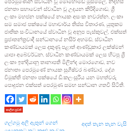
පෙරමුණෙන් ස්වාධීන වූ මොහොමඩ් මුසම්මිල්, නිදහස්
ජනතා සභාවෙන් ස්වාධීන වූ උදයන කිරිදිගොඩ, ශ්‍රී
ලංකා මහජන පක්ෂයේ නායක අසංක නවරත්න, ලංකා
සම සමාජ පක්ෂයේ මහාචාර්ය තිස්ස විතාරණ, යුතුකම
ජාතික සංවිධානයේ ස්වාධීන වූ අනූප පැස්කුවල්, එක්සත්
ප්‍රජාතන්ත්‍රවාදී සන්ධානයේ නසිර් අහමඩ්, ස්වාධීන
කණ්ඩායමක් ලෙස දකුණු පළාත් ආණ්ඩුකාර ලක්ෂ්මන්
යාපා අබේවර්ධන, ස්වාධීන කණ්ඩායමක් ලෙස හිටපු ශ්‍රි
ලංකා ඉන්දියානු තානාපති මිලින්ද මොරගොඩ, නව
ජනාතා පෙරමුණේ නායක සුගීෂ්වර බණ්ඩාර, දේශ
විමුක්ති ජනතා පක්ෂයේ ඩී.කලංසූරිය යන මහත්වරු
පොදුජන එක්සත් පෙරමුණ සමඟ සන්ධාන ගතවී සිටිති.
කාලීන පුවත්
ගල්ගමු අලි ඇතුන් ගෙන්
අදත් තැන තැන වැසි
දෙනෙතට තුටු කඳුළු නංවන