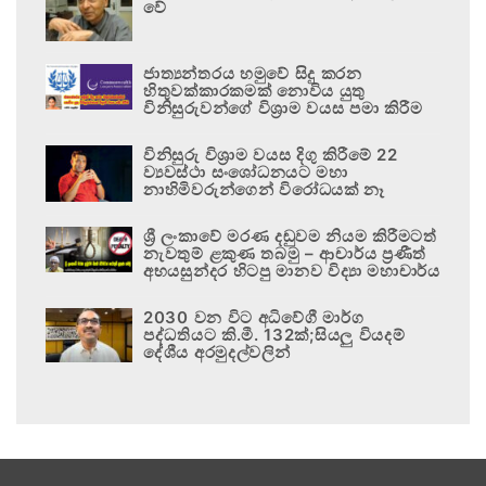
වේ
ජාත්‍යන්තරය හමුවේ සිදු කරන
හිතුවක්කාරකමක් නොවිය යුතු
විනිසුරුවන්ගේ විශ්‍රාම වයස පමා කිරීම
විනිසුරු විශ්‍රාම වයස දිගු කිරීමේ 22
ව්‍යවස්ථා සංශෝධනයට මහා
නාහිමිවරුන්ගෙන් විරෝධයක් නෑ
ශ්‍රී ලංකාවේ මරණ දඬුවම නියම කිරීමටත්
නැවතුම් ළකුණ තබමු – ආචාර්ය ප්‍රණීත්
අභයසුන්දර හිටපු මානව විද්‍යා මහාචාර්ය
2030 වන විට අධිවේගී මාර්ග
පද්ධතියට කි.මී. 132ක්;සියලු වියදම්
දේශීය අරමුදල්වලින්