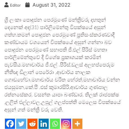
August 31, 2022
Editor
ශ්‍රී ලංකා පොදුජන පෙරමුණේ මන්ත්‍රීවරු දහතුන්
දෙනෙක් අද(31) පාර්ලිමේන්තු විපක්ෂයේ අසුන්
ගත්හ.තමන් පොදුජන පෙරමුණේ ප්‍රතිසංස්කරණවාදී
කණ්ඩායම වශයෙන් විපක්ෂයේ අසුන් ගන්නා බව
පොදුජන පෙරමුණේ සභාපති ජී.එල් පීරිස් මහතා
පාර්ලිමේන්තුවේ දී විශේෂ ප්‍රකාශයක් කරමින්
පැවසීය.මහාචාර්ය ජී.එල් .පීරිස්,ඩලස් අලහප්පෙරුම
නීතිඥ ඩිලාන් පෙරේරා ,ආචාර්ය නාලක
ගොඩහේවා,මහාචාර්ය චරිත හේරත්,මහාචාර්ය චන්න
ජයසුමන,කේ.පී .එස් කුමාරසිරි,ආචාර්ය ගුණපාල
රත්නසේකර, වසන්ත යාපා බණ්ඩාර, තිලක් රාජපක්ෂ
,ලලිත් එල්ලාවල,උපුල් ගලප්පත්ති මෙලෙස විපක්ෂයේ
අසුන් ගත් මන්ත්‍රී වරු වෙති.