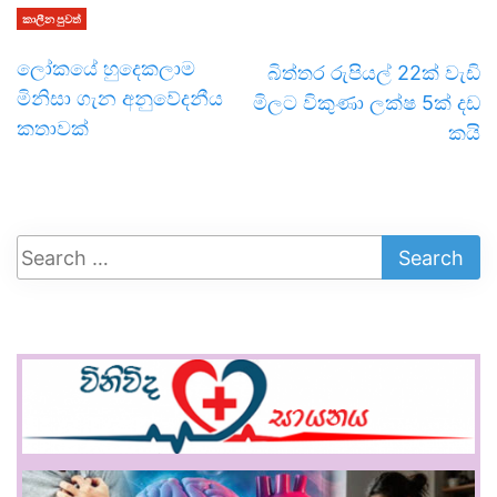
කාලීන පුවත්
ලෝකයේ හුදෙකලාම
බිත්තර රුපියල් 22ක් වැඩි
මිනිසා ගැන අනුවේදනීය
මිලට විකුණා ලක්ෂ 5ක් දඩ
කතාවක්
කයි