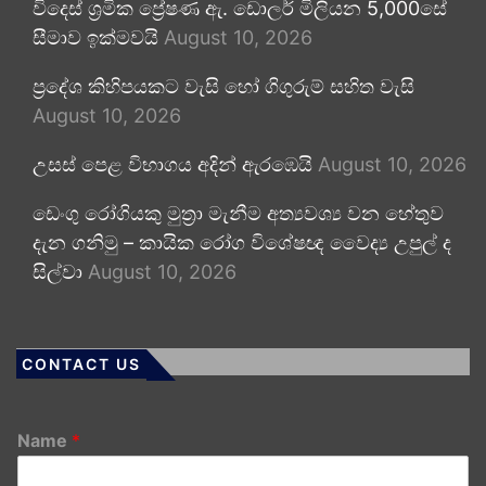
විදෙස් ශ්‍රමික ප්‍රේෂණ ඇ. ඩොලර් මිලියන 5,000සේ
සීමාව ඉක්මවයි
August 10, 2026
ප්‍රදේශ කිහිපයකට වැසි හෝ ගිගුරුම් සහිත වැසි
August 10, 2026
උසස් පෙළ විභාගය අදින් ඇරඹෙයි
August 10, 2026
ඩෙංගු රෝගියකු ⁣මුත්‍රා මැනීම අත්‍යවශ්‍ය වන හේතුව
දැන ගනිමු – කායික රෝග විශේෂඥ වෛද්‍ය උපුල් ද
සිල්වා
August 10, 2026
CONTACT US
Name
*