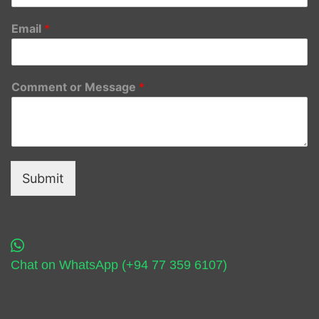
Email
*
Comment or Message
*
Submit
Chat on WhatsApp (+94 77 359 6107)