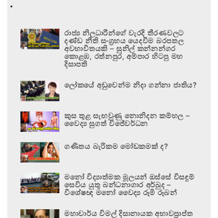
.
රාජ්‍ය නිලධාරීන්ගේ වැරදි තීරණවලට
දණ්ඩ නීති සංග්‍රහය යෙදවීම බරපතල
අවභාවිතයකි – සුනිල් කන්නන්ගර
කොළඹ, රත්නපුර, අම්පාර හිටපු මහ
දිසාපති
ලෝකයේ අඩුවෙන්ම නිදා ගන්නා ජාතිය?
කුස තුළ සැඟවුණු නොනිදන කම්හල –
වෛද්‍ය සුගත් විජේවර්ධන
ගණිතය බැරිකම මෝඩකමක් ද?
මනෝ විද්‍යාත්මක මූලයන් ඔස්සේ විසඳුම්
සෙවිය යුතු බන්ධනාගාර අර්බුද –
විශේෂඥ මනෝ වෛද්‍ය රූමි රූබන්
මහාචාර්ය විමල් දිසානායක අභාවප්‍රාප්ත