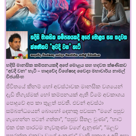
හදිසි මානසික කම්පනයකදී අපේ මොළය සහ හදවත ක්ෂණිකව
“අවදි වන” හැටි – හෘදවේද විශේෂඥ වෛද්‍ය මහාචාර්ය නාමල්
විජයසිංහ
ජීවිතයේ කිනම් හෝ අවස්ථාවක මානසික වශයෙන්
දැඩි තිගැස්මක් හෝ කම්පනයක් ඇති වීමේ අවකාශය
පොදුවේ අප කා තුළත් පවතී. එවන් අවස්ථා
සම්බන්ධයෙන් බොහෝ දෙනකු පවසන “මගේ පපුව
ගැහෙන්න පටන් ගත්තා”, “පපුව සීතල වුණා”, “හාට්
එක එක පාරටම නැවතුණා වගේ දැනුණා”, “ඔලුව
පුපුරන්න එනවා වගේ දැනුණා” වැනි ප්‍රකාශ ද අපි අසා