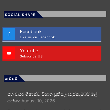
SOCIAL SHARE
Facebook
Like us on Facebook
Youtube
Subscribe US
නවතම
පහ වසර ශිෂ්‍යත්ව විභාග ප්‍රතිඵල සැප්තැම්බර් මුල්
සතියේ
August 10, 2026