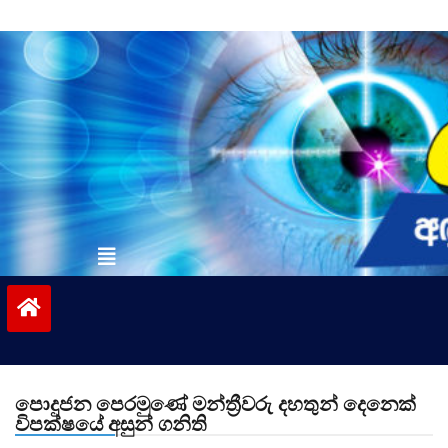
Skip
to
content
vinivida.lk
පොදුජන පෙරමුණේ මන්ත්‍රීවරු දහතුන් දෙනෙක්
විපක්ෂයේ අසුන් ගනිති