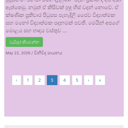
ඇත්තෙමු. නමුත් ඒ කිසිවක් හුදු හිස් වදන් නොවේ. ඒ
ක්ෂණික ප්‍රතිචාර පිටුපස පැහැදිලි ජෛව විද්‍යාත්මක
සහ මනෝ විද්‍යාත්මක පදනමක් පවතී. මෙයින් අපගේ
මොළය සහ හෘදය වස්තුව …
වැඩිපුර කියවන්න
විනිවිද සායනය
May 22, 2026
/
‹
1
2
3
4
5
›
»