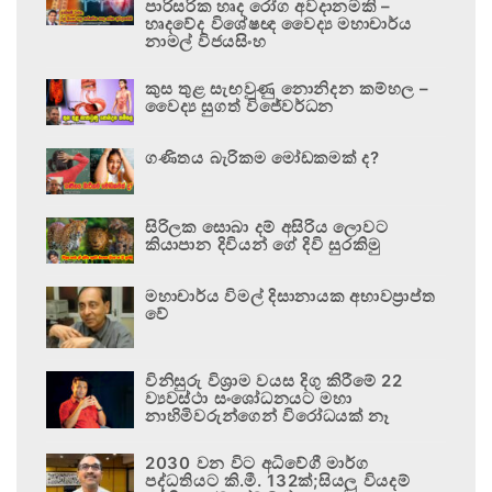
පාරිසරික හෘද රෝග අවදානමකි –
හෘදවේද විශේෂඥ වෛද්‍ය මහාචාර්ය
නාමල් විජයසිංහ
කුස තුළ සැඟවුණු නොනිදන කම්හල –
වෛද්‍ය සුගත් විජේවර්ධන
ගණිතය බැරිකම මෝඩකමක් ද?
සිරිලක සොබා දම් අසිරිය ලොවට
කියාපාන දිවියන් ගේ දිවි සුරකිමු
මහාචාර්ය විමල් දිසානායක අභාවප්‍රාප්ත
වේ
විනිසුරු විශ්‍රාම වයස දිගු කිරීමේ 22
ව්‍යවස්ථා සංශෝධනයට මහා
නාහිමිවරුන්ගෙන් විරෝධයක් නෑ
2030 වන විට අධිවේගී මාර්ග
පද්ධතියට කි.මී. 132ක්;සියලු වියදම්