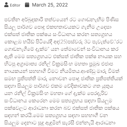
March 25, 2022
Editor
පවතින අර්බුදකාරී තත්වයෙන් රට ගොඩනැඟීම පිණිස
සියලු පාර්ශව පොදු එකඟතාවයකට ගැනීම උදෙසා
එක්සත් ජාතික පක්ෂය සංවිධානය කරන සත්‍යග්‍රහය
කොළඹ හයිඩ් පිටියේදී අද(25)පස්වරු 3ට පැවැත්වේ.”ර⁣ට
ගොඩනැගීමේ දැක්ම” යන තේමාවෙන් සංවිධානය කර
ඇති මෙම සත්‍යග්‍රහයට එක්සත් ජාතික පක්ෂ නායක සහ
හිටපු අග්‍රාමාත්‍ය රනිල් වික්‍රමසිංහ මහතා ප්‍රමුඛ එජාප
නායකයන් සහභාගී වීමට නියමිතය.ආණ්ඩු මාරු වීමත්
සමඟ ප්‍රතිපත්ති මාරු නොවන පොදු ජාතික ප්‍රතිපත්තියක්
සඳහා සියලුම පාර්ශව එකම වේදිකාවකට ගත යුතුය
යන රනිල් වික්‍රමසිංහ මහතා ගේ දැක්ම පෙරදැරිව
සංවිධානය කෙරෙන මෙම සත්‍යග්‍රහය සඳහා සියලුම
පක්ෂවලට ආරාධනා කරන බව එක්සත් ජාතික පක්ෂය
සඳහන් කරයි.මෙම සත්‍යග්‍රහය සඳහා සහභාගී වන
සියලුම දෙනාට සුදු ඇඳුමින් සැරසී එන්නැයි ආරාධනා