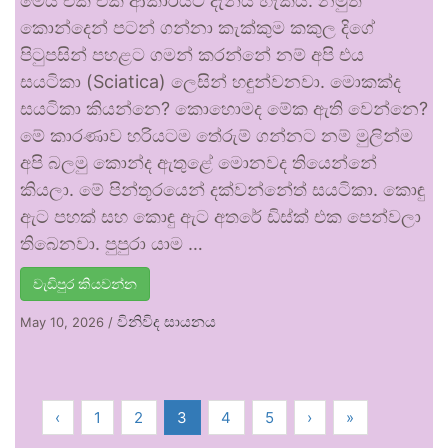
මෙය එක එක ආකාරයට දැනිය හැකියි. නමුත්
කොන්දෙන් පටන් ගන්නා කැක්කුම කකුල දිගේ
පිටුපසින් පහළට ගමන් කරන්නේ නම් අපි එය
සයටිකා (Sciatica) ලෙසින් හඳුන්වනවා. මොකක්ද
සයටිකා කියන්නෙ? කොහොමද මේක ඇති වෙන්නෙ?
මේ කාරණාව හරියටම තේරුම් ගන්නට නම් මුලින්ම
අපි බලමු කොන්ද ඇතුළේ මොනවද තියෙන්නේ
කියලා. මේ පින්තූරයෙන් දක්වන්නේත් සයටිකා. කොඳු
ඇට පහක් සහ කොඳු ඇට අතරේ ඩිස්ක් එක පෙන්වලා
තිබෙනවා. පුපුරා යාම …
වැඩිපුර කියවන්න
විනිවිද සායනය
May 10, 2026
/
‹
1
2
3
4
5
›
»