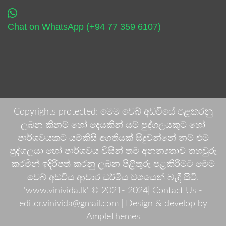
Chat on WhatsApp (+94 77 359 6107)
Copyrights protected: මෙම වෙබ් අඩවියේ පළකරනු
ලබන කිනම් හෝ දෙයකින් යම් පුද්ගලයකුට හෝ
පාර්ශවයකට යම්කිසි අගතියක් සිදුවන්නේ නම් එම
පුද්ගලයා හෝ පාර්ශවය විසින් තම අනන්‍යතාව තහවුරු
කරමින් ඉදිරිපත් කරනු ලබන පිළිතුරු පළකිරීමට මෙම
වෙබ් අඩවිය ආචාර ධර්මීය වශයෙන් බැඳී සිටී.
'www.vinivida.lk' © 2021- 2024| Contact Us -
editor.vinivida@gmail.com |
Design & develop by
AmpleThemes