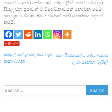
කෙරෙන අතර පක්ෂ පාට භේද වලින් තොරව රට පුරා
සියලූ ජන ප්‍රජාවන් ට විරෝධතාවයක් නොවන මෙම
සත්‍යග්‍රහය විවෘත බව ද එක්සත් ජාතික පක්ෂය සඳහන්
කරයි.
කාලීන පුවත්
කබ්‍රාල් ගේ උඩඟු බව ගැන
ජන පීඩකයන්ට දේව දඬුවම්
කතා බහක්
ලබා දෙන්න බැරිද?