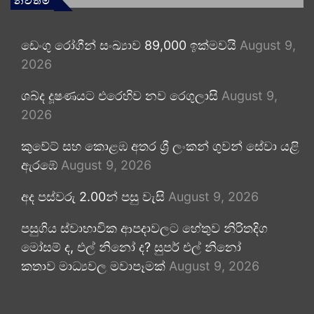
නවතම
ඩෙංගු රෝගීන් සංඛ්‍යාව 89,000 ඉක්මවයි
August 9,
2026
ශබ්ද දූෂණයට එරෙහිව නව රෙගුලාසි
August 9,
2026
කුවේට් සහ කොළඹ අතර ශ්‍රී ලංකන් ගුවන් සේවා යළි
ඇරඹේ
August 9, 2026
අද පස්වරු 2.00න් පසු වැසි
August 9, 2026
පසුගිය ස්වාභාවික ආපදාවලට හේතුව නිරිතදිග
මෝසම් ද, එල් නිනෝ ද? සුපර් එල් නිනෝ
කතාව මාධ්‍යවල මවාපෑමක්
August 9, 2026