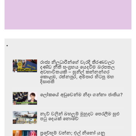
.
රාජ්‍ය නිලධාරීන්ගේ වැරදි තීරණවලට
දණ්ඩ නීති සංග්‍රහය යෙදවීම බරපතල
අවභාවිතයකි – සුනිල් කන්නන්ගර
කොළඹ, රත්නපුර, අම්පාර හිටපු මහ
දිසාපති
ලෝකයේ අඩුවෙන්ම නිදා ගන්නා ජාතිය?
නැව් වලින් බහලුම් මුහුදට පෙරලීම සුළු
පටු දෙයක් නොවේ
ප්‍රවේසම් වන්න; එල් නිනෝ යනු