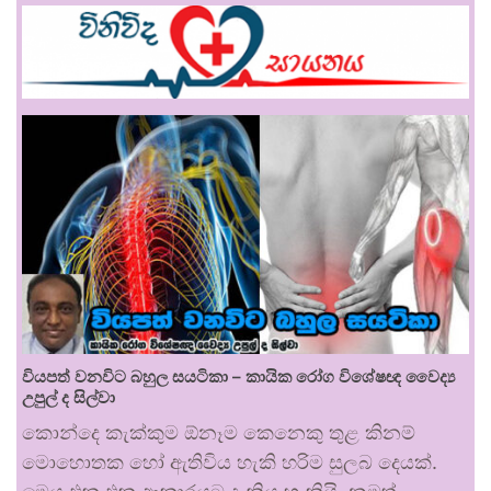
වියපත් වනවිට බහුල සයටිකා – කායික රෝග විශේෂඥ වෛද්‍ය
උපුල් ද සිල්වා
කොන්දෙ කැක්කුම ඕනෑම කෙනෙකු තුළ කිනම්
මොහොතක හෝ ඇතිවිය හැකි හරිම සුලබ දෙයක්.