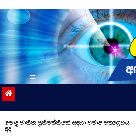
Skip
to
content
vinivida.lk
පොදු ජාතික ප්‍රතිපත්තියක් සඳහා එජාප සත්‍යග්‍රහය
අද